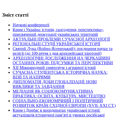
Зміст статті
Наукові конференції
Крим і Україна: історія, сьогодення, перспектива»,
присвячений деокупації українських територій
АКТУАЛЬНІ ПРОБЛЕМИ СУЧАСНОЇ АРХЕОЛОГІЇ
РЕГІОНАЛЬНІ СТУДІЇ УКРАЇНСЬКОЇ ІСТОРІЇ
Святий Лука (Войно-Ясенецький): поєднання науки та
релігії (до 100-річчя з дня архієрейської хіротонії)
АРХЕОЛОГІЧНІ ДОСЛІДЖЕННЯ НА ЧЕРКАЩИНІ
ОСТАННІХ РОКІВ: ПІДСУМКИ ТА ПЕРСПЕКТИВИ
ХІІ Міжнародний симпозіум з аграрної історії
СУЧАСНА СТУДЕНТСЬКА ІСТОРИЧНА НАУКА:
ВІЗІЇ ТА НАПРЯМИ
ДИПЛОМАТІЯ ДОБИ ГЛОБАЛІЗАЦІЇ: НОВІ
ВИКЛИКИ ТА ЗАВДАННЯ
МЕДІАЦІЯ ЯК СОЦІОКОМУНІКАТИВНА
ПРАКТИКА: ОСВІТА. КУЛЬТУРА. МИСТЕЦТВО
СОЦІАЛЬНО-ЕКОНОМІЧНИЙ І ПОЛІТИЧНИЙ
РОЗВИТОК КРАЇН СХІДНОЇ ЄВРОПИ (ХVІІ–ХХІ СТ.)
Крим і Донбас в координатах української історії:
актуалізація історичної пам’яті в умовах російської