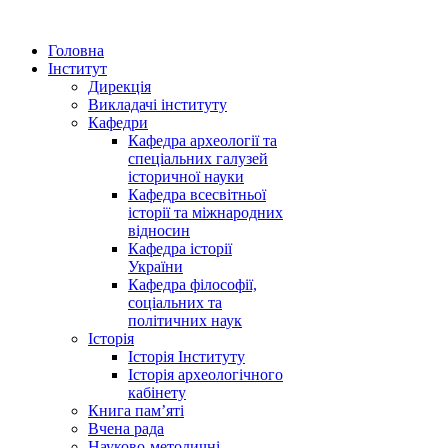
Головна
Інститут
Дирекція
Викладачі інституту
Кафедри
Кафедра археології та
спеціальних галузей
історичної науки
Кафедра всесвітньої
історії та міжнародних
відносин
Кафедра історії
України
Кафедра філософії,
соціальних та
політичних наук
Історія
Історія Інституту
Історія археологічного
кабінету
Книга памʼяті
Вчена рада
Науково-методичні