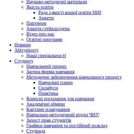
Науково-методичні матеріали
Якість освіти
Рада з якості вищої освіти ННІ
Анкети
Партнери
Анкета стейкхолдера
Відео про нас
Освітні програми
Hовини
Абітурієнту
Наші спеціальності
Студенту
Навчальний процес
Заочна форма навчання
Методичне забезпечення навчального процесу
Навчальні плани
Силабуси
Практика
Корисні посилання для навчання
Академічні обміни
Кар'єрне планування
Навчально-методичний відділ ЧНУ
Захист прав студентів
Графіки навчання та постійний розклад
Студрада