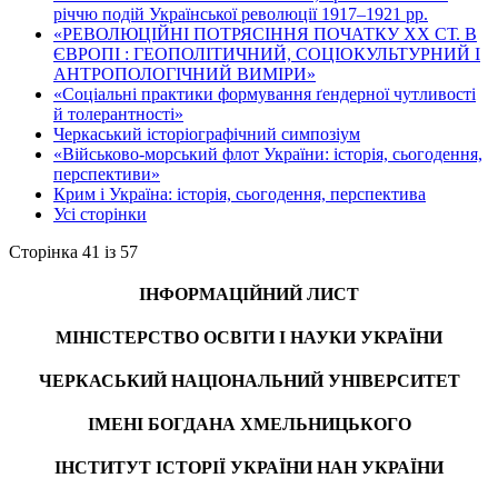
річчю подій Української революції 1917–1921 рр.
«РЕВОЛЮЦІЙНІ ПОТРЯСІННЯ ПОЧАТКУ ХХ СТ. В
ЄВРОПІ : ГЕОПОЛІТИЧНИЙ, СОЦІОКУЛЬТУРНИЙ І
АНТРОПОЛОГІЧНИЙ ВИМІРИ»
«Соціальні практики формування ґендерної чутливості
й толерантності»
Черкаський історіографічний симпозіум
«Військово-морський флот України: історія, сьогодення,
перспективи»
Крим і Україна: історія, сьогодення, перспектива
Усі сторінки
Сторінка 41 із 57
ІНФОРМАЦІЙНИЙ ЛИСТ
МІНІСТЕРСТВО ОСВІТИ І НАУКИ УКРАЇНИ
ЧЕРКАСЬКИЙ НАЦІОНАЛЬНИЙ УНІВЕРСИТЕТ
ІМЕНІ БОГДАНА ХМЕЛЬНИЦЬКОГО
ІНСТИТУТ ІСТОРІЇ УКРАЇНИ НАН УКРАЇНИ