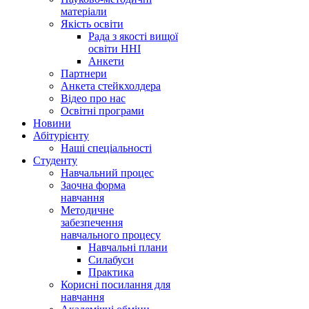
матеріали
Якість освіти
Рада з якості вищої
освіти ННІ
Анкети
Партнери
Анкета стейкхолдера
Відео про нас
Освітні програми
Hовини
Абітурієнту
Наші спеціальності
Студенту
Навчальний процес
Заочна форма
навчання
Методичне
забезпечення
навчального процесу
Навчальні плани
Силабуси
Практика
Корисні посилання для
навчання