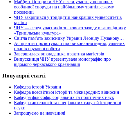
Майбутні історики ЧНУ взяли участь у розкопках
особливої споруди на найбільшому трипільському
поселенні
ЧНУ закріпився у тридцятці найкращих університетів
країни
ЧНУ — серед учасників знакового заходу в заповіднику
«Трипільська культура»
Світла пам’ять захиснику України Леоніду Пузанову…
Аспіранти прозвітували про виконання індивідуальних
планів наукової роботи
Завершилася викладацька практика магістрів
Випускниця ЧНУ презентувала монографію про
відомого черкаського краєзнавця
Популярні статті
Кафедра історії України
Кафедра всесвітньої історії та міжнародних відносин
Кафедра філософії, соціальних та політичних наук
Кафедра археології та спеціальних галузей історичної
науки
Запрошуємо на навчання!