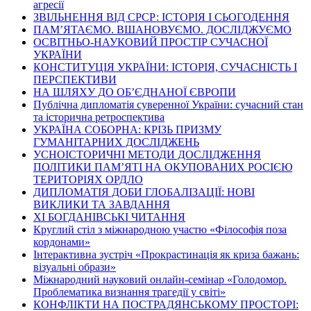
агресії
ЗВІЛЬНЕННЯ ВІД СРСР: ІСТОРІЯ І СЬОГОДЕННЯ
ПАМ’ЯТАЄМО. ВШАНОВУЄМО. ДОСЛІДЖУЄМО
ОСВІТНЬО-НАУКОВИЙ ПРОСТІР СУЧАСНОЇ
УКРАЇНИ
КОНСТИТУЦІЯ УКРАЇНИ: ІСТОРІЯ, СУЧАСНІСТЬ І
ПЕРСПЕКТИВИ
НА ШЛЯХУ ДО ОБ’ЄДНАНОЇ ЄВРОПИ
Публічна дипломатія суверенної України: сучасний стан
та історична ретроспектива
УКРАЇНА СОБОРНА: КРІЗЬ ПРИЗМУ
ГУМАНІТАРНИХ ДОСЛІДЖЕНЬ
УСНОІСТОРИЧНІ МЕТОДИ ДОСЛІДЖЕННЯ
ПОЛІТИКИ ПАМ’ЯТІ НА ОКУПОВАНИХ РОСІЄЮ
ТЕРИТОРІЯХ ОРДЛО
ДИПЛОМАТІЯ ДОБИ ГЛОБАЛІЗАЦІЇ: НОВІ
ВИКЛИКИ ТА ЗАВДАННЯ
ХІ БОГДАНІВСЬКІ ЧИТАННЯ
Круглий стіл з міжнародною участю «Філософія поза
кордонами»
Інтерактивна зустріч «Прокрастинація як криза бажань:
візуальні образи»
Міжнародний науковий онлайн-семінар «Голодомор.
Проблематика визнання трагедії у світі»
КОНФЛІКТИ НА ПОСТРАДЯНСЬКОМУ ПРОСТОРІ: