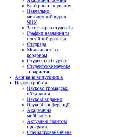
Академічні обміни
Кар'єрне планування
Навчально-
методичний відділ
ЧНУ
Захист прав студентів
Графіки навчання та
постійний розклад
Студрада
Можливості за
кордоном
Студентські гуртки
Студентське наукове
товариство
Асоціація випускників
Наукова робота
Науково-громадські
об'єднання
Наукові видання
Наукові конференції
Академічна
мобільність
Актуальні грантові
програми
Спеціалізована вчена