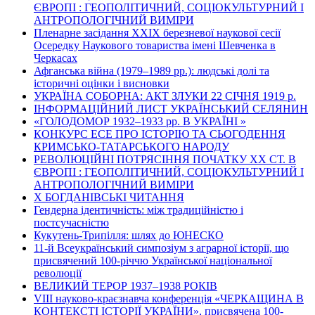
ЄВРОПІ : ГЕОПОЛІТИЧНИЙ, СОЦІОКУЛЬТУРНИЙ І
АНТРОПОЛОГІЧНИЙ ВИМІРИ
Пленарне засідання ХХІХ березневої наукової сесії
Осередку Наукового товариства імені Шевченка в
Черкасах
Афганська війна (1979–1989 рр.): людські долі та
історичні оцінки і висновки
УКРАЇНА СОБОРНА: АКТ ЗЛУКИ 22 СІЧНЯ 1919 р.
ІНФОРМАЦІЙНИЙ ЛИСТ УКРАЇНСЬКИЙ СЕЛЯНИН
«ГОЛОДОМОР 1932–1933 рр. В УКРАЇНІ »
КОНКУРС ЕСЕ ПРО ІСТОРІЮ ТА СЬОГОДЕННЯ
КРИМСЬКО-ТАТАРСЬКОГО НАРОДУ
РЕВОЛЮЦІЙНІ ПОТРЯСІННЯ ПОЧАТКУ ХХ СТ. В
ЄВРОПІ : ГЕОПОЛІТИЧНИЙ, СОЦІОКУЛЬТУРНИЙ І
АНТРОПОЛОГІЧНИЙ ВИМІРИ
Х БОГДАНІВСЬКІ ЧИТАННЯ
Гендерна ідентичність: між традиційністю і
постсучасністю
Кукутень-Трипілля: шлях до ЮНЕСКО
11-й Всеукраїнський симпозіум з аграрної історії, що
присвячений 100-річчю Української національної
революції
ВЕЛИКИЙ ТЕРОР 1937–1938 РОКІВ
VІІІ науково-краєзнавча конференція «ЧЕРКАЩИНА В
КОНТЕКСТІ ІСТОРІЇ УКРАЇНИ», присвячена 100-