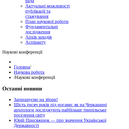
рада
Актуальні можливості
публікації та
стажування
План наукової роботи
Фундаментальні
дослідження
Архів заходів
Аспіранту
Наукові конференції
Головна
/
Наукова робота
/
Наукові конференції
Останні новини
Запрошуємо на збори!
Шість тисяч років під ногами: як на Черкащині
археологи досліджують найбільше трипільське
поселення світу
Юрій Присяжнюк — про значення Української
Державності