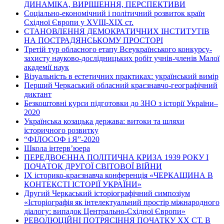
ДИНАМІКА, ВИРІШЕННЯ, ПЕРСПЕКТИВИ
Соціально-економічний і політичний розвиток країн
Східної Європи у ХVІІІ-ХІХ ст.
СТАНОВЛЕННЯ ДЕМОКРАТИЧНИХ ІНСТИТУТІВ
НА ПОСТРАДЯНСЬКОМУ ПРОСТОРІ
Третій тур обласного етапу Всеукраїнського конкурсу-
захисту науково-дослідницьких робіт учнів-членів Малої
академії наук
Візуальність в естетичних практиках: український вимір
Перший Черкаський обласний краєзнавчо-географічний
диктант
Безкоштовні курси підготовки до ЗНО з історії України–
2020
Українська козацька держава: витоки та шляхи
історичного розвитку
“ФІЛОСОФ і Я”-2020
Школа інтерв’юера
ПЕРЕДВОЄННА ПОЛІТИЧНА КРИЗА 1939 РОКУ І
ПОЧАТОК ДРУГОЇ СВІТОВОЇ ВІЙНИ
ІХ історико-краєзнавча конференція «ЧЕРКАЩИНА В
КОНТЕКСТІ ІСТОРІЇ УКРАЇНИ»
Другий Черкаський історіографічний симпозіум
«Історіографія як інтелектуальний простір міжнародного
діалогу: випадок Центрально-Східної Європи»
РЕВОЛЮЦІЙНІ ПОТРЯСІННЯ ПОЧАТКУ ХХ СТ. В