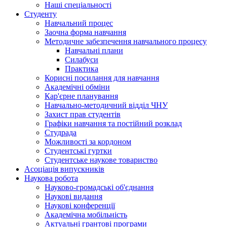
Наші спеціальності
Студенту
Навчальний процес
Заочна форма навчання
Методичне забезпечення навчального процесу
Навчальні плани
Силабуси
Практика
Корисні посилання для навчання
Академічні обміни
Кар'єрне планування
Навчально-методичний відділ ЧНУ
Захист прав студентів
Графіки навчання та постійний розклад
Студрада
Можливості за кордоном
Студентські гуртки
Студентське наукове товариство
Асоціація випускників
Наукова робота
Науково-громадські об'єднання
Наукові видання
Наукові конференції
Академічна мобільність
Актуальні грантові програми