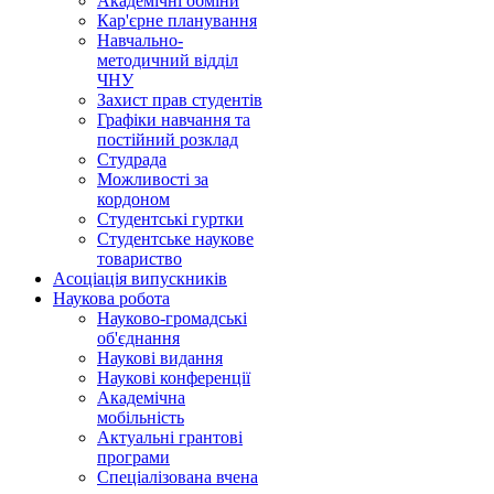
Академічні обміни
Кар'єрне планування
Навчально-
методичний відділ
ЧНУ
Захист прав студентів
Графіки навчання та
постійний розклад
Студрада
Можливості за
кордоном
Студентські гуртки
Студентське наукове
товариство
Асоціація випускників
Наукова робота
Науково-громадські
об'єднання
Наукові видання
Наукові конференції
Академічна
мобільність
Актуальні грантові
програми
Спеціалізована вчена