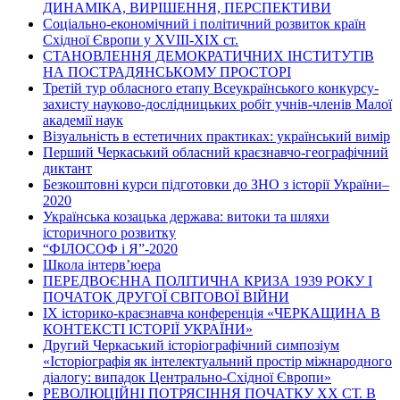
ДИНАМІКА, ВИРІШЕННЯ, ПЕРСПЕКТИВИ
Соціально-економічний і політичний розвиток країн
Східної Європи у ХVІІІ-ХІХ ст.
СТАНОВЛЕННЯ ДЕМОКРАТИЧНИХ ІНСТИТУТІВ
НА ПОСТРАДЯНСЬКОМУ ПРОСТОРІ
Третій тур обласного етапу Всеукраїнського конкурсу-
захисту науково-дослідницьких робіт учнів-членів Малої
академії наук
Візуальність в естетичних практиках: український вимір
Перший Черкаський обласний краєзнавчо-географічний
диктант
Безкоштовні курси підготовки до ЗНО з історії України–
2020
Українська козацька держава: витоки та шляхи
історичного розвитку
“ФІЛОСОФ і Я”-2020
Школа інтерв’юера
ПЕРЕДВОЄННА ПОЛІТИЧНА КРИЗА 1939 РОКУ І
ПОЧАТОК ДРУГОЇ СВІТОВОЇ ВІЙНИ
ІХ історико-краєзнавча конференція «ЧЕРКАЩИНА В
КОНТЕКСТІ ІСТОРІЇ УКРАЇНИ»
Другий Черкаський історіографічний симпозіум
«Історіографія як інтелектуальний простір міжнародного
діалогу: випадок Центрально-Східної Європи»
РЕВОЛЮЦІЙНІ ПОТРЯСІННЯ ПОЧАТКУ ХХ СТ. В