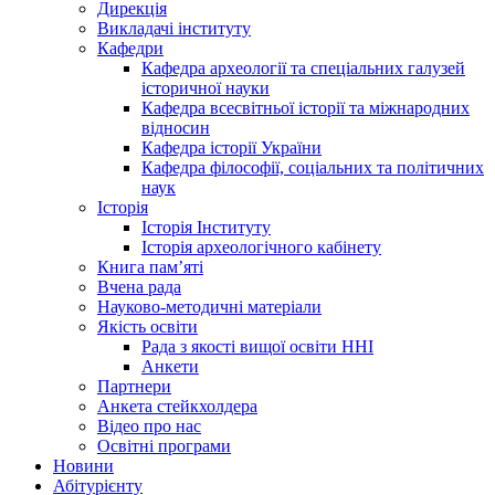
Дирекція
Викладачі інституту
Кафедри
Кафедра археології та спеціальних галузей
історичної науки
Кафедра всесвітньої історії та міжнародних
відносин
Кафедра історії України
Кафедра філософії, соціальних та політичних
наук
Історія
Історія Інституту
Історія археологічного кабінету
Книга памʼяті
Вчена рада
Науково-методичні матеріали
Якість освіти
Рада з якості вищої освіти ННІ
Анкети
Партнери
Анкета стейкхолдера
Відео про нас
Освітні програми
Hовини
Абітурієнту