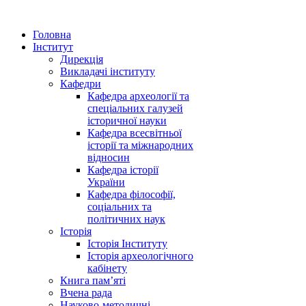
Головна
Інститут
Дирекція
Викладачі інституту
Кафедри
Кафедра археології та
спеціальних галузей
історичної науки
Кафедра всесвітньої
історії та міжнародних
відносин
Кафедра історії
України
Кафедра філософії,
соціальних та
політичних наук
Історія
Історія Інституту
Історія археологічного
кабінету
Книга памʼяті
Вчена рада
Науково-методичні