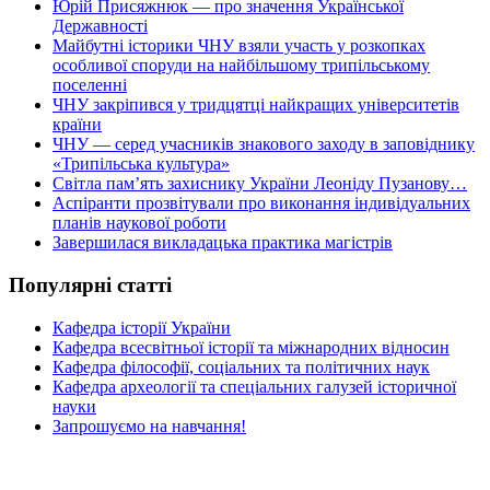
Юрій Присяжнюк — про значення Української
Державності
Майбутні історики ЧНУ взяли участь у розкопках
особливої споруди на найбільшому трипільському
поселенні
ЧНУ закріпився у тридцятці найкращих університетів
країни
ЧНУ — серед учасників знакового заходу в заповіднику
«Трипільська культура»
Світла пам’ять захиснику України Леоніду Пузанову…
Аспіранти прозвітували про виконання індивідуальних
планів наукової роботи
Завершилася викладацька практика магістрів
Популярні статті
Кафедра історії України
Кафедра всесвітньої історії та міжнародних відносин
Кафедра філософії, соціальних та політичних наук
Кафедра археології та спеціальних галузей історичної
науки
Запрошуємо на навчання!