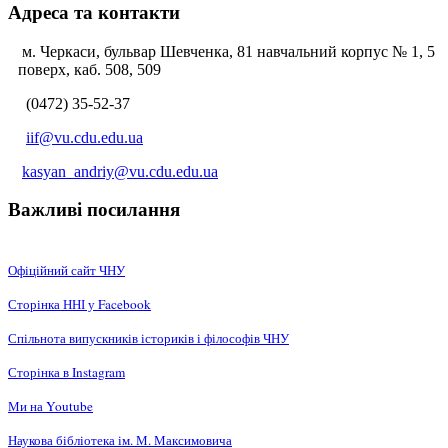
Адреса та контакти
м. Черкаси, бульвар Шевченка, 81 навчальний корпус № 1, 5
поверх, каб. 508, 509
(0472) 35-52-37
iif@vu.cdu.edu.ua
kasyan_andriy@vu.cdu.edu.ua
Важливі посилання
Офіційний сайт ЧНУ
Сторінка ННІ у Facebook
Спільнота випускників істориків і філософів ЧНУ
Сторінка в Instagram
Ми на Youtube
Наукова бібліотека ім. М. Максимовича