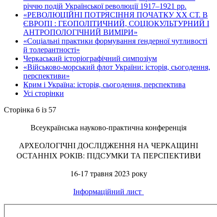
річчю подій Української революції 1917–1921 рр.
«РЕВОЛЮЦІЙНІ ПОТРЯСІННЯ ПОЧАТКУ ХХ СТ. В
ЄВРОПІ : ГЕОПОЛІТИЧНИЙ, СОЦІОКУЛЬТУРНИЙ І
АНТРОПОЛОГІЧНИЙ ВИМІРИ»
«Соціальні практики формування ґендерної чутливості
й толерантності»
Черкаський історіографічний симпозіум
«Військово-морський флот України: історія, сьогодення,
перспективи»
Крим і Україна: історія, сьогодення, перспектива
Усі сторінки
Сторінка 6 із 57
Всеукраїнська науково-практична конференція
АРХЕОЛОГІЧНІ ДОСЛІДЖЕННЯ НА ЧЕРКАЩИНІ
ОСТАННІХ РОКІВ: ПІДСУМКИ ТА ПЕРСПЕКТИВИ
16-17 травня 2023 року
Інформаційний лист