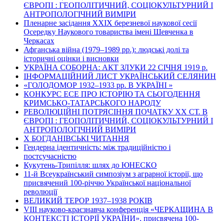
ЄВРОПІ : ГЕОПОЛІТИЧНИЙ, СОЦІОКУЛЬТУРНИЙ І
АНТРОПОЛОГІЧНИЙ ВИМІРИ
Пленарне засідання ХХІХ березневої наукової сесії
Осередку Наукового товариства імені Шевченка в
Черкасах
Афганська війна (1979–1989 рр.): людські долі та
історичні оцінки і висновки
УКРАЇНА СОБОРНА: АКТ ЗЛУКИ 22 СІЧНЯ 1919 р.
ІНФОРМАЦІЙНИЙ ЛИСТ УКРАЇНСЬКИЙ СЕЛЯНИН
«ГОЛОДОМОР 1932–1933 рр. В УКРАЇНІ »
КОНКУРС ЕСЕ ПРО ІСТОРІЮ ТА СЬОГОДЕННЯ
КРИМСЬКО-ТАТАРСЬКОГО НАРОДУ
РЕВОЛЮЦІЙНІ ПОТРЯСІННЯ ПОЧАТКУ ХХ СТ. В
ЄВРОПІ : ГЕОПОЛІТИЧНИЙ, СОЦІОКУЛЬТУРНИЙ І
АНТРОПОЛОГІЧНИЙ ВИМІРИ
Х БОГДАНІВСЬКІ ЧИТАННЯ
Гендерна ідентичність: між традиційністю і
постсучасністю
Кукутень-Трипілля: шлях до ЮНЕСКО
11-й Всеукраїнський симпозіум з аграрної історії, що
присвячений 100-річчю Української національної
революції
ВЕЛИКИЙ ТЕРОР 1937–1938 РОКІВ
VІІІ науково-краєзнавча конференція «ЧЕРКАЩИНА В
КОНТЕКСТІ ІСТОРІЇ УКРАЇНИ», присвячена 100-