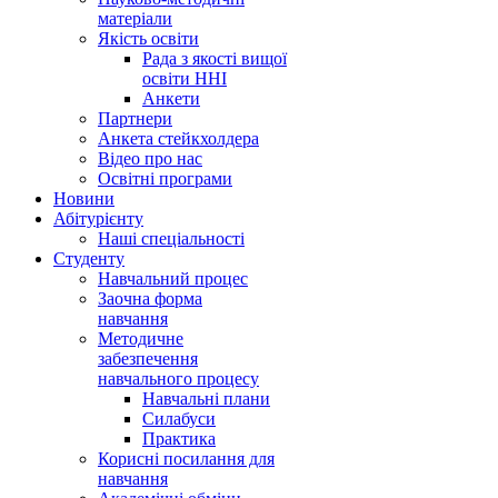
матеріали
Якість освіти
Рада з якості вищої
освіти ННІ
Анкети
Партнери
Анкета стейкхолдера
Відео про нас
Освітні програми
Hовини
Абітурієнту
Наші спеціальності
Студенту
Навчальний процес
Заочна форма
навчання
Методичне
забезпечення
навчального процесу
Навчальні плани
Силабуси
Практика
Корисні посилання для
навчання