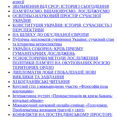
агресії
ЗВІЛЬНЕННЯ ВІД СРСР: ІСТОРІЯ І СЬОГОДЕННЯ
ПАМ’ЯТАЄМО. ВШАНОВУЄМО. ДОСЛІДЖУЄМО
ОСВІТНЬО-НАУКОВИЙ ПРОСТІР СУЧАСНОЇ
УКРАЇНИ
КОНСТИТУЦІЯ УКРАЇНИ: ІСТОРІЯ, СУЧАСНІСТЬ І
ПЕРСПЕКТИВИ
НА ШЛЯХУ ДО ОБ’ЄДНАНОЇ ЄВРОПИ
Публічна дипломатія суверенної України: сучасний стан
та історична ретроспектива
УКРАЇНА СОБОРНА: КРІЗЬ ПРИЗМУ
ГУМАНІТАРНИХ ДОСЛІДЖЕНЬ
УСНОІСТОРИЧНІ МЕТОДИ ДОСЛІДЖЕННЯ
ПОЛІТИКИ ПАМ’ЯТІ НА ОКУПОВАНИХ РОСІЄЮ
ТЕРИТОРІЯХ ОРДЛО
ДИПЛОМАТІЯ ДОБИ ГЛОБАЛІЗАЦІЇ: НОВІ
ВИКЛИКИ ТА ЗАВДАННЯ
ХІ БОГДАНІВСЬКІ ЧИТАННЯ
Круглий стіл з міжнародною участю «Філософія поза
кордонами»
Інтерактивна зустріч «Прокрастинація як криза бажань:
візуальні образи»
Міжнародний науковий онлайн-семінар «Голодомор.
Проблематика визнання трагедії у світі»
КОНФЛІКТИ НА ПОСТРАДЯНСЬКОМУ ПРОСТОРІ: