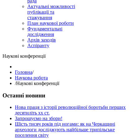
рада
Актуальні можливості
публікації та
стажування
План наукової роботи
Фундаментальні
дослідження
Архів заходів
Аспіранту
Наукові конференції
Головна
/
Наукова робота
/
Наукові конференції
Останні новини
Нова праця з історії революційної боротьби перших
десятиліть хх ст.
Запрошуємо на збори!
Шість тисяч років під ногами: як на Черкащині
археологи досліджують найбільше трипільське
поселення світу