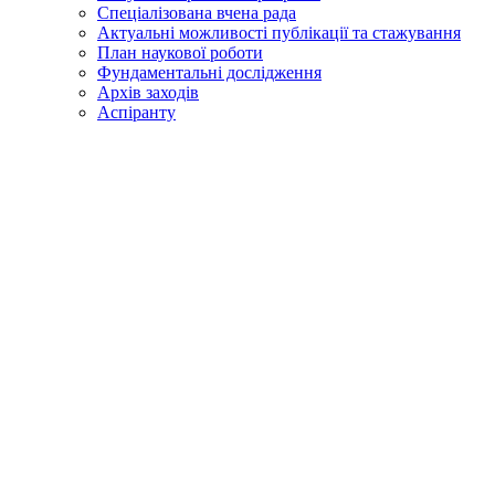
Спеціалізована вчена рада
Актуальні можливості публікації та стажування
План наукової роботи
Фундаментальні дослідження
Архів заходів
Аспіранту