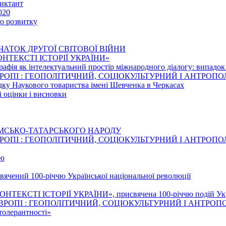
иктант
020
го розвитку
ЧАТОК ДРУГОЇ СВІТОВОЇ ВІЙНИ
 КОНТЕКСТІ ІСТОРІЇ УКРАЇНИ»
рафія як інтелектуальний простір міжнародного діалогу: випадо
ВРОПІ : ГЕОПОЛІТИЧНИЙ, СОЦІОКУЛЬТУРНИЙ І АНТРОП
едку Наукового товариства імені Шевченка в Черкасах
і оцінки і висновки
ИМСЬКО-ТАТАРСЬКОГО НАРОДУ
ВРОПІ : ГЕОПОЛІТИЧНИЙ, СОЦІОКУЛЬТУРНИЙ І АНТРОП
тю
свячений 100-річчю Української національної революції
НТЕКСТІ ІСТОРІЇ УКРАЇНИ», присвячена 100-річчю подій Украї
ВРОПІ : ГЕОПОЛІТИЧНИЙ, СОЦІОКУЛЬТУРНИЙ І АНТРОП
толерантності»