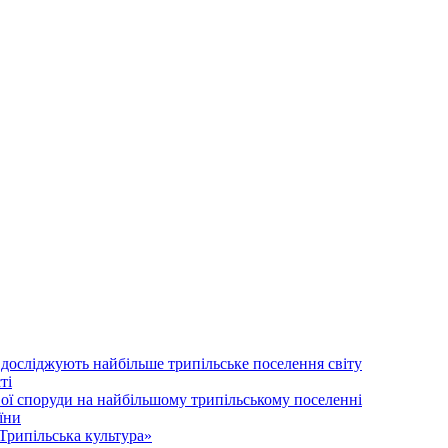
 досліджують найбільше трипільське поселення світу
ті
ої споруди на найбільшому трипільському поселенні
їни
Трипільська культура»