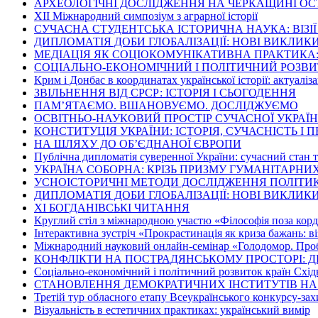
АРХЕОЛОГІЧНІ ДОСЛІДЖЕННЯ НА ЧЕРКАЩИНІ ОС
ХІІ Міжнародний симпозіум з аграрної історії
СУЧАСНА СТУДЕНТСЬКА ІСТОРИЧНА НАУКА: ВІЗІ
ДИПЛОМАТІЯ ДОБИ ГЛОБАЛІЗАЦІЇ: НОВІ ВИКЛИК
МЕДІАЦІЯ ЯК СОЦІОКОМУНІКАТИВНА ПРАКТИКА: 
СОЦІАЛЬНО-ЕКОНОМІЧНИЙ І ПОЛІТИЧНИЙ РОЗВИТО
Крим і Донбас в координатах української історії: актуаліза
ЗВІЛЬНЕННЯ ВІД СРСР: ІСТОРІЯ І СЬОГОДЕННЯ
ПАМ’ЯТАЄМО. ВШАНОВУЄМО. ДОСЛІДЖУЄМО
ОСВІТНЬО-НАУКОВИЙ ПРОСТІР СУЧАСНОЇ УКРАЇ
КОНСТИТУЦІЯ УКРАЇНИ: ІСТОРІЯ, СУЧАСНІСТЬ І
НА ШЛЯХУ ДО ОБ’ЄДНАНОЇ ЄВРОПИ
Публічна дипломатія суверенної України: сучасний стан 
УКРАЇНА СОБОРНА: КРІЗЬ ПРИЗМУ ГУМАНІТАРНИ
УСНОІСТОРИЧНІ МЕТОДИ ДОСЛІДЖЕННЯ ПОЛІТИК
ДИПЛОМАТІЯ ДОБИ ГЛОБАЛІЗАЦІЇ: НОВІ ВИКЛИК
ХІ БОГДАНІВСЬКІ ЧИТАННЯ
Круглий стіл з міжнародною участю «Філософія поза кор
Інтерактивна зустріч «Прокрастинація як криза бажань: ві
Міжнародний науковий онлайн-семінар «Голодомор. Пробл
КОНФЛІКТИ НА ПОСТРАДЯНСЬКОМУ ПРОСТОРІ: Д
Соціально-економічний і політичний розвиток країн Схід
СТАНОВЛЕННЯ ДЕМОКРАТИЧНИХ ІНСТИТУТІВ НА
Третій тур обласного етапу Всеукраїнського конкурсу-зах
Візуальність в естетичних практиках: український вимір