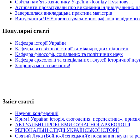
Світла пам’ять захиснику України Леоніду Пузанову…
Аспіранти прозвітували про виконання індивідуальних пл
Завершилася викладацька практика магістрів
Випускниця ЧНУ презентувала монографію про відомого 
Популярні статті
Кафедра історії України
Кафедра всесвітньої історії та міжнародних відносин
Кафедра філософії, соціальних та політичних наук
Кафедра археології та спеціальних галузей історичної нау
Запрошуємо на навчання!
Зміст статті
Наукові конференції
Крим і Україна: історія, сьогодення, перспектива», присв
АКТУАЛЬНІ ПРОБЛЕМИ СУЧАСНОЇ АРХЕОЛОГІЇ
РЕГІОНАЛЬНІ СТУДІЇ УКРАЇНСЬКОЇ ІСТОРІЇ
Святий Лука (Войно-Ясенецький): поєднання науки та релігі