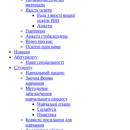
матеріали
Якість освіти
Рада з якості вищої
освіти ННІ
Анкети
Партнери
Анкета стейкхолдера
Відео про нас
Освітні програми
Hовини
Абітурієнту
Наші спеціальності
Студенту
Навчальний процес
Заочна форма
навчання
Методичне
забезпечення
навчального процесу
Навчальні плани
Силабуси
Практика
Корисні посилання для
навчання