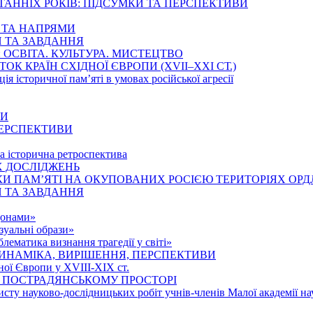
ТАННІХ РОКІВ: ПІДСУМКИ ТА ПЕРСПЕКТИВИ
Ї ТА НАПРЯМИ
И ТА ЗАВДАННЯ
ОСВІТА. КУЛЬТУРА. МИСТЕЦТВО
К КРАЇН СХІДНОЇ ЄВРОПИ (ХVІІ–ХХІ СТ.)
ція історичної пам’яті в умовах російської агресії
НИ
 ПЕРСПЕКТИВИ
та історична ретроспектива
Х ДОСЛІДЖЕНЬ
И ПАМ’ЯТІ НА ОКУПОВАНИХ РОСІЄЮ ТЕРИТОРІЯХ ОРД
И ТА ЗАВДАННЯ
донами»
зуальні образи»
ематика визнання трагедії у світі»
ИНАМІКА, ВИРІШЕННЯ, ПЕРСПЕКТИВИ
ної Європи у ХVІІІ-ХІХ ст.
 ПОСТРАДЯНСЬКОМУ ПРОСТОРІ
исту науково-дослідницьких робіт учнів-членів Малої академії на