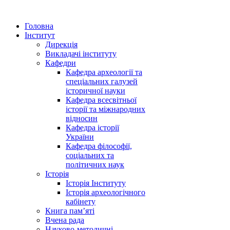
Головна
Інститут
Дирекція
Викладачі інституту
Кафедри
Кафедра археології та
спеціальних галузей
історичної науки
Кафедра всесвітньої
історії та міжнародних
відносин
Кафедра історії
України
Кафедра філософії,
соціальних та
політичних наук
Історія
Історія Інституту
Історія археологічного
кабінету
Книга памʼяті
Вчена рада
Науково-методичні