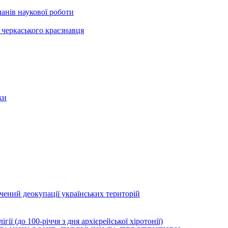
анів наукової роботи
черкаського краєзнавця
ки
ячений деокупації українських територій
ї (до 100-річчя з дня архієрейської хіротонії)