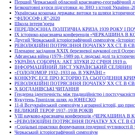
Перший Черкаський обласний краєзнавчо-географічний д
Безкоштовні курси підготовки до ЗНО з історії України–2
Українська козацька держава: витоки та шляхи історично
“ФІЛОСОФ і Я”-2020
Школа інтерв’юера
ПЕРЕДВОЄННА ПОЛІТИЧНА КРИЗА 1939 РОКУ І ПО
ІХ історико-краєзнавча конференція «ЧЕРКАЩИНА В
Другий Черкаський історіографічний симпозіум «Історіог
РЕВОЛЮЦІЙНІ ПОТРЯСІННЯ ПОЧАТКУ ХХ СТ. В Є
Пленарне засідання ХХІХ березневої наукової сесії Осер
Афганська війна (1979–1989 рр.): людські долі та історичн
УКРАЇНА СОБОРНА: АКТ ЗЛУКИ 22 СІЧНЯ 1919 р.
ІНФОРМАЦІЙНИЙ ЛИСТ УКРАЇНСЬКИЙ СЕЛЯНИН
«ГОЛОДОМОР 1932–1933 рр. В УКРАЇНІ »
КОНКУРС ЕСЕ ПРО ІСТОРІЮ ТА СЬОГОДЕННЯ КР
РЕВОЛЮЦІЙНІ ПОТРЯСІННЯ ПОЧАТКУ ХХ СТ. В Є
Х БОГДАНІВСЬКІ ЧИТАННЯ
Гендерна ідентичність: між традиційністю і постсучасніс
Кукутень-Трипілля: шлях до ЮНЕСКО
11-й Всеукраїнський симпозіум з аграрної історії, що при
ВЕЛИКИЙ ТЕРОР 1937–1938 РОКІВ
VІІІ науково-краєзнавча конференція «ЧЕРКАЩИНА В КО
«РЕВОЛЮЦІЙНІ ПОТРЯСІННЯ ПОЧАТКУ ХХ СТ. В Є
«Соціальні практики формування ґендерної чутливості й 
Черкаський історіографічний симпозіум