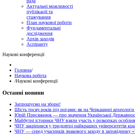
рада
Актуальні можливості
публікації та
стажування
План наукової роботи
Фундаментальні
дослідження
Архів заходів
Аспіранту
Наукові конференції
Головна
/
Наукова робота
/
Наукові конференції
Останні новини
Запрошуємо на збори!
Шість тисяч років під ногами: як на Черкащині археологи
Юрій Присяжнюк — про значення Української Державнос
Майбутні історики ЧНУ взяли участь у розкопках особлив
ЧНУ закріпився у тридцятці найкращих університетів кра
ЧНУ — серед учасників знакового заходу в заповіднику «