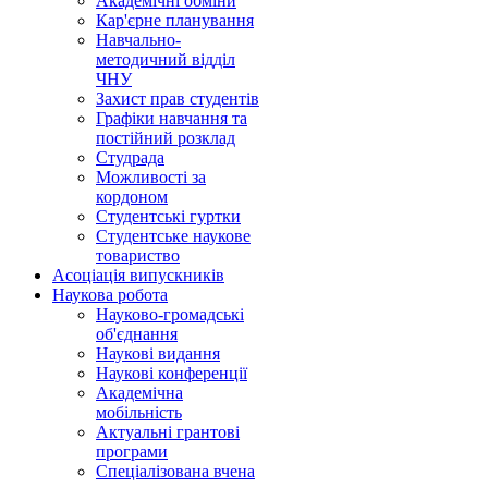
Академічні обміни
Кар'єрне планування
Навчально-
методичний відділ
ЧНУ
Захист прав студентів
Графіки навчання та
постійний розклад
Студрада
Можливості за
кордоном
Студентські гуртки
Студентське наукове
товариство
Асоціація випускників
Наукова робота
Науково-громадські
об'єднання
Наукові видання
Наукові конференції
Академічна
мобільність
Актуальні грантові
програми
Спеціалізована вчена