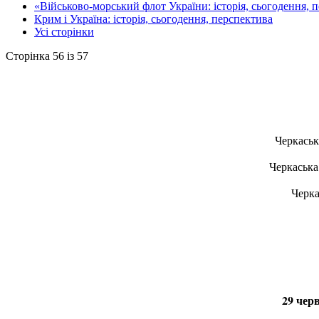
«Військово-морський флот України: історія, сьогодення, 
Крим і Україна: історія, сьогодення, перспектива
Усі сторінки
Сторінка 56 із 57
Черкаськ
Черкаська
Черка
29 черв