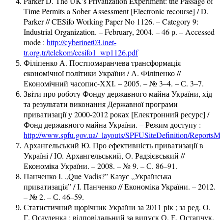
Parker D. The UK’s Privatization Experiment: the Passage of
Time Permits a Sober Assessment [Electronic recourse] / D.
Parker // CESifo Working Paper No 1126. – Category 9:
Industrial Organization. – February, 2004. – 46 р. – Accessed
mode :
http://cyberinet03.inet-
tr.org.tr/telekom/cesifo1_wp1126.pdf
Філіпенко А. Постпомаранчева трансформація
економічної політики України / А. Філіпенко //
Економічний часопис-ХХІ. – 2005. – № 3–4. – С. 3–7.
Звіти про роботу Фонду державного майна України, хід
та результати виконання Державної програми
приватизації у 2000-2012 роках [Електронний ресурс] /
Фонд державного майна України. – Режим доступу :
http://www.spfu.gov.ua/_layouts/SPFUSiteDefinition/Reports
Архангельський Ю. Про ефективність приватизації в
Україні / Ю. Архангельський, О. Радзієвський //
Економіка України. – 2008. – № 9. – С. 86–91.
Панченко І. „Que Vadis?” Казус „Українська
приватизація” / І. Панченко // Економіка України. – 2012.
– № 2. – С. 46–59.
Статистичний щорічник України за 2011 рік ; за ред. О.
Г. Осауленка ; відповідальний за випуск О. Е. Остапчук.