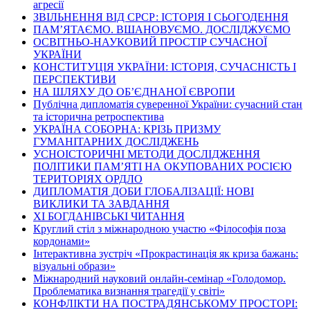
агресії
ЗВІЛЬНЕННЯ ВІД СРСР: ІСТОРІЯ І СЬОГОДЕННЯ
ПАМ’ЯТАЄМО. ВШАНОВУЄМО. ДОСЛІДЖУЄМО
ОСВІТНЬО-НАУКОВИЙ ПРОСТІР СУЧАСНОЇ
УКРАЇНИ
КОНСТИТУЦІЯ УКРАЇНИ: ІСТОРІЯ, СУЧАСНІСТЬ І
ПЕРСПЕКТИВИ
НА ШЛЯХУ ДО ОБ’ЄДНАНОЇ ЄВРОПИ
Публічна дипломатія суверенної України: сучасний стан
та історична ретроспектива
УКРАЇНА СОБОРНА: КРІЗЬ ПРИЗМУ
ГУМАНІТАРНИХ ДОСЛІДЖЕНЬ
УСНОІСТОРИЧНІ МЕТОДИ ДОСЛІДЖЕННЯ
ПОЛІТИКИ ПАМ’ЯТІ НА ОКУПОВАНИХ РОСІЄЮ
ТЕРИТОРІЯХ ОРДЛО
ДИПЛОМАТІЯ ДОБИ ГЛОБАЛІЗАЦІЇ: НОВІ
ВИКЛИКИ ТА ЗАВДАННЯ
ХІ БОГДАНІВСЬКІ ЧИТАННЯ
Круглий стіл з міжнародною участю «Філософія поза
кордонами»
Інтерактивна зустріч «Прокрастинація як криза бажань:
візуальні образи»
Міжнародний науковий онлайн-семінар «Голодомор.
Проблематика визнання трагедії у світі»
КОНФЛІКТИ НА ПОСТРАДЯНСЬКОМУ ПРОСТОРІ: