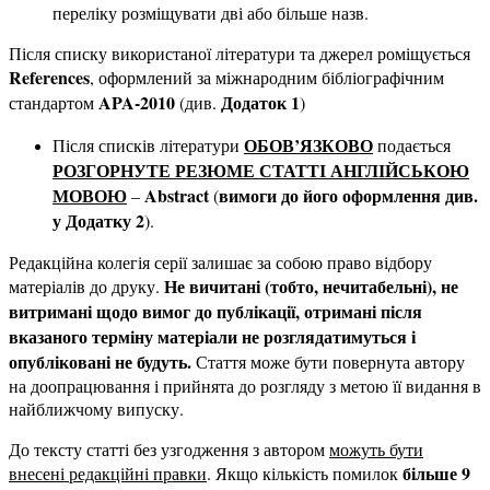
переліку розміщувати дві або більше назв.
Після списку використаної літератури та джерел роміщується
References
, оформлений за міжнародним бібліографічним
APA
-2010
Додаток 1
стандартом
(див.
)
ОБОВ’ЯЗКОВО
Після списків літератури
подається
РОЗГОРНУТЕ РЕЗЮМЕ СТАТТІ АНГЛІЙСЬКОЮ
МОВОЮ
Abstract
вимоги до його оформлення див.
–
(
у Додатку 2
).
Редакційна колегія серії залишає за собою право відбору
Не вичитані (тобто, нечитабельні), не
матеріалів до друку.
витримані щодо вимог до публікації, отримані після
вказаного терміну матеріали не розглядатимуться і
опубліковані не будуть.
Стаття може бути повернута автору
на доопрацювання і прийнята до розгляду з метою її видання в
найближчому випуску.
До тексту статті без узгодження з автором
можуть бути
більше 9
внесені редакційні правки
. Якщо кількість помилок