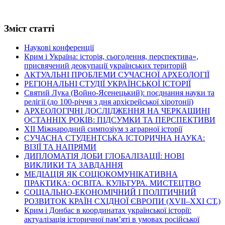
Зміст статті
Наукові конференції
Крим і Україна: історія, сьогодення, перспектива»,
присвячений деокупації українських територій
АКТУАЛЬНІ ПРОБЛЕМИ СУЧАСНОЇ АРХЕОЛОГІЇ
РЕГІОНАЛЬНІ СТУДІЇ УКРАЇНСЬКОЇ ІСТОРІЇ
Святий Лука (Войно-Ясенецький): поєднання науки та
релігії (до 100-річчя з дня архієрейської хіротонії)
АРХЕОЛОГІЧНІ ДОСЛІДЖЕННЯ НА ЧЕРКАЩИНІ
ОСТАННІХ РОКІВ: ПІДСУМКИ ТА ПЕРСПЕКТИВИ
ХІІ Міжнародний симпозіум з аграрної історії
СУЧАСНА СТУДЕНТСЬКА ІСТОРИЧНА НАУКА:
ВІЗІЇ ТА НАПРЯМИ
ДИПЛОМАТІЯ ДОБИ ГЛОБАЛІЗАЦІЇ: НОВІ
ВИКЛИКИ ТА ЗАВДАННЯ
МЕДІАЦІЯ ЯК СОЦІОКОМУНІКАТИВНА
ПРАКТИКА: ОСВІТА. КУЛЬТУРА. МИСТЕЦТВО
СОЦІАЛЬНО-ЕКОНОМІЧНИЙ І ПОЛІТИЧНИЙ
РОЗВИТОК КРАЇН СХІДНОЇ ЄВРОПИ (ХVІІ–ХХІ СТ.)
Крим і Донбас в координатах української історії:
актуалізація історичної пам’яті в умовах російської