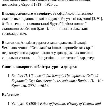
потрясінь у Європі 1918 – 1920 рр.
Виклад основного матеріалу.
За офіційною польською
статистикою, даними якої оперують й сучасні науковці [3, 91],
64% населення новопосталої Другої Речіпосполитої
становили особи, що були тісно пов’язані з сільським
господарством.
Висновки.
Аналіз аграрного законодавства Польщі,
Чехословаччини, Югославії та інших європейських країн
переконує, що аграрне питання у цих державах носило
соціально-економічний і суспільно-політичний характер.
Список використаної літератури та джерел:
Вандич П. Ціна свободи. Історія Центрально-Східної
Европивід Середньовіччя до сьогодення / Вандич П. – К.:
Критика, 2004. – 463 с.
References:
Vandych P. (2004)
Price of freedom. History of Central and