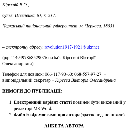
Кірєєвій В.О.,
бульв. Шевченка, 81, к. 517,
Черкаський національний університет, м. Черкаси, 18031
–
електр
онну адресу
:
revolution1917-1921@ukr.net
(р/р 4149497868529076 на ім’я Кірєєвої Вікторії
Олександрівни)
Телефон для довідок
: 066-117-90-60; 068-557-97-27 –
відповідальний секретар –
Кірєєва Вікторія Олесандрівна
ВИМОГИ ДО ПУБЛІКАЦІЇ:
Електронний варіант статті
повинен бути виконаний у
редакторі MS Word.
Файл із відомостями про автора
(зразок подано нижче).
АНКЕТА АВТОРА