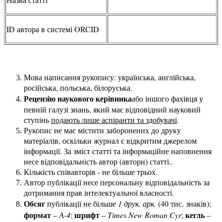
ID автора в системі ORCID
Мова написання рукопису: українська, англійська,
російська, польська, білоруська.
Рецензію наукового керівника
або іншого фахівця у
певній галузі знань, який має відповідний науковий
ступінь
подають лише аспіранти та здобувачі
.
Рукопис не має містити заборонених до друку
матеріалів, оскільки журнал є відкритим джерелом
інформації. За зміст статті та інформаційне наповнення
несе відповідальність автор (автори) статті..
Кількість співавторів - не більше трьох.
Автор публікації несе персональну відповідальність за
дотримання прав інтелектуальної власності.
Обсяг
публікації не більше
1 друк. арк.
(40 тис. знаків);
формат
шрифт
кегль
–
А-4
;
–
Times New Roman Cyr
;
–