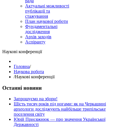
рада
Актуальні можливості
публікації та
стажування
План наукової роботи
Фундаментальні
дослідження
Архів заходів
Аспіранту
Наукові конференції
Головна
/
Наукова робота
/
Наукові конференції
Останні новини
Запрошуємо на збори!
Шість тисяч років під ногами: як на Черкащині
археологи досліджують найбільше трипільське
поселення світу
Юрій Присяжнюк — про значення Української
Державності