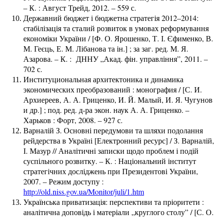
– К. : Август Трейд, 2012. – 559 с.
Державний бюджет і бюджетна стратегія 2012–2014:
стабілізація та сталий розвиток в умовах реформування
економіки України / [Ф. О. Ярошенко, Т. І. Єфименко, В.
М. Геєць, Е. М. Лібанова та ін.] ; за заг. ред. М. Я.
Азарова. – К. : ДННУ „Акад. фін. управління”, 2011. –
702 с.
Институциональная архитектоника и динамика
экономических преобразований : монография / [С. И.
Архиереев, А. А. Гриценко, И. Й. Малый, И. Я. Чугунов
и др.] ; под. ред. д-ра экон. наук А. А. Гриценко. –
Харьков : Форт, 2008. – 927 с.
Варналій З. Основні передумови та шляхи подолання
рейдерства в Україні [Електронний ресурс] / З. Варналій,
І. Мазур // Аналітичні записки щодо проблем і подій
суспільного розвитку. – К. : Національний інститут
стратегічних досліджень при Президентові України,
2007. – Режим доступу :
http://old.niss.gov.ua/Monitor/juli/1.htm
Українська приватизація: перспективи та пріоритети :
аналітична доповідь і матеріали „круглого столу” / [С. О.