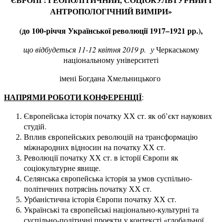
АНТРОПОЛОГІЧНИЙ ВИМІРИ»
(
до 100
-річчя Української революції 1917–1921 рр.)
,
що відбудеться
11
-
1
2
квітня 201
9
р.
у
Черкаському
національному університеті
імені Богдана Хмельницького
НАПРЯМИ
РОБОТИ КОНФЕРЕНЦІЇ
:
Європейська історія початку ХХ ст. як об’єкт наукових
студій.
Вплив європейських революцій на трансформацію
міжнародних відносин на початку ХХ ст.
Революції початку ХХ ст. в історії Європи як
соціокультурне явище.
Селянська європейська історія за умов суспільно-
політичних потрясінь початку ХХ ст.
Урбаністична історія Європи початку ХХ ст.
Українські та європейські національно-культурні та
суспільно-політичні проекти у контексті «глобальної