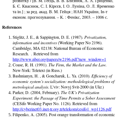
розвитку / [В. М. Геєць, В. В. Близнюк, А. А. Гриценко,
Б. Є. Кваснюк, С. І. Кірєєв, І. О. Луніна, О. Л. Яременко
та ін.] ; за ред. акад. В. М. Гейця ; НАН України, Ін-т
економ. прогнозування. – К. : Фенікс, 2003. – 1006 с.
References
Stiglitz, J. E., & Sappington, D. E. (1987).
Privatization,
information and incentives
(Working Paper No 2196).
Cambridge, MA 02138: National Bureau of Economic
Research.
.
Retrieved from
http://www.nber.org/papers/w2196.pdf?new_window=1
Coase, R. H. (1991).
The Firm, the Market and the Law.
New-York: Teletext (in Russ.)
Bashnianyn, H. , & Goncharuk, L. Ya. (2010).
Efficiency of
economic system’s socialization: methodological problems of
metrological analysis
. L’viv: Novyj Svit-2000 (in Ukr.)
Parker, D. (2004, February).
The UK’s Privatization
Experiment: the Passage of Time Permits a Sober Assessment
(CESifo Working Paper No. 1126). Retrieved from
http://cyberinet03.inet-tr.org.tr/telekom/cesifo1_wp1126.pdf
Filipenko, A. (2005). Post orange transformation of economic