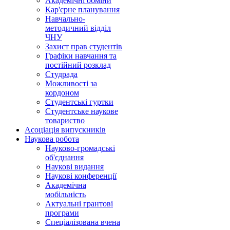
Академічні обміни
Кар'єрне планування
Навчально-
методичний відділ
ЧНУ
Захист прав студентів
Графіки навчання та
постійний розклад
Студрада
Можливості за
кордоном
Студентські гуртки
Студентське наукове
товариство
Асоціація випускників
Наукова робота
Науково-громадські
об'єднання
Наукові видання
Наукові конференції
Академічна
мобільність
Актуальні грантові
програми
Спеціалізована вчена