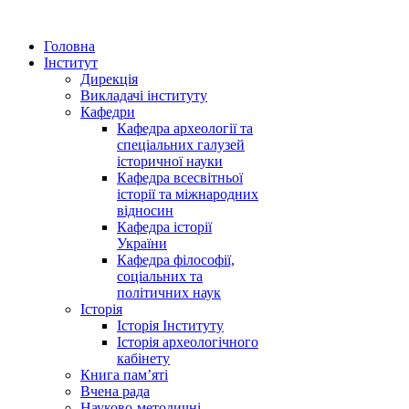
Головна
Інститут
Дирекція
Викладачі інституту
Кафедри
Кафедра археології та
спеціальних галузей
історичної науки
Кафедра всесвітньої
історії та міжнародних
відносин
Кафедра історії
України
Кафедра філософії,
соціальних та
політичних наук
Історія
Історія Інституту
Історія археологічного
кабінету
Книга памʼяті
Вчена рада
Науково-методичні