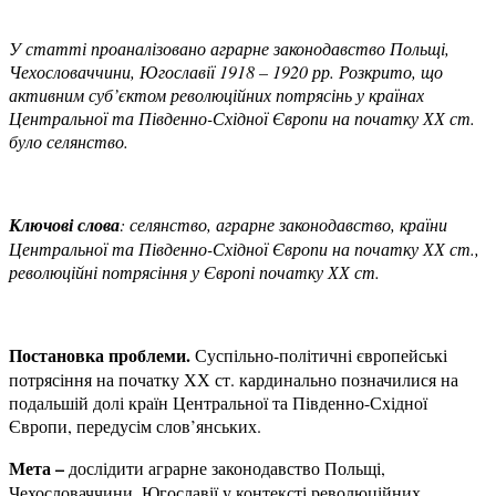
У статті проаналізовано аграрне законодавство
Польщі,
Чехословаччини, Югославії 1918 – 1920 рр.
Розкрито, що
активним суб’єктом революційних
потрясінь у країнах
Центральної та Південно-Східної
Європи на початку ХХ ст.
було селянство.
Ключові слова
: селянство, аграрне законодавство,
країни
Центральної та Південно
-Східної Європи на
початку ХХ ст
.,
революційні потрясіння у Європі початку
ХХ ст
.
Постановка проблеми.
Суспільно-політичні європейські
потрясіння на початку ХХ ст. кардинально позначилися на
подальшій долі країн Центральної та Південно-Східної
Європи, передусім слов’янських.
Мета
–
дослідити аграрне законодавство Польщі,
Чехословаччини, Югославії у контексті революційних