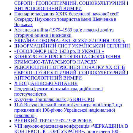
ЄВРОПІ : ГЕОПОЛІТИЧНИЙ, СОЦІОКУЛЬТУРНИЙ І
АНТРОПОЛОГІЧНИЙ ВИМІРИ
Пленарне засідання ХХІХ березневої наукової сесії
Осередку Наукового товариства імені Шевченка в
Черкасах
Афганська війна (1979–1989 рр.): людські долі та
історичні оцінки і висновки
УКРАЇНА СОБОРНА: АКТ ЗЛУКИ 22 СІЧНЯ 1919 р.
ІНФОРМАЦІЙНИЙ ЛИСТ УКРАЇНСЬКИЙ СЕЛЯНИН
«ГОЛОДОМОР 1932–1933 рр. В УКРАЇНІ »
КОНКУРС ЕСЕ ПРО ІСТОРІЮ ТА СЬОГОДЕННЯ
КРИМСЬКО-ТАТАРСЬКОГО НАРОДУ
РЕВОЛЮЦІЙНІ ПОТРЯСІННЯ ПОЧАТКУ ХХ СТ. В
ЄВРОПІ : ГЕОПОЛІТИЧНИЙ, СОЦІОКУЛЬТУРНИЙ І
АНТРОПОЛОГІЧНИЙ ВИМІРИ
Х БОГДАНІВСЬКІ ЧИТАННЯ
Гендерна ідентичність: між традиційністю і
постсучасністю
Кукутень-Трипілля: шлях до ЮНЕСКО
11-й Всеукраїнський симпозіум з аграрної історії, що
присвячений 100-річчю Української національної
революції
ВЕЛИКИЙ ТЕРОР 1937–1938 РОКІВ
VІІІ науково-краєзнавча конференція «ЧЕРКАЩИНА В
КОНТЕКСТІ ІСТОРІЇ УКРАЇНИ», присвячена 100-