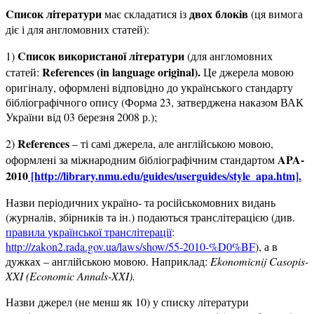
Cписок літератури
двох блоків
має складатися із
(ця вимога
діє і для англомовних статей):
Cписок використаної літератури
1)
(для англомовних
References (in language
original).
статей:
Це джерела мовою
оригіналу, оформлені відповідно до українського стандарту
бібліографічного опису (Форма 23, затверджена наказом ВАК
України від 03 березня 2008 р.);
References
2)
– ті самі джерела, але англійською мовою,
APA-
оформлені за міжнародним бібліографічним стандартом
2010
[http://library.nmu.edu/guides/userguides/style_apa.htm].
Назви періодичних україно- та російськомовних видань
(журналів, збірників та ін.) подаються транслітерацією (див.
правила української транслітерації
:
http://zakon2.rada.gov.ua/laws/show/55-2010-%D0%BF
), а в
дужках – англійською мовою. Наприклад:
Ekonomicnij Casopis-
XXI (Economic Annals-XXI).
Назви джерел (не менш як 10) у списку літератури