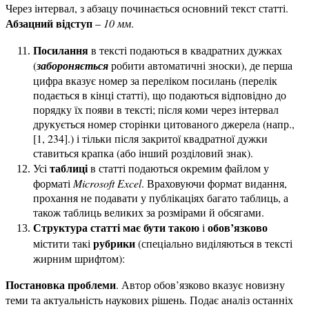
Через інтервал, з абзацу починається основний текст статті.
Абзацний відступ
–
10 мм
.
Посилання
в тексті подаються в квадратних дужках
(
забороняється
робити автоматичні зноски), де перша
цифра вказує номер за переліком посилань (перелік
подається в кінці статті), що подаються відповідно до
порядку їх появи в тексті; після коми через інтервал
друкується номер сторінки цитованого джерела (напр.,
[1, 234].) і тільки після закритої квадратної дужки
ставиться крапка (або інший розділовий знак).
таблиці
Усі
в статті подаються окремим файлом у
форматі
Microsoft Excel
. Враховуючи формат видання,
прохання не подавати у публікаціях багато таблиць, а
також таблиць великих за розмірами й обсягами.
Структура статті має бути такою
обов’язково
і
рубрики
містити такі
(спеціально виділяються в тексті
жирним шрифтом):
Постановка проблеми
. Автор обов’язково вказує новизну
теми та актуальність наукових рішень. Подає аналіз останніх