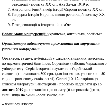
революції» початку ХХ ст.; Акт Злуки 1919 р.
Антропологічний вимір історії Європи початку ХХ ст.
Гендерна історія Європи: вплив революцій початку ХХ
ст.
Етос революції в історичній пам’яті.
Робочі мови конференції:
українська, англійська, російська.
Організатори забезпечують проживання та харчування
учасників конференції.
Оргвнесок за друк публікацій у фахових виданнях, внесених
до наукометричної бази Index Copernicus («Вісник Черкаського
університету. Серія Історичні науки» та «Український
селянин») – становить 300 грн. (для іноземних учасників – 50
євро в гривневому еквіваленті). Статті (10–12 сторінок (зі
1
5
списком літератури і анотаціями), просимо надсилати до
лютого 2019 р.
квитанцію про оплату (її ксерокопія (фото,
скан, якщо на e-mail) обов’язково) на:
–
поштову адресу
: