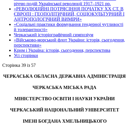
річчю подій Української революції 1917–1921 рр.
«РЕВОЛЮЦІЙНІ ПОТРЯСІННЯ ПОЧАТКУ ХХ СТ. В
ЄВРОПІ : ГЕОПОЛІТИЧНИЙ, СОЦІОКУЛЬТУРНИЙ І
АНТРОПОЛОГІЧНИЙ ВИМІРИ»
«Соціальні практики формування ґендерної чутливості
й толерантності»
Черкаський історіографічний симпозіум
«Військово-морський флот України: історія, сьогодення,
перспективи»
Крим і Україна: історія, сьогодення, перспектива
Усі сторінки
Сторінка 39 із 57
ЧЕРКАСЬКА ОБЛАСНА ДЕРЖАВНА АДМІНІСТРАЦІЯ
ЧЕРКАСЬКА МІСЬКА РАДА
МІНІСТЕРСТВО ОСВІТИ І НАУКИ УКРАЇНИ
ЧЕРКАСЬКИЙ НАЦІОНАЛЬНИЙ УНІВЕРСИТЕТ
ІМЕНІ БОГДАНА ХМЕЛЬНИЦЬКОГО