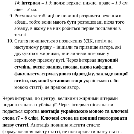
інтервал
поля
14
;
–
1,5
;
: верхнє, нижнє, праве –
1,5 см
,
ліве –
3 см
.
Рисунки та таблиці не повинні розривати речення в
абзаці, тобто вони мають бути розташовані після того
абзацу, в якому на них робиться перше посилання в
тексті
Стаття починається з позначення УДК, потім на
наступному рядку – ініціали та прізвище автора, які
друкуються жирними, звичайними літерами у
науковий
верхньому правому куті. Через інтервал
ступінь, вчене звання, посада, назва кафедри,
факультету, структурного підрозділу, закладу вищої
освіти, наукової установи тощо
українською (або
мовою статті), де працює автор.
Через інтервал, по центру, великими жирними літерами
подається назва публікації. Через інтервал після назви,
анотація українською мовою та ключові
подається коротка
слова
(7 – 8 слів). Ключові слова не повинні повторювати
назву статті
. Анотація повинна містити стисле
формулювання змісту статті, не повторювати назву статті.