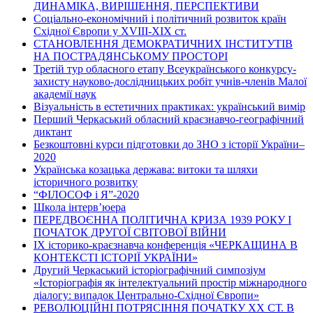
ДИНАМІКА, ВИРІШЕННЯ, ПЕРСПЕКТИВИ
Соціально-економічний і політичний розвиток країн
Східної Європи у ХVІІІ-ХІХ ст.
СТАНОВЛЕННЯ ДЕМОКРАТИЧНИХ ІНСТИТУТІВ
НА ПОСТРАДЯНСЬКОМУ ПРОСТОРІ
Третій тур обласного етапу Всеукраїнського конкурсу-
захисту науково-дослідницьких робіт учнів-членів Малої
академії наук
Візуальність в естетичних практиках: український вимір
Перший Черкаський обласний краєзнавчо-географічний
диктант
Безкоштовні курси підготовки до ЗНО з історії України–
2020
Українська козацька держава: витоки та шляхи
історичного розвитку
“ФІЛОСОФ і Я”-2020
Школа інтерв’юера
ПЕРЕДВОЄННА ПОЛІТИЧНА КРИЗА 1939 РОКУ І
ПОЧАТОК ДРУГОЇ СВІТОВОЇ ВІЙНИ
ІХ історико-краєзнавча конференція «ЧЕРКАЩИНА В
КОНТЕКСТІ ІСТОРІЇ УКРАЇНИ»
Другий Черкаський історіографічний симпозіум
«Історіографія як інтелектуальний простір міжнародного
діалогу: випадок Центрально-Східної Європи»
РЕВОЛЮЦІЙНІ ПОТРЯСІННЯ ПОЧАТКУ ХХ СТ. В