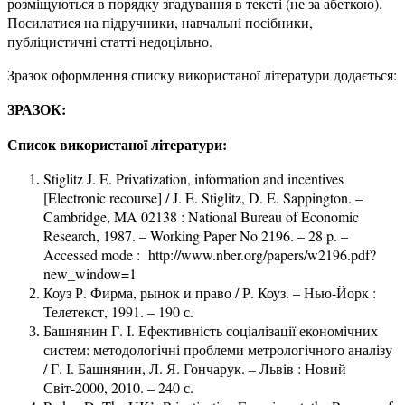
розміщуються в порядку згадування в тексті (не за абеткою).
Посилатися на підручники, навчальні посібники,
публіцистичні статті недоцільно.
Зразок оформлення списку використаної літератури додається:
ЗРАЗОК:
Список використаної літератури:
Stiglitz J. E. Privatization, information and incentives
[Electronic recourse] / J. E. Stiglitz, D. E. Sappington. –
Cambridge, MA 02138 : National Bureau of Economic
Research, 1987. – Working Paper No 2196. – 28 p. –
Accessed mode : http://www.nber.org/papers/w2196.pdf?
new_window=1
Коуз Р. Фирма, рынок и право / Р. Коуз. – Нью-Йорк :
Телетекст, 1991. – 190 с.
Башнянин Г. І. Ефективність соціалізації економічних
систем: методологічні проблеми метрологічного аналізу
/ Г. І. Башнянин, Л. Я. Гончарук. – Львів : Новий
Світ-2000, 2010. – 240 с.