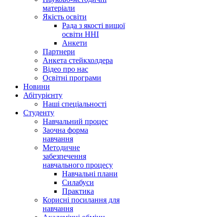
матеріали
Якість освіти
Рада з якості вищої
освіти ННІ
Анкети
Партнери
Анкета стейкхолдера
Відео про нас
Освітні програми
Hовини
Абітурієнту
Наші спеціальності
Студенту
Навчальний процес
Заочна форма
навчання
Методичне
забезпечення
навчального процесу
Навчальні плани
Силабуси
Практика
Корисні посилання для
навчання