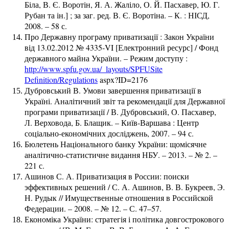
Біла, В. Є. Воротін, Я. А. Жаліло, О. Й. Пасхавер, Ю. Г.
Рубан та ін.] ; за заг. ред. В. Є. Воротіна. – К. : НІСД,
2008. – 58 с.
Про Державну програму приватизації : Закон України
від 13.02.2012 № 4335-VI [Електронний ресурс] / Фонд
державного майна України. – Режим доступу :
http://www.spfu.gov.ua/_layouts/SPFUSite
Definition/Regulations
aspx?ID=2176
Дубровський В. Умови завершення приватизації в
Україні. Аналітичний звіт та рекомендації для Державної
програми приватизації / В. Дубровський, О. Пасхавер,
Л. Верховода, Б. Блащик. – Київ-Варшава : Центр
соціально-економічних досліджень, 2007. – 94 с.
Бюлетень Національного банку України: щомісячне
аналітично-статистичне видання НБУ. – 2013. – № 2. –
221 с.
Ашинов С. А. Приватизация в России: поиски
эффективных решений / С. А. Ашинов, В. В. Букреев, Э.
Н. Рудык // Имущественные отношения в Российской
Федерации. – 2008. – № 12. – С. 47–57.
Економіка України: стратегія і політика довгострокового