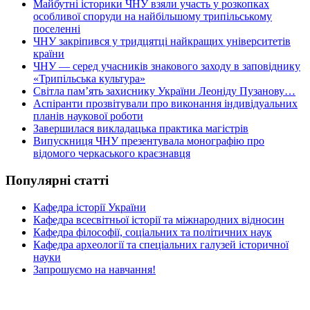
Майбутні історики ЧНУ взяли участь у розкопках
особливої споруди на найбільшому трипільському
поселенні
ЧНУ закріпився у тридцятці найкращих університетів
країни
ЧНУ — серед учасників знакового заходу в заповіднику
«Трипільська культура»
Світла пам’ять захиснику України Леоніду Пузанову…
Аспіранти прозвітували про виконання індивідуальних
планів наукової роботи
Завершилася викладацька практика магістрів
Випускниця ЧНУ презентувала монографію про
відомого черкаського краєзнавця
Популярні статті
Кафедра історії України
Кафедра всесвітньої історії та міжнародних відносин
Кафедра філософії, соціальних та політичних наук
Кафедра археології та спеціальних галузей історичної
науки
Запрошуємо на навчання!