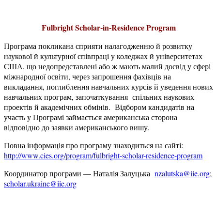
Fulbright Scholar-in-Residence Program
Програма покликана сприяти налагодженню й розвитку
наукової й культурної співпраці у коледжах й університетах
США, що недопредставлені або ж мають малий досвід у сфері
міжнародної освіти, через запрошення фахівців на
викладання, поглиблення навчальних курсів й уведення нових
навчальних програм, започаткування спільних наукових
проектів й академічних обмінів. Відбором кандидатів на
участь у Програмі займається американська сторона
відповідно до заявки американського вишу.
Повна інформація про програму знаходиться на сайті:
http://www.cies.org/program/fulbright-scholar-residence-program
Координатор програми — Наталія Залуцька
nzalutska@iie.org
;
scholar.ukraine@iie.org