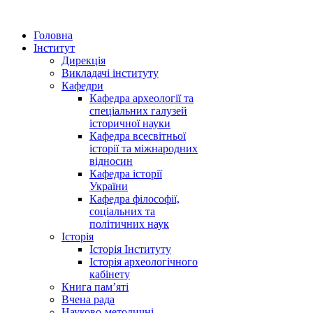
Головна
Інститут
Дирекція
Викладачі інституту
Кафедри
Кафедра археології та
спеціальних галузей
історичної науки
Кафедра всесвітньої
історії та міжнародних
відносин
Кафедра історії
України
Кафедра філософії,
соціальних та
політичних наук
Історія
Історія Інституту
Історія археологічного
кабінету
Книга памʼяті
Вчена рада
Науково-методичні