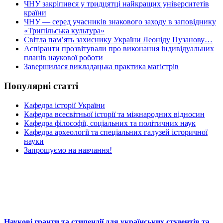
ЧНУ закріпився у тридцятці найкращих університетів
країни
ЧНУ — серед учасників знакового заходу в заповіднику
«Трипільська культура»
Світла пам’ять захиснику України Леоніду Пузанову…
Аспіранти прозвітували про виконання індивідуальних
планів наукової роботи
Завершилася викладацька практика магістрів
Популярні статті
Кафедра історії України
Кафедра всесвітньої історії та міжнародних відносин
Кафедра філософії, соціальних та політичних наук
Кафедра археології та спеціальних галузей історичної
науки
Запрошуємо на навчання!
Наукові гранти та стипендії для українських студентів та