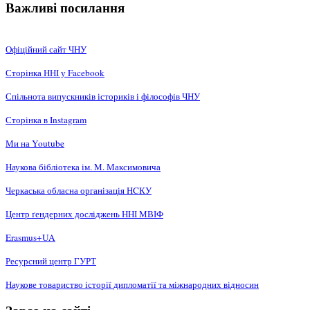
Важливі посилання
Офіційний сайт ЧНУ
Сторінка ННІ у Facebook
Спільнота випускників істориків і філософів ЧНУ
Сторінка в Instagram
Ми на Youtube
Наукова бібліотека ім. М. Максимовича
Черкаська обласна організація НCКУ
Центр ґендерних досліджень ННІ МВІФ
Erasmus+UA
Ресурсний центр ГУРТ
Наукове товариство історії дипломатії та міжнародних відносин