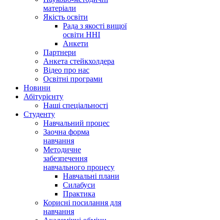
матеріали
Якість освіти
Рада з якості вищої
освіти ННІ
Анкети
Партнери
Анкета стейкхолдера
Відео про нас
Освітні програми
Hовини
Абітурієнту
Наші спеціальності
Студенту
Навчальний процес
Заочна форма
навчання
Методичне
забезпечення
навчального процесу
Навчальні плани
Силабуси
Практика
Корисні посилання для
навчання