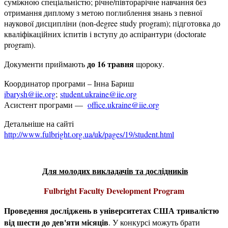
суміжною спеціальністю; річне/півторарічне навчання без
отримання диплому з метою поглиблення знань з певної
наукової дисципліни (non-degree study program); підготовка до
кваліфікаційних іспитів і вступу до аспірантури (doctorate
program).
до 16 травня
Документи приймають
щороку.
Координатор програми – Інна Бариш
ibarysh@iie.org
;
student.ukraine@iie.org
Асистент програми —
office.ukraine@iie.org
Детальніше на сайті
http://www.fulbright.org.ua/uk/pages/19/student.html
Для
молодих
викладачів
та
дослідників
Fulbright Faculty Development Program
Проведення досліджень в університетах США тривалістю
від шести до дев'яти місяців
. У конкурсі можуть брати