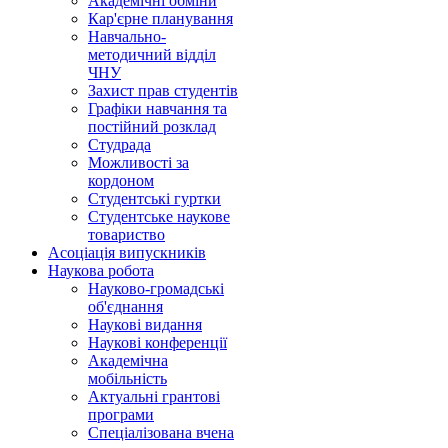
Академічні обміни
Кар'єрне планування
Навчально-
методичний відділ
ЧНУ
Захист прав студентів
Графіки навчання та
постійний розклад
Студрада
Можливості за
кордоном
Студентські гуртки
Студентське наукове
товариство
Асоціація випускників
Наукова робота
Науково-громадські
об'єднання
Наукові видання
Наукові конференції
Академічна
мобільність
Актуальні грантові
програми
Спеціалізована вчена