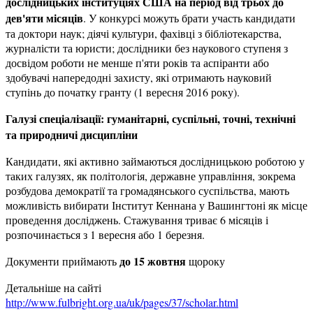
дослідницьких інституціях США на період від трьох до
дев'яти місяців
. У конкурсі можуть брати участь кандидати
та доктори наук; діячі культури, фахівці з бібліотекарства,
журналісти та юристи; дослідники без наукового ступеня з
досвідом роботи не менше п'яти років та аспіранти або
здобувачі напередодні захисту, які отримають науковий
ступінь до початку гранту (1 вересня 2016 року).
Галузі спеціалізації: гуманітарні, суспільні, точні, технічні
та природничі дисципліни
Кандидати, які активно займаються дослідницькою роботою у
таких галузях, як політологія, державне управління, зокрема
розбудова демократії та громадянського суспільства, мають
можливість вибирати Інститут Кеннана у Вашингтоні як місце
проведення досліджень. Стажування триває 6 місяців і
розпочинається з 1 вересня або 1 березня.
до 15 жовтня
Документи приймають
щороку
Детальніше на сайті
http://www.fulbright.org.ua/uk/pages/37/scholar.html