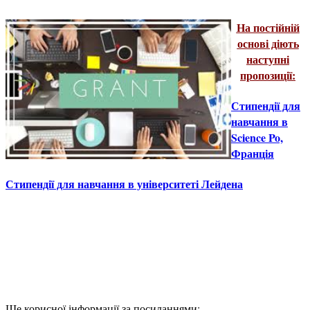
На постійній
основі діють
наступні
пропозиції:
Стипендії для
навчання в
Science Po,
Франція
Стипендії для навчання в університеті Лейдена
Ще корисної інформації за посиланнями: