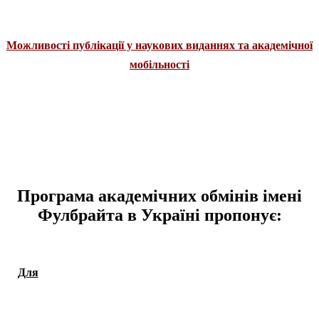
Можливості публікації у наукових виданнях та академічної
мобільності
Програма академічних обмiнiв iменi
Фулбрайта в Україні пропонує:
Для