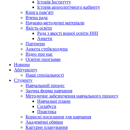
Історія Інституту
Історія археологічного кабінету
Книга памʼяті
Вчена рада
Науково-методичні матеріали
Якість освіти
Рада з якості вищої освіти ННІ
Анкети
Партнери
Анкета стейкхолдера
Відео про нас
Освітні програми
Hовини
Абітурієнту
Наші спеціальності
Студенту
Навчальний процес
Заочна форма навчання
Методичне забезпечення навчального процесу
Навчальні плани
Силабуси
Практика
Корисні посилання для навчання
Академічні обміни
Кар'єрне планування