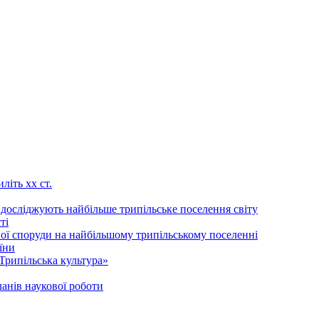
літь хх ст.
 досліджують найбільше трипільське поселення світу
ті
ої споруди на найбільшому трипільському поселенні
їни
Трипільська культура»
анів наукової роботи