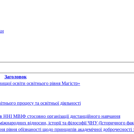
ки
Заголовок
ищої освіти освітнього рівня Магістр»
ітнього процесу та освітньої діяльності
в ННІ МВІФ стосовно організації дистанційного навчання
іжнародних відносин, історії та філософії ЧНУ (Історичного фа
 рівня обізнаності щодо принципів академічної доброчесності 