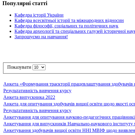
Популярні статті
Кафедра історії України
Кафедра всесвітньої історії та міжнародних відносин
Кафедра філософії, соціальних та політичних наук
Кафедра археології та спеціальних галузей історичної нау
Запрошуємо на навчання!
Показувати
Анкета «Формування траєкторії працевлаштування здобувачів в
Результативність вивчення курсу
Анкета випускника 2022
Анкета для опитування здобувачів вищої освіти щодо якості осв
Результативність вивчення курсу
Анкетування для опитування науково-педагогічних працівникі
Анкетування для випускників Навчально-наукового інституту м
Анкетування здобувачів вищої освіти ННІ МВІФ щодо виявлення