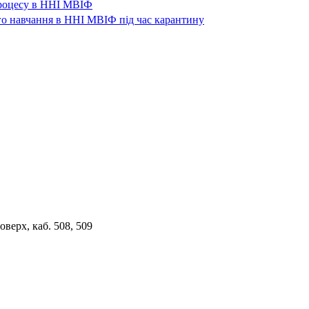
 процесу в ННІ МВІФ
го навчання в ННІ МВІФ під час карантину
верх, каб. 508, 509