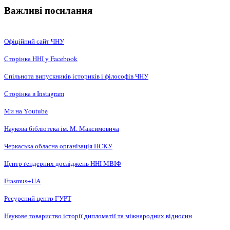
Важливі посилання
Офіційний сайт ЧНУ
Сторінка ННІ у Facebook
Спільнота випускників істориків і філософів ЧНУ
Сторінка в Instagram
Ми на Youtube
Наукова бібліотека ім. М. Максимовича
Черкаська обласна організація НCКУ
Центр ґендерних досліджень ННІ МВІФ
Erasmus+UA
Ресурсний центр ГУРТ
Наукове товариство історії дипломатії та міжнародних відносин