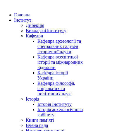
Головна
Інститут
Дирекція
Викладачі інституту
Кафедри
Кафедра археології та
спеціальних галузей
історичної науки
Кафедра всесвітньої
історії та міжнародних
відносин
Кафедра історії
України
Кафедра філософії,
соціальних та
політичних наук
Історія
Історія Інституту
Історія археологічного
кабінету
Книга памʼяті
Вчена рада
Науково-методичні