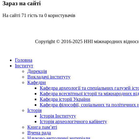
Зараз на сайті
На сайті 71 гість та 0 користувачів
Copyright © 2016-2025 ННІ міжнародних відносин,
Головна
Інститут
Дирекція
Викладачі інституту
Кафедри
Кафедра археології та спеціальних галузей іс
Кафедра всесвітньої історії та міжнародних в
Кафедра історії України
Кафедра філософії, соціальних та політичних 
Історія
Історія Інституту
Історія археологічного кабінету
Книга памʼяті
Вчена рада
Науково-методичні матеріали