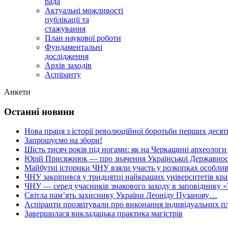
рада
Актуальні можливості
публікації та
стажування
План наукової роботи
Фундаментальні
дослідження
Архів заходів
Аспіранту
Анкети
Останні новини
Нова праця з історії революційної боротьби перших десяти
Запрошуємо на збори!
Шість тисяч років під ногами: як на Черкащині археологи
Юрій Присяжнюк — про значення Української Державнос
Майбутні історики ЧНУ взяли участь у розкопках особлив
ЧНУ закріпився у тридцятці найкращих університетів кра
ЧНУ — серед учасників знакового заходу в заповіднику «
Світла пам’ять захиснику України Леоніду Пузанову…
Аспіранти прозвітували про виконання індивідуальних пл
Завершилася викладацька практика магістрів