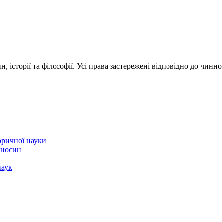
 історії та філософії. Усі права застережені відповідно до чинн
торичної науки
ідносин
наук