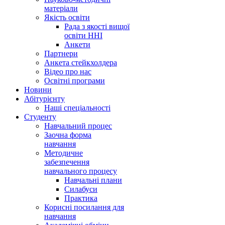
матеріали
Якість освіти
Рада з якості вищої
освіти ННІ
Анкети
Партнери
Анкета стейкхолдера
Відео про нас
Освітні програми
Hовини
Абітурієнту
Наші спеціальності
Студенту
Навчальний процес
Заочна форма
навчання
Методичне
забезпечення
навчального процесу
Навчальні плани
Силабуси
Практика
Корисні посилання для
навчання