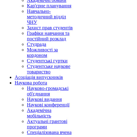
Академічні обміни
Кар'єрне планування
Навчально-
методичний відділ
ЧНУ
Захист прав студентів
Графіки навчання та
постійний розклад
Студрада
Можливості за
кордоном
Студентські гуртки
Студентське наукове
товариство
Асоціація випускників
Наукова робота
Науково-громадські
об'єднання
Наукові видання
Наукові конференції
Академічна
мобільність
Актуальні грантові
програми
Спеціалізована вчена