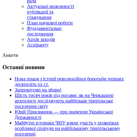
рада
Актуальні можливості
публікації та
стажування
План наукової роботи
Фундаментальні
дослідження
Архів заходів
Аспіранту
Анкети
Останні новини
Нова праця з історії революційної боротьби перших
десятиліть хх ст.
Запрошуємо на збори!
Шість тисяч років під ногами: як на Черкащині
археологи досліджують найбільше трипільське
поселення світу
Юрій Присяжнюк — про значення Української
Державності
Майбутні історики ЧНУ взяли участь у розкопках
особливої споруди на найбільшому трипільському
поселенні