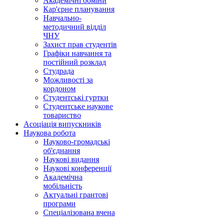
Академічні обміни
Кар'єрне планування
Навчально-
методичний відділ
ЧНУ
Захист прав студентів
Графіки навчання та
постійний розклад
Студрада
Можливості за
кордоном
Студентські гуртки
Студентське наукове
товариство
Асоціація випускників
Наукова робота
Науково-громадські
об'єднання
Наукові видання
Наукові конференції
Академічна
мобільність
Актуальні грантові
програми
Спеціалізована вчена