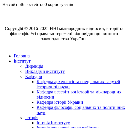
На сайті 46 гостей та 0 користувачів
Copyright © 2016-2025 ННІ міжнародних відносин, історії та
філософії. Усі права застережені відповідно до чинного
законодавства України.
Головна
Інститут
Дирекція
Викладачі інституту
Кафедри
Кафедра археології та спеціальних галузей
історичної науки
Кафедра всесвітньої історії та міжнародних
відносин
Кафедра історії України
Кафедра філософії, соціальних та політичних
наук
Історія
Історія Інституту
Історія археологічного кабінету