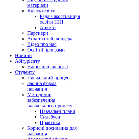
матеріали
Якість освіти
Рада з якості вищої
освіти ННІ
Анкети
Партнери
Анкета стейкхолдера
Відео про нас
Освітні програми
Hовини
Абітурієнту
Наші спеціальності
Студенту
Навчальний процес
Заочна форма
навчання
Методичне
забезпечення
навчального процесу
Навчальні плани
Силабуси
Практика
Корисні посилання для
навчання