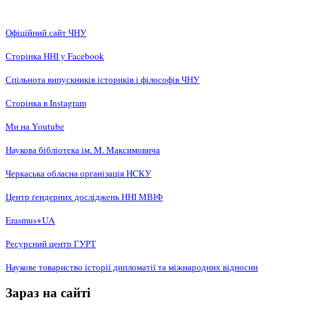
Офіційний сайт ЧНУ
Сторінка ННІ у Facebook
Спільнота випускників істориків і філософів ЧНУ
Сторінка в Instagram
Ми на Youtube
Наукова бібліотека ім. М. Максимовича
Черкаська обласна організація НCКУ
Центр ґендерних досліджень ННІ МВІФ
Erasmus+UA
Ресурсний центр ГУРТ
Наукове товариство історії дипломатії та міжнародних відносин
Зараз на сайті