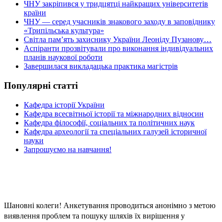
ЧНУ закріпився у тридцятці найкращих університетів
країни
ЧНУ — серед учасників знакового заходу в заповіднику
«Трипільська культура»
Світла пам’ять захиснику України Леоніду Пузанову…
Аспіранти прозвітували про виконання індивідуальних
планів наукової роботи
Завершилася викладацька практика магістрів
Популярні статті
Кафедра історії України
Кафедра всесвітньої історії та міжнародних відносин
Кафедра філософії, соціальних та політичних наук
Кафедра археології та спеціальних галузей історичної
науки
Запрошуємо на навчання!
Шановні колеги! Анкетування проводиться анонімно з метою
виявлення проблем та пошуку шляхів їх вирішення у