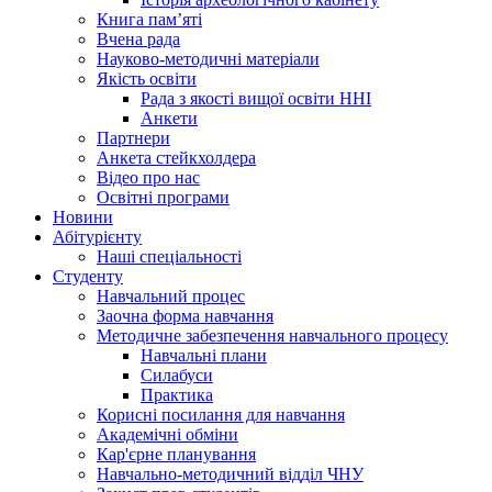
Книга памʼяті
Вчена рада
Науково-методичні матеріали
Якість освіти
Рада з якості вищої освіти ННІ
Анкети
Партнери
Анкета стейкхолдера
Відео про нас
Освітні програми
Hовини
Абітурієнту
Наші спеціальності
Студенту
Навчальний процес
Заочна форма навчання
Методичне забезпечення навчального процесу
Навчальні плани
Силабуси
Практика
Корисні посилання для навчання
Академічні обміни
Кар'єрне планування
Навчально-методичний відділ ЧНУ