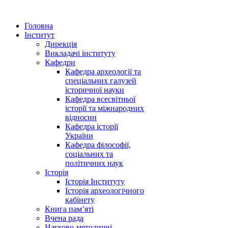
Головна
Інститут
Дирекція
Викладачі інституту
Кафедри
Кафедра археології та
спеціальних галузей
історичної науки
Кафедра всесвітньої
історії та міжнародних
відносин
Кафедра історії
України
Кафедра філософії,
соціальних та
політичних наук
Історія
Історія Інституту
Історія археологічного
кабінету
Книга памʼяті
Вчена рада
Науково-методичні