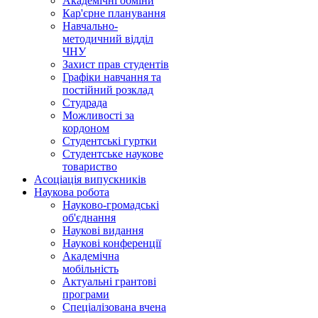
Академічні обміни
Кар'єрне планування
Навчально-
методичний відділ
ЧНУ
Захист прав студентів
Графіки навчання та
постійний розклад
Студрада
Можливості за
кордоном
Студентські гуртки
Студентське наукове
товариство
Асоціація випускників
Наукова робота
Науково-громадські
об'єднання
Наукові видання
Наукові конференції
Академічна
мобільність
Актуальні грантові
програми
Спеціалізована вчена