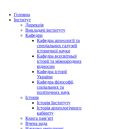
Головна
Інститут
Дирекція
Викладачі інституту
Кафедри
Кафедра археології та
спеціальних галузей
історичної науки
Кафедра всесвітньої
історії та міжнародних
відносин
Кафедра історії
України
Кафедра філософії,
соціальних та
політичних наук
Історія
Історія Інституту
Історія археологічного
кабінету
Книга памʼяті
Вчена рада
Науково-методичні