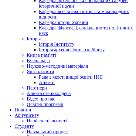
Кафедра археології та спеціальних галузей
історичної науки
Кафедра всесвітньої історії та міжнародних
відносин
Кафедра історії України
Кафедра філософії, соціальних та політичних
наук
Історія
Історія Інституту
Історія археологічного кабінету
Книга памʼяті
Вчена рада
Науково-методичні матеріали
Якість освіти
Рада з якості вищої освіти ННІ
Анкети
Партнери
Анкета стейкхолдера
Відео про нас
Освітні програми
Hовини
Абітурієнту
Наші спеціальності
Студенту
Навчальний процес