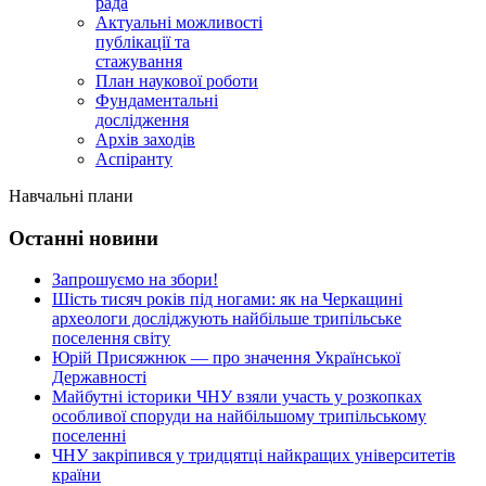
рада
Актуальні можливості
публікації та
стажування
План наукової роботи
Фундаментальні
дослідження
Архів заходів
Аспіранту
Навчальні плани
Останні новини
Запрошуємо на збори!
Шість тисяч років під ногами: як на Черкащині
археологи досліджують найбільше трипільське
поселення світу
Юрій Присяжнюк — про значення Української
Державності
Майбутні історики ЧНУ взяли участь у розкопках
особливої споруди на найбільшому трипільському
поселенні
ЧНУ закріпився у тридцятці найкращих університетів
країни