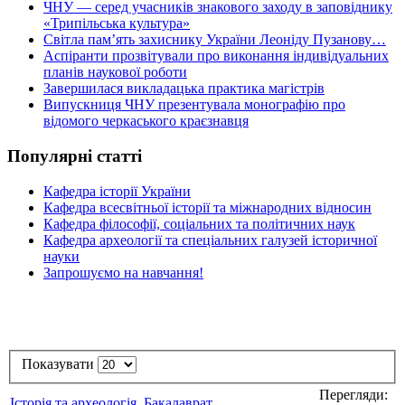
ЧНУ — серед учасників знакового заходу в заповіднику
«Трипільська культура»
Світла пам’ять захиснику України Леоніду Пузанову…
Аспіранти прозвітували про виконання індивідуальних
планів наукової роботи
Завершилася викладацька практика магістрів
Випускниця ЧНУ презентувала монографію про
відомого черкаського краєзнавця
Популярні статті
Кафедра історії України
Кафедра всесвітньої історії та міжнародних відносин
Кафедра філософії, соціальних та політичних наук
Кафедра археології та спеціальних галузей історичної
науки
Запрошуємо на навчання!
Показувати
Перегляди:
Історія та археологія. Бакалаврат