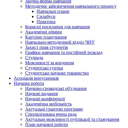
Заочна форма навчання
Методичне забезпечення навчального процесу
Навчальні плани
Силабуси
Практика
Корисні посилання для навчання
Академічні обміни
Кар'єрне планування
Навчально-методичний відділ ЧНУ
Захист прав студентів
Графіки навчання та постійний розклад
Студрада
Можливості за кордоном
Студентські гуртки
Студентське наукове товариство
Асоціація випускників
Наукова робота
Науково-громадські об'єднання
Наукові видання
Наукові конференції
Академічна мобільність
Актуальні грантові програми
Спеціалізована вчена рада
Актуальні можливості публікації та стажування
План наукової роботи