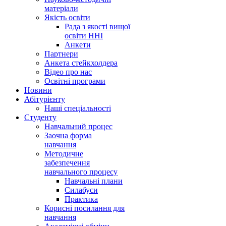
матеріали
Якість освіти
Рада з якості вищої
освіти ННІ
Анкети
Партнери
Анкета стейкхолдера
Відео про нас
Освітні програми
Hовини
Абітурієнту
Наші спеціальності
Студенту
Навчальний процес
Заочна форма
навчання
Методичне
забезпечення
навчального процесу
Навчальні плани
Силабуси
Практика
Корисні посилання для
навчання