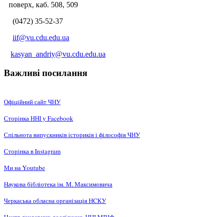
поверх, каб. 508, 509
(0472) 35-52-37
iif@vu.cdu.edu.ua
kasyan_andriy@vu.cdu.edu.ua
Важливі посилання
Офіційний сайт ЧНУ
Сторінка ННІ у Facebook
Спільнота випускників істориків і філософів ЧНУ
Сторінка в Instagram
Ми на Youtube
Наукова бібліотека ім. М. Максимовича
Черкаська обласна організація НCКУ