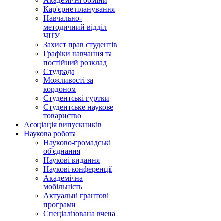
Академічні обміни
Кар'єрне планування
Навчально-
методичний відділ
ЧНУ
Захист прав студентів
Графіки навчання та
постійний розклад
Студрада
Можливості за
кордоном
Студентські гуртки
Студентське наукове
товариство
Асоціація випускників
Наукова робота
Науково-громадські
об'єднання
Наукові видання
Наукові конференції
Академічна
мобільність
Актуальні грантові
програми
Спеціалізована вчена