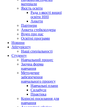
матеріали
Якість освіти
Рада з якості вищої
освіти ННІ
Анкети
Партнери
Анкета стейкхолдера
Відео про нас
Освітні програми
Hовини
Абітурієнту
Наші спеціальності
Студенту
Навчальний процес
Заочна форма
навчання
Методичне
забезпечення
навчального процесу
Навчальні плани
Силабуси
Практика
Корисні посилання для
навчання