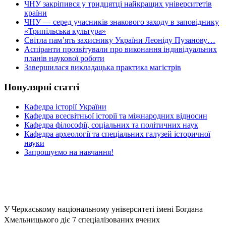
ЧНУ закріпився у тридцятці найкращих університетів
країни
ЧНУ — серед учасників знакового заходу в заповіднику
«Трипільська культура»
Світла пам’ять захиснику України Леоніду Пузанову…
Аспіранти прозвітували про виконання індивідуальних
планів наукової роботи
Завершилася викладацька практика магістрів
Популярні статті
Кафедра історії України
Кафедра всесвітньої історії та міжнародних відносин
Кафедра філософії, соціальних та політичних наук
Кафедра археології та спеціальних галузей історичної
науки
Запрошуємо на навчання!
У Черкаському національному університеті імені Богдана
Хмельницького діє 7 спеціалізованих вчених