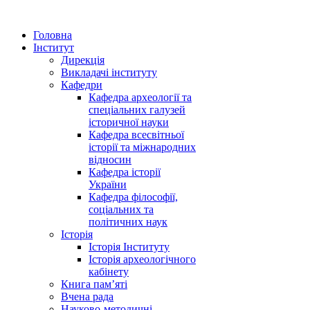
Головна
Інститут
Дирекція
Викладачі інституту
Кафедри
Кафедра археології та
спеціальних галузей
історичної науки
Кафедра всесвітньої
історії та міжнародних
відносин
Кафедра історії
України
Кафедра філософії,
соціальних та
політичних наук
Історія
Історія Інституту
Історія археологічного
кабінету
Книга памʼяті
Вчена рада
Науково-методичні