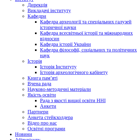
Дирекція
Викладачі інституту
Кафедри
Кафедра археології та спеціальних галузей
історичної науки
Кафедра всесвітньої історії та міжнародних
відносин
Кафедра історії України
Кафедра філософії, соціальних та політичних
наук
Історія
Історія Інституту
Історія археологічного кабінету
Книга памʼяті
Вчена рада
Науково-методичні матеріали
Якість освіти
Рада з якості вищої освіти ННІ
Анкети
Партнери
Анкета стейкхолдера
Відео про нас
Освітні програми
Hовини
Абітурієнту