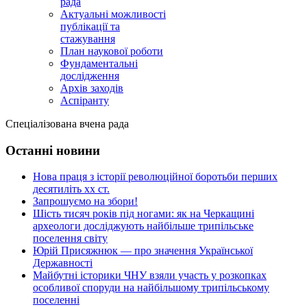
рада
Актуальні можливості
публікації та
стажування
План наукової роботи
Фундаментальні
дослідження
Архів заходів
Аспіранту
Спеціалізована вчена рада
Останні новини
Нова праця з історії революційної боротьби перших
десятиліть хх ст.
Запрошуємо на збори!
Шість тисяч років під ногами: як на Черкащині
археологи досліджують найбільше трипільське
поселення світу
Юрій Присяжнюк — про значення Української
Державності
Майбутні історики ЧНУ взяли участь у розкопках
особливої споруди на найбільшому трипільському
поселенні