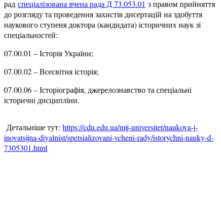
рад
спеціалізована вчена рада Д 73.053.01
з правом прийняття
до розгляду та проведення захистів дисертацій на здобуття
наукового ступеня доктора (кандидата) історичних наук зі
спеціальностей:
07.00.01 – Історія України;
07.00.02 – Всесвітня історія;
07.00.06 – Історіографія, джерелознавство та спеціальні
історичні дисципліни.
Детальніше тут:
https://cdu.edu.ua/mij-universitet/naukova-j-
inovatsijna-diyalnist/spetsializovani-vcheni-rady/istorychni-nauky-d-
7305301
html
.