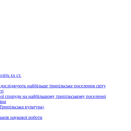
літь хх ст.
 досліджують найбільше трипільське поселення світу
ті
ої споруди на найбільшому трипільському поселенні
їни
Трипільська культура»
анів наукової роботи