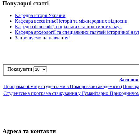
Популярні статті
Кафедра історії України
Кафедра всесвітньої історії та міжнародних відносин
Кафедра філософії, соціальних та політичних наук
Кафедра археології та спеціальних галузей історичної нау
Запрошуємо на навчання!
Показувати
Заголов
Програма обміну студентами з Поморською академією (Польща,
Студентська програма стажування у Гуманітарно-Природничому
Адреса та контакти