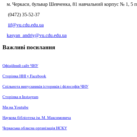
м. Черкаси, бульвар Шевченка, 81 навчальний корпус № 1, 5 по
(0472) 35-52-37
iif@vu.cdu.edu.ua
kasyan_andriy@vu.cdu.edu.ua
Важливі посилання
Офіційний сайт ЧНУ
Сторінка ННІ у Facebook
Спільнота випускників істориків і філософів ЧНУ
Сторінка в Instagram
Ми на Youtube
Наукова бібліотека ім. М. Максимовича
Черкаська обласна організація НCКУ