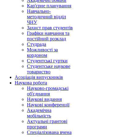
Академічні обміни
Кар'єрне планування
Навчально-
методичний відділ
ЧНУ
Захист прав студентів
Графіки навчання та
постійний розклад
Студрада
Можливості за
кордоном
Студентські гуртки
Студентське наукове
товариство
Асоціація випускників
Наукова робота
Науково-громадські
об'єднання
Наукові видання
Наукові конференції
Академічна
мобільність
Актуальні грантові
програми
Спеціалізована вчена