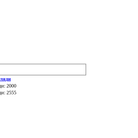
гляди
ди: 2000
ди: 2555