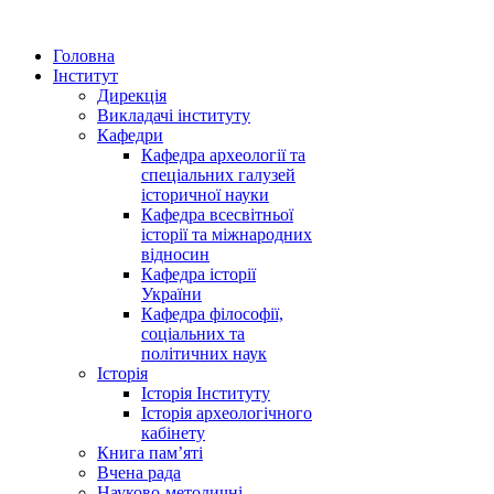
Головна
Інститут
Дирекція
Викладачі інституту
Кафедри
Кафедра археології та
спеціальних галузей
історичної науки
Кафедра всесвітньої
історії та міжнародних
відносин
Кафедра історії
України
Кафедра філософії,
соціальних та
політичних наук
Історія
Історія Інституту
Історія археологічного
кабінету
Книга памʼяті
Вчена рада
Науково-методичні