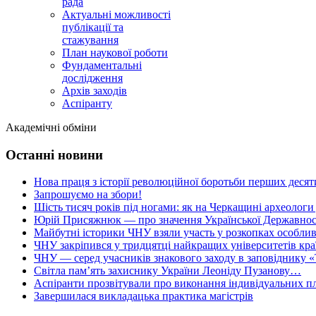
рада
Актуальні можливості
публікації та
стажування
План наукової роботи
Фундаментальні
дослідження
Архів заходів
Аспіранту
Академічні обміни
Останні новини
Нова праця з історії революційної боротьби перших десяти
Запрошуємо на збори!
Шість тисяч років під ногами: як на Черкащині археологи
Юрій Присяжнюк — про значення Української Державнос
Майбутні історики ЧНУ взяли участь у розкопках особлив
ЧНУ закріпився у тридцятці найкращих університетів кра
ЧНУ — серед учасників знакового заходу в заповіднику «
Світла пам’ять захиснику України Леоніду Пузанову…
Аспіранти прозвітували про виконання індивідуальних пл
Завершилася викладацька практика магістрів