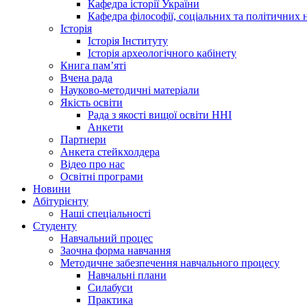
Кафедра історії України
Кафедра філософії, соціальних та політичних 
Історія
Історія Інституту
Історія археологічного кабінету
Книга памʼяті
Вчена рада
Науково-методичні матеріали
Якість освіти
Рада з якості вищої освіти ННІ
Анкети
Партнери
Анкета стейкхолдера
Відео про нас
Освітні програми
Hовини
Абітурієнту
Наші спеціальності
Студенту
Навчальний процес
Заочна форма навчання
Методичне забезпечення навчального процесу
Навчальні плани
Силабуси
Практика