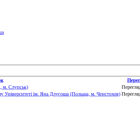
ки
ок
Пере
 м. Слупськ)
Перегля
 Університеті ім. Яна Длугоша (Польща, м. Ченстохов)
Перегля