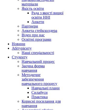
матеріали
Якість освіти
Рада з якості вищої
освіти ННІ
Анкети
Партнери
Анкета стейкхолдера
Відео про нас
Освітні програми
Hовини
Абітурієнту
Наші спеціальності
Студенту
Навчальний процес
Заочна форма
навчання
Методичне
забезпечення
навчального процесу
Навчальні плани
Силабуси
Практика
Корисні посилання для
навчання