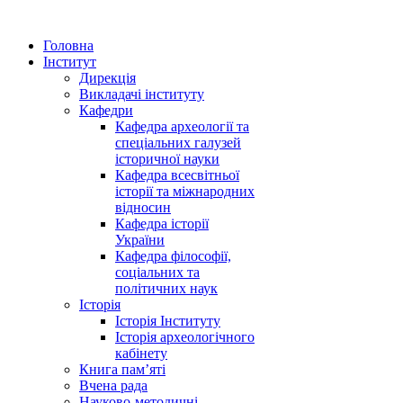
Головна
Інститут
Дирекція
Викладачі інституту
Кафедри
Кафедра археології та
спеціальних галузей
історичної науки
Кафедра всесвітньої
історії та міжнародних
відносин
Кафедра історії
України
Кафедра філософії,
соціальних та
політичних наук
Історія
Історія Інституту
Історія археологічного
кабінету
Книга памʼяті
Вчена рада
Науково-методичні