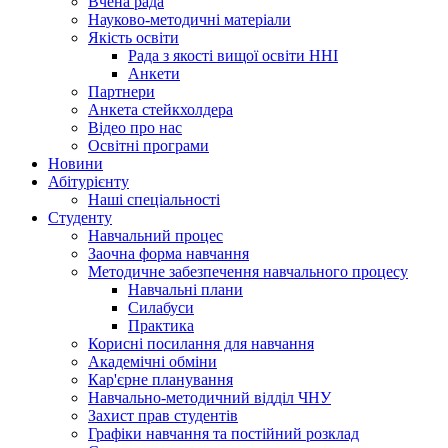
Вчена рада
Науково-методичні матеріали
Якість освіти
Рада з якості вищої освіти ННІ
Анкети
Партнери
Анкета стейкхолдера
Відео про нас
Освітні програми
Hовини
Абітурієнту
Наші спеціальності
Студенту
Навчальний процес
Заочна форма навчання
Методичне забезпечення навчального процесу
Навчальні плани
Силабуси
Практика
Корисні посилання для навчання
Академічні обміни
Кар'єрне планування
Навчально-методичний відділ ЧНУ
Захист прав студентів
Графіки навчання та постійний розклад