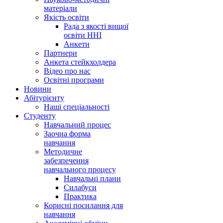
матеріали
Якість освіти
Рада з якості вищої
освіти ННІ
Анкети
Партнери
Анкета стейкхолдера
Відео про нас
Освітні програми
Hовини
Абітурієнту
Наші спеціальності
Студенту
Навчальний процес
Заочна форма
навчання
Методичне
забезпечення
навчального процесу
Навчальні плани
Силабуси
Практика
Корисні посилання для
навчання