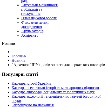
рада
Актуальні можливості
публікації та
стажування
План наукової роботи
Фундаментальні
дослідження
Архів заходів
Аспіранту
Hовини
Головна
/
Hовини
/
Археолог ЧНУ провів заняття для черкаських школярів
Популярні статті
Кафедра історії України
Кафедра всесвітньої історії та міжнародних відносин
Кафедра філософії, соціальних та політичних наук
Кафедра археології та спеціальних галузей історичної
науки
Запрошуємо на навчання!