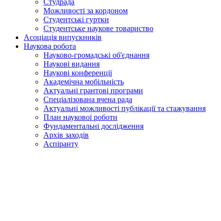
Студрада
Можливості за кордоном
Студентські гуртки
Студентське наукове товариство
Асоціація випускників
Наукова робота
Науково-громадські об'єднання
Наукові видання
Наукові конференції
Академічна мобільність
Актуальні грантові програми
Спеціалізована вчена рада
Актуальні можливості публікації та стажування
План наукової роботи
Фундаментальні дослідження
Архів заходів
Аспіранту