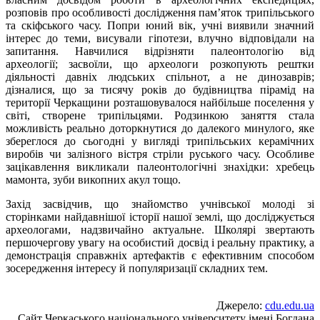
розповів про особливості дослідження пам’яток трипільського
та скіфського часу. Попри юний вік, учні виявили значний
інтерес до теми, висували гіпотези, влучно відповідали на
запитання. Навчилися відрізняти палеонтологію від
археології; засвоїли, що археологи розкопують рештки
діяльності давніх людських спільнот, а не динозаврів;
дізналися, що за тисячу років до будівництва пірамід на
території Черкащини розташовувалося найбільше поселення у
світі, створене трипільцями. Родзинкою заняття стала
можливість реально доторкнутися до далекого минулого, яке
збереглося до сьогодні у вигляді трипільських керамічних
виробів чи залізного вістря стріли руського часу. Особливе
зацікавлення викликали палеонтологічні знахідки: хребець
мамонта, зуби викопних акул тощо.
Захід засвідчив, що знайомство учнівської молоді зі
сторінками найдавнішої історії нашої землі, що досліджується
археологами, надзвичайно актуальне. Школярі звертають
першочергову увагу на особистий досвід і реальну практику, а
демонстрація справжніх артефактів є ефективним способом
зосередження інтересу й популяризації складних тем.
Джерело:
cdu.edu.ua
Сайт Черкаського національного університету імені Богдана