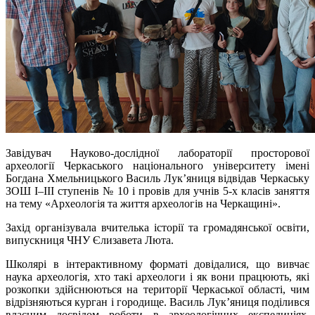
Завідувач Науково-дослідної лабораторії просторової
археології Черкаського національного університету імені
Богдана Хмельницького Василь Лук’яниця відвідав Черкаську
ЗОШ І–ІІІ ступенів № 10 і провів для учнів 5-х класів заняття
на тему «Археологія та життя археологів на Черкащині».
Захід організувала вчителька історії та громадянської освіти,
випускниця ЧНУ Єлизавета Люта.
Школярі в інтерактивному форматі довідалися, що вивчає
наука археологія, хто такі археологи і як вони працюють, які
розкопки здійснюються на території Черкаської області, чим
відрізняються курган і городище. Василь Лук’яниця поділився
власним досвідом роботи в археологічних експедиціях,