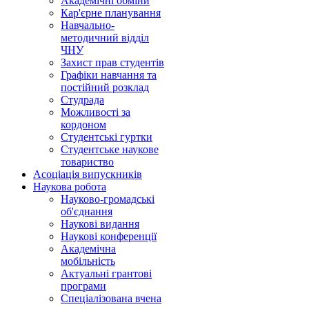
Академічні обміни
Кар'єрне планування
Навчально-
методичний відділ
ЧНУ
Захист прав студентів
Графіки навчання та
постійний розклад
Студрада
Можливості за
кордоном
Студентські гуртки
Студентське наукове
товариство
Асоціація випускників
Наукова робота
Науково-громадські
об'єднання
Наукові видання
Наукові конференції
Академічна
мобільність
Актуальні грантові
програми
Спеціалізована вчена