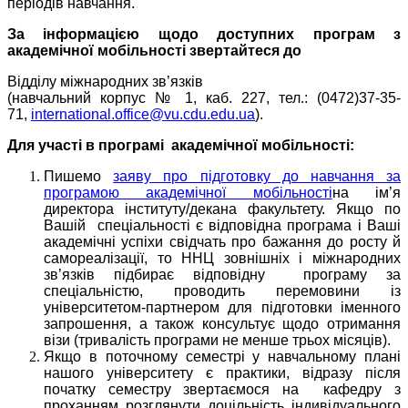
періодів навчання.
За інформацією щодо доступних програм з
академічної мобільності звертайтеся до
Відділу міжнародних зв’язків
(навчальний корпус № 1, каб. 227, тел.: (0472)37-35-
71,
international.office@vu.cdu.edu.ua
).
Для участі в програмі академічної мобільності:
Пишемо
заяву про підготовку до навчання за
програмою академічної мобільності
на ім’я
директора інституту/декана факультету. Якщо по
Вашій спеціальності є відповідна програма і Ваші
академічні успіхи свідчать про бажання до росту й
самореалізації, то ННЦ зовнішніх і міжнародних
зв’язків підбирає відповідну програму за
спеціальністю, проводить перемовини із
університетом-партнером для підготовки іменного
запрошення, а також консультує щодо отримання
візи (тривалість програми не менше трьох місяців).
Якщо в поточному семестрі у навчальному плані
нашого університету є практики, відразу після
початку семестру звертаємося на кафедру з
проханням розглянути доцільність індивідуального