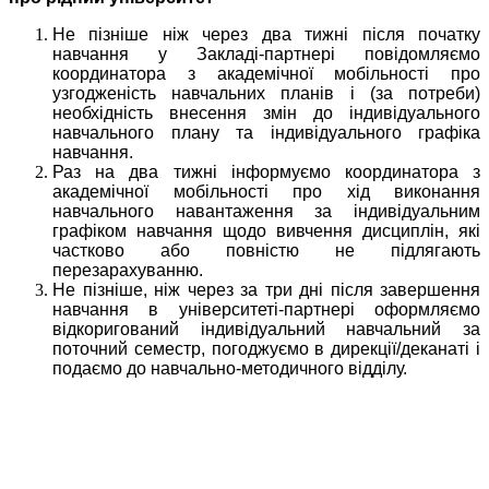
Не пізніше ніж через два тижні після початку
навчання у Закладі-партнері повідомляємо
координатора з академічної мобільності про
узгодженість навчальних планів і (за потреби)
необхідність внесення змін до індивідуального
навчального плану та індивідуального графіка
навчання.
Раз на два тижні інформуємо координатора з
академічної мобільності про хід виконання
навчального навантаження за індивідуальним
графіком навчання щодо вивчення дисциплін, які
частково або повністю не підлягають
перезарахуванню.
Не пізніше, ніж через за три дні після завершення
навчання в університеті-партнері оформляємо
відкоригований індивідуальний навчальний за
поточний семестр, погоджуємо в дирекції/деканаті і
подаємо до навчально-методичного відділу.