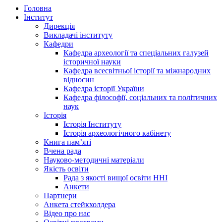
Головна
Інститут
Дирекція
Викладачі інституту
Кафедри
Кафедра археології та спеціальних галузей
історичної науки
Кафедра всесвітньої історії та міжнародних
відносин
Кафедра історії України
Кафедра філософії, соціальних та політичних
наук
Історія
Історія Інституту
Історія археологічного кабінету
Книга памʼяті
Вчена рада
Науково-методичні матеріали
Якість освіти
Рада з якості вищої освіти ННІ
Анкети
Партнери
Анкета стейкхолдера
Відео про нас