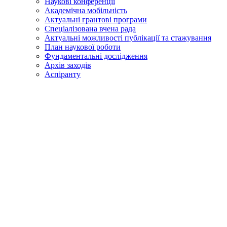
Наукові конференції
Академічна мобільність
Актуальні грантові програми
Спеціалізована вчена рада
Актуальні можливості публікації та стажування
План наукової роботи
Фундаментальні дослідження
Архів заходів
Аспіранту