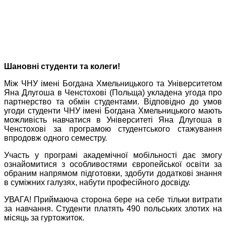
Шановні студенти та колеги!
Між ЧНУ імені Богдана Хмельницького та Університетом
Яна Длугоша в Ченстохові (Польща) укладена угода про
партнерство та обмін студентами. Відповідно до умов
угоди студенти ЧНУ імені Богдана Хмельницького мають
можливість навчатися в Університеті Яна Длугоша в
Ченстохові за програмою студентського стажування
впродовж одного семестру.
Участь у програмі академічної мобільності дає змогу
ознайомитися з особливостями європейської освіти за
обраним напрямом підготовки, здобути додаткові знання
в суміжних галузях, набути професійного досвіду.
УВАГА! Приймаюча сторона бере на себе тільки витрати
за навчання. Студенти платять 490 польських злотих на
місяць за гуртожиток.