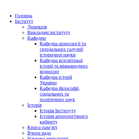
Головна
Інститут
Дирекція
Викладачі інституту
Кафедри
Кафедра археології та
спеціальних галузей
історичної науки
Кафедра всесвітньої
історії та міжнародних
відносин
Кафедра історії
України
Кафедра філософії,
соціальних та
політичних наук
Історія
Історія Інституту
Історія археологічного
кабінету
Книга памʼяті
Вчена рада
Науково-методичні