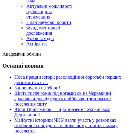
рада
Актуальні можливості
публікації та
стажування
План наукової роботи
Фундаментальні
дослідження
Архів заходів
Аспіранту
Академічні обміни
Останні новини
Нова праця з історії революційної боротьби перших
десятиліть хх ст.
Запрошуємо на збори!
Шість тисяч років під ногами: як на Черкащині
археологи досліджують найбільше трипільське
поселення світу
Юрій Присяжнюк — про значення Української
Державності
Майбутні історики ЧНУ взяли участь у розкопках
особливої споруди на найбільшому трипільському
поселенні