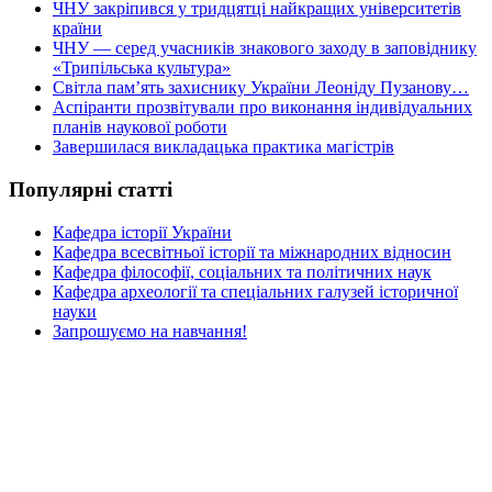
ЧНУ закріпився у тридцятці найкращих університетів
країни
ЧНУ — серед учасників знакового заходу в заповіднику
«Трипільська культура»
Світла пам’ять захиснику України Леоніду Пузанову…
Аспіранти прозвітували про виконання індивідуальних
планів наукової роботи
Завершилася викладацька практика магістрів
Популярні статті
Кафедра історії України
Кафедра всесвітньої історії та міжнародних відносин
Кафедра філософії, соціальних та політичних наук
Кафедра археології та спеціальних галузей історичної
науки
Запрошуємо на навчання!