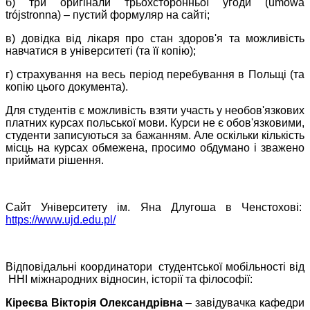
б) три оригінали трьохсторонньої угоди (umowa
trójstronna) – пустий формуляр на сайті;
в) довідка від лікаря про стан здоров'я та можливість
навчатися в університеті (та її копію);
г) страхування на весь період перебування в Польщі (та
копію цього документа).
Для студентів є можливість взяти участь у необов'язкових
платних курсах польської мови. Курси не є обов'язковими,
студенти записуються за бажанням. Але оскільки кількість
місць на курсах обмежена, просимо обдумано і зважено
приймати рішення.
Сайт Університету ім. Яна Длугоша в Ченстохові:
https://www.ujd.edu.pl/
Відповідальні координатори студентської мобільності від
ННІ міжнародних відносин, історії та філософії:
Кіреєва Вікторія Олександрівна
– завідувачка кафедри