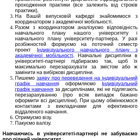
проходження практики (все залежить від строків
практики).
На Вашій випусковій кафедрі знайомимося з
координатором з академічної мобільності.
Разом з координатором аналізуємо відповідність
навчального плану нашого університету і
навчального плану університету-партнера. У разі
розбіжностей формуємо на поточний семестр
проект
Індивідуального навчального плану з
академічної мобільності
. Навчальні дисципліни в
університеті-партнері підбираємо так, щоб їх
максимально перезарахувати за змістом або ж
замінити на вибіркові дисципліни.
Пишемо
заяву про переведення на індивідуальний
графік навчання
і оформляємо
Індивідуальний
графік навчання
за дисциплінами, які не підлягають
перезарахуванню (про всяк випадок бажано
оформити всі дисципліни). При цьому обмінюємося
контактами з викладачами для ефективного
віддаленого навчання.
Отримуємо візу.
Пакуємо валізу.
Навчаючись в університеті-партнері не забуваємо
про рідний університет