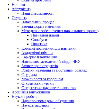
Освітні програми
Hовини
Абітурієнту
Наші спеціальності
Студенту
Навчальний процес
Заочна форма навчання
Методичне забезпечення навчального процесу
Навчальні плани
Силабуси
Практика
Корисні посилання для навчання
Академічні обміни
Кар'єрне планування
Навчально-методичний відділ ЧНУ
Захист прав студентів
Графіки навчання та постійний розклад
Студрада
Можливості за кордоном
Студентські гуртки
Студентське наукове товариство
Асоціація випускників
Наукова робота
Науково-громадські об'єднання
Наукові видання