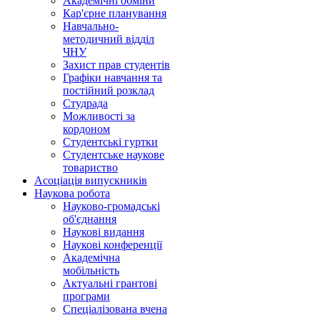
Академічні обміни
Кар'єрне планування
Навчально-
методичний відділ
ЧНУ
Захист прав студентів
Графіки навчання та
постійний розклад
Студрада
Можливості за
кордоном
Студентські гуртки
Студентське наукове
товариство
Асоціація випускників
Наукова робота
Науково-громадські
об'єднання
Наукові видання
Наукові конференції
Академічна
мобільність
Актуальні грантові
програми
Спеціалізована вчена