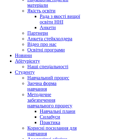
матеріали
Якість освіти
Рада з якості вищої
освіти ННІ
Анкети
Партнери
Анкета стейкхолдера
Відео про нас
Освітні програми
Hовини
Абітурієнту
Наші спеціальності
Студенту
Навчальний процес
Заочна форма
навчання
Методичне
забезпечення
навчального процесу
Навчальні плани
Силабуси
Практика
Корисні посилання для
навчання