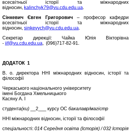
всесвітньої історії та міжнародних
відносин,
kalinchyk79@vu.cdu.edu.ua
.
Сінкевич Євген Григорович
– професор кафедри
всесвітньої історії та міжнародних
відносин,
sinkevych@vu.cdu.edu.ua
.
Секретар дирекції: Чайка Юлія Вікторівна
-
iif@vu.cdu.edu.ua
, (096)717-82-91.
ДОДАТОК 1
В. о. директора ННІ міжнародних відносин, історії та
філософії
Черкаського національного університету
імені Богдана Хмельницького
Касяну А. І
студент
а(ки)
__2___ курсу ОС
бакалавр/магістр
ННІ міжнародних відносин, історії та філософії
спеціальності:
014 Середня освіта (Історія) / 032 Історія