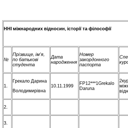
ННІ міжнародних відносин, історії та філософії
Прізвище, ім’я,
Номер
Дата
Спе
№
по батькові
закордонного
народження
кур
студента
паспорта
2ку
Грекало Дарина
FP12***1Grekalo
1.
10.11.1999
між
Daruna
Володимирівна
від
2.
3.