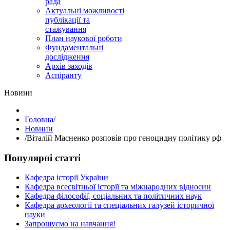
рада
Актуальні можливості
публікації та
стажування
План наукової роботи
Фундаментальні
дослідження
Архів заходів
Аспіранту
Hовини
Головна
/
Hовини
/
Віталій Масненко розповів про геноцидну політику рф
Популярні статті
Кафедра історії України
Кафедра всесвітньої історії та міжнародних відносин
Кафедра філософії, соціальних та політичних наук
Кафедра археології та спеціальних галузей історичної
науки
Запрошуємо на навчання!