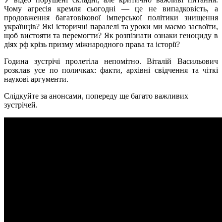
Чому агресія кремля сьогодні — це не випадковість, а
продовження багатовікової імперської політики знищення
українців? Які історичні паралелі та уроки ми маємо засвоїти,
щоб вистояти та перемогти? Як розпізнати ознаки геноциду в
діях рф крізь призму міжнародного права та історії?
Година зустрічі пролетіла непомітно. Віталій Васильович
розклав усе по поличках: факти, архівні свідчення та чіткі
наукові аргументи.
Слідкуйте за анонсами, попереду ще багато важливих
зустрічей.