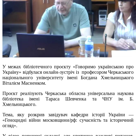
У межах бібліотечного проєкту «Говоримо українською про
Україну» відбулася онлайн-зустріч із професором Черкаського
національного університету імені Богдана Хмельницького
Віталієм Масненком.
Проєкт реалізують Черкаська обласна універсальна наукова
бібліотека імені Тараса Шевченка та ЧНУ ім. Б.
Хмельницького.
Тема, яку розкрив завідувач кафедри історії України —
«Геноцидні війни московщини/рф: сучасність та історичний
огляд».
У відео порушені складні, але критично важливі питання.