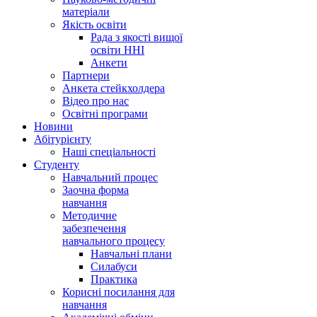
матеріали
Якість освіти
Рада з якості вищої
освіти ННІ
Анкети
Партнери
Анкета стейкхолдера
Відео про нас
Освітні програми
Hовини
Абітурієнту
Наші спеціальності
Студенту
Навчальний процес
Заочна форма
навчання
Методичне
забезпечення
навчального процесу
Навчальні плани
Силабуси
Практика
Корисні посилання для
навчання