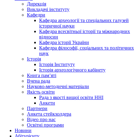
Дирекція
Викладачі інституту
Кафедри
Кафедра археології та спеціальних галузей
історичної науки
Кафедра всесвітньої історії та міжнародних
відносин
Кафедра історії України
Кафедра філософії, соціальних та політичних
наук
Історія
Історія Інституту
Історія археологічного кабінету
Книга памʼяті
Вчена рада
Науково-методичні матеріали
Якість освіти
Рада з якості вищої освіти ННІ
Анкети
Партнери
Анкета стейкхолдера
Відео про нас
Освітні програми
Hовини
Абітурієнту