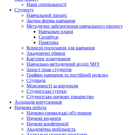
Наші спеціальності
Студенту
Навчальний процес
Заочна форма навчання
Методичне забезпечення навчального процесу
Навчальні плани
Силабуси
Практика
Корисні посилання для навчання
Академічні обміни
Кар'єрне планування
Навчально-методичний відділ ЧНУ
Захист прав студентів
Графіки навчання та постійний розклад
Студрада
Можливості за кордоном
Студентські гуртки
Студентське наукове товариство
Асоціація випускників
Наукова робота
Науково-громадські об'єднання
Наукові видання
Наукові конференції
Академічна мобільність
Актуальні грантові програми