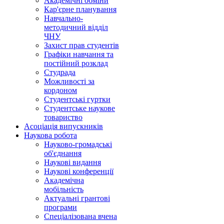
Академічні обміни
Кар'єрне планування
Навчально-
методичний відділ
ЧНУ
Захист прав студентів
Графіки навчання та
постійний розклад
Студрада
Можливості за
кордоном
Студентські гуртки
Студентське наукове
товариство
Асоціація випускників
Наукова робота
Науково-громадські
об'єднання
Наукові видання
Наукові конференції
Академічна
мобільність
Актуальні грантові
програми
Спеціалізована вчена