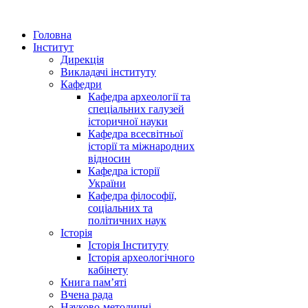
Головна
Інститут
Дирекція
Викладачі інституту
Кафедри
Кафедра археології та
спеціальних галузей
історичної науки
Кафедра всесвітньої
історії та міжнародних
відносин
Кафедра історії
України
Кафедра філософії,
соціальних та
політичних наук
Історія
Історія Інституту
Історія археологічного
кабінету
Книга памʼяті
Вчена рада
Науково-методичні