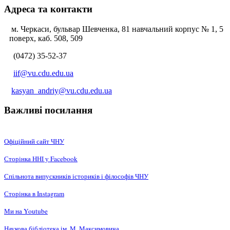
Адреса та контакти
м. Черкаси, бульвар Шевченка, 81 навчальний корпус № 1, 5
поверх, каб. 508, 509
(0472) 35-52-37
iif@vu.cdu.edu.ua
kasyan_andriy@vu.cdu.edu.ua
Важливі посилання
Офіційний сайт ЧНУ
Сторінка ННІ у Facebook
Спільнота випускників істориків і філософів ЧНУ
Сторінка в Instagram
Ми на Youtube
Наукова бібліотека ім. М. Максимовича