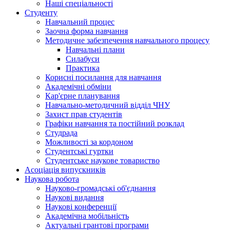
Наші спеціальності
Студенту
Навчальний процес
Заочна форма навчання
Методичне забезпечення навчального процесу
Навчальні плани
Силабуси
Практика
Корисні посилання для навчання
Академічні обміни
Кар'єрне планування
Навчально-методичний відділ ЧНУ
Захист прав студентів
Графіки навчання та постійний розклад
Студрада
Можливості за кордоном
Студентські гуртки
Студентське наукове товариство
Асоціація випускників
Наукова робота
Науково-громадські об'єднання
Наукові видання
Наукові конференції
Академічна мобільність
Актуальні грантові програми