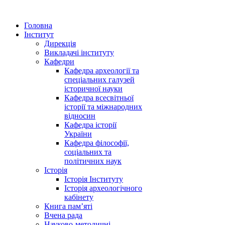
Головна
Інститут
Дирекція
Викладачі інституту
Кафедри
Кафедра археології та
спеціальних галузей
історичної науки
Кафедра всесвітньої
історії та міжнародних
відносин
Кафедра історії
України
Кафедра філософії,
соціальних та
політичних наук
Історія
Історія Інституту
Історія археологічного
кабінету
Книга памʼяті
Вчена рада
Науково-методичні