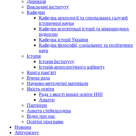
Дирекція
Викладачі інституту
Кафедри
Кафедра археології та спеціальних галузей
історичної науки
Кафедра всесвітньої історії та міжнародних
відносин
Кафедра історії України
Кафедра філософії, соціальних та політичних
наук
Історія
Історія Інституту
Історія археологічного кабінету
Книга памʼяті
Вчена рада
Науково-методичні матеріали
Якість освіти
Рада з якості вищої освіти ННІ
Анкети
Партнери
Анкета стейкхолдера
Відео про нас
Освітні програми
Hовини
Абітурієнту