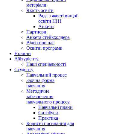
матеріали
Якість освіти
Рада з якості вищої
освіти ННІ
Анкети
Партнери
Анкета стейкхолдера
Відео про нас
Освітні програми
Hовини
Абітурієнту
Наші спеціальності
Студенту
Навчальний процес
Заочна форма
навчання
Методичне
забезпечення
навчального процесу
Навчальні плани
Силабуси
Практика
Корисні посилання для
навчання