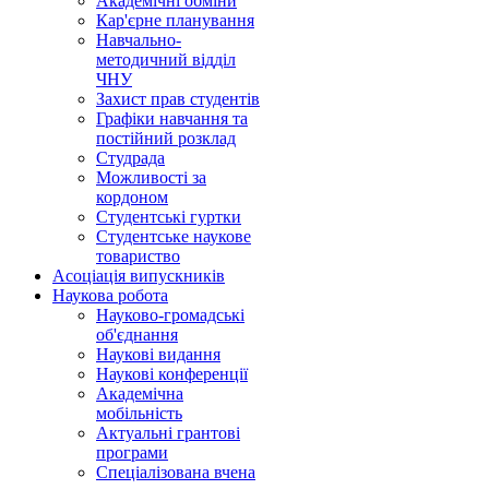
Академічні обміни
Кар'єрне планування
Навчально-
методичний відділ
ЧНУ
Захист прав студентів
Графіки навчання та
постійний розклад
Студрада
Можливості за
кордоном
Студентські гуртки
Студентське наукове
товариство
Асоціація випускників
Наукова робота
Науково-громадські
об'єднання
Наукові видання
Наукові конференції
Академічна
мобільність
Актуальні грантові
програми
Спеціалізована вчена