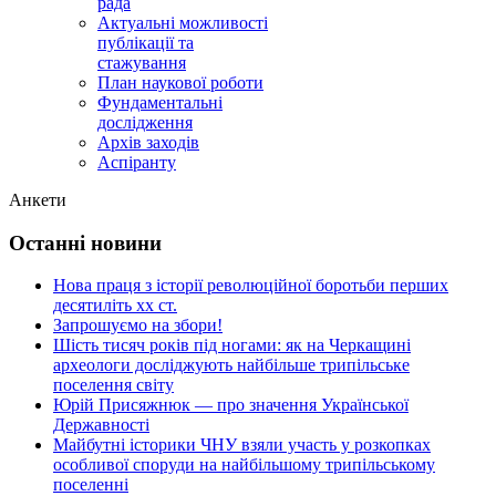
рада
Актуальні можливості
публікації та
стажування
План наукової роботи
Фундаментальні
дослідження
Архів заходів
Аспіранту
Анкети
Останні новини
Нова праця з історії революційної боротьби перших
десятиліть хх ст.
Запрошуємо на збори!
Шість тисяч років під ногами: як на Черкащині
археологи досліджують найбільше трипільське
поселення світу
Юрій Присяжнюк — про значення Української
Державності
Майбутні історики ЧНУ взяли участь у розкопках
особливої споруди на найбільшому трипільському
поселенні