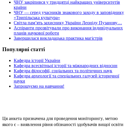
ЧНУ закріпився у тридцятці найкращих університетів
країни
ЧНУ — серед учасників знакового заходу в заповіднику
«Трипільська культура»
Світла пам’ять захиснику України Леоніду Пузанову…
Аспіранти прозвітували про виконання індивідуальних
планів наукової роботи
Завершилася викладацька практика магістрів
Популярні статті
Кафедра історії України
Кафедра всесвітньої історії та міжнародних відносин
Кафедра філософії, соціальних та політичних наук
Кафедра археології та спеціальних галузей історичної
науки
Запрошуємо на навчання!
Ця анкета призначена для проведення моніторингу, метою
якого є – виявлення рівня обізнаності здобувачів вищої освіти