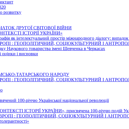
иктант
020
го розвитку
ЧАТОК ДРУГОЇ СВІТОВОЇ ВІЙНИ
 КОНТЕКСТІ ІСТОРІЇ УКРАЇНИ»
рафія як інтелектуальний простір міжнародного діалогу: випадо
ВРОПІ : ГЕОПОЛІТИЧНИЙ, СОЦІОКУЛЬТУРНИЙ І АНТРОП
едку Наукового товариства імені Шевченка в Черкасах
і оцінки і висновки
ИМСЬКО-ТАТАРСЬКОГО НАРОДУ
ВРОПІ : ГЕОПОЛІТИЧНИЙ, СОЦІОКУЛЬТУРНИЙ І АНТРОП
тю
свячений 100-річчю Української національної революції
НТЕКСТІ ІСТОРІЇ УКРАЇНИ», присвячена 100-річчю подій Украї
ВРОПІ : ГЕОПОЛІТИЧНИЙ, СОЦІОКУЛЬТУРНИЙ І АНТРОП
толерантності»