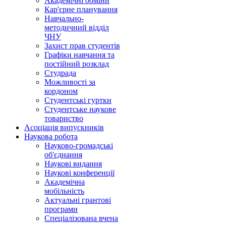
Академічні обміни
Кар'єрне планування
Навчально-
методичний відділ
ЧНУ
Захист прав студентів
Графіки навчання та
постійний розклад
Студрада
Можливості за
кордоном
Студентські гуртки
Студентське наукове
товариство
Асоціація випускників
Наукова робота
Науково-громадські
об'єднання
Наукові видання
Наукові конференції
Академічна
мобільність
Актуальні грантові
програми
Спеціалізована вчена