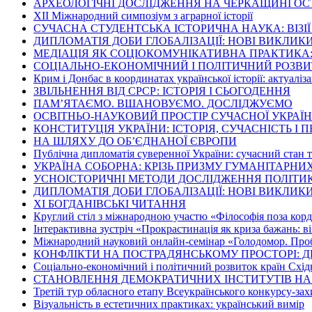
АРХЕОЛОГІЧНІ ДОСЛІДЖЕННЯ НА ЧЕРКАЩИНІ ОС
ХІІ Міжнародний симпозіум з аграрної історії
СУЧАСНА СТУДЕНТСЬКА ІСТОРИЧНА НАУКА: ВІЗІ
ДИПЛОМАТІЯ ДОБИ ГЛОБАЛІЗАЦІЇ: НОВІ ВИКЛИК
МЕДІАЦІЯ ЯК СОЦІОКОМУНІКАТИВНА ПРАКТИКА: 
СОЦІАЛЬНО-ЕКОНОМІЧНИЙ І ПОЛІТИЧНИЙ РОЗВИТО
Крим і Донбас в координатах української історії: актуаліза
ЗВІЛЬНЕННЯ ВІД СРСР: ІСТОРІЯ І СЬОГОДЕННЯ
ПАМ’ЯТАЄМО. ВШАНОВУЄМО. ДОСЛІДЖУЄМО
ОСВІТНЬО-НАУКОВИЙ ПРОСТІР СУЧАСНОЇ УКРАЇ
КОНСТИТУЦІЯ УКРАЇНИ: ІСТОРІЯ, СУЧАСНІСТЬ І
НА ШЛЯХУ ДО ОБ’ЄДНАНОЇ ЄВРОПИ
Публічна дипломатія суверенної України: сучасний стан 
УКРАЇНА СОБОРНА: КРІЗЬ ПРИЗМУ ГУМАНІТАРНИ
УСНОІСТОРИЧНІ МЕТОДИ ДОСЛІДЖЕННЯ ПОЛІТИК
ДИПЛОМАТІЯ ДОБИ ГЛОБАЛІЗАЦІЇ: НОВІ ВИКЛИК
ХІ БОГДАНІВСЬКІ ЧИТАННЯ
Круглий стіл з міжнародною участю «Філософія поза кор
Інтерактивна зустріч «Прокрастинація як криза бажань: ві
Міжнародний науковий онлайн-семінар «Голодомор. Пробл
КОНФЛІКТИ НА ПОСТРАДЯНСЬКОМУ ПРОСТОРІ: Д
Соціально-економічний і політичний розвиток країн Схід
СТАНОВЛЕННЯ ДЕМОКРАТИЧНИХ ІНСТИТУТІВ НА
Третій тур обласного етапу Всеукраїнського конкурсу-зах
Візуальність в естетичних практиках: український вимір