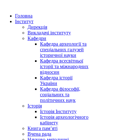
Головна
Інститут
Дирекція
Викладачі інституту
Кафедри
Кафедра археології та
спеціальних галузей
історичної науки
Кафедра всесвітньої
історії та міжнародних
відносин
Кафедра історії
України
Кафедра філософії,
соціальних та
політичних наук
Історія
Історія Інституту
Історія археологічного
кабінету
Книга памʼяті
Вчена рада
Науково-методичні