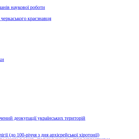
анів наукової роботи
черкаського краєзнавця
ки
ячений деокупації українських територій
ї (до 100-річчя з дня архієрейської хіротонії)