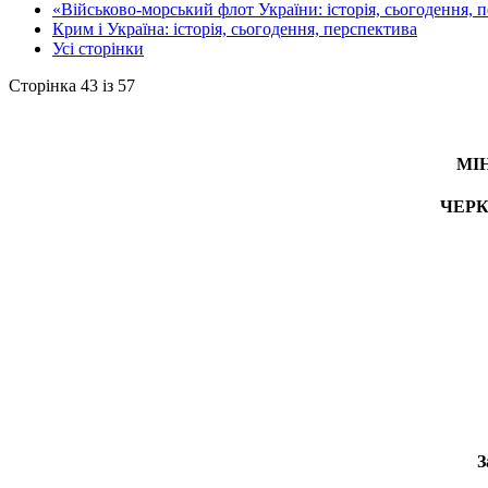
«Військово-морський флот України: історія, сьогодення, 
Крим і Україна: історія, сьогодення, перспектива
Усі сторінки
Сторінка 43 із 57
МІ
ЧЕРК
З