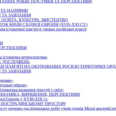
ТАННІХ РОКІВ: ПІДСУМКИ ТА ПЕРСПЕКТИВИ
Ї ТА НАПРЯМИ
И ТА ЗАВДАННЯ
ОСВІТА. КУЛЬТУРА. МИСТЕЦТВО
К КРАЇН СХІДНОЇ ЄВРОПИ (ХVІІ–ХХІ СТ.)
ція історичної пам’яті в умовах російської агресії
НИ
 ПЕРСПЕКТИВИ
та історична ретроспектива
Х ДОСЛІДЖЕНЬ
И ПАМ’ЯТІ НА ОКУПОВАНИХ РОСІЄЮ ТЕРИТОРІЯХ ОРД
И ТА ЗАВДАННЯ
донами»
зуальні образи»
ематика визнання трагедії у світі»
ИНАМІКА, ВИРІШЕННЯ, ПЕРСПЕКТИВИ
ної Європи у ХVІІІ-ХІХ ст.
 ПОСТРАДЯНСЬКОМУ ПРОСТОРІ
исту науково-дослідницьких робіт учнів-членів Малої академії на