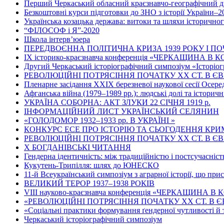
Перший Черкаський обласний краєзнавчо-географічний д
Безкоштовні курси підготовки до ЗНО з історії України–2
Українська козацька держава: витоки та шляхи історично
“ФІЛОСОФ і Я”-2020
Школа інтерв’юера
ПЕРЕДВОЄННА ПОЛІТИЧНА КРИЗА 1939 РОКУ І ПО
ІХ історико-краєзнавча конференція «ЧЕРКАЩИНА В
Другий Черкаський історіографічний симпозіум «Історіог
РЕВОЛЮЦІЙНІ ПОТРЯСІННЯ ПОЧАТКУ ХХ СТ. В Є
Пленарне засідання ХХІХ березневої наукової сесії Осер
Афганська війна (1979–1989 рр.): людські долі та історичн
УКРАЇНА СОБОРНА: АКТ ЗЛУКИ 22 СІЧНЯ 1919 р.
ІНФОРМАЦІЙНИЙ ЛИСТ УКРАЇНСЬКИЙ СЕЛЯНИН
«ГОЛОДОМОР 1932–1933 рр. В УКРАЇНІ »
КОНКУРС ЕСЕ ПРО ІСТОРІЮ ТА СЬОГОДЕННЯ КР
РЕВОЛЮЦІЙНІ ПОТРЯСІННЯ ПОЧАТКУ ХХ СТ. В Є
Х БОГДАНІВСЬКІ ЧИТАННЯ
Гендерна ідентичність: між традиційністю і постсучасніс
Кукутень-Трипілля: шлях до ЮНЕСКО
11-й Всеукраїнський симпозіум з аграрної історії, що при
ВЕЛИКИЙ ТЕРОР 1937–1938 РОКІВ
VІІІ науково-краєзнавча конференція «ЧЕРКАЩИНА В КО
«РЕВОЛЮЦІЙНІ ПОТРЯСІННЯ ПОЧАТКУ ХХ СТ. В Є
«Соціальні практики формування ґендерної чутливості й 
Черкаський історіографічний симпозіум