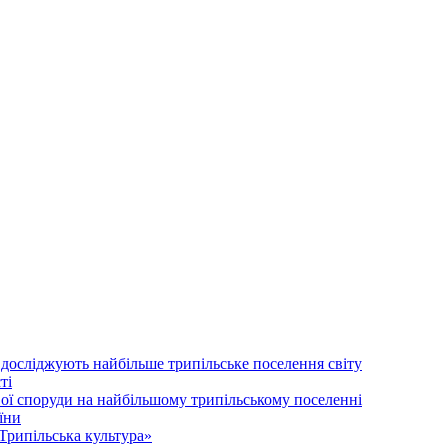
 досліджують найбільше трипільське поселення світу
ті
ої споруди на найбільшому трипільському поселенні
їни
Трипільська культура»