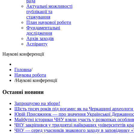
рада
Актуальні можливості
публікації та
стажування
План наукової роботи
Фундаментальні
дослідження
Архів заходів
Аспіранту
Наукові конференції
Головна
/
Наукова робота
/
Наукові конференції
Останні новини
Запрошуємо на збори!
Шість тисяч років під ногами: як на Черкащині археологи
Юрій Присяжнюк — про значення Української Державнос
Майбутні історики ЧНУ взяли участь у розкопках особлив
ЧНУ закріпився у тридцятці найкращих університетів кра
ЧНУ — серед учасників знакового заходу в заповіднику «