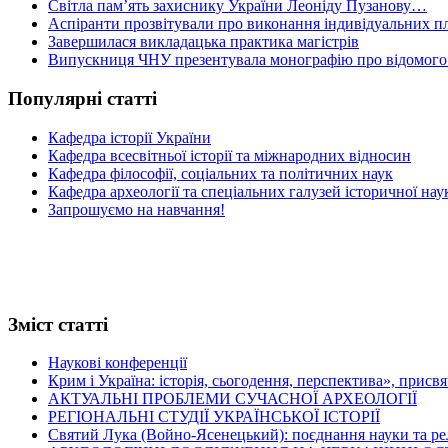
Світла пам’ять захиснику України Леоніду Пузанову…
Аспіранти прозвітували про виконання індивідуальних пл
Завершилася викладацька практика магістрів
Випускниця ЧНУ презентувала монографію про відомого 
Популярні статті
Кафедра історії України
Кафедра всесвітньої історії та міжнародних відносин
Кафедра філософії, соціальних та політичних наук
Кафедра археології та спеціальних галузей історичної нау
Запрошуємо на навчання!
Зміст статті
Наукові конференції
Крим і Україна: історія, сьогодення, перспектива», присв
АКТУАЛЬНІ ПРОБЛЕМИ СУЧАСНОЇ АРХЕОЛОГІЇ
РЕГІОНАЛЬНІ СТУДІЇ УКРАЇНСЬКОЇ ІСТОРІЇ
Святий Лука (Войно-Ясенецький): поєднання науки та релігі