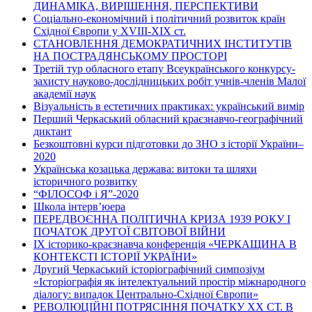
ДИНАМІКА, ВИРІШЕННЯ, ПЕРСПЕКТИВИ
Соціально-економічний і політичний розвиток країн
Східної Європи у ХVІІІ-ХІХ ст.
СТАНОВЛЕННЯ ДЕМОКРАТИЧНИХ ІНСТИТУТІВ
НА ПОСТРАДЯНСЬКОМУ ПРОСТОРІ
Третій тур обласного етапу Всеукраїнського конкурсу-
захисту науково-дослідницьких робіт учнів-членів Малої
академії наук
Візуальність в естетичних практиках: український вимір
Перший Черкаський обласний краєзнавчо-географічний
диктант
Безкоштовні курси підготовки до ЗНО з історії України–
2020
Українська козацька держава: витоки та шляхи
історичного розвитку
“ФІЛОСОФ і Я”-2020
Школа інтерв’юера
ПЕРЕДВОЄННА ПОЛІТИЧНА КРИЗА 1939 РОКУ І
ПОЧАТОК ДРУГОЇ СВІТОВОЇ ВІЙНИ
ІХ історико-краєзнавча конференція «ЧЕРКАЩИНА В
КОНТЕКСТІ ІСТОРІЇ УКРАЇНИ»
Другий Черкаський історіографічний симпозіум
«Історіографія як інтелектуальний простір міжнародного
діалогу: випадок Центрально-Східної Європи»
РЕВОЛЮЦІЙНІ ПОТРЯСІННЯ ПОЧАТКУ ХХ СТ. В