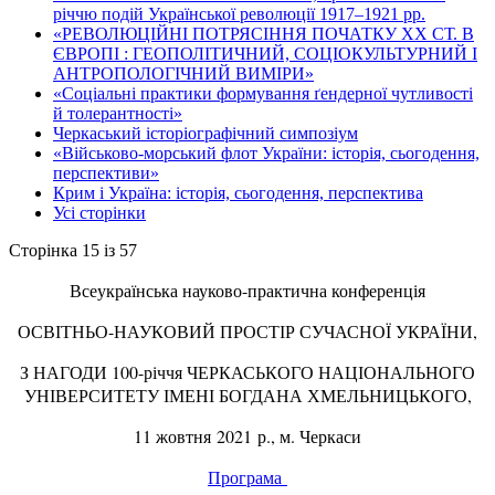
річчю подій Української революції 1917–1921 рр.
«РЕВОЛЮЦІЙНІ ПОТРЯСІННЯ ПОЧАТКУ ХХ СТ. В
ЄВРОПІ : ГЕОПОЛІТИЧНИЙ, СОЦІОКУЛЬТУРНИЙ І
АНТРОПОЛОГІЧНИЙ ВИМІРИ»
«Соціальні практики формування ґендерної чутливості
й толерантності»
Черкаський історіографічний симпозіум
«Військово-морський флот України: історія, сьогодення,
перспективи»
Крим і Україна: історія, сьогодення, перспектива
Усі сторінки
Сторінка 15 із 57
Всеукраїнська науково-практична конференція
ОСВІТНЬО-НАУКОВИЙ ПРОСТІР СУЧАСНОЇ УКРАЇНИ,
З НАГОДИ 100-річчя ЧЕРКАСЬКОГО НАЦІОНАЛЬНОГО
УНІВЕРСИТЕТУ ІМЕНІ БОГДАНА ХМЕЛЬНИЦЬКОГО,
11 жовтня 2021 р., м. Черкаси
Програма