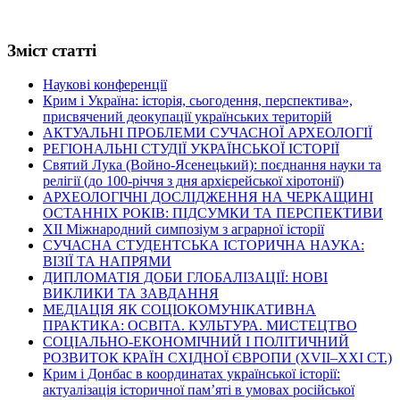
Зміст статті
Наукові конференції
Крим і Україна: історія, сьогодення, перспектива»,
присвячений деокупації українських територій
АКТУАЛЬНІ ПРОБЛЕМИ СУЧАСНОЇ АРХЕОЛОГІЇ
РЕГІОНАЛЬНІ СТУДІЇ УКРАЇНСЬКОЇ ІСТОРІЇ
Святий Лука (Войно-Ясенецький): поєднання науки та
релігії (до 100-річчя з дня архієрейської хіротонії)
АРХЕОЛОГІЧНІ ДОСЛІДЖЕННЯ НА ЧЕРКАЩИНІ
ОСТАННІХ РОКІВ: ПІДСУМКИ ТА ПЕРСПЕКТИВИ
ХІІ Міжнародний симпозіум з аграрної історії
СУЧАСНА СТУДЕНТСЬКА ІСТОРИЧНА НАУКА:
ВІЗІЇ ТА НАПРЯМИ
ДИПЛОМАТІЯ ДОБИ ГЛОБАЛІЗАЦІЇ: НОВІ
ВИКЛИКИ ТА ЗАВДАННЯ
МЕДІАЦІЯ ЯК СОЦІОКОМУНІКАТИВНА
ПРАКТИКА: ОСВІТА. КУЛЬТУРА. МИСТЕЦТВО
СОЦІАЛЬНО-ЕКОНОМІЧНИЙ І ПОЛІТИЧНИЙ
РОЗВИТОК КРАЇН СХІДНОЇ ЄВРОПИ (ХVІІ–ХХІ СТ.)
Крим і Донбас в координатах української історії:
актуалізація історичної пам’яті в умовах російської