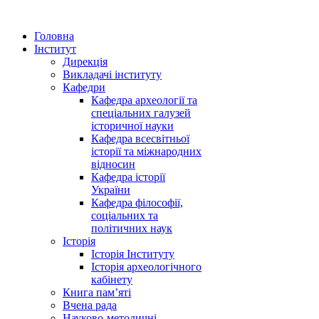
Головна
Інститут
Дирекція
Викладачі інституту
Кафедри
Кафедра археології та
спеціальних галузей
історичної науки
Кафедра всесвітньої
історії та міжнародних
відносин
Кафедра історії
України
Кафедра філософії,
соціальних та
політичних наук
Історія
Історія Інституту
Історія археологічного
кабінету
Книга памʼяті
Вчена рада
Науково-методичні