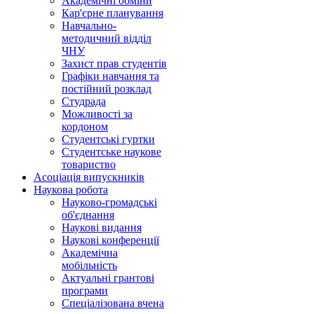
Академічні обміни
Кар'єрне планування
Навчально-
методичний відділ
ЧНУ
Захист прав студентів
Графіки навчання та
постійний розклад
Студрада
Можливості за
кордоном
Студентські гуртки
Студентське наукове
товариство
Асоціація випускників
Наукова робота
Науково-громадські
об'єднання
Наукові видання
Наукові конференції
Академічна
мобільність
Актуальні грантові
програми
Спеціалізована вчена