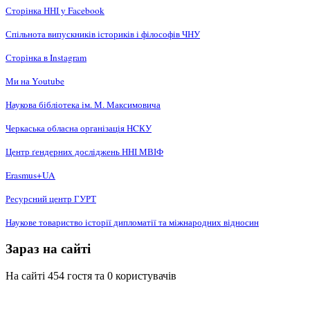
Сторінка ННІ у Facebook
Спільнота випускників істориків і філософів ЧНУ
Сторінка в Instagram
Ми на Youtube
Наукова бібліотека ім. М. Максимовича
Черкаська обласна організація НCКУ
Центр ґендерних досліджень ННІ МВІФ
Erasmus+UA
Ресурсний центр ГУРТ
Наукове товариство історії дипломатії та міжнародних відносин
Зараз на сайті
На сайті 454 гостя та 0 користувачів