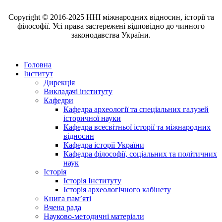
Copyright © 2016-2025 ННІ міжнародних відносин, історії та
філософії. Усі права застережені відповідно до чинного
законодавства України.
Головна
Інститут
Дирекція
Викладачі інституту
Кафедри
Кафедра археології та спеціальних галузей
історичної науки
Кафедра всесвітньої історії та міжнародних
відносин
Кафедра історії України
Кафедра філософії, соціальних та політичних
наук
Історія
Історія Інституту
Історія археологічного кабінету
Книга памʼяті
Вчена рада
Науково-методичні матеріали