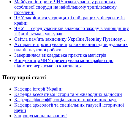
Майбутні історики ЧНУ взяли участь у розкопках
особливої споруди на найбільшому трипільському
поселенні
ЧНУ закріпився у тридцятці найкращих університетів
країни
ЧНУ — серед учасників знакового заходу в заповіднику
«Трипільська культура»
Світла пам’ять захиснику України Леоніду Пузанову…
Аспіранти прозвітували про виконання індивідуальних
планів наукової роботи
Завершилася викладацька практика магістрів
Випускниця ЧНУ презентувала монографію про
відомого черкаського краєзнавця
Популярні статті
Кафедра історії України
Кафедра всесвітньої історії та міжнародних відносин
Кафедра філософії, соціальних та політичних наук
Кафедра археології та спеціальних галузей історичної
науки
Запрошуємо на навчання!