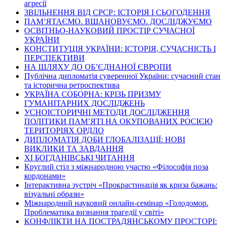
агресії
ЗВІЛЬНЕННЯ ВІД СРСР: ІСТОРІЯ І СЬОГОДЕННЯ
ПАМ’ЯТАЄМО. ВШАНОВУЄМО. ДОСЛІДЖУЄМО
ОСВІТНЬО-НАУКОВИЙ ПРОСТІР СУЧАСНОЇ
УКРАЇНИ
КОНСТИТУЦІЯ УКРАЇНИ: ІСТОРІЯ, СУЧАСНІСТЬ І
ПЕРСПЕКТИВИ
НА ШЛЯХУ ДО ОБ’ЄДНАНОЇ ЄВРОПИ
Публічна дипломатія суверенної України: сучасний стан
та історична ретроспектива
УКРАЇНА СОБОРНА: КРІЗЬ ПРИЗМУ
ГУМАНІТАРНИХ ДОСЛІДЖЕНЬ
УСНОІСТОРИЧНІ МЕТОДИ ДОСЛІДЖЕННЯ
ПОЛІТИКИ ПАМ’ЯТІ НА ОКУПОВАНИХ РОСІЄЮ
ТЕРИТОРІЯХ ОРДЛО
ДИПЛОМАТІЯ ДОБИ ГЛОБАЛІЗАЦІЇ: НОВІ
ВИКЛИКИ ТА ЗАВДАННЯ
ХІ БОГДАНІВСЬКІ ЧИТАННЯ
Круглий стіл з міжнародною участю «Філософія поза
кордонами»
Інтерактивна зустріч «Прокрастинація як криза бажань:
візуальні образи»
Міжнародний науковий онлайн-семінар «Голодомор.
Проблематика визнання трагедії у світі»
КОНФЛІКТИ НА ПОСТРАДЯНСЬКОМУ ПРОСТОРІ: