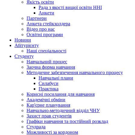
Якість освіти
Рада з якості вищої освіти ННІ
Анкети
Партнери
Анкета стейкхолдера
Відео про нас
Освітні програми
Hовини
Абітурієнту
Наші спеціальності
Студенту
Навчальний процес
Заочна форма навчання
Методичне забезпечення навчального процесу
Навчальні плани
Силабуси
Практика
Корисні посилання для навчання
Академічні обміни
Кар'єрне планування
Навчально-методичний відділ ЧНУ
Захист прав студентів
Графіки навчання та постійний розклад
Студрада
Можливості за кордоном