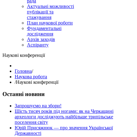
рада
Актуальні можливості
публікації та
стажування
План наукової роботи
Фундаментальні
дослідження
Архів заходів
Аспіранту
Наукові конференції
Головна
/
Наукова робота
/
Наукові конференції
Останні новини
Запрошуємо на збори!
Шість тисяч років під ногами: як на Черкащині
археологи досліджують найбільше трипільське
поселення світу
Юрій Присяжнюк — про значення Української
Державності