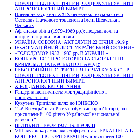
ЄВРОПІ : ГЕОПОЛІТИЧНИЙ, СОЦІОКУЛЬТУРНИЙ І
АНТРОПОЛОГІЧНИЙ ВИМІРИ
Пленарне засідання ХХІХ березневої наукової сесії
Осередку Наукового товариства імені Шевченка в
Черкасах
Афганська війна (1979–1989 рр.): людські долі та
історичні оцінки і висновки
УКРАЇНА СОБОРНА: АКТ ЗЛУКИ 22 СІЧНЯ 1919 р.
ІНФОРМАЦІЙНИЙ ЛИСТ УКРАЇНСЬКИЙ СЕЛЯНИН
«ГОЛОДОМОР 1932–1933 рр. В УКРАЇНІ »
КОНКУРС ЕСЕ ПРО ІСТОРІЮ ТА СЬОГОДЕННЯ
КРИМСЬКО-ТАТАРСЬКОГО НАРОДУ
РЕВОЛЮЦІЙНІ ПОТРЯСІННЯ ПОЧАТКУ ХХ СТ. В
ЄВРОПІ : ГЕОПОЛІТИЧНИЙ, СОЦІОКУЛЬТУРНИЙ І
АНТРОПОЛОГІЧНИЙ ВИМІРИ
Х БОГДАНІВСЬКІ ЧИТАННЯ
Гендерна ідентичність: між традиційністю і
постсучасністю
Кукутень-Трипілля: шлях до ЮНЕСКО
11-й Всеукраїнський симпозіум з аграрної історії, що
присвячений 100-річчю Української національної
революції
ВЕЛИКИЙ ТЕРОР 1937–1938 РОКІВ
VІІІ науково-краєзнавча конференція «ЧЕРКАЩИНА В
КОНТЕКСТІ ІСТОРІЇ УКРАЇНИ», присвячена 100-