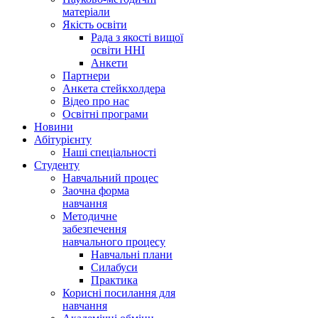
матеріали
Якість освіти
Рада з якості вищої
освіти ННІ
Анкети
Партнери
Анкета стейкхолдера
Відео про нас
Освітні програми
Hовини
Абітурієнту
Наші спеціальності
Студенту
Навчальний процес
Заочна форма
навчання
Методичне
забезпечення
навчального процесу
Навчальні плани
Силабуси
Практика
Корисні посилання для
навчання