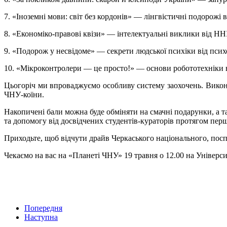
7. «Іноземні мови: світ без кордонів» — лінгвістичні подорожі 
8. «Економіко-правові квізи» — інтелектуальні виклики від ННІ
9. «Подорож у несвідоме» — секрети людської психіки від псих
10. «Мікроконтролери — це просто!» — основи робототехніки в
Цьогоріч ми впроваджуємо особливу систему заохочень. Викон
ЧНУ-коїни.
Накопичені бали можна буде обміняти на смачні подарунки, а т
та допомогу від досвідчених студентів-кураторів протягом пер
Приходьте, щоб відчути драйв Черкаського національного, поспі
Чекаємо на вас на «Планеті ЧНУ» 19 травня о 12.00 на Універси
Попередня
Наступна