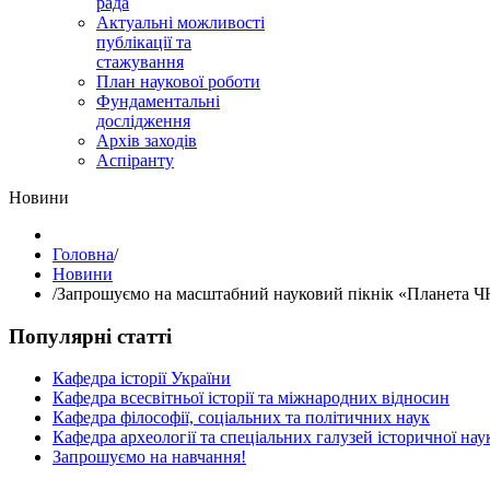
рада
Актуальні можливості
публікації та
стажування
План наукової роботи
Фундаментальні
дослідження
Архів заходів
Аспіранту
Hовини
Головна
/
Hовини
/
Запрошуємо на масштабний науковий пікнік «Планета Ч
Популярні статті
Кафедра історії України
Кафедра всесвітньої історії та міжнародних відносин
Кафедра філософії, соціальних та політичних наук
Кафедра археології та спеціальних галузей історичної нау
Запрошуємо на навчання!