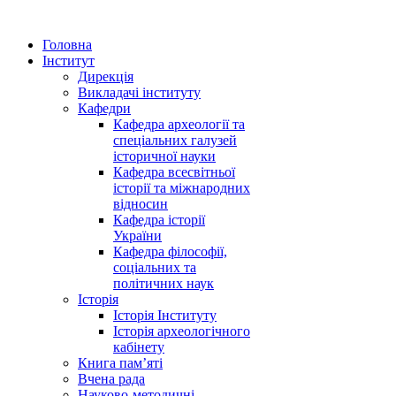
Головна
Інститут
Дирекція
Викладачі інституту
Кафедри
Кафедра археології та
спеціальних галузей
історичної науки
Кафедра всесвітньої
історії та міжнародних
відносин
Кафедра історії
України
Кафедра філософії,
соціальних та
політичних наук
Історія
Історія Інституту
Історія археологічного
кабінету
Книга памʼяті
Вчена рада
Науково-методичні