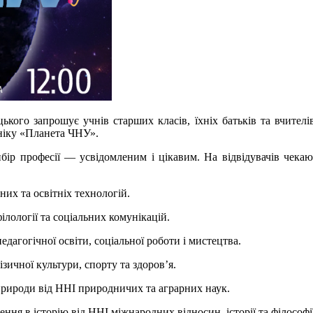
кого запрошує учнів старших класів, їхніх батьків та вчителі
кніку «Планета ЧНУ».
бір професії — усвідомленим і цікавим. На відвідувачів чекаю
их та освітніх технологій.
філології та соціальних комунікацій.
едагогічної освіти, соціальної роботи і мистецтва.
ізичної культури, спорту та здоров’я.
природи від ННІ природничих та аграрних наук.
ня в історію від ННІ міжнародних відносин, історії та філософії