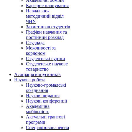
Академічні обміни
Кар'єрне планування
Навчально-
методичний відділ
ЧНУ
Захист прав студентів
Графіки навчання та
постійний розклад
Студрада
Можливості за
кордоном
Студентські гуртки
Студентське наукове
товариство
Асоціація випускників
Наукова робота
Науково-громадські
об'єднання
Наукові видання
Наукові конференції
Академічна
мобільність
Актуальні грантові
програми
Спеціалізована вчена