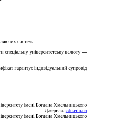
вляючих систем.
ти спеціальну університетську валюту —
ифікат гарантує індивідуальний супровід
іверситету імені Богдана Хмельницького
Джерело:
cdu.edu.ua
іверситету імені Богдана Хмельницького