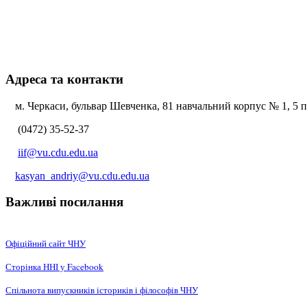
Адреса та контакти
м. Черкаси, бульвар Шевченка, 81 навчальний корпус № 1, 5 по
(0472) 35-52-37
iif@vu.cdu.edu.ua
kasyan_andriy@vu.cdu.edu.ua
Важливі посилання
Офіційний сайт ЧНУ
Сторінка ННІ у Facebook
Спільнота випускників істориків і філософів ЧНУ