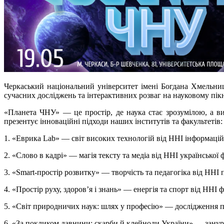
Черкаський національний університет імені Богдана Хмельниць
сучасних досліджень та інтерактивних розваг на науковому пі
«Планета ЧНУ» — це простір, де наука стає зрозумілою, а ви
презентує інноваційні підходи наших інститутів та факультетів:
1. «Еврика Lab» — світ високих технологій від ННІ інформаційн
2. «Слово в кадрі» — магія тексту та медіа від ННІ української 
3. «Smart-простір розвитку» — творчість та педагогіка від ННІ п
4. «Простір руху, здоров’я і знань» — енергія та спорт від ННІ ф
5. «Світ природничих наук: шлях у професію» — дослідження 
6. «За покликом давнини: скарби й клейноди України» — занурен