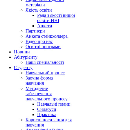
матеріали
Якість освіти
Рада з якості вищої
освіти ННІ
Анкети
Партнери
Анкета стейкхолдера
Відео про нас
Освітні програми
Hовини
Абітурієнту
Наші спеціальності
Студенту
Навчальний процес
Заочна форма
навчання
Методичне
забезпечення
навчального процесу
Навчальні плани
Силабуси
Практика
Корисні посилання для
навчання