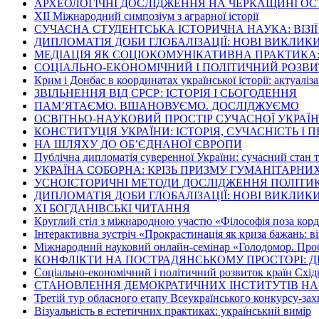
АРХЕОЛОГІЧНІ ДОСЛІДЖЕННЯ НА ЧЕРКАЩИНІ ОС
ХІІ Міжнародний симпозіум з аграрної історії
СУЧАСНА СТУДЕНТСЬКА ІСТОРИЧНА НАУКА: ВІЗІ
ДИПЛОМАТІЯ ДОБИ ГЛОБАЛІЗАЦІЇ: НОВІ ВИКЛИК
МЕДІАЦІЯ ЯК СОЦІОКОМУНІКАТИВНА ПРАКТИКА: 
СОЦІАЛЬНО-ЕКОНОМІЧНИЙ І ПОЛІТИЧНИЙ РОЗВИТО
Крим і Донбас в координатах української історії: актуаліза
ЗВІЛЬНЕННЯ ВІД СРСР: ІСТОРІЯ І СЬОГОДЕННЯ
ПАМ’ЯТАЄМО. ВШАНОВУЄМО. ДОСЛІДЖУЄМО
ОСВІТНЬО-НАУКОВИЙ ПРОСТІР СУЧАСНОЇ УКРАЇ
КОНСТИТУЦІЯ УКРАЇНИ: ІСТОРІЯ, СУЧАСНІСТЬ І
НА ШЛЯХУ ДО ОБ’ЄДНАНОЇ ЄВРОПИ
Публічна дипломатія суверенної України: сучасний стан 
УКРАЇНА СОБОРНА: КРІЗЬ ПРИЗМУ ГУМАНІТАРНИ
УСНОІСТОРИЧНІ МЕТОДИ ДОСЛІДЖЕННЯ ПОЛІТИК
ДИПЛОМАТІЯ ДОБИ ГЛОБАЛІЗАЦІЇ: НОВІ ВИКЛИК
ХІ БОГДАНІВСЬКІ ЧИТАННЯ
Круглий стіл з міжнародною участю «Філософія поза кор
Інтерактивна зустріч «Прокрастинація як криза бажань: ві
Міжнародний науковий онлайн-семінар «Голодомор. Пробл
КОНФЛІКТИ НА ПОСТРАДЯНСЬКОМУ ПРОСТОРІ: Д
Соціально-економічний і політичний розвиток країн Схід
СТАНОВЛЕННЯ ДЕМОКРАТИЧНИХ ІНСТИТУТІВ НА
Третій тур обласного етапу Всеукраїнського конкурсу-зах
Візуальність в естетичних практиках: український вимір