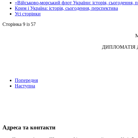
«Військово-морський флот України: історія, сьогодення, 
Крим і Україна: історія, сьогодення, перспектива
Усі сторінки
Сторінка 9 із 57
М
ДИПЛОМАТІЯ Д
Попередня
Наступна
Адреса та контакти