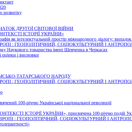
иктант
020
го розвитку
ЧАТОК ДРУГОЇ СВІТОВОЇ ВІЙНИ
 КОНТЕКСТІ ІСТОРІЇ УКРАЇНИ»
рафія як інтелектуальний простір міжнародного діалогу: випадо
ВРОПІ : ГЕОПОЛІТИЧНИЙ, СОЦІОКУЛЬТУРНИЙ І АНТРОП
едку Наукового товариства імені Шевченка в Черкасах
і оцінки і висновки
ИМСЬКО-ТАТАРСЬКОГО НАРОДУ
ВРОПІ : ГЕОПОЛІТИЧНИЙ, СОЦІОКУЛЬТУРНИЙ І АНТРОП
тю
свячений 100-річчю Української національної революції
НТЕКСТІ ІСТОРІЇ УКРАЇНИ», присвячена 100-річчю подій Украї
ВРОПІ : ГЕОПОЛІТИЧНИЙ, СОЦІОКУЛЬТУРНИЙ І АНТРОП
толерантності»