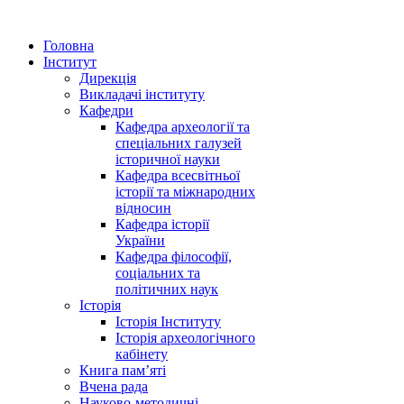
Головна
Інститут
Дирекція
Викладачі інституту
Кафедри
Кафедра археології та
спеціальних галузей
історичної науки
Кафедра всесвітньої
історії та міжнародних
відносин
Кафедра історії
України
Кафедра філософії,
соціальних та
політичних наук
Історія
Історія Інституту
Історія археологічного
кабінету
Книга памʼяті
Вчена рада
Науково-методичні