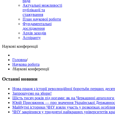
рада
Актуальні можливості
публікації та
стажування
План наукової роботи
Фундаментальні
дослідження
Архів заходів
Аспіранту
Наукові конференції
Головна
/
Наукова робота
/
Наукові конференції
Останні новини
Нова праця з історії революційної боротьби перших десяти
Запрошуємо на збори!
Шість тисяч років під ногами: як на Черкащині археологи
Юрій Присяжнюк — про значення Української Державнос
Майбутні історики ЧНУ взяли участь у розкопках особлив
ЧНУ закріпився у тридцятці найкращих університетів кра