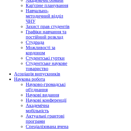
Академічні обміни
Кар'єрне планування
Навчально-
методичний відділ
ЧНУ
Захист прав студентів
Графіки навчання та
постійний розклад
Студрада
Можливості за
кордоном
Студентські гуртки
Студентське наукове
товариство
Асоціація випускників
Наукова робота
Науково-громадські
об'єднання
Наукові видання
Наукові конференції
Академічна
мобільність
Актуальні грантові
програми
Спеціалізована вчена