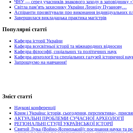
ЧНУ — серед учасників знакового заходу в заповіднику «
Світла пам’ять захиснику України Леоніду Пузанову…
Аспіранти прозвітували про виконання індивідуальних пл
Завершилася викладацька практика магістрів
Популярні статті
Кафедра історії України
Кафедра всесвітньої історії та міжнародних відносин
Кафедра філософії, соціальних та політичних наук
Кафедра археології та спеціальних галузей історичної нау
Запрошуємо на навчання!
Зміст статті
Наукові конференції
Крим і Україна: історія, сьогодення, перспектива», присв
АКТУАЛЬНІ ПРОБЛЕМИ СУЧАСНОЇ АРХЕОЛОГІЇ
РЕГІОНАЛЬНІ СТУДІЇ УКРАЇНСЬКОЇ ІСТОРІЇ
Святий Лука (Войно-Ясенецький): поєднання науки та релігі