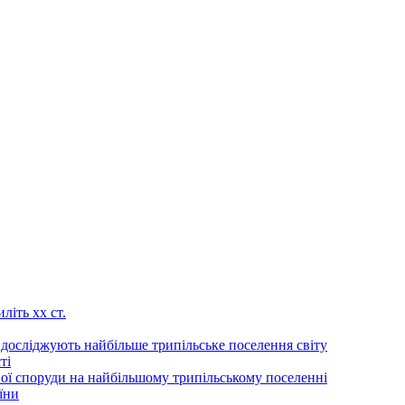
літь хх ст.
 досліджують найбільше трипільське поселення світу
ті
ої споруди на найбільшому трипільському поселенні
їни