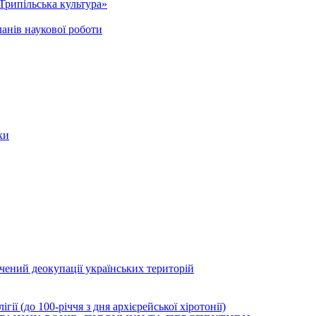
Трипільська культура»
анів наукової роботи
ки
ячений деокупації українських територій
ї (до 100-річчя з дня архієрейської хіротонії)