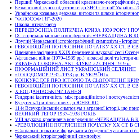
Перший Черкаський обласний краєзнавчо-географічний д
Безкоштовні курси підготовки до ЗНО з історії України–2
Українська козацька держава: витоки та шляхи історично
“ФІЛОСОФ і Я”-2020
Школа інтерв’юера
ПЕРЕДВОЄННА ПОЛІТИЧНА КРИЗА 1939 РОКУ І ПО
ІХ історико-краєзнавча конференція «ЧЕРКАЩИНА В
Другий Черкаський історіографічний симпозіум «Історіог
РЕВОЛЮЦІЙНІ ПОТРЯСІННЯ ПОЧАТКУ ХХ СТ. В Є
Пленарне засідання ХХІХ березневої наукової сесії Осер
Афганська війна (1979–1989 рр.): людські долі та історичн
УКРАЇНА СОБОРНА: АКТ ЗЛУКИ 22 СІЧНЯ 1919 р.
ІНФОРМАЦІЙНИЙ ЛИСТ УКРАЇНСЬКИЙ СЕЛЯНИН
«ГОЛОДОМОР 1932–1933 рр. В УКРАЇНІ »
КОНКУРС ЕСЕ ПРО ІСТОРІЮ ТА СЬОГОДЕННЯ КР
РЕВОЛЮЦІЙНІ ПОТРЯСІННЯ ПОЧАТКУ ХХ СТ. В Є
Х БОГДАНІВСЬКІ ЧИТАННЯ
Гендерна ідентичність: між традиційністю і постсучасніс
Кукутень-Трипілля: шлях до ЮНЕСКО
11-й Всеукраїнський симпозіум з аграрної історії, що при
ВЕЛИКИЙ ТЕРОР 1937–1938 РОКІВ
VІІІ науково-краєзнавча конференція «ЧЕРКАЩИНА В КО
«РЕВОЛЮЦІЙНІ ПОТРЯСІННЯ ПОЧАТКУ ХХ СТ. В Є
«Соціальні практики формування ґендерної чутливості й 
Черкаський історіографічний симпозіум