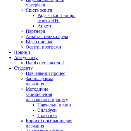
матеріали
Якість освіти
Рада з якості вищої
освіти ННІ
Анкети
Партнери
Анкета стейкхолдера
Відео про нас
Освітні програми
Hовини
Абітурієнту
Наші спеціальності
Студенту
Навчальний процес
Заочна форма
навчання
Методичне
забезпечення
навчального процесу
Навчальні плани
Силабуси
Практика
Корисні посилання для
навчання