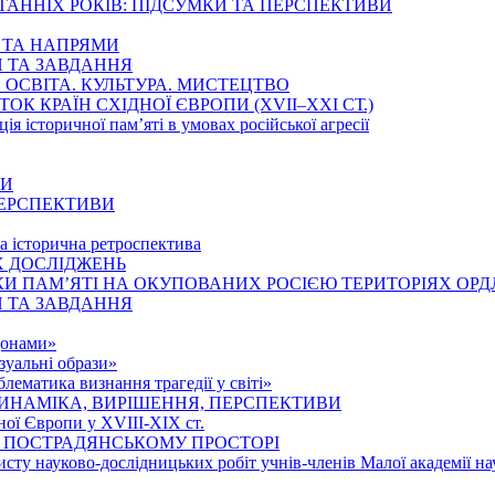
ТАННІХ РОКІВ: ПІДСУМКИ ТА ПЕРСПЕКТИВИ
Ї ТА НАПРЯМИ
И ТА ЗАВДАННЯ
ОСВІТА. КУЛЬТУРА. МИСТЕЦТВО
К КРАЇН СХІДНОЇ ЄВРОПИ (ХVІІ–ХХІ СТ.)
ція історичної пам’яті в умовах російської агресії
НИ
 ПЕРСПЕКТИВИ
та історична ретроспектива
Х ДОСЛІДЖЕНЬ
И ПАМ’ЯТІ НА ОКУПОВАНИХ РОСІЄЮ ТЕРИТОРІЯХ ОРД
И ТА ЗАВДАННЯ
донами»
зуальні образи»
ематика визнання трагедії у світі»
ИНАМІКА, ВИРІШЕННЯ, ПЕРСПЕКТИВИ
ної Європи у ХVІІІ-ХІХ ст.
 ПОСТРАДЯНСЬКОМУ ПРОСТОРІ
исту науково-дослідницьких робіт учнів-членів Малої академії на