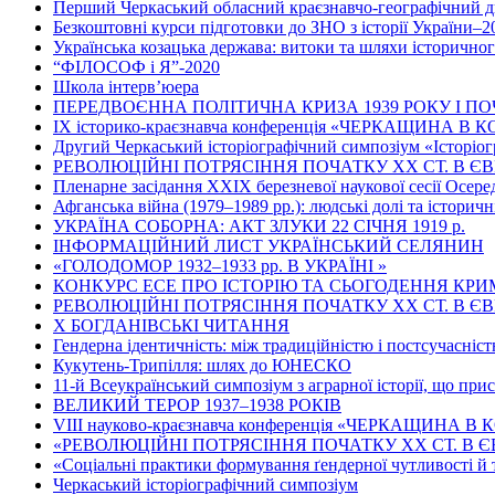
Перший Черкаський обласний краєзнавчо-географічний д
Безкоштовні курси підготовки до ЗНО з історії України–2
Українська козацька держава: витоки та шляхи історично
“ФІЛОСОФ і Я”-2020
Школа інтерв’юера
ПЕРЕДВОЄННА ПОЛІТИЧНА КРИЗА 1939 РОКУ І ПО
ІХ історико-краєзнавча конференція «ЧЕРКАЩИНА В
Другий Черкаський історіографічний симпозіум «Історіог
РЕВОЛЮЦІЙНІ ПОТРЯСІННЯ ПОЧАТКУ ХХ СТ. В Є
Пленарне засідання ХХІХ березневої наукової сесії Осер
Афганська війна (1979–1989 рр.): людські долі та історичн
УКРАЇНА СОБОРНА: АКТ ЗЛУКИ 22 СІЧНЯ 1919 р.
ІНФОРМАЦІЙНИЙ ЛИСТ УКРАЇНСЬКИЙ СЕЛЯНИН
«ГОЛОДОМОР 1932–1933 рр. В УКРАЇНІ »
КОНКУРС ЕСЕ ПРО ІСТОРІЮ ТА СЬОГОДЕННЯ КР
РЕВОЛЮЦІЙНІ ПОТРЯСІННЯ ПОЧАТКУ ХХ СТ. В Є
Х БОГДАНІВСЬКІ ЧИТАННЯ
Гендерна ідентичність: між традиційністю і постсучасніс
Кукутень-Трипілля: шлях до ЮНЕСКО
11-й Всеукраїнський симпозіум з аграрної історії, що при
ВЕЛИКИЙ ТЕРОР 1937–1938 РОКІВ
VІІІ науково-краєзнавча конференція «ЧЕРКАЩИНА В КО
«РЕВОЛЮЦІЙНІ ПОТРЯСІННЯ ПОЧАТКУ ХХ СТ. В Є
«Соціальні практики формування ґендерної чутливості й 
Черкаський історіографічний симпозіум