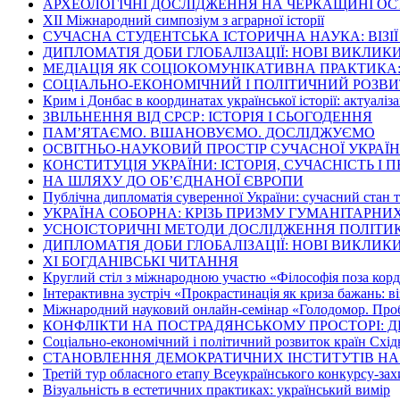
АРХЕОЛОГІЧНІ ДОСЛІДЖЕННЯ НА ЧЕРКАЩИНІ ОС
ХІІ Міжнародний симпозіум з аграрної історії
СУЧАСНА СТУДЕНТСЬКА ІСТОРИЧНА НАУКА: ВІЗІ
ДИПЛОМАТІЯ ДОБИ ГЛОБАЛІЗАЦІЇ: НОВІ ВИКЛИК
МЕДІАЦІЯ ЯК СОЦІОКОМУНІКАТИВНА ПРАКТИКА: 
СОЦІАЛЬНО-ЕКОНОМІЧНИЙ І ПОЛІТИЧНИЙ РОЗВИТО
Крим і Донбас в координатах української історії: актуаліза
ЗВІЛЬНЕННЯ ВІД СРСР: ІСТОРІЯ І СЬОГОДЕННЯ
ПАМ’ЯТАЄМО. ВШАНОВУЄМО. ДОСЛІДЖУЄМО
ОСВІТНЬО-НАУКОВИЙ ПРОСТІР СУЧАСНОЇ УКРАЇ
КОНСТИТУЦІЯ УКРАЇНИ: ІСТОРІЯ, СУЧАСНІСТЬ І
НА ШЛЯХУ ДО ОБ’ЄДНАНОЇ ЄВРОПИ
Публічна дипломатія суверенної України: сучасний стан 
УКРАЇНА СОБОРНА: КРІЗЬ ПРИЗМУ ГУМАНІТАРНИ
УСНОІСТОРИЧНІ МЕТОДИ ДОСЛІДЖЕННЯ ПОЛІТИК
ДИПЛОМАТІЯ ДОБИ ГЛОБАЛІЗАЦІЇ: НОВІ ВИКЛИК
ХІ БОГДАНІВСЬКІ ЧИТАННЯ
Круглий стіл з міжнародною участю «Філософія поза кор
Інтерактивна зустріч «Прокрастинація як криза бажань: ві
Міжнародний науковий онлайн-семінар «Голодомор. Пробл
КОНФЛІКТИ НА ПОСТРАДЯНСЬКОМУ ПРОСТОРІ: Д
Соціально-економічний і політичний розвиток країн Схід
СТАНОВЛЕННЯ ДЕМОКРАТИЧНИХ ІНСТИТУТІВ НА
Третій тур обласного етапу Всеукраїнського конкурсу-зах
Візуальність в естетичних практиках: український вимір