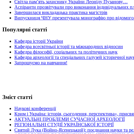
Світла пам’ять захиснику України Леоніду Пузанову…
Аспіранти прозвітували про виконання індивідуальних пл
Завершилася викладацька практика магістрів
Випускниця ЧНУ презентувала монографію про відомого 
Популярні статті
Кафедра історії України
Кафедра всесвітньої історії та міжнародних відносин
Кафедра філософії, соціальних та політичних наук
Кафедра археології та спеціальних галузей історичної нау
Запрошуємо на навчання!
Зміст статті
Наукові конференції
Крим і Україна: історія, сьогодення, перспектива», присв
АКТУАЛЬНІ ПРОБЛЕМИ СУЧАСНОЇ АРХЕОЛОГІЇ
РЕГІОНАЛЬНІ СТУДІЇ УКРАЇНСЬКОЇ ІСТОРІЇ
Святий Лука (Войно-Ясенецький): поєднання науки та релігі