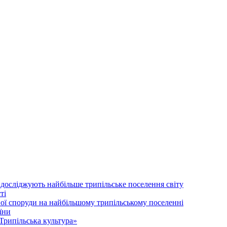
 досліджують найбільше трипільське поселення світу
ті
ої споруди на найбільшому трипільському поселенні
їни
Трипільська культура»