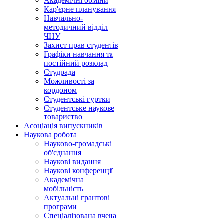
Академічні обміни
Кар'єрне планування
Навчально-
методичний відділ
ЧНУ
Захист прав студентів
Графіки навчання та
постійний розклад
Студрада
Можливості за
кордоном
Студентські гуртки
Студентське наукове
товариство
Асоціація випускників
Наукова робота
Науково-громадські
об'єднання
Наукові видання
Наукові конференції
Академічна
мобільність
Актуальні грантові
програми
Спеціалізована вчена