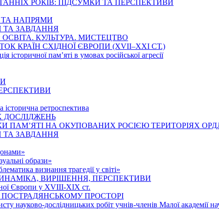
ТАННІХ РОКІВ: ПІДСУМКИ ТА ПЕРСПЕКТИВИ
Ї ТА НАПРЯМИ
И ТА ЗАВДАННЯ
ОСВІТА. КУЛЬТУРА. МИСТЕЦТВО
К КРАЇН СХІДНОЇ ЄВРОПИ (ХVІІ–ХХІ СТ.)
ція історичної пам’яті в умовах російської агресії
НИ
 ПЕРСПЕКТИВИ
та історична ретроспектива
Х ДОСЛІДЖЕНЬ
И ПАМ’ЯТІ НА ОКУПОВАНИХ РОСІЄЮ ТЕРИТОРІЯХ ОРД
И ТА ЗАВДАННЯ
донами»
зуальні образи»
ематика визнання трагедії у світі»
ИНАМІКА, ВИРІШЕННЯ, ПЕРСПЕКТИВИ
ної Європи у ХVІІІ-ХІХ ст.
 ПОСТРАДЯНСЬКОМУ ПРОСТОРІ
исту науково-дослідницьких робіт учнів-членів Малої академії на