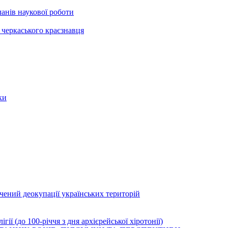
анів наукової роботи
черкаського краєзнавця
ки
ячений деокупації українських територій
ї (до 100-річчя з дня архієрейської хіротонії)