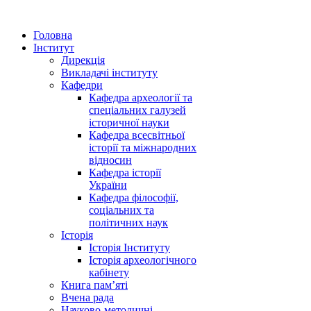
Головна
Інститут
Дирекція
Викладачі інституту
Кафедри
Кафедра археології та
спеціальних галузей
історичної науки
Кафедра всесвітньої
історії та міжнародних
відносин
Кафедра історії
України
Кафедра філософії,
соціальних та
політичних наук
Історія
Історія Інституту
Історія археологічного
кабінету
Книга памʼяті
Вчена рада
Науково-методичні