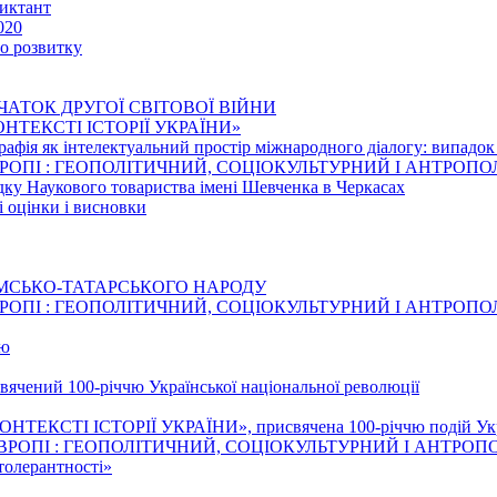
иктант
020
го розвитку
ЧАТОК ДРУГОЇ СВІТОВОЇ ВІЙНИ
 КОНТЕКСТІ ІСТОРІЇ УКРАЇНИ»
рафія як інтелектуальний простір міжнародного діалогу: випадо
ВРОПІ : ГЕОПОЛІТИЧНИЙ, СОЦІОКУЛЬТУРНИЙ І АНТРОП
едку Наукового товариства імені Шевченка в Черкасах
і оцінки і висновки
ИМСЬКО-ТАТАРСЬКОГО НАРОДУ
ВРОПІ : ГЕОПОЛІТИЧНИЙ, СОЦІОКУЛЬТУРНИЙ І АНТРОП
тю
свячений 100-річчю Української національної революції
НТЕКСТІ ІСТОРІЇ УКРАЇНИ», присвячена 100-річчю подій Украї
ВРОПІ : ГЕОПОЛІТИЧНИЙ, СОЦІОКУЛЬТУРНИЙ І АНТРОП
толерантності»