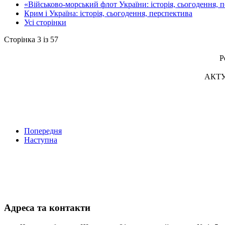
«Військово-морський флот України: історія, сьогодення, 
Крим і Україна: історія, сьогодення, перспектива
Усі сторінки
Сторінка 3 із 57
Р
АКТУ
Попередня
Наступна
Адреса та контакти