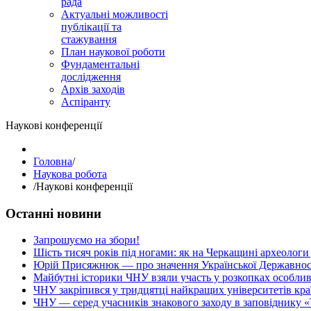
рада
Актуальні можливості
публікації та
стажування
План наукової роботи
Фундаментальні
дослідження
Архів заходів
Аспіранту
Наукові конференції
Головна
/
Наукова робота
/
Наукові конференції
Останні новини
Запрошуємо на збори!
Шість тисяч років під ногами: як на Черкащині археологи
Юрій Присяжнюк — про значення Української Державнос
Майбутні історики ЧНУ взяли участь у розкопках особлив
ЧНУ закріпився у тридцятці найкращих університетів кра
ЧНУ — серед учасників знакового заходу в заповіднику «