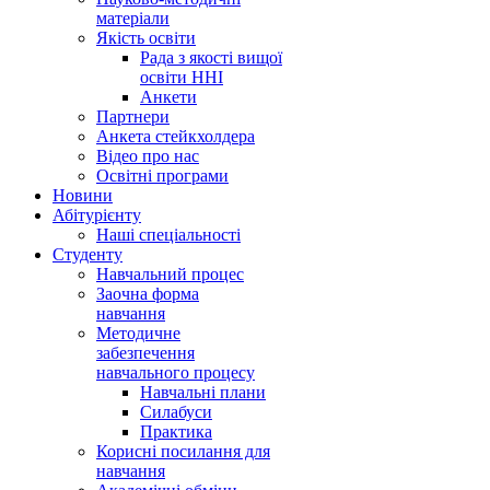
матеріали
Якість освіти
Рада з якості вищої
освіти ННІ
Анкети
Партнери
Анкета стейкхолдера
Відео про нас
Освітні програми
Hовини
Абітурієнту
Наші спеціальності
Студенту
Навчальний процес
Заочна форма
навчання
Методичне
забезпечення
навчального процесу
Навчальні плани
Силабуси
Практика
Корисні посилання для
навчання