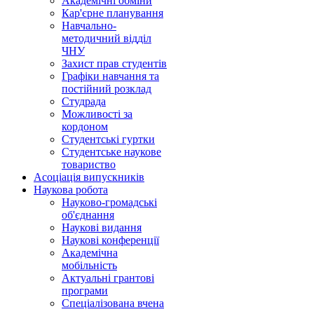
Академічні обміни
Кар'єрне планування
Навчально-
методичний відділ
ЧНУ
Захист прав студентів
Графіки навчання та
постійний розклад
Студрада
Можливості за
кордоном
Студентські гуртки
Студентське наукове
товариство
Асоціація випускників
Наукова робота
Науково-громадські
об'єднання
Наукові видання
Наукові конференції
Академічна
мобільність
Актуальні грантові
програми
Спеціалізована вчена