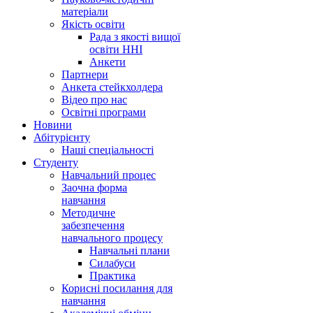
матеріали
Якість освіти
Рада з якості вищої
освіти ННІ
Анкети
Партнери
Анкета стейкхолдера
Відео про нас
Освітні програми
Hовини
Абітурієнту
Наші спеціальності
Студенту
Навчальний процес
Заочна форма
навчання
Методичне
забезпечення
навчального процесу
Навчальні плани
Силабуси
Практика
Корисні посилання для
навчання