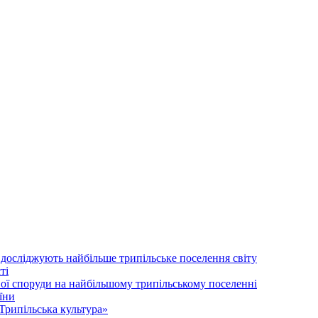
 досліджують найбільше трипільське поселення світу
ті
ої споруди на найбільшому трипільському поселенні
їни
Трипільська культура»