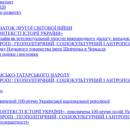
иктант
020
го розвитку
ЧАТОК ДРУГОЇ СВІТОВОЇ ВІЙНИ
 КОНТЕКСТІ ІСТОРІЇ УКРАЇНИ»
рафія як інтелектуальний простір міжнародного діалогу: випадо
ВРОПІ : ГЕОПОЛІТИЧНИЙ, СОЦІОКУЛЬТУРНИЙ І АНТРОП
едку Наукового товариства імені Шевченка в Черкасах
і оцінки і висновки
ИМСЬКО-ТАТАРСЬКОГО НАРОДУ
ВРОПІ : ГЕОПОЛІТИЧНИЙ, СОЦІОКУЛЬТУРНИЙ І АНТРОП
тю
свячений 100-річчю Української національної революції
НТЕКСТІ ІСТОРІЇ УКРАЇНИ», присвячена 100-річчю подій Украї
ВРОПІ : ГЕОПОЛІТИЧНИЙ, СОЦІОКУЛЬТУРНИЙ І АНТРОП
толерантності»