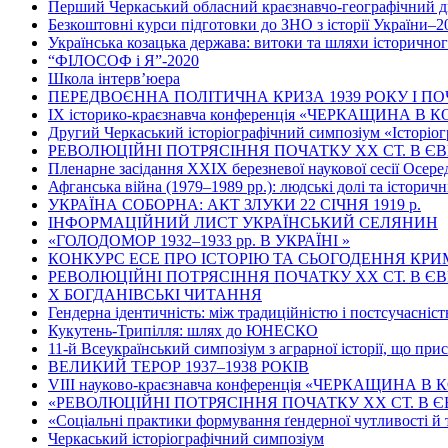
Перший Черкаський обласний краєзнавчо-географічний д
Безкоштовні курси підготовки до ЗНО з історії України–2
Українська козацька держава: витоки та шляхи історично
“ФІЛОСОФ і Я”-2020
Школа інтерв’юера
ПЕРЕДВОЄННА ПОЛІТИЧНА КРИЗА 1939 РОКУ І ПО
ІХ історико-краєзнавча конференція «ЧЕРКАЩИНА В
Другий Черкаський історіографічний симпозіум «Історіог
РЕВОЛЮЦІЙНІ ПОТРЯСІННЯ ПОЧАТКУ ХХ СТ. В Є
Пленарне засідання ХХІХ березневої наукової сесії Осер
Афганська війна (1979–1989 рр.): людські долі та історичн
УКРАЇНА СОБОРНА: АКТ ЗЛУКИ 22 СІЧНЯ 1919 р.
ІНФОРМАЦІЙНИЙ ЛИСТ УКРАЇНСЬКИЙ СЕЛЯНИН
«ГОЛОДОМОР 1932–1933 рр. В УКРАЇНІ »
КОНКУРС ЕСЕ ПРО ІСТОРІЮ ТА СЬОГОДЕННЯ КР
РЕВОЛЮЦІЙНІ ПОТРЯСІННЯ ПОЧАТКУ ХХ СТ. В Є
Х БОГДАНІВСЬКІ ЧИТАННЯ
Гендерна ідентичність: між традиційністю і постсучасніс
Кукутень-Трипілля: шлях до ЮНЕСКО
11-й Всеукраїнський симпозіум з аграрної історії, що при
ВЕЛИКИЙ ТЕРОР 1937–1938 РОКІВ
VІІІ науково-краєзнавча конференція «ЧЕРКАЩИНА В КО
«РЕВОЛЮЦІЙНІ ПОТРЯСІННЯ ПОЧАТКУ ХХ СТ. В Є
«Соціальні практики формування ґендерної чутливості й 
Черкаський історіографічний симпозіум