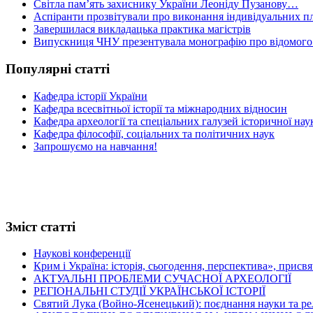
Світла пам’ять захиснику України Леоніду Пузанову…
Аспіранти прозвітували про виконання індивідуальних пл
Завершилася викладацька практика магістрів
Випускниця ЧНУ презентувала монографію про відомого 
Популярні статті
Кафедра історії України
Кафедра всесвітньої історії та міжнародних відносин
Кафедра археології та спеціальних галузей історичної нау
Кафедра філософії, соціальних та політичних наук
Запрошуємо на навчання!
Зміст статті
Наукові конференції
Крим і Україна: історія, сьогодення, перспектива», присв
АКТУАЛЬНІ ПРОБЛЕМИ СУЧАСНОЇ АРХЕОЛОГІЇ
РЕГІОНАЛЬНІ СТУДІЇ УКРАЇНСЬКОЇ ІСТОРІЇ
Святий Лука (Войно-Ясенецький): поєднання науки та релігі