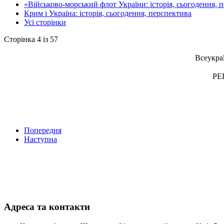
«Військово-морський флот України: історія, сьогодення, 
Крим і Україна: історія, сьогодення, перспектива
Усі сторінки
Сторінка 4 із 57
Всеукра
РЕ
Попередня
Наступна
Адреса та контакти