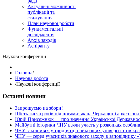
рада
Актуальні можливості
публікації та
стажування
План наукової роботи
Фундаментальні
дослідження
Архів заходів
Аспіранту
Наукові конференції
Головна
/
Наукова робота
/
Наукові конференції
Останні новини
Запрошуємо на збори!
Шість тисяч років під ногами: як на Черкащині археологи
Юрій Присяжнюк — про значення Української Державнос
Майбутні історики ЧНУ взяли участь у розкопках особлив
ЧНУ закріпився у тридцятці найкращих університетів кра
ЧНУ — серед учасників знакового заходу в заповіднику «