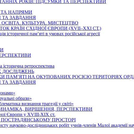
ТАННІХ РОКІВ: ПІДСУМКИ ТА ПЕРСПЕКТИВИ
Ї ТА НАПРЯМИ
И ТА ЗАВДАННЯ
ОСВІТА. КУЛЬТУРА. МИСТЕЦТВО
К КРАЇН СХІДНОЇ ЄВРОПИ (ХVІІ–ХХІ СТ.)
ція історичної пам’яті в умовах російської агресії
НИ
 ПЕРСПЕКТИВИ
та історична ретроспектива
Х ДОСЛІДЖЕНЬ
И ПАМ’ЯТІ НА ОКУПОВАНИХ РОСІЄЮ ТЕРИТОРІЯХ ОРД
И ТА ЗАВДАННЯ
донами»
зуальні образи»
ематика визнання трагедії у світі»
ИНАМІКА, ВИРІШЕННЯ, ПЕРСПЕКТИВИ
ної Європи у ХVІІІ-ХІХ ст.
 ПОСТРАДЯНСЬКОМУ ПРОСТОРІ
исту науково-дослідницьких робіт учнів-членів Малої академії на