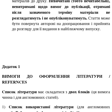
Невичитані (тобто нечитабельні),
матеріалів до друку.
невитримані щодо вимог до публікації, отримані
після зазначеного терміну матеріали не
розглядатимуть і не опубліковуватимуть.
Стаття може
бути повернута авторові на доопрацювання і прийнята
до розгляду для її видання в найближчому випуску.
Додаток 1
ВИМОГИ ДО ОФОРМЛЕННЯ ЛІТЕРАТУРИ /
REFERNCES
Cписок літератури
двох блоків
має складатися з
(ця вимога
чинна і для англомовних статей).
Cписок використаної літератури
1)
(для англомовних