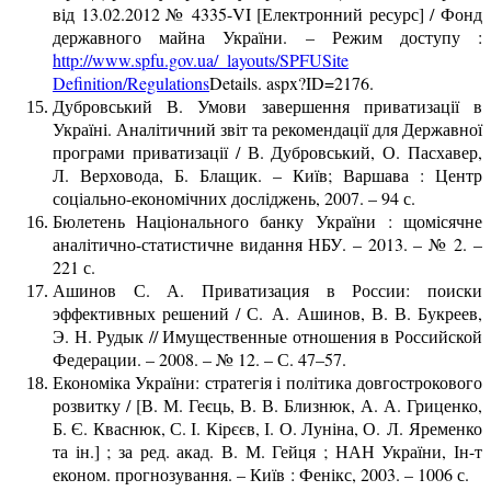
від 13.02.2012 № 4335-VI [Електронний ресурс] / Фонд
державного майна України. – Режим доступу :
http://www.spfu.gov.ua/_layouts/SPFUSite
Definition/Regulations
Details. aspx?ID=2176.
Дубровський В. Умови завершення приватизації в
Україні. Аналітичний звіт та рекомендації для Державної
програми приватизації / В. Дубровський, О. Пасхавер,
Л. Верховода, Б. Блащик. – Київ; Варшава : Центр
соціально-економічних досліджень, 2007. – 94 с.
Бюлетень Національного банку України : щомісячне
аналітично-статистичне видання НБУ. – 2013. – № 2. –
221 с.
Ашинов С. А. Приватизация в России: поиски
эффективных решений / С. А. Ашинов, В. В. Букреев,
Э. Н. Рудык // Имущественные отношения в Российской
Федерации. – 2008. – № 12. – С. 47–57.
Економіка України: стратегія і політика довгострокового
розвитку / [В. М. Геєць, В. В. Близнюк, А. А. Гриценко,
Б. Є. Кваснюк, С. І. Кірєєв, І. О. Луніна, О. Л. Яременко
та ін.] ; за ред. акад. В. М. Гейця ; НАН України, Ін-т
економ. прогнозування. – Київ : Фенікс, 2003. – 1006 с.