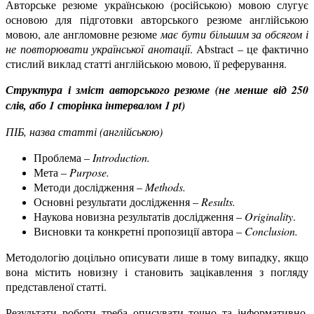
Авторське резюме українською (російською) мовою слугує
основою для підготовки авторського резюме англійською
мовою, але англомовне резюме
має бути більшим за обсягом і
не повторювати української анотації
. Abstract – це фактично
стислий виклад статті англійською мовою, її реферування.
Структура і зміст авторського резюме (не менше від 250
слів, або 1 сторінка інтервалом 1 pt)
ПІБ, назва статті (англійською)
Проблема –
Introduction.
Мета –
Purpose.
Методи дослідження –
Methods.
Основні результати дослідження –
Results.
Наукова новизна результатів дослідження –
Originality
.
Висновки та конкретні пропозиції автора –
Conclusion.
Методологію доцільно описувати лише в тому випадку, якщо
вона містить новизну і становить зацікавлення з погляду
представленої статті.
Результати роботи треба описувати точно та інформативно.