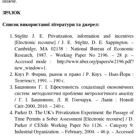
нижче.
ЗРАЗОК
Список використаної літератури та джерел:
Stiglitz J. E. Privatization, information and incentives
[Electronic recourse] / J. E. Stiglitz, D. E. Sappington. –
Cambridge, MA 02138 : National Bureau of Economic
Research, 1987. – Working Paper No 2196. – 28 p. –
Accessed mode : http://www.nber.org/papers/w2196.pdf?
new_window=1.
Коуз Р. Фирма, рынок и право / Р. Коуз. – Нью-Йорк :
Телетекст, 1991. – 190 с.
Башнянин Г. І. Ефективність соціалізації економічних
систем: методологічні проблеми метрологічного аналізу
/ Г. І. Башнянин, Л. Я. Гончарук. – Львів : Новий
Світ-2000, 2010. – 240 с.
Parker D. The UK’s Privatization Experiment: the Passage of
Time Permits a Sober Assessment [Electronic recourse] / D.
Parker // CESifo Working Paper No 1126. – Category 9:
Industrial Organization. – February, 2004. – 46 р. – Accessed