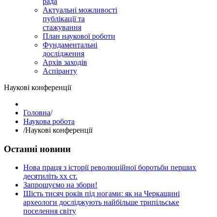
рада
Актуальні можливості
публікації та
стажування
План наукової роботи
Фундаментальні
дослідження
Архів заходів
Аспіранту
Наукові конференції
Головна
/
Наукова робота
/
Наукові конференції
Останні новини
Нова праця з історії революційної боротьби перших
десятиліть хх ст.
Запрошуємо на збори!
Шість тисяч років під ногами: як на Черкащині
археологи досліджують найбільше трипільське
поселення світу