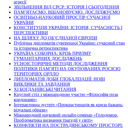
агресії
ЗВІЛЬНЕННЯ ВІД СРСР: ІСТОРІЯ І СЬОГОДЕННЯ
ПАМ’ЯТАЄМО. ВШАНОВУЄМО. ДОСЛІДЖУЄМО
ОСВІТНЬО-НАУКОВИЙ ПРОСТІР СУЧАСНОЇ
УКРАЇНИ
КОНСТИТУЦІЯ УКРАЇНИ: ІСТОРІЯ, СУЧАСНІСТЬ І
ПЕРСПЕКТИВИ
НА ШЛЯХУ ДО ОБ’ЄДНАНОЇ ЄВРОПИ
Публічна дипломатія суверенної України: сучасний стан
та історична ретроспектива
УКРАЇНА СОБОРНА: КРІЗЬ ПРИЗМУ
ГУМАНІТАРНИХ ДОСЛІДЖЕНЬ
УСНОІСТОРИЧНІ МЕТОДИ ДОСЛІДЖЕННЯ
ПОЛІТИКИ ПАМ’ЯТІ НА ОКУПОВАНИХ РОСІЄЮ
ТЕРИТОРІЯХ ОРДЛО
ДИПЛОМАТІЯ ДОБИ ГЛОБАЛІЗАЦІЇ: НОВІ
ВИКЛИКИ ТА ЗАВДАННЯ
ХІ БОГДАНІВСЬКІ ЧИТАННЯ
Круглий стіл з міжнародною участю «Філософія поза
кордонами»
Інтерактивна зустріч «Прокрастинація як криза бажань:
візуальні образи»
Міжнародний науковий онлайн-семінар «Голодомор.
Проблематика визнання трагедії у світі»
КОНФЛІКТИ НА ПОСТРАДЯНСЬКОМУ ПРОСТОРІ: