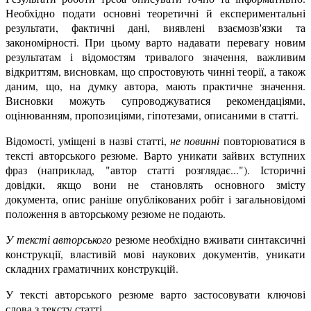
Необхідно подати основні теоретичні й експериментальні
результати, фактичні дані, виявлені взаємозв'язки та
закономірності. При цьому варто надавати перевагу новим
результатам і відомостям тривалого значення, важливим
відкриттям, висновкам, що спростовують чинні теорії, а також
даним, що, на думку автора, мають практичне значення.
Висновки можуть супроводжуватися рекомендаціями,
оцінюванням, пропозиціями, гіпотезами, описаними в статті.
Відомості, уміщені в назві статті,
не повинні
повторюватися в
тексті авторського резюме. Варто уникати зайвих вступних
фраз (наприклад, "автор статті розглядає..."). Історичні
довідки, якщо вони не становлять основного змісту
документа, опис раніше опублікованих робіт і загальновідомі
положення в авторському резюме не подають.
У тексті авторського
резюме необхідно вживати синтаксичні
конструкції, властивій мові наукових документів, уникати
складних граматичних конструкцій.
У тексті авторського резюме варто застосовувати ключові
слова з тексту статті.