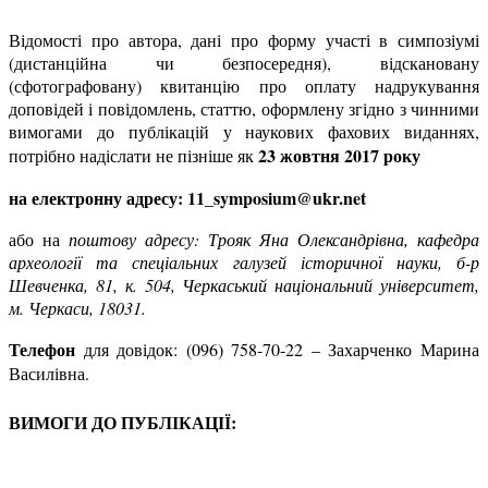
Відомості про автора, дані про форму участі в симпозіумі
(дистанційна чи безпосередня), відскановану
(сфотографовану) квитанцію про оплату надрукування
доповідей і повідомлень, статтю, оформлену згідно з чинними
вимогами до публікацій у наукових фахових виданнях,
23 жовтня 2017 року
потрібно надіслати не пізніше як
на електронну адресу: 11_
symposium
@
ukr
.
net
або на
поштову адресу
:
Трояк Яна Олександрівна,
кафедра
археології та спеціальних галузей історичної науки,
б-р
Шевченка, 81, к. 504,
Черкаський національний університет,
м. Черкаси, 18031.
Телефон
для довідок: (096) 758-70-22 – Захарченко Марина
Василівна.
ВИМОГИ ДО ПУБЛІКАЦІЇ: