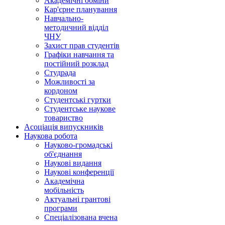
Академічні обміни
Кар'єрне планування
Навчально-
методичний відділ
ЧНУ
Захист прав студентів
Графіки навчання та
постійний розклад
Студрада
Можливості за
кордоном
Студентські гуртки
Студентське наукове
товариство
Асоціація випускників
Наукова робота
Науково-громадські
об'єднання
Наукові видання
Наукові конференції
Академічна
мобільність
Актуальні грантові
програми
Спеціалізована вчена