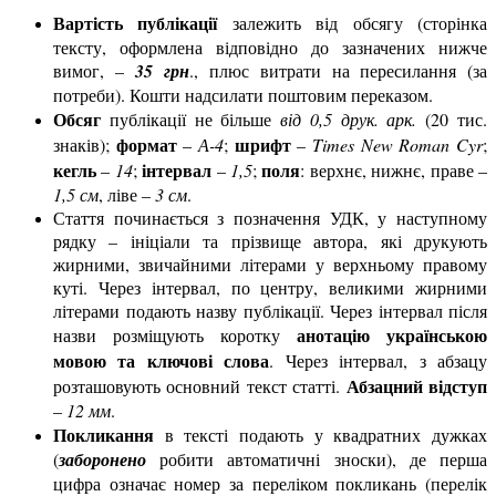
Вартість публікації
залежить від обсягу (сторінка
тексту, оформлена відповідно до зазначених нижче
вимог, –
35 грн
., плюс витрати на пересилання (за
потреби). Кошти надсилати поштовим переказом.
Обсяг
публікації не більше
від 0,5 друк. арк.
(20 тис.
формат
шрифт
знаків);
–
А-4
;
–
Times New Roman Cyr
;
кегль
інтервал
поля
–
14
;
–
1,5
;
: верхнє, нижнє, праве –
1,5 см
, ліве –
3 см
.
Стаття починається з позначення УДК, у наступному
рядку – ініціали та прізвище автора, які друкують
жирними, звичайними літерами у верхньому правому
куті. Через інтервал, по центру, великими жирними
літерами подають назву публікації. Через інтервал після
анотацію українською
назви розміщують коротку
мовою та ключові слова
. Через інтервал, з абзацу
Абзацний відступ
розташовують основний текст статті.
–
12 мм
.
Покликання
в тексті подають у квадратних дужках
(
заборонено
робити автоматичні зноски), де перша
цифра означає номер за переліком покликань (перелік