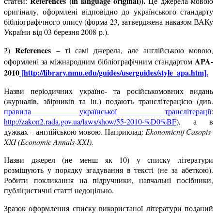
References (in language
original)).
статей:
Це джерела мовою
оригіналу, оформлені відповідно до українського стандарту
бібліографічного опису (форма 23, затверджена наказом ВАКу
України від 03 березня 2008 р.).
References
2)
– ті самі джерела, але англійською мовою,
APA-
оформлені за міжнародним бібліографічним стандартом
2010
[http://library.nmu.edu/guides/userguides/style_apa.htm].
Назви періодичних україно- та російськомовних видань
(журналів, збірників та ін.) подають транслітерацією (див.
правила української транслітерації
:
http://zakon2.rada.gov.ua/laws/show/55-2010-%D0%BF
), а в
дужках – англійською мовою. Наприклад:
Ekonomicnij Casopis-
XXI (Economic Annals-XXI).
Назви джерел (не менш як 10) у списку літератури
розміщують у порядку згадування в тексті (не за абеткою).
Робити покликання на підручники, навчальні посібники,
публіцистичні статті недоцільно.
Зразок оформлення списку використаної літератури поданий