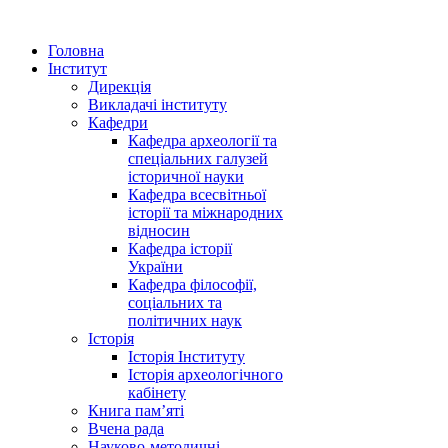
Головна
Інститут
Дирекція
Викладачі інституту
Кафедри
Кафедра археології та
спеціальних галузей
історичної науки
Кафедра всесвітньої
історії та міжнародних
відносин
Кафедра історії
України
Кафедра філософії,
соціальних та
політичних наук
Історія
Історія Інституту
Історія археологічного
кабінету
Книга памʼяті
Вчена рада
Науково-методичні