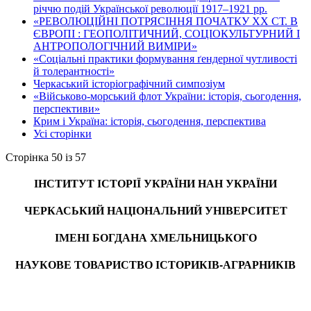
річчю подій Української революції 1917–1921 рр.
«РЕВОЛЮЦІЙНІ ПОТРЯСІННЯ ПОЧАТКУ ХХ СТ. В
ЄВРОПІ : ГЕОПОЛІТИЧНИЙ, СОЦІОКУЛЬТУРНИЙ І
АНТРОПОЛОГІЧНИЙ ВИМІРИ»
«Соціальні практики формування ґендерної чутливості
й толерантності»
Черкаський історіографічний симпозіум
«Військово-морський флот України: історія, сьогодення,
перспективи»
Крим і Україна: історія, сьогодення, перспектива
Усі сторінки
Сторінка 50 із 57
ІНСТИТУТ ІСТОРІЇ УКРАЇНИ НАН УКРАЇНИ
ЧЕРКАСЬКИЙ НАЦІОНАЛЬНИЙ УНІВЕРСИТЕТ
ІМЕНІ БОГДАНА ХМЕЛЬНИЦЬКОГО
НАУКОВЕ ТОВАРИСТВО ІСТОРИКІВ-АГРАРНИКІВ