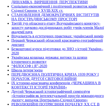
ДИНАМІКА, ВИРІШЕННЯ, ПЕРСПЕКТИВИ
Соціально-економічний і політичний розвиток країн
Східної Європи у ХVІІІ-ХІХ ст.
СТАНОВЛЕННЯ ДЕМОКРАТИЧНИХ ІНСТИТУТІВ
НА ПОСТРАДЯНСЬКОМУ ПРОСТОРІ
Третій тур обласного етапу Всеукраїнського конкурсу-
захисту науково-дослідницьких робіт учнів-членів Малої
академії наук
Візуальність в естетичних практиках: український вимір
Перший Черкаський обласний краєзнавчо-географічний
диктант
Безкоштовні курси підготовки до ЗНО з історії України–
2020
Українська козацька держава: витоки та шляхи
історичного розвитку
“ФІЛОСОФ і Я”-2020
Школа інтерв’юера
ПЕРЕДВОЄННА ПОЛІТИЧНА КРИЗА 1939 РОКУ І
ПОЧАТОК ДРУГОЇ СВІТОВОЇ ВІЙНИ
ІХ історико-краєзнавча конференція «ЧЕРКАЩИНА В
КОНТЕКСТІ ІСТОРІЇ УКРАЇНИ»
Другий Черкаський історіографічний симпозіум
«Історіографія як інтелектуальний простір міжнародного
діалогу: випадок Центрально-Східної Європи»
РЕВОЛЮЦІЙНІ ПОТРЯСІННЯ ПОЧАТКУ ХХ СТ. В