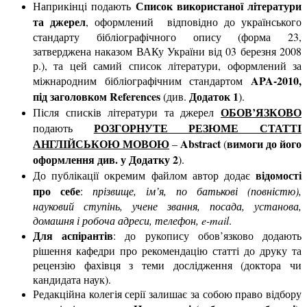
Список використаної літератури
Наприкінці подають
та джерел
, оформлений відповідно до українського
стандарту бібліографічного опису (форма 23,
затверджена наказом ВАКу України від 03 березня 2008
р.), та цей самий список літератури, оформлений за
APA-2010,
міжнародним бібліографічним стандартом
під заголовком References
Додаток 1
(див.
).
ОБОВ’ЯЗКОВО
Після списків літератури та джерел
РОЗГОРНУТЕ РЕЗЮМЕ СТАТТІ
подають
АНГЛІЙСЬКОЮ МОВОЮ
Abstract
вимоги до його
–
(
оформлення див. у Додатку 2
).
відомості
До публікації окремим файлом автор додає
про себе
:
прізвище, ім’я, по батькові (повністю),
науковий ступінь, учене звання, посада, установа,
домашня і робоча адреси, телефон, e-mail
.
Для аспірантів
: до рукопису обов’язково додають
рішення кафедри про рекомендацію статті до друку та
рецензію фахівця з теми дослідження (доктора чи
кандидата наук).
Редакційна колегія серії залишає за собою право відбору