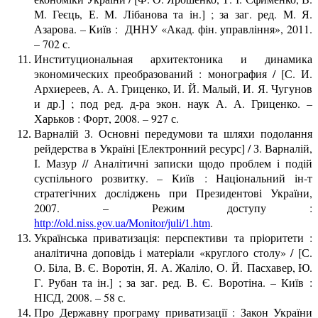
М. Геєць, Е. М. Лібанова та ін.] ; за заг. ред. М. Я.
Азарова. – Київ : ДННУ «Акад. фін. управління», 2011.
– 702 с.
Институциональная архитектоника и динамика
экономических преобразований : монография / [С. И.
Архиереев, А. А. Гриценко, И. Й. Малый, И. Я. Чугунов
и др.] ; под ред. д-ра экон. наук А. А. Гриценко. –
Харьков : Форт, 2008. – 927 с.
Варналій З. Основні передумови та шляхи подолання
рейдерства в Україні [Електронний ресурс] / З. Варналій,
І. Мазур // Аналітичні записки щодо проблем і подій
суспільного розвитку. – Київ : Національний ін-т
стратегічних досліджень при Президентові України,
2007. – Режим доступу :
http://old.niss.gov.ua/Monitor/juli/1.htm
.
Українська приватизація: перспективи та пріоритети :
аналітична доповідь і матеріали «круглого столу» / [С.
О. Біла, В. Є. Воротін, Я. А. Жаліло, О. Й. Пасхавер, Ю.
Г. Рубан та ін.] ; за заг. ред. В. Є. Воротіна. – Київ :
НІСД, 2008. – 58 с.
Про Державну програму приватизації : Закон України