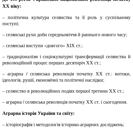
ХХ віку:
– політична культура селянства та її роль у суспільному
поступі;
– селянські рухи доби середньовіччя й раннього нового часу;
– селянські виступи «довгого» ХІХ ст.;
– традиціоналізм і соціокультурні трансформації селянства й
революційний процес перших десятиріч ХХ ст.;
– аграрна / селянська революція початку ХХ ст.: витоки,
ідеологія, рушії, економічні та політичні наслідки;
– селянство в революційних подіях першої третини ХХ ст.;
– аграрна / селянська революція початку ХХ ст. і сьогодення.
Аграрна історія України та світу:
– історіографія і методологія історико-аграрних досліджень;