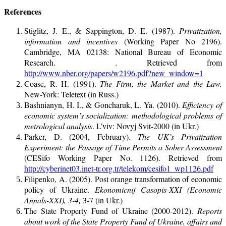
References
Stiglitz, J. E., & Sappington, D. E. (1987).
Privatization,
information and incentives
(Working Paper No 2196).
Cambridge, MA 02138: National Bureau of Economic
Research.
.
Retrieved from
http://www.nber.org/papers/w2196.pdf?new_window=1
Coase, R. H. (1991).
The Firm, the Market and the Law.
New-York: Teletext (in Russ.)
Bashnianyn, H. I., & Goncharuk, L. Ya. (2010).
Efficiency of
economic system’s socialization: methodological problems of
metrological analysis
. L’viv: Novyj Svit-2000 (in Ukr.)
Parker, D. (2004, February).
The UK’s Privatization
Experiment: the Passage of Time Permits a Sober Assessment
(CESifo Working Paper No. 1126). Retrieved from
http://cyberinet03.inet-tr.org.tr/telekom/cesifo1_wp1126.pdf
Filipenko, A. (2005). Post orange transformation of economic
policy of Ukraine.
Ekonomicnij Casopis-XXI (Economic
Annals-XXI), 3-4,
3-7 (in Ukr.)
The State Property Fund of Ukraine (2000-2012).
Reports
about work of the State Property Fund of Ukraine, affairs and