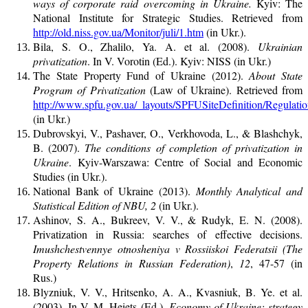
ways of corporate raid overcoming in Ukraine.
Kyiv: The
National Institute for Strategic Studies. Retrieved from
http://old.niss.gov.ua/Monitor/juli/1.htm
(in Ukr.).
Bila, S. O., Zhalilo, Ya. A. et al. (2008).
Ukrainian
privatization
. In V. Vorotin (Ed.). Kyiv: NISS (in Ukr.)
The State Property Fund of Ukraine (2012).
About State
Program of Privatization
(Law of Ukraine). Retrieved from
http://www.spfu.gov.ua/_layouts/SPFUSiteDefinition/Regulation
(in Ukr.)
Dubrovskyi, V., Pashaver, O., Verkhovoda, L., & Blashchyk,
B. (2007).
The conditions of completion of privatization in
Ukraine
. Kyiv-Warszawa: Centre of Social and Economic
Studies (in Ukr.).
National Bank of Ukraine (2013).
Monthly Analytical and
Statistical Edition of NBU, 2
(in Ukr.).
Ashinov, S. A., Bukreev, V. V., & Rudyk, E. N. (2008).
Privatization in Russia: searches of effective decisions.
Imushchestvennye otnosheniya v Rossiiskoi Federatsii (The
Property Relations in Russian Federation)
,
12
, 47-57 (in
Rus.)
Blyzniuk, V. V., Hritsenko, A. A., Kvasniuk, B. Ye. et al.
(2003). In V. M. Heiets (Ed.).
Economy of Ukraine: strategy