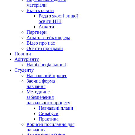
матеріали
Якість освіти
Рада з якості вищої
освіти ННІ
Анкети
Партнери
Анкета стейкхолдера
Відео про нас
Освітні програми
Hовини
Абітурієнту
Наші спеціальності
Студенту
Навчальний процес
Заочна форма
навчання
Методичне
забезпечення
навчального процесу
Навчальні плани
Силабуси
Практика
Корисні посилання для
навчання