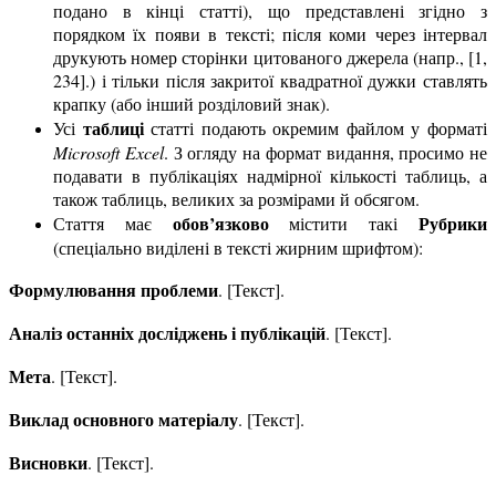
подано в кінці статті), що представлені згідно з
порядком їх появи в тексті; після коми через інтервал
друкують номер сторінки цитованого джерела (напр., [1,
234].) і тільки після закритої квадратної дужки ставлять
крапку (або інший розділовий знак).
таблиці
Усі
статті подають окремим файлом у форматі
Microsoft Excel
. З огляду на формат видання, просимо не
подавати в публікаціях надмірної кількості таблиць, а
також таблиць, великих за розмірами й обсягом.
обов’язково
Рубрики
Стаття має
містити такі
(спеціально виділені в тексті жирним шрифтом):
Формулювання проблеми
. [Текст].
Аналіз останніх досліджень і публікацій
. [Текст].
Мета
. [Текст].
Виклад основного матеріалу
. [Текст].
Висновки
. [Текст].