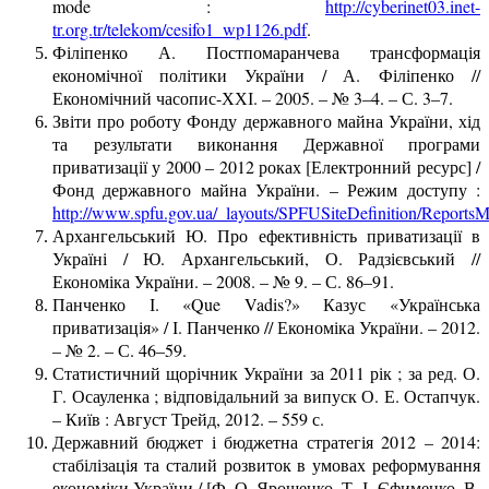
mode :
http://cyberinet03.inet-
tr.org.tr/telekom/cesifo1_wp1126.pdf
.
Філіпенко А. Постпомаранчева трансформація
економічної політики України / А. Філіпенко //
Економічний часопис-ХХІ. – 2005. – № 3–4. – С. 3–7.
Звіти про роботу Фонду державного майна України, хід
та результати виконання Державної програми
приватизації у 2000 – 2012 роках [Електронний ресурс] /
Фонд державного майна України. – Режим доступу :
http://www.spfu.gov.ua/_layouts/SPFUSiteDefinition/Reports
Архангельський Ю. Про ефективність приватизації в
Україні / Ю. Архангельський, О. Радзієвський //
Економіка України. – 2008. – № 9. – С. 86–91.
Панченко І. «Que Vadis?» Казус «Українська
приватизація» / І. Панченко // Економіка України. – 2012.
– № 2. – С. 46–59.
Статистичний щорічник України за 2011 рік ; за ред. О.
Г. Осауленка ; відповідальний за випуск О. Е. Остапчук.
– Київ : Август Трейд, 2012. – 559 с.
Державний бюджет і бюджетна стратегія 2012 – 2014:
стабілізація та сталий розвиток в умовах реформування
економіки України / [Ф. О. Ярошенко, Т. І. Єфименко, В.