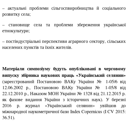
– актуальні проблеми сільгоспвиробництва й соціального
розвитку села;
– становище села та проблеми збереження української
етнокультури;
– постіндустріальні перспективи аграрного сектору, сільських
населених пунктів та їхніх жителів.
Матеріали симпозіуму будуть опубліковані в черговому
випуску збірника наукових праць
«Український селянин»
(зареєстрований Постановою ВАКу України № 1-05/6 від
12.06.2002 р., Постановою ВАКу України № 1-05/8 від
22.12.2010 р., Наказом МОН України № 1328 від 21.12.2015 р.
як фахове видання України з історичних наук). У березні
2016 р. журнал «Український селянин» увійшов до
міжнародної наукометричної бази Index Copernicus (I CV 2015:
36.51).