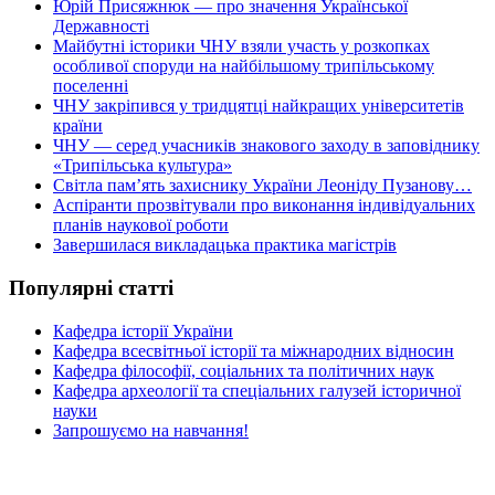
Юрій Присяжнюк — про значення Української
Державності
Майбутні історики ЧНУ взяли участь у розкопках
особливої споруди на найбільшому трипільському
поселенні
ЧНУ закріпився у тридцятці найкращих університетів
країни
ЧНУ — серед учасників знакового заходу в заповіднику
«Трипільська культура»
Світла пам’ять захиснику України Леоніду Пузанову…
Аспіранти прозвітували про виконання індивідуальних
планів наукової роботи
Завершилася викладацька практика магістрів
Популярні статті
Кафедра історії України
Кафедра всесвітньої історії та міжнародних відносин
Кафедра філософії, соціальних та політичних наук
Кафедра археології та спеціальних галузей історичної
науки
Запрошуємо на навчання!