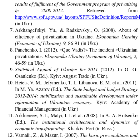
results of fulfilment of the Government program of privatizing
in 2000-2012
. Retrieved from
http://www.spfu.gov.ua/_layouts/SPFUSiteDefinition/Reports
(in Ukr.)
Arkhangel’skyi, Yu., & Radzievskyi, O. (2008). About of
efficiency of privatization in Ukraine.
Ekonomika Ukrainy
(Economic of Ukraine), 9,
86-91 (in Ukr.)
Panchenko, I. (2012). «Que Vadis?» The incident «Ukrainian
privatization».
Ekonomika Ukrainy (Economic of Ukraine), 2,
46-59 (in Ukr.)
Statistical Annual of Ukraine for 2011
(2012)
.
In O. G.
Osaulenko (Ed.). Kyiv: August Trade (in Ukr.).
Heiets, V. M., Jefymenko, T. I., Libanova, E. M. et al. (2011).
In M. Ya. Azarov (Ed.).
The State budget and budget Strategy
2012-2014: stabilization and sustainable development under
reformation of Ukrainian economy
. Kyiv: Academy of
Financial Management (in Ukr.)
Arkhiereev, S. I., Malyi, I. I. et al. (2008). In A. A. Hritsenko
(Ed.).
The institutional architectonic and dynamics of
economic transformation.
Kharkiv: Fort (in Russ.)
Varnalii, Z., & Mazur, I. (2007).
The basic pre-conditions and