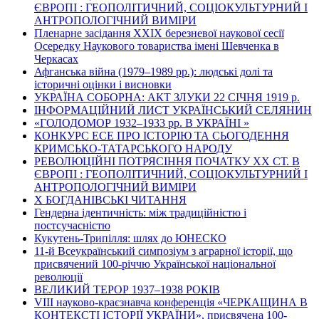
ЄВРОПІ : ГЕОПОЛІТИЧНИЙ, СОЦІОКУЛЬТУРНИЙ І
АНТРОПОЛОГІЧНИЙ ВИМІРИ
Пленарне засідання ХХІХ березневої наукової сесії
Осередку Наукового товариства імені Шевченка в
Черкасах
Афганська війна (1979–1989 рр.): людські долі та
історичні оцінки і висновки
УКРАЇНА СОБОРНА: АКТ ЗЛУКИ 22 СІЧНЯ 1919 р.
ІНФОРМАЦІЙНИЙ ЛИСТ УКРАЇНСЬКИЙ СЕЛЯНИН
«ГОЛОДОМОР 1932–1933 рр. В УКРАЇНІ »
КОНКУРС ЕСЕ ПРО ІСТОРІЮ ТА СЬОГОДЕННЯ
КРИМСЬКО-ТАТАРСЬКОГО НАРОДУ
РЕВОЛЮЦІЙНІ ПОТРЯСІННЯ ПОЧАТКУ ХХ СТ. В
ЄВРОПІ : ГЕОПОЛІТИЧНИЙ, СОЦІОКУЛЬТУРНИЙ І
АНТРОПОЛОГІЧНИЙ ВИМІРИ
Х БОГДАНІВСЬКІ ЧИТАННЯ
Гендерна ідентичність: між традиційністю і
постсучасністю
Кукутень-Трипілля: шлях до ЮНЕСКО
11-й Всеукраїнський симпозіум з аграрної історії, що
присвячений 100-річчю Української національної
революції
ВЕЛИКИЙ ТЕРОР 1937–1938 РОКІВ
VІІІ науково-краєзнавча конференція «ЧЕРКАЩИНА В
КОНТЕКСТІ ІСТОРІЇ УКРАЇНИ», присвячена 100-