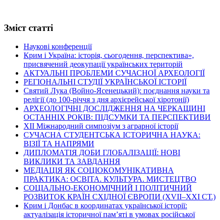
Зміст статті
Наукові конференції
Крим і Україна: історія, сьогодення, перспектива»,
присвячений деокупації українських територій
АКТУАЛЬНІ ПРОБЛЕМИ СУЧАСНОЇ АРХЕОЛОГІЇ
РЕГІОНАЛЬНІ СТУДІЇ УКРАЇНСЬКОЇ ІСТОРІЇ
Святий Лука (Войно-Ясенецький): поєднання науки та
релігії (до 100-річчя з дня архієрейської хіротонії)
АРХЕОЛОГІЧНІ ДОСЛІДЖЕННЯ НА ЧЕРКАЩИНІ
ОСТАННІХ РОКІВ: ПІДСУМКИ ТА ПЕРСПЕКТИВИ
ХІІ Міжнародний симпозіум з аграрної історії
СУЧАСНА СТУДЕНТСЬКА ІСТОРИЧНА НАУКА:
ВІЗІЇ ТА НАПРЯМИ
ДИПЛОМАТІЯ ДОБИ ГЛОБАЛІЗАЦІЇ: НОВІ
ВИКЛИКИ ТА ЗАВДАННЯ
МЕДІАЦІЯ ЯК СОЦІОКОМУНІКАТИВНА
ПРАКТИКА: ОСВІТА. КУЛЬТУРА. МИСТЕЦТВО
СОЦІАЛЬНО-ЕКОНОМІЧНИЙ І ПОЛІТИЧНИЙ
РОЗВИТОК КРАЇН СХІДНОЇ ЄВРОПИ (ХVІІ–ХХІ СТ.)
Крим і Донбас в координатах української історії:
актуалізація історичної пам’яті в умовах російської