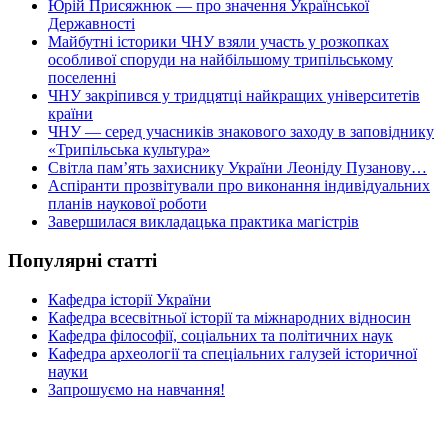
Юрій Присяжнюк — про значення Української
Державності
Майбутні історики ЧНУ взяли участь у розкопках
особливої споруди на найбільшому трипільському
поселенні
ЧНУ закріпився у тридцятці найкращих університетів
країни
ЧНУ — серед учасників знакового заходу в заповіднику
«Трипільська культура»
Світла пам’ять захиснику України Леоніду Пузанову…
Аспіранти прозвітували про виконання індивідуальних
планів наукової роботи
Завершилася викладацька практика магістрів
Популярні статті
Кафедра історії України
Кафедра всесвітньої історії та міжнародних відносин
Кафедра філософії, соціальних та політичних наук
Кафедра археології та спеціальних галузей історичної
науки
Запрошуємо на навчання!