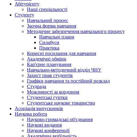
Абітурієнту
Наші спеціальності
Студенту
Навчальний процес
Заочна форма навчання
Методичне забезпечення навчального процесу
Навчальні плани
Силабуси
Практика
Корисні посилання для навчання
Академічні обміни
Кар'єрне планування
Навчально-методичний відділ ЧНУ
Захист прав студентів
Графіки навчання та постійний розклад
Студрада
Можливості за кордоном
Студентські гуртки
Студентське наукове товариство
Асоціація випускників
Наукова робота
Науково-громадські об'єднання
Наукові видання
Наукові конференції
Академічна мобільність