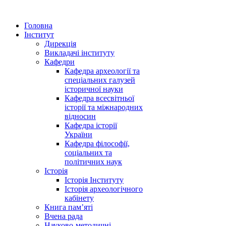
Головна
Інститут
Дирекція
Викладачі інституту
Кафедри
Кафедра археології та
спеціальних галузей
історичної науки
Кафедра всесвітньої
історії та міжнародних
відносин
Кафедра історії
України
Кафедра філософії,
соціальних та
політичних наук
Історія
Історія Інституту
Історія археологічного
кабінету
Книга памʼяті
Вчена рада
Науково-методичні