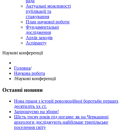
рада
Актуальні можливості
публікації та
стажування
План наукової роботи
Фундаментальні
дослідження
Архів заходів
Аспіранту
Наукові конференції
Головна
/
Наукова робота
/
Наукові конференції
Останні новини
Нова праця з історії революційної боротьби перших
десятиліть хх ст.
Запрошуємо на збори!
Шість тисяч років під ногами: як на Черкащині
археологи досліджують найбільше трипільське
поселення світу