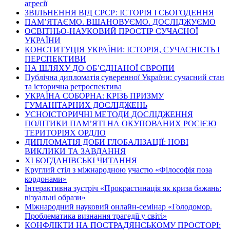
агресії
ЗВІЛЬНЕННЯ ВІД СРСР: ІСТОРІЯ І СЬОГОДЕННЯ
ПАМ’ЯТАЄМО. ВШАНОВУЄМО. ДОСЛІДЖУЄМО
ОСВІТНЬО-НАУКОВИЙ ПРОСТІР СУЧАСНОЇ
УКРАЇНИ
КОНСТИТУЦІЯ УКРАЇНИ: ІСТОРІЯ, СУЧАСНІСТЬ І
ПЕРСПЕКТИВИ
НА ШЛЯХУ ДО ОБ’ЄДНАНОЇ ЄВРОПИ
Публічна дипломатія суверенної України: сучасний стан
та історична ретроспектива
УКРАЇНА СОБОРНА: КРІЗЬ ПРИЗМУ
ГУМАНІТАРНИХ ДОСЛІДЖЕНЬ
УСНОІСТОРИЧНІ МЕТОДИ ДОСЛІДЖЕННЯ
ПОЛІТИКИ ПАМ’ЯТІ НА ОКУПОВАНИХ РОСІЄЮ
ТЕРИТОРІЯХ ОРДЛО
ДИПЛОМАТІЯ ДОБИ ГЛОБАЛІЗАЦІЇ: НОВІ
ВИКЛИКИ ТА ЗАВДАННЯ
ХІ БОГДАНІВСЬКІ ЧИТАННЯ
Круглий стіл з міжнародною участю «Філософія поза
кордонами»
Інтерактивна зустріч «Прокрастинація як криза бажань:
візуальні образи»
Міжнародний науковий онлайн-семінар «Голодомор.
Проблематика визнання трагедії у світі»
КОНФЛІКТИ НА ПОСТРАДЯНСЬКОМУ ПРОСТОРІ: