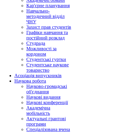
Академічні обміни
Кар'єрне планування
Навчально-
методичний відділ
ЧНУ
Захист прав студентів
Графіки навчання та
постійний розклад
Студрада
Можливості за
кордоном
Студентські гуртки
Студентське наукове
товариство
Асоціація випускників
Наукова робота
Науково-громадські
об'єднання
Наукові видання
Наукові конференції
Академічна
мобільність
Актуальні грантові
програми
Спеціалізована вчена