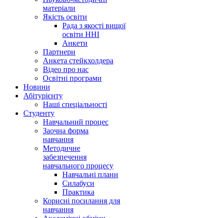
матеріали
Якість освіти
Рада з якості вищої
освіти ННІ
Анкети
Партнери
Анкета стейкхолдера
Відео про нас
Освітні програми
Hовини
Абітурієнту
Наші спеціальності
Студенту
Навчальний процес
Заочна форма
навчання
Методичне
забезпечення
навчального процесу
Навчальні плани
Силабуси
Практика
Корисні посилання для
навчання