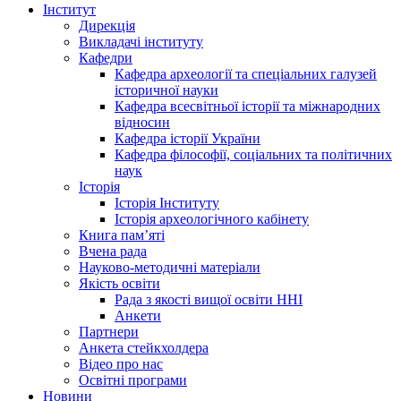
Інститут
Дирекція
Викладачі інституту
Кафедри
Кафедра археології та спеціальних галузей
історичної науки
Кафедра всесвітньої історії та міжнародних
відносин
Кафедра історії України
Кафедра філософії, соціальних та політичних
наук
Історія
Історія Інституту
Історія археологічного кабінету
Книга памʼяті
Вчена рада
Науково-методичні матеріали
Якість освіти
Рада з якості вищої освіти ННІ
Анкети
Партнери
Анкета стейкхолдера
Відео про нас
Освітні програми
Hовини