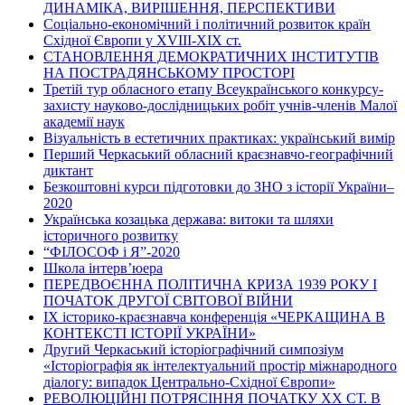
ДИНАМІКА, ВИРІШЕННЯ, ПЕРСПЕКТИВИ
Соціально-економічний і політичний розвиток країн
Східної Європи у ХVІІІ-ХІХ ст.
СТАНОВЛЕННЯ ДЕМОКРАТИЧНИХ ІНСТИТУТІВ
НА ПОСТРАДЯНСЬКОМУ ПРОСТОРІ
Третій тур обласного етапу Всеукраїнського конкурсу-
захисту науково-дослідницьких робіт учнів-членів Малої
академії наук
Візуальність в естетичних практиках: український вимір
Перший Черкаський обласний краєзнавчо-географічний
диктант
Безкоштовні курси підготовки до ЗНО з історії України–
2020
Українська козацька держава: витоки та шляхи
історичного розвитку
“ФІЛОСОФ і Я”-2020
Школа інтерв’юера
ПЕРЕДВОЄННА ПОЛІТИЧНА КРИЗА 1939 РОКУ І
ПОЧАТОК ДРУГОЇ СВІТОВОЇ ВІЙНИ
ІХ історико-краєзнавча конференція «ЧЕРКАЩИНА В
КОНТЕКСТІ ІСТОРІЇ УКРАЇНИ»
Другий Черкаський історіографічний симпозіум
«Історіографія як інтелектуальний простір міжнародного
діалогу: випадок Центрально-Східної Європи»
РЕВОЛЮЦІЙНІ ПОТРЯСІННЯ ПОЧАТКУ ХХ СТ. В