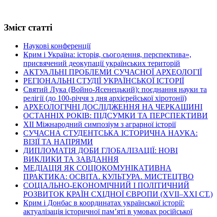
Зміст статті
Наукові конференції
Крим і Україна: історія, сьогодення, перспектива»,
присвячений деокупації українських територій
АКТУАЛЬНІ ПРОБЛЕМИ СУЧАСНОЇ АРХЕОЛОГІЇ
РЕГІОНАЛЬНІ СТУДІЇ УКРАЇНСЬКОЇ ІСТОРІЇ
Святий Лука (Войно-Ясенецький): поєднання науки та
релігії (до 100-річчя з дня архієрейської хіротонії)
АРХЕОЛОГІЧНІ ДОСЛІДЖЕННЯ НА ЧЕРКАЩИНІ
ОСТАННІХ РОКІВ: ПІДСУМКИ ТА ПЕРСПЕКТИВИ
ХІІ Міжнародний симпозіум з аграрної історії
СУЧАСНА СТУДЕНТСЬКА ІСТОРИЧНА НАУКА:
ВІЗІЇ ТА НАПРЯМИ
ДИПЛОМАТІЯ ДОБИ ГЛОБАЛІЗАЦІЇ: НОВІ
ВИКЛИКИ ТА ЗАВДАННЯ
МЕДІАЦІЯ ЯК СОЦІОКОМУНІКАТИВНА
ПРАКТИКА: ОСВІТА. КУЛЬТУРА. МИСТЕЦТВО
СОЦІАЛЬНО-ЕКОНОМІЧНИЙ І ПОЛІТИЧНИЙ
РОЗВИТОК КРАЇН СХІДНОЇ ЄВРОПИ (ХVІІ–ХХІ СТ.)
Крим і Донбас в координатах української історії:
актуалізація історичної пам’яті в умовах російської