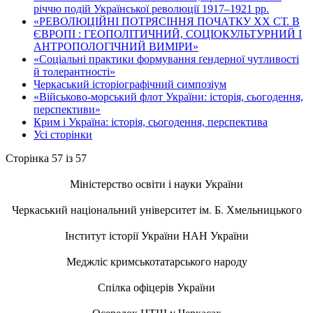
річчю подій Української революції 1917–1921 рр.
«РЕВОЛЮЦІЙНІ ПОТРЯСІННЯ ПОЧАТКУ ХХ СТ. В
ЄВРОПІ : ГЕОПОЛІТИЧНИЙ, СОЦІОКУЛЬТУРНИЙ І
АНТРОПОЛОГІЧНИЙ ВИМІРИ»
«Соціальні практики формування ґендерної чутливості
й толерантності»
Черкаський історіографічний симпозіум
«Військово-морський флот України: історія, сьогодення,
перспективи»
Крим і Україна: історія, сьогодення, перспектива
Усі сторінки
Сторінка 57 із 57
Міністерство освіти і науки України
Черкаський національний університет ім. Б. Хмельницького
Інститут історії України НАН України
Меджліс кримськотатарського народу
Спілка офіцерів України
Осередок НТШ у Черкасах