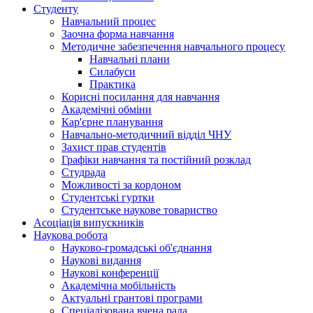
Студенту
Навчальний процес
Заочна форма навчання
Методичне забезпечення навчального процесу
Навчальні плани
Силабуси
Практика
Корисні посилання для навчання
Академічні обміни
Кар'єрне планування
Навчально-методичний відділ ЧНУ
Захист прав студентів
Графіки навчання та постійний розклад
Студрада
Можливості за кордоном
Студентські гуртки
Студентське наукове товариство
Асоціація випускників
Наукова робота
Науково-громадські об'єднання
Наукові видання
Наукові конференції
Академічна мобільність
Актуальні грантові програми
Спеціалізована вчена рада