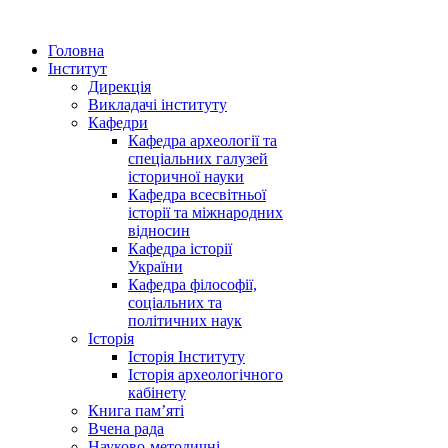
Головна
Інститут
Дирекція
Викладачі інституту
Кафедри
Кафедра археології та
спеціальних галузей
історичної науки
Кафедра всесвітньої
історії та міжнародних
відносин
Кафедра історії
України
Кафедра філософії,
соціальних та
політичних наук
Історія
Історія Інституту
Історія археологічного
кабінету
Книга памʼяті
Вчена рада
Науково-методичні