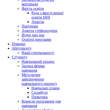
матеріали
Якість освіти
Рада з якості вищої
освіти ННІ
Анкети
Партнери
Анкета стейкхолдера
Відео про нас
Освітні програми
Hовини
Абітурієнту
Наші спеціальності
Студенту
Навчальний процес
Заочна форма
навчання
Методичне
забезпечення
навчального процесу
Навчальні плани
Силабуси
Практика
Корисні посилання для
навчання