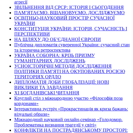
агресії
ЗВІЛЬНЕННЯ ВІД СРСР: ІСТОРІЯ І СЬОГОДЕННЯ
ПАМ’ЯТАЄМО. ВШАНОВУЄМО. ДОСЛІДЖУЄМО
ОСВІТНЬО-НАУКОВИЙ ПРОСТІР СУЧАСНОЇ
УКРАЇНИ
КОНСТИТУЦІЯ УКРАЇНИ: ІСТОРІЯ, СУЧАСНІСТЬ І
ПЕРСПЕКТИВИ
НА ШЛЯХУ ДО ОБ’ЄДНАНОЇ ЄВРОПИ
Публічна дипломатія суверенної України: сучасний стан
та історична ретроспектива
УКРАЇНА СОБОРНА: КРІЗЬ ПРИЗМУ
ГУМАНІТАРНИХ ДОСЛІДЖЕНЬ
УСНОІСТОРИЧНІ МЕТОДИ ДОСЛІДЖЕННЯ
ПОЛІТИКИ ПАМ’ЯТІ НА ОКУПОВАНИХ РОСІЄЮ
ТЕРИТОРІЯХ ОРДЛО
ДИПЛОМАТІЯ ДОБИ ГЛОБАЛІЗАЦІЇ: НОВІ
ВИКЛИКИ ТА ЗАВДАННЯ
ХІ БОГДАНІВСЬКІ ЧИТАННЯ
Круглий стіл з міжнародною участю «Філософія поза
кордонами»
Інтерактивна зустріч «Прокрастинація як криза бажань:
візуальні образи»
Міжнародний науковий онлайн-семінар «Голодомор.
Проблематика визнання трагедії у світі»
КОНФЛІКТИ НА ПОСТРАДЯНСЬКОМУ ПРОСТОРІ: