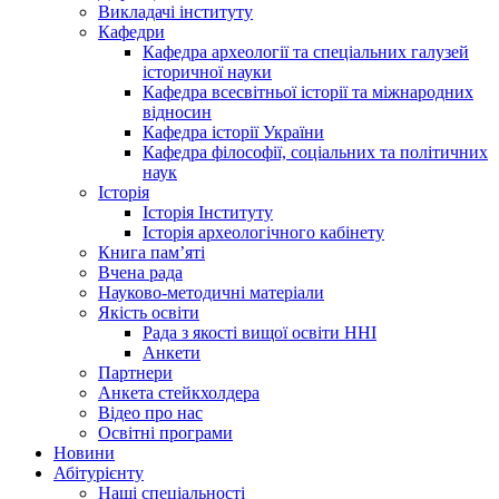
Викладачі інституту
Кафедри
Кафедра археології та спеціальних галузей
історичної науки
Кафедра всесвітньої історії та міжнародних
відносин
Кафедра історії України
Кафедра філософії, соціальних та політичних
наук
Історія
Історія Інституту
Історія археологічного кабінету
Книга памʼяті
Вчена рада
Науково-методичні матеріали
Якість освіти
Рада з якості вищої освіти ННІ
Анкети
Партнери
Анкета стейкхолдера
Відео про нас
Освітні програми
Hовини
Абітурієнту
Наші спеціальності