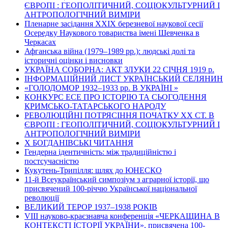
ЄВРОПІ : ГЕОПОЛІТИЧНИЙ, СОЦІОКУЛЬТУРНИЙ І
АНТРОПОЛОГІЧНИЙ ВИМІРИ
Пленарне засідання ХХІХ березневої наукової сесії
Осередку Наукового товариства імені Шевченка в
Черкасах
Афганська війна (1979–1989 рр.): людські долі та
історичні оцінки і висновки
УКРАЇНА СОБОРНА: АКТ ЗЛУКИ 22 СІЧНЯ 1919 р.
ІНФОРМАЦІЙНИЙ ЛИСТ УКРАЇНСЬКИЙ СЕЛЯНИН
«ГОЛОДОМОР 1932–1933 рр. В УКРАЇНІ »
КОНКУРС ЕСЕ ПРО ІСТОРІЮ ТА СЬОГОДЕННЯ
КРИМСЬКО-ТАТАРСЬКОГО НАРОДУ
РЕВОЛЮЦІЙНІ ПОТРЯСІННЯ ПОЧАТКУ ХХ СТ. В
ЄВРОПІ : ГЕОПОЛІТИЧНИЙ, СОЦІОКУЛЬТУРНИЙ І
АНТРОПОЛОГІЧНИЙ ВИМІРИ
Х БОГДАНІВСЬКІ ЧИТАННЯ
Гендерна ідентичність: між традиційністю і
постсучасністю
Кукутень-Трипілля: шлях до ЮНЕСКО
11-й Всеукраїнський симпозіум з аграрної історії, що
присвячений 100-річчю Української національної
революції
ВЕЛИКИЙ ТЕРОР 1937–1938 РОКІВ
VІІІ науково-краєзнавча конференція «ЧЕРКАЩИНА В
КОНТЕКСТІ ІСТОРІЇ УКРАЇНИ», присвячена 100-