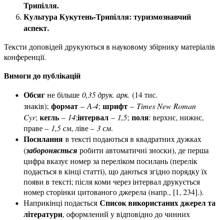
Трипілля.
Культура Кукутень-Трипілля: туризмознавчий
аспект.
Тексти доповідей друкуються в науковому збірнику матеріалів
конференції.
Вимоги до публікацій
Обсяг
не більше
0,35 друк. арк.
(14 тис.
формат
шрифт
знаків);
–
А-4
;
–
Times New Roman
кегль
інтервал
поля
Cyr
;
–
14
;
–
1,5
;
: верхнє, нижнє,
праве –
1,5 см
, ліве –
3 см
.
Посилання
в тексті подаються в квадратних дужках
(
забороняється
робити автоматичні зноски), де перша
цифра вказує номер за переліком посилань (перелік
подається в кінці статті), що даються згідно порядку їх
появи в тексті; після коми через інтервал друкується
номер сторінки цитованого джерела (напр., [1, 234].).
Список використаних джерел та
Наприкінці подається
літератури
, оформлений у відповідно до чинних