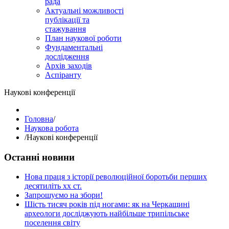
рада
Актуальні можливості
публікації та
стажування
План наукової роботи
Фундаментальні
дослідження
Архів заходів
Аспіранту
Наукові конференції
Головна
/
Наукова робота
/
Наукові конференції
Останні новини
Нова праця з історії революційної боротьби перших
десятиліть хх ст.
Запрошуємо на збори!
Шість тисяч років під ногами: як на Черкащині
археологи досліджують найбільше трипільське
поселення світу