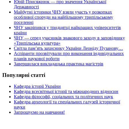
Юрій Присяжнюк — про значення Української
Державності
Майбутні історики ЧНУ взяли участь у розкопках
особливої споруди на найбільшому трипільському
поселенні
ЧНУ закріпився у тридцятці найкращих університетів
країни
ЧНУ — серед учасників знакового заходу в заповіднику
«Трипільська культура»
Світла пам’ять захиснику України Леоніду Пузанову…
Аспіранти прозвітували про виконання індивідуальних
планів наукової роботи
Завершилася викладацька практика магістрів
Популярні статті
Кафедра історії України
Кафедра всесвітньої історії та міжнародних відносин
Кафедра філософії, соціальних та політичних наук
Кафедра археології та спеціальних галузей історичної
науки
Запрошуємо на навчання!