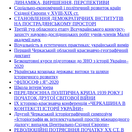
ДИНАМІКА, ВИРІШЕННЯ, ПЕРСПЕКТИВИ
Соціально-економічний і політичний розвиток країн
Східної Європи у ХVІІІ-ХІХ ст.
СТАНОВЛЕННЯ ДЕМОКРАТИЧНИХ ІНСТИТУТІВ
НА ПОСТРАДЯНСЬКОМУ ПРОСТОРІ
Третій тур обласного етапу Всеукраїнського конкурсу-
захисту науково-дослідницьких робіт учнів-членів Малої
академії наук
Візуальність в естетичних практиках: український вимір
Перший Черкаський обласний краєзнавчо-географічний
диктант
Безкоштовні курси підготовки до ЗНО з історії України–
2020
Українська козацька держава: витоки та шляхи
історичного розвитку
“ФІЛОСОФ і Я”-2020
Школа інтерв’юера
ПЕРЕДВОЄННА ПОЛІТИЧНА КРИЗА 1939 РОКУ І
ПОЧАТОК ДРУГОЇ СВІТОВОЇ ВІЙНИ
ІХ історико-краєзнавча конференція «ЧЕРКАЩИНА В
КОНТЕКСТІ ІСТОРІЇ УКРАЇНИ»
Другий Черкаський історіографічний симпозіум
«Історіографія як інтелектуальний простір міжнародного
діалогу: випадок Центрально-Східної Європи»
РЕВОЛЮЦІЙНІ ПОТРЯСІННЯ ПОЧАТКУ ХХ СТ. В