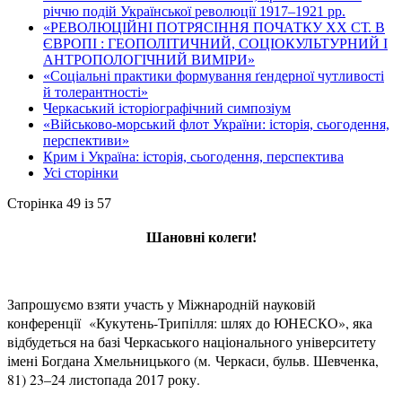
річчю подій Української революції 1917–1921 рр.
«РЕВОЛЮЦІЙНІ ПОТРЯСІННЯ ПОЧАТКУ ХХ СТ. В
ЄВРОПІ : ГЕОПОЛІТИЧНИЙ, СОЦІОКУЛЬТУРНИЙ І
АНТРОПОЛОГІЧНИЙ ВИМІРИ»
«Соціальні практики формування ґендерної чутливості
й толерантності»
Черкаський історіографічний симпозіум
«Військово-морський флот України: історія, сьогодення,
перспективи»
Крим і Україна: історія, сьогодення, перспектива
Усі сторінки
Сторінка 49 із 57
Шановні колеги!
Запрошуємо взяти участь у Міжнародній науковій
конференції «Кукутень-Трипілля: шлях до ЮНЕСКО», яка
відбудеться на базі Черкаського національного університету
імені Богдана Хмельницького (м. Черкаси, бульв. Шевченка,
81) 23–24 листопада 2017 року.