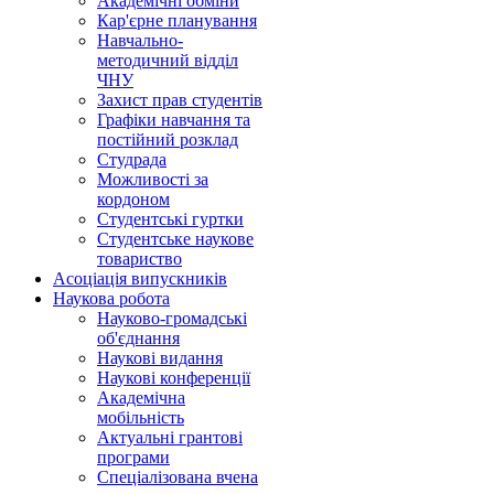
Академічні обміни
Кар'єрне планування
Навчально-
методичний відділ
ЧНУ
Захист прав студентів
Графіки навчання та
постійний розклад
Студрада
Можливості за
кордоном
Студентські гуртки
Студентське наукове
товариство
Асоціація випускників
Наукова робота
Науково-громадські
об'єднання
Наукові видання
Наукові конференції
Академічна
мобільність
Актуальні грантові
програми
Спеціалізована вчена