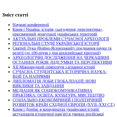
Зміст статті
Наукові конференції
Крим і Україна: історія, сьогодення, перспектива»,
присвячений деокупації українських територій
АКТУАЛЬНІ ПРОБЛЕМИ СУЧАСНОЇ АРХЕОЛОГІЇ
РЕГІОНАЛЬНІ СТУДІЇ УКРАЇНСЬКОЇ ІСТОРІЇ
Святий Лука (Войно-Ясенецький): поєднання науки та
релігії (до 100-річчя з дня архієрейської хіротонії)
АРХЕОЛОГІЧНІ ДОСЛІДЖЕННЯ НА ЧЕРКАЩИНІ
ОСТАННІХ РОКІВ: ПІДСУМКИ ТА ПЕРСПЕКТИВИ
ХІІ Міжнародний симпозіум з аграрної історії
СУЧАСНА СТУДЕНТСЬКА ІСТОРИЧНА НАУКА:
ВІЗІЇ ТА НАПРЯМИ
ДИПЛОМАТІЯ ДОБИ ГЛОБАЛІЗАЦІЇ: НОВІ
ВИКЛИКИ ТА ЗАВДАННЯ
МЕДІАЦІЯ ЯК СОЦІОКОМУНІКАТИВНА
ПРАКТИКА: ОСВІТА. КУЛЬТУРА. МИСТЕЦТВО
СОЦІАЛЬНО-ЕКОНОМІЧНИЙ І ПОЛІТИЧНИЙ
РОЗВИТОК КРАЇН СХІДНОЇ ЄВРОПИ (ХVІІ–ХХІ СТ.)
Крим і Донбас в координатах української історії:
актуалізація історичної пам’яті в умовах російської