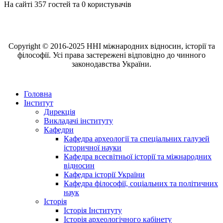
На сайті 357 гостей та 0 користувачів
Copyright © 2016-2025 ННІ міжнародних відносин, історії та
філософії. Усі права застережені відповідно до чинного
законодавства України.
Головна
Інститут
Дирекція
Викладачі інституту
Кафедри
Кафедра археології та спеціальних галузей
історичної науки
Кафедра всесвітньої історії та міжнародних
відносин
Кафедра історії України
Кафедра філософії, соціальних та політичних
наук
Історія
Історія Інституту
Історія археологічного кабінету