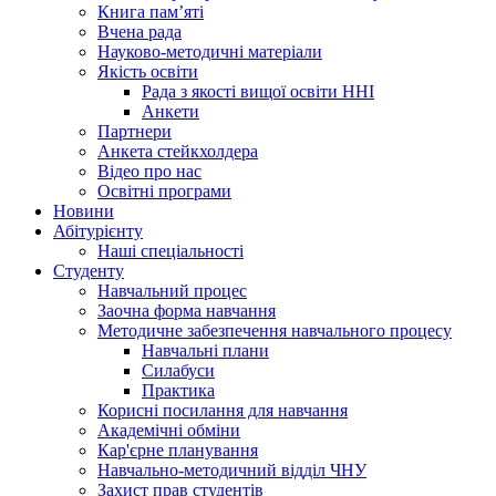
Книга памʼяті
Вчена рада
Науково-методичні матеріали
Якість освіти
Рада з якості вищої освіти ННІ
Анкети
Партнери
Анкета стейкхолдера
Відео про нас
Освітні програми
Hовини
Абітурієнту
Наші спеціальності
Студенту
Навчальний процес
Заочна форма навчання
Методичне забезпечення навчального процесу
Навчальні плани
Силабуси
Практика
Корисні посилання для навчання
Академічні обміни
Кар'єрне планування
Навчально-методичний відділ ЧНУ
Захист прав студентів