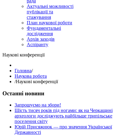
рада
Актуальні можливості
публікації та
стажування
План наукової роботи
Фундаментальні
дослідження
Архів заходів
Аспіранту
Наукові конференції
Головна
/
Наукова робота
/
Наукові конференції
Останні новини
Запрошуємо на збори!
Шість тисяч років під ногами: як на Черкащині
археологи досліджують найбільше трипільське
поселення світу
Юрій Присяжнюк — про значення Української
Державності