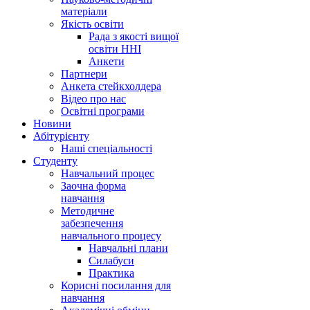
матеріали
Якість освіти
Рада з якості вищої
освіти ННІ
Анкети
Партнери
Анкета стейкхолдера
Відео про нас
Освітні програми
Hовини
Абітурієнту
Наші спеціальності
Студенту
Навчальний процес
Заочна форма
навчання
Методичне
забезпечення
навчального процесу
Навчальні плани
Силабуси
Практика
Корисні посилання для
навчання