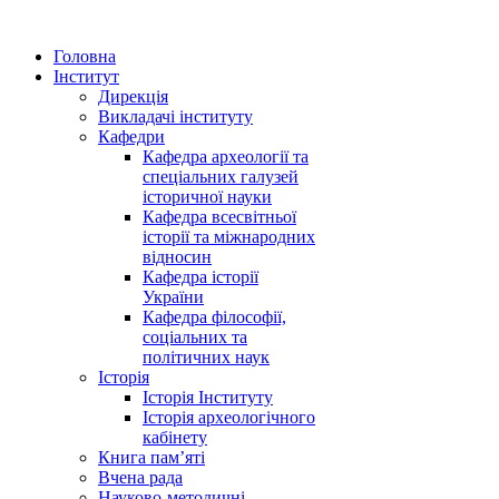
Головна
Інститут
Дирекція
Викладачі інституту
Кафедри
Кафедра археології та
спеціальних галузей
історичної науки
Кафедра всесвітньої
історії та міжнародних
відносин
Кафедра історії
України
Кафедра філософії,
соціальних та
політичних наук
Історія
Історія Інституту
Історія археологічного
кабінету
Книга памʼяті
Вчена рада
Науково-методичні