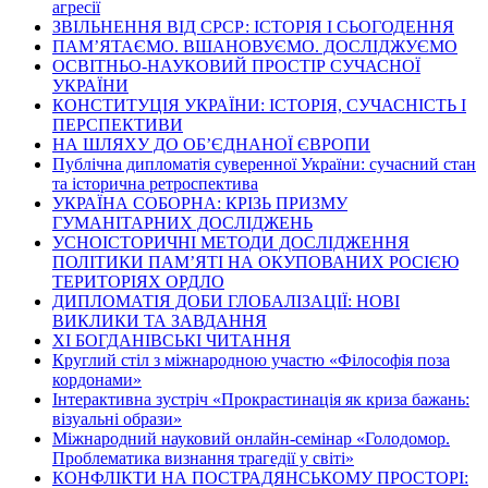
агресії
ЗВІЛЬНЕННЯ ВІД СРСР: ІСТОРІЯ І СЬОГОДЕННЯ
ПАМ’ЯТАЄМО. ВШАНОВУЄМО. ДОСЛІДЖУЄМО
ОСВІТНЬО-НАУКОВИЙ ПРОСТІР СУЧАСНОЇ
УКРАЇНИ
КОНСТИТУЦІЯ УКРАЇНИ: ІСТОРІЯ, СУЧАСНІСТЬ І
ПЕРСПЕКТИВИ
НА ШЛЯХУ ДО ОБ’ЄДНАНОЇ ЄВРОПИ
Публічна дипломатія суверенної України: сучасний стан
та історична ретроспектива
УКРАЇНА СОБОРНА: КРІЗЬ ПРИЗМУ
ГУМАНІТАРНИХ ДОСЛІДЖЕНЬ
УСНОІСТОРИЧНІ МЕТОДИ ДОСЛІДЖЕННЯ
ПОЛІТИКИ ПАМ’ЯТІ НА ОКУПОВАНИХ РОСІЄЮ
ТЕРИТОРІЯХ ОРДЛО
ДИПЛОМАТІЯ ДОБИ ГЛОБАЛІЗАЦІЇ: НОВІ
ВИКЛИКИ ТА ЗАВДАННЯ
ХІ БОГДАНІВСЬКІ ЧИТАННЯ
Круглий стіл з міжнародною участю «Філософія поза
кордонами»
Інтерактивна зустріч «Прокрастинація як криза бажань:
візуальні образи»
Міжнародний науковий онлайн-семінар «Голодомор.
Проблематика визнання трагедії у світі»
КОНФЛІКТИ НА ПОСТРАДЯНСЬКОМУ ПРОСТОРІ: