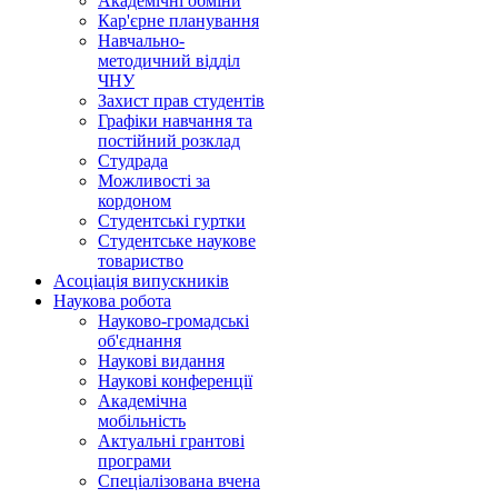
Академічні обміни
Кар'єрне планування
Навчально-
методичний відділ
ЧНУ
Захист прав студентів
Графіки навчання та
постійний розклад
Студрада
Можливості за
кордоном
Студентські гуртки
Студентське наукове
товариство
Асоціація випускників
Наукова робота
Науково-громадські
об'єднання
Наукові видання
Наукові конференції
Академічна
мобільність
Актуальні грантові
програми
Спеціалізована вчена