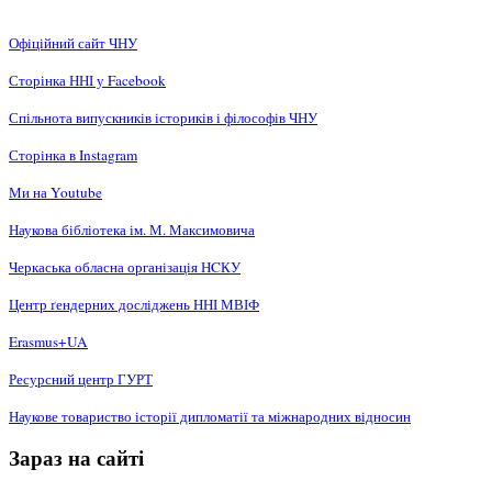
Офіційний сайт ЧНУ
Сторінка ННІ у Facebook
Спільнота випускників істориків і філософів ЧНУ
Сторінка в Instagram
Ми на Youtube
Наукова бібліотека ім. М. Максимовича
Черкаська обласна організація НCКУ
Центр ґендерних досліджень ННІ МВІФ
Erasmus+UA
Ресурсний центр ГУРТ
Наукове товариство історії дипломатії та міжнародних відносин
Зараз на сайті