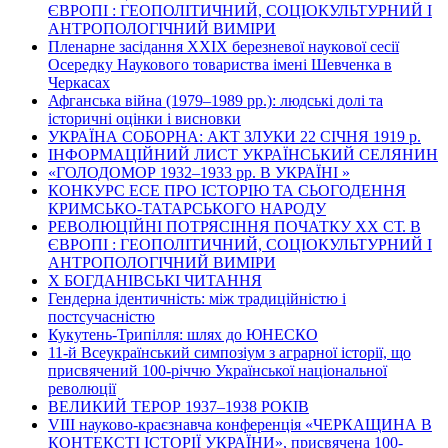
ЄВРОПІ : ГЕОПОЛІТИЧНИЙ, СОЦІОКУЛЬТУРНИЙ І
АНТРОПОЛОГІЧНИЙ ВИМІРИ
Пленарне засідання ХХІХ березневої наукової сесії
Осередку Наукового товариства імені Шевченка в
Черкасах
Афганська війна (1979–1989 рр.): людські долі та
історичні оцінки і висновки
УКРАЇНА СОБОРНА: АКТ ЗЛУКИ 22 СІЧНЯ 1919 р.
ІНФОРМАЦІЙНИЙ ЛИСТ УКРАЇНСЬКИЙ СЕЛЯНИН
«ГОЛОДОМОР 1932–1933 рр. В УКРАЇНІ »
КОНКУРС ЕСЕ ПРО ІСТОРІЮ ТА СЬОГОДЕННЯ
КРИМСЬКО-ТАТАРСЬКОГО НАРОДУ
РЕВОЛЮЦІЙНІ ПОТРЯСІННЯ ПОЧАТКУ ХХ СТ. В
ЄВРОПІ : ГЕОПОЛІТИЧНИЙ, СОЦІОКУЛЬТУРНИЙ І
АНТРОПОЛОГІЧНИЙ ВИМІРИ
Х БОГДАНІВСЬКІ ЧИТАННЯ
Гендерна ідентичність: між традиційністю і
постсучасністю
Кукутень-Трипілля: шлях до ЮНЕСКО
11-й Всеукраїнський симпозіум з аграрної історії, що
присвячений 100-річчю Української національної
революції
ВЕЛИКИЙ ТЕРОР 1937–1938 РОКІВ
VІІІ науково-краєзнавча конференція «ЧЕРКАЩИНА В
КОНТЕКСТІ ІСТОРІЇ УКРАЇНИ», присвячена 100-