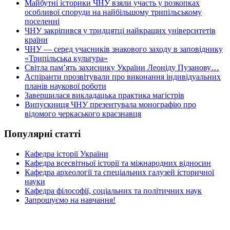
Майбутні історики ЧНУ взяли участь у розкопках
особливої споруди на найбільшому трипільському
поселенні
ЧНУ закріпився у тридцятці найкращих університетів
країни
ЧНУ — серед учасників знакового заходу в заповіднику
«Трипільська культура»
Світла пам’ять захиснику України Леоніду Пузанову…
Аспіранти прозвітували про виконання індивідуальних
планів наукової роботи
Завершилася викладацька практика магістрів
Випускниця ЧНУ презентувала монографію про
відомого черкаського краєзнавця
Популярні статті
Кафедра історії України
Кафедра всесвітньої історії та міжнародних відносин
Кафедра археології та спеціальних галузей історичної
науки
Кафедра філософії, соціальних та політичних наук
Запрошуємо на навчання!