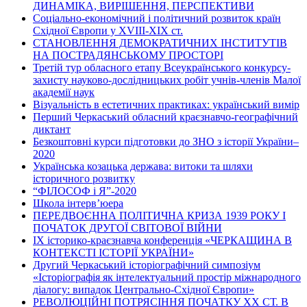
ДИНАМІКА, ВИРІШЕННЯ, ПЕРСПЕКТИВИ
Соціально-економічний і політичний розвиток країн
Східної Європи у ХVІІІ-ХІХ ст.
СТАНОВЛЕННЯ ДЕМОКРАТИЧНИХ ІНСТИТУТІВ
НА ПОСТРАДЯНСЬКОМУ ПРОСТОРІ
Третій тур обласного етапу Всеукраїнського конкурсу-
захисту науково-дослідницьких робіт учнів-членів Малої
академії наук
Візуальність в естетичних практиках: український вимір
Перший Черкаський обласний краєзнавчо-географічний
диктант
Безкоштовні курси підготовки до ЗНО з історії України–
2020
Українська козацька держава: витоки та шляхи
історичного розвитку
“ФІЛОСОФ і Я”-2020
Школа інтерв’юера
ПЕРЕДВОЄННА ПОЛІТИЧНА КРИЗА 1939 РОКУ І
ПОЧАТОК ДРУГОЇ СВІТОВОЇ ВІЙНИ
ІХ історико-краєзнавча конференція «ЧЕРКАЩИНА В
КОНТЕКСТІ ІСТОРІЇ УКРАЇНИ»
Другий Черкаський історіографічний симпозіум
«Історіографія як інтелектуальний простір міжнародного
діалогу: випадок Центрально-Східної Європи»
РЕВОЛЮЦІЙНІ ПОТРЯСІННЯ ПОЧАТКУ ХХ СТ. В