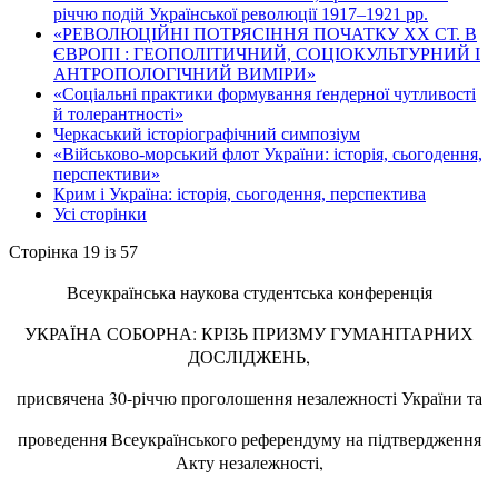
річчю подій Української революції 1917–1921 рр.
«РЕВОЛЮЦІЙНІ ПОТРЯСІННЯ ПОЧАТКУ ХХ СТ. В
ЄВРОПІ : ГЕОПОЛІТИЧНИЙ, СОЦІОКУЛЬТУРНИЙ І
АНТРОПОЛОГІЧНИЙ ВИМІРИ»
«Соціальні практики формування ґендерної чутливості
й толерантності»
Черкаський історіографічний симпозіум
«Військово-морський флот України: історія, сьогодення,
перспективи»
Крим і Україна: історія, сьогодення, перспектива
Усі сторінки
Сторінка 19 із 57
Всеукраїнська наукова студентська конференція
УКРАЇНА СОБОРНА: КРІЗЬ ПРИЗМУ ГУМАНІТАРНИХ
ДОСЛІДЖЕНЬ,
присвячена 30-річчю проголошення незалежності України та
проведення Всеукраїнського референдуму на підтвердження
Акту незалежності,