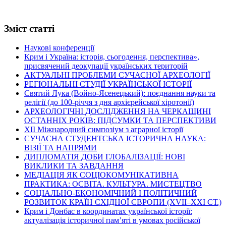
Зміст статті
Наукові конференції
Крим і Україна: історія, сьогодення, перспектива»,
присвячений деокупації українських територій
АКТУАЛЬНІ ПРОБЛЕМИ СУЧАСНОЇ АРХЕОЛОГІЇ
РЕГІОНАЛЬНІ СТУДІЇ УКРАЇНСЬКОЇ ІСТОРІЇ
Святий Лука (Войно-Ясенецький): поєднання науки та
релігії (до 100-річчя з дня архієрейської хіротонії)
АРХЕОЛОГІЧНІ ДОСЛІДЖЕННЯ НА ЧЕРКАЩИНІ
ОСТАННІХ РОКІВ: ПІДСУМКИ ТА ПЕРСПЕКТИВИ
ХІІ Міжнародний симпозіум з аграрної історії
СУЧАСНА СТУДЕНТСЬКА ІСТОРИЧНА НАУКА:
ВІЗІЇ ТА НАПРЯМИ
ДИПЛОМАТІЯ ДОБИ ГЛОБАЛІЗАЦІЇ: НОВІ
ВИКЛИКИ ТА ЗАВДАННЯ
МЕДІАЦІЯ ЯК СОЦІОКОМУНІКАТИВНА
ПРАКТИКА: ОСВІТА. КУЛЬТУРА. МИСТЕЦТВО
СОЦІАЛЬНО-ЕКОНОМІЧНИЙ І ПОЛІТИЧНИЙ
РОЗВИТОК КРАЇН СХІДНОЇ ЄВРОПИ (ХVІІ–ХХІ СТ.)
Крим і Донбас в координатах української історії:
актуалізація історичної пам’яті в умовах російської