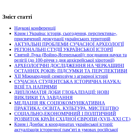
Зміст статті
Наукові конференції
Крим і Україна: історія, сьогодення, перспектива»,
присвячений деокупації українських територій
АКТУАЛЬНІ ПРОБЛЕМИ СУЧАСНОЇ АРХЕОЛОГІЇ
РЕГІОНАЛЬНІ СТУДІЇ УКРАЇНСЬКОЇ ІСТОРІЇ
Святий Лука (Войно-Ясенецький): поєднання науки та
релігії (до 100-річчя з дня архієрейської хіротонії)
АРХЕОЛОГІЧНІ ДОСЛІДЖЕННЯ НА ЧЕРКАЩИНІ
ОСТАННІХ РОКІВ: ПІДСУМКИ ТА ПЕРСПЕКТИВИ
ХІІ Міжнародний симпозіум з аграрної історії
СУЧАСНА СТУДЕНТСЬКА ІСТОРИЧНА НАУКА:
ВІЗІЇ ТА НАПРЯМИ
ДИПЛОМАТІЯ ДОБИ ГЛОБАЛІЗАЦІЇ: НОВІ
ВИКЛИКИ ТА ЗАВДАННЯ
МЕДІАЦІЯ ЯК СОЦІОКОМУНІКАТИВНА
ПРАКТИКА: ОСВІТА. КУЛЬТУРА. МИСТЕЦТВО
СОЦІАЛЬНО-ЕКОНОМІЧНИЙ І ПОЛІТИЧНИЙ
РОЗВИТОК КРАЇН СХІДНОЇ ЄВРОПИ (ХVІІ–ХХІ СТ.)
Крим і Донбас в координатах української історії:
актуалізація історичної пам’яті в умовах російської