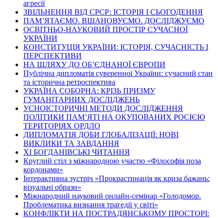
агресії
ЗВІЛЬНЕННЯ ВІД СРСР: ІСТОРІЯ І СЬОГОДЕННЯ
ПАМ’ЯТАЄМО. ВШАНОВУЄМО. ДОСЛІДЖУЄМО
ОСВІТНЬО-НАУКОВИЙ ПРОСТІР СУЧАСНОЇ
УКРАЇНИ
КОНСТИТУЦІЯ УКРАЇНИ: ІСТОРІЯ, СУЧАСНІСТЬ І
ПЕРСПЕКТИВИ
НА ШЛЯХУ ДО ОБ’ЄДНАНОЇ ЄВРОПИ
Публічна дипломатія суверенної України: сучасний стан
та історична ретроспектива
УКРАЇНА СОБОРНА: КРІЗЬ ПРИЗМУ
ГУМАНІТАРНИХ ДОСЛІДЖЕНЬ
УСНОІСТОРИЧНІ МЕТОДИ ДОСЛІДЖЕННЯ
ПОЛІТИКИ ПАМ’ЯТІ НА ОКУПОВАНИХ РОСІЄЮ
ТЕРИТОРІЯХ ОРДЛО
ДИПЛОМАТІЯ ДОБИ ГЛОБАЛІЗАЦІЇ: НОВІ
ВИКЛИКИ ТА ЗАВДАННЯ
ХІ БОГДАНІВСЬКІ ЧИТАННЯ
Круглий стіл з міжнародною участю «Філософія поза
кордонами»
Інтерактивна зустріч «Прокрастинація як криза бажань:
візуальні образи»
Міжнародний науковий онлайн-семінар «Голодомор.
Проблематика визнання трагедії у світі»
КОНФЛІКТИ НА ПОСТРАДЯНСЬКОМУ ПРОСТОРІ: