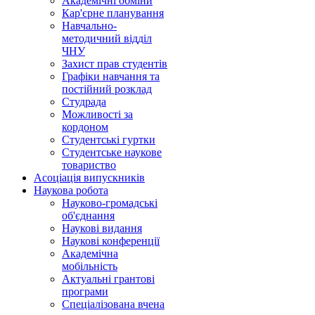
Академічні обміни
Кар'єрне планування
Навчально-
методичний відділ
ЧНУ
Захист прав студентів
Графіки навчання та
постійний розклад
Студрада
Можливості за
кордоном
Студентські гуртки
Студентське наукове
товариство
Асоціація випускників
Наукова робота
Науково-громадські
об'єднання
Наукові видання
Наукові конференції
Академічна
мобільність
Актуальні грантові
програми
Спеціалізована вчена