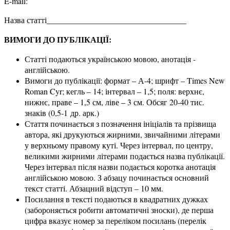
E-mail:
Назва статті__________________________________
ВИМОГИ ДО ПУБЛІКАЦІЇ:
Статті подаються українською мовою, анотація -
англійською.
Вимоги до публікації: формат – А-4; шрифт – Times New
Roman Cyr; кегль – 14; інтервал – 1,5; поля: верхнє,
нижнє, праве – 1,5 см, ліве – 3 см. Обсяг 20-40 тис.
знаків (0,5-1 др. арк.)
Стаття починається з позначення ініціалів та прізвища
автора, які друкуються жирними, звичайними літерами
у верхньому правому куті. Через інтервал, по центру,
великими жирними літерами подається назва публікації.
Через інтервал після назви подається коротка анотація
англійською мовою. З абзацу починається основний
текст статті. Абзацний відступ – 10 мм.
Посилання в тексті подаються в квадратних дужках
(забороняється робити автоматичні зноски), де перша
цифра вказує номер за переліком посилань (перелік