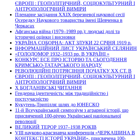
ЄВРОПІ : ГЕОПОЛІТИЧНИЙ, СОЦІОКУЛЬТУРНИЙ І
АНТРОПОЛОГІЧНИЙ ВИМІРИ
Пленарне засідання ХХІХ березневої наукової сесії
Осередку Наукового товариства імені Шевченка в
Черкасах
Афганська війна (1979–1989 рр.): людські долі та
історичні оцінки і висновки
УКРАЇНА СОБОРНА: АКТ ЗЛУКИ 22 СІЧНЯ 1919 р.
ІНФОРМАЦІЙНИЙ ЛИСТ УКРАЇНСЬКИЙ СЕЛЯНИН
«ГОЛОДОМОР 1932–1933 рр. В УКРАЇНІ »
КОНКУРС ЕСЕ ПРО ІСТОРІЮ ТА СЬОГОДЕННЯ
КРИМСЬКО-ТАТАРСЬКОГО НАРОДУ
РЕВОЛЮЦІЙНІ ПОТРЯСІННЯ ПОЧАТКУ ХХ СТ. В
ЄВРОПІ : ГЕОПОЛІТИЧНИЙ, СОЦІОКУЛЬТУРНИЙ І
АНТРОПОЛОГІЧНИЙ ВИМІРИ
Х БОГДАНІВСЬКІ ЧИТАННЯ
Гендерна ідентичність: між традиційністю і
постсучасністю
Кукутень-Трипілля: шлях до ЮНЕСКО
11-й Всеукраїнський симпозіум з аграрної історії, що
присвячений 100-річчю Української національної
революції
ВЕЛИКИЙ ТЕРОР 1937–1938 РОКІВ
VІІІ науково-краєзнавча конференція «ЧЕРКАЩИНА В
КОНТЕКСТІ ІСТОРІЇ УКРАЇНИ», присвячена 100-