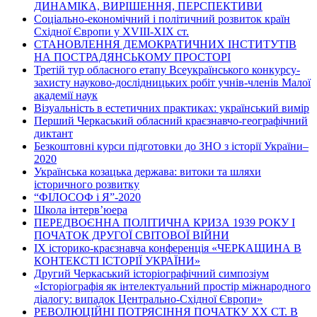
ДИНАМІКА, ВИРІШЕННЯ, ПЕРСПЕКТИВИ
Соціально-економічний і політичний розвиток країн
Східної Європи у ХVІІІ-ХІХ ст.
СТАНОВЛЕННЯ ДЕМОКРАТИЧНИХ ІНСТИТУТІВ
НА ПОСТРАДЯНСЬКОМУ ПРОСТОРІ
Третій тур обласного етапу Всеукраїнського конкурсу-
захисту науково-дослідницьких робіт учнів-членів Малої
академії наук
Візуальність в естетичних практиках: український вимір
Перший Черкаський обласний краєзнавчо-географічний
диктант
Безкоштовні курси підготовки до ЗНО з історії України–
2020
Українська козацька держава: витоки та шляхи
історичного розвитку
“ФІЛОСОФ і Я”-2020
Школа інтерв’юера
ПЕРЕДВОЄННА ПОЛІТИЧНА КРИЗА 1939 РОКУ І
ПОЧАТОК ДРУГОЇ СВІТОВОЇ ВІЙНИ
ІХ історико-краєзнавча конференція «ЧЕРКАЩИНА В
КОНТЕКСТІ ІСТОРІЇ УКРАЇНИ»
Другий Черкаський історіографічний симпозіум
«Історіографія як інтелектуальний простір міжнародного
діалогу: випадок Центрально-Східної Європи»
РЕВОЛЮЦІЙНІ ПОТРЯСІННЯ ПОЧАТКУ ХХ СТ. В