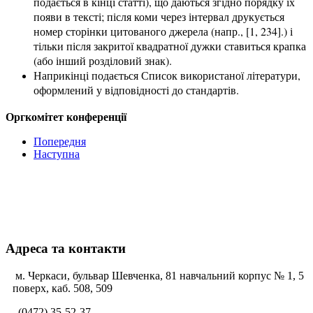
подається в кінці статті), що даються згідно порядку їх
появи в тексті; після коми через інтервал друкується
номер сторінки цитованого джерела (напр., [1, 234].) і
тільки після закритої квадратної дужки ставиться крапка
(або інший розділовий знак).
Наприкінці подається Список використаної літератури,
оформлений у відповідності до стандартів.
Оргкомітет конференції
Попередня
Наступна
Адреса та контакти
м. Черкаси, бульвар Шевченка, 81 навчальний корпус № 1, 5
поверх, каб. 508, 509
(0472) 35-52-37