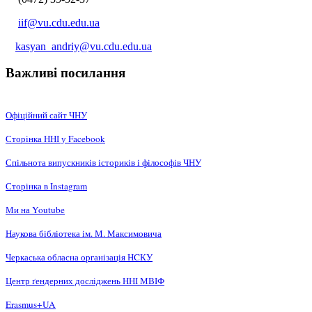
iif@vu.cdu.edu.ua
kasyan_andriy@vu.cdu.edu.ua
Важливі посилання
Офіційний сайт ЧНУ
Сторінка ННІ у Facebook
Спільнота випускників істориків і філософів ЧНУ
Сторінка в Instagram
Ми на Youtube
Наукова бібліотека ім. М. Максимовича
Черкаська обласна організація НCКУ
Центр ґендерних досліджень ННІ МВІФ
Erasmus+UA