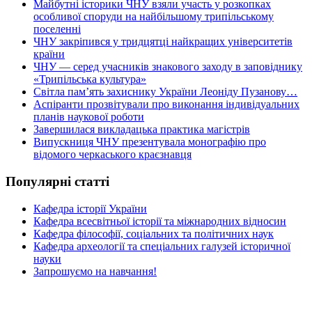
Майбутні історики ЧНУ взяли участь у розкопках
особливої споруди на найбільшому трипільському
поселенні
ЧНУ закріпився у тридцятці найкращих університетів
країни
ЧНУ — серед учасників знакового заходу в заповіднику
«Трипільська культура»
Світла пам’ять захиснику України Леоніду Пузанову…
Аспіранти прозвітували про виконання індивідуальних
планів наукової роботи
Завершилася викладацька практика магістрів
Випускниця ЧНУ презентувала монографію про
відомого черкаського краєзнавця
Популярні статті
Кафедра історії України
Кафедра всесвітньої історії та міжнародних відносин
Кафедра філософії, соціальних та політичних наук
Кафедра археології та спеціальних галузей історичної
науки
Запрошуємо на навчання!