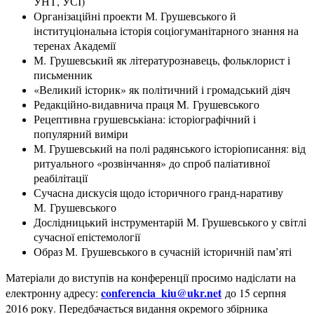
УНТ, УСІ)
Організаційні проекти М. Грушевського й
інституціональна історія соціогуманітарного знання на
теренах Академії
М. Грушевський як літературознавець, фольклорист і
письменник
«Великий історик» як політичний і громадський діяч
Редакційно-видавнича праця М. Грушевського
Рецептивна грушевськіана: історіографічний і
популярний виміри
М. Грушевський на полі радянського історіописання: від
ритуального «розвінчання» до спроб паліативної
реабілітації
Сучасна дискусія щодо історичного гранд-наративу
М. Грушевського
Дослідницький інструментарій М. Грушевського у світлі
сучасної епістемології
Образ М. Грушевського в сучасній історичній пам’яті
Матеріали до виступів на конференції просимо надіслати на
conferencia_kiu@ukr.net
електронну адресу:
до 15 серпня
2016 року. Передбачається видання окремого збірника