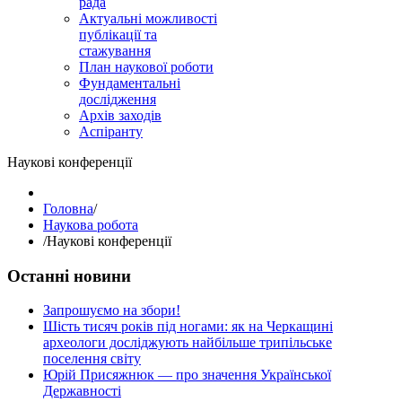
рада
Актуальні можливості
публікації та
стажування
План наукової роботи
Фундаментальні
дослідження
Архів заходів
Аспіранту
Наукові конференції
Головна
/
Наукова робота
/
Наукові конференції
Останні новини
Запрошуємо на збори!
Шість тисяч років під ногами: як на Черкащині
археологи досліджують найбільше трипільське
поселення світу
Юрій Присяжнюк — про значення Української
Державності