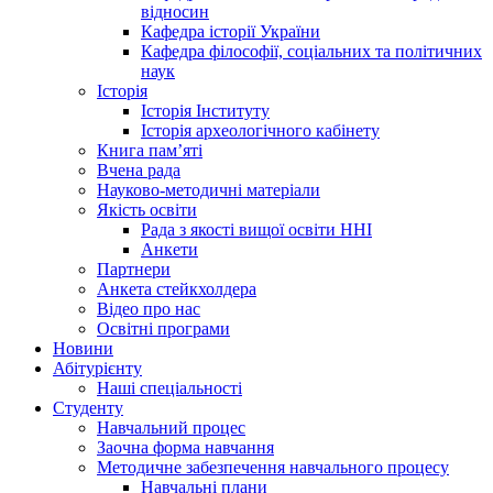
відносин
Кафедра історії України
Кафедра філософії, соціальних та політичних
наук
Історія
Історія Інституту
Історія археологічного кабінету
Книга памʼяті
Вчена рада
Науково-методичні матеріали
Якість освіти
Рада з якості вищої освіти ННІ
Анкети
Партнери
Анкета стейкхолдера
Відео про нас
Освітні програми
Hовини
Абітурієнту
Наші спеціальності
Студенту
Навчальний процес
Заочна форма навчання
Методичне забезпечення навчального процесу
Навчальні плани