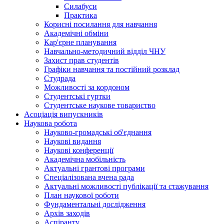
Силабуси
Практика
Корисні посилання для навчання
Академічні обміни
Кар'єрне планування
Навчально-методичний відділ ЧНУ
Захист прав студентів
Графіки навчання та постійний розклад
Студрада
Можливості за кордоном
Студентські гуртки
Студентське наукове товариство
Асоціація випускників
Наукова робота
Науково-громадські об'єднання
Наукові видання
Наукові конференції
Академічна мобільність
Актуальні грантові програми
Спеціалізована вчена рада
Актуальні можливості публікації та стажування
План наукової роботи
Фундаментальні дослідження
Архів заходів
Аспіранту