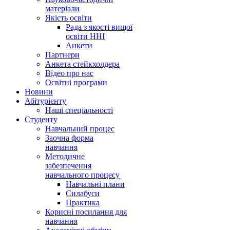
матеріали
Якість освіти
Рада з якості вищої
освіти ННІ
Анкети
Партнери
Анкета стейкхолдера
Відео про нас
Освітні програми
Hовини
Абітурієнту
Наші спеціальності
Студенту
Навчальний процес
Заочна форма
навчання
Методичне
забезпечення
навчального процесу
Навчальні плани
Силабуси
Практика
Корисні посилання для
навчання