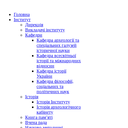
Головна
Інститут
Дирекція
Викладачі інституту
Кафедри
Кафедра археології та
спеціальних галузей
історичної науки
Кафедра всесвітньої
історії та міжнародних
відносин
Кафедра історії
України
Кафедра філософії,
соціальних та
політичних наук
Історія
Історія Інституту
Історія археологічного
кабінету
Книга памʼяті
Вчена рада
Науково-методичні