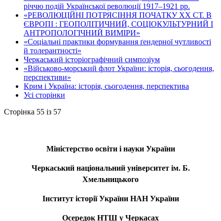
річчю подій Української революції 1917–1921 рр.
«РЕВОЛЮЦІЙНІ ПОТРЯСІННЯ ПОЧАТКУ ХХ СТ. В
ЄВРОПІ : ГЕОПОЛІТИЧНИЙ, СОЦІОКУЛЬТУРНИЙ І
АНТРОПОЛОГІЧНИЙ ВИМІРИ»
«Соціальні практики формування ґендерної чутливості
й толерантності»
Черкаський історіографічний симпозіум
«Військово-морський флот України: історія, сьогодення,
перспективи»
Крим і Україна: історія, сьогодення, перспектива
Усі сторінки
Сторінка 55 із 57
Міністерство освіти і науки України
Черкаський національний університет ім. Б.
Хмельницького
Інститут історії України НАН України
Осередок НТШ у Черкасах