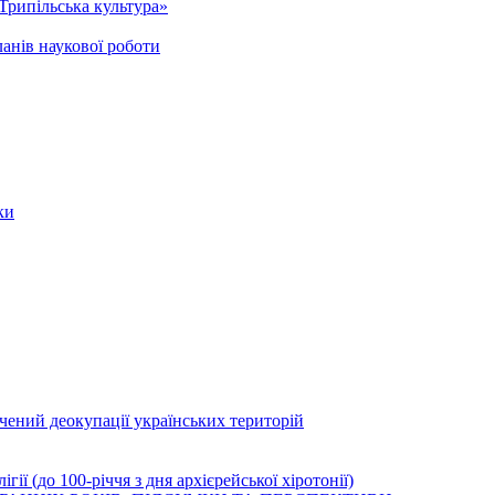
Трипільська культура»
анів наукової роботи
ки
ячений деокупації українських територій
ї (до 100-річчя з дня архієрейської хіротонії)