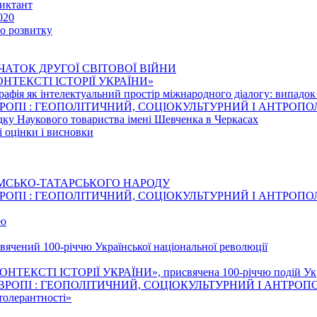
иктант
020
го розвитку
ЧАТОК ДРУГОЇ СВІТОВОЇ ВІЙНИ
 КОНТЕКСТІ ІСТОРІЇ УКРАЇНИ»
рафія як інтелектуальний простір міжнародного діалогу: випадо
ВРОПІ : ГЕОПОЛІТИЧНИЙ, СОЦІОКУЛЬТУРНИЙ І АНТРОП
едку Наукового товариства імені Шевченка в Черкасах
і оцінки і висновки
ИМСЬКО-ТАТАРСЬКОГО НАРОДУ
ВРОПІ : ГЕОПОЛІТИЧНИЙ, СОЦІОКУЛЬТУРНИЙ І АНТРОП
тю
свячений 100-річчю Української національної революції
НТЕКСТІ ІСТОРІЇ УКРАЇНИ», присвячена 100-річчю подій Украї
ВРОПІ : ГЕОПОЛІТИЧНИЙ, СОЦІОКУЛЬТУРНИЙ І АНТРОП
толерантності»