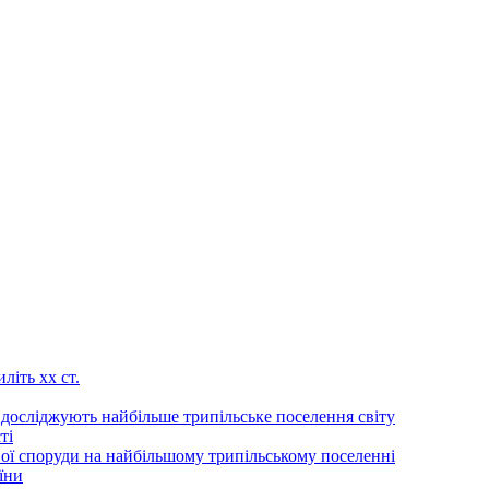
літь хх ст.
 досліджують найбільше трипільське поселення світу
ті
ої споруди на найбільшому трипільському поселенні
їни