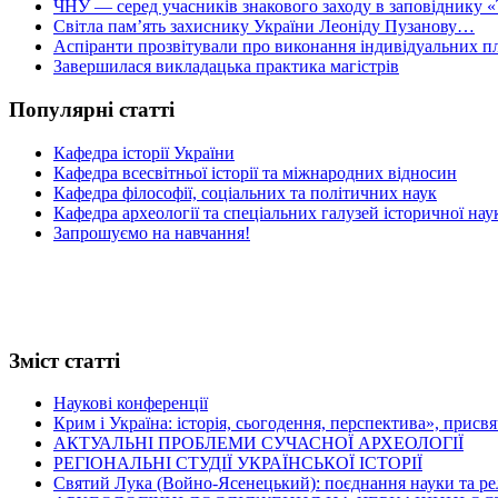
ЧНУ — серед учасників знакового заходу в заповіднику «
Світла пам’ять захиснику України Леоніду Пузанову…
Аспіранти прозвітували про виконання індивідуальних пл
Завершилася викладацька практика магістрів
Популярні статті
Кафедра історії України
Кафедра всесвітньої історії та міжнародних відносин
Кафедра філософії, соціальних та політичних наук
Кафедра археології та спеціальних галузей історичної нау
Запрошуємо на навчання!
Зміст статті
Наукові конференції
Крим і Україна: історія, сьогодення, перспектива», присв
АКТУАЛЬНІ ПРОБЛЕМИ СУЧАСНОЇ АРХЕОЛОГІЇ
РЕГІОНАЛЬНІ СТУДІЇ УКРАЇНСЬКОЇ ІСТОРІЇ
Святий Лука (Войно-Ясенецький): поєднання науки та релігі