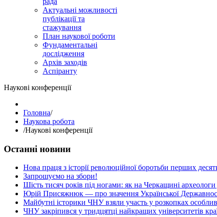
рада
Актуальні можливості
публікації та
стажування
План наукової роботи
Фундаментальні
дослідження
Архів заходів
Аспіранту
Наукові конференції
Головна
/
Наукова робота
/
Наукові конференції
Останні новини
Нова праця з історії революційної боротьби перших десяти
Запрошуємо на збори!
Шість тисяч років під ногами: як на Черкащині археологи
Юрій Присяжнюк — про значення Української Державнос
Майбутні історики ЧНУ взяли участь у розкопках особлив
ЧНУ закріпився у тридцятці найкращих університетів кра