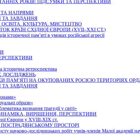
ТАННІХ РОКІВ: ПІДСУМКИ ТА ПЕРСПЕКТИВИ
Ї ТА НАПРЯМИ
И ТА ЗАВДАННЯ
ОСВІТА. КУЛЬТУРА. МИСТЕЦТВО
К КРАЇН СХІДНОЇ ЄВРОПИ (ХVІІ–ХХІ СТ.)
ція історичної пам’яті в умовах російської агресії
НИ
 ПЕРСПЕКТИВИ
та історична ретроспектива
Х ДОСЛІДЖЕНЬ
И ПАМ’ЯТІ НА ОКУПОВАНИХ РОСІЄЮ ТЕРИТОРІЯХ ОРД
И ТА ЗАВДАННЯ
донами»
зуальні образи»
ематика визнання трагедії у світі»
ИНАМІКА, ВИРІШЕННЯ, ПЕРСПЕКТИВИ
ної Європи у ХVІІІ-ХІХ ст.
 ПОСТРАДЯНСЬКОМУ ПРОСТОРІ
исту науково-дослідницьких робіт учнів-членів Малої академії на