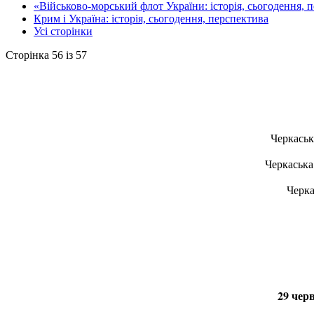
«Військово-морський флот України: історія, сьогодення, 
Крим і Україна: історія, сьогодення, перспектива
Усі сторінки
Сторінка 56 із 57
Черкаськ
Черкаська
Черка
29 черв