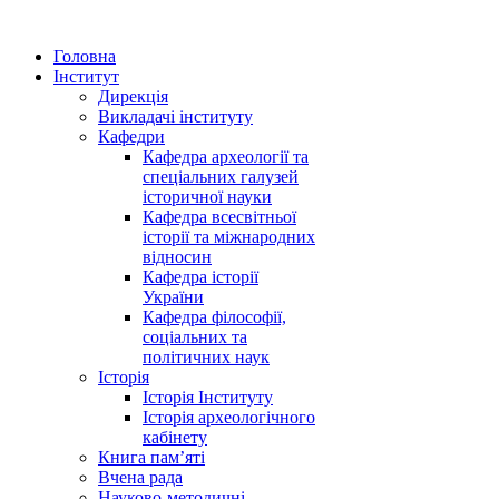
Головна
Інститут
Дирекція
Викладачі інституту
Кафедри
Кафедра археології та
спеціальних галузей
історичної науки
Кафедра всесвітньої
історії та міжнародних
відносин
Кафедра історії
України
Кафедра філософії,
соціальних та
політичних наук
Історія
Історія Інституту
Історія археологічного
кабінету
Книга памʼяті
Вчена рада
Науково-методичні