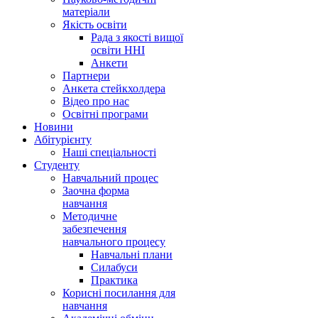
матеріали
Якість освіти
Рада з якості вищої
освіти ННІ
Анкети
Партнери
Анкета стейкхолдера
Відео про нас
Освітні програми
Hовини
Абітурієнту
Наші спеціальності
Студенту
Навчальний процес
Заочна форма
навчання
Методичне
забезпечення
навчального процесу
Навчальні плани
Силабуси
Практика
Корисні посилання для
навчання