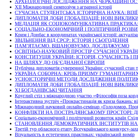
АРХЕОЛОГІЧНІ ДОСЛІДЖЕННЯ НА ЧЕРКАЩИНІ ОС
ХІІ Міжнародний симпозіум з аграрної історії
СУЧАСНА СТУДЕНТСЬКА ІСТОРИЧНА НАУКА: ВІЗІ
ДИПЛОМАТІЯ ДОБИ ГЛОБАЛІЗАЦІЇ: НОВІ ВИКЛИК
МЕДІАЦІЯ ЯК СОЦІОКОМУНІКАТИВНА ПРАКТИКА: 
СОЦІАЛЬНО-ЕКОНОМІЧНИЙ І ПОЛІТИЧНИЙ РОЗВИТО
Крим і Донбас в координатах української історії: актуаліза
ЗВІЛЬНЕННЯ ВІД СРСР: ІСТОРІЯ І СЬОГОДЕННЯ
ПАМ’ЯТАЄМО. ВШАНОВУЄМО. ДОСЛІДЖУЄМО
ОСВІТНЬО-НАУКОВИЙ ПРОСТІР СУЧАСНОЇ УКРАЇ
КОНСТИТУЦІЯ УКРАЇНИ: ІСТОРІЯ, СУЧАСНІСТЬ І
НА ШЛЯХУ ДО ОБ’ЄДНАНОЇ ЄВРОПИ
Публічна дипломатія суверенної України: сучасний стан 
УКРАЇНА СОБОРНА: КРІЗЬ ПРИЗМУ ГУМАНІТАРНИ
УСНОІСТОРИЧНІ МЕТОДИ ДОСЛІДЖЕННЯ ПОЛІТИК
ДИПЛОМАТІЯ ДОБИ ГЛОБАЛІЗАЦІЇ: НОВІ ВИКЛИК
ХІ БОГДАНІВСЬКІ ЧИТАННЯ
Круглий стіл з міжнародною участю «Філософія поза кор
Інтерактивна зустріч «Прокрастинація як криза бажань: ві
Міжнародний науковий онлайн-семінар «Голодомор. Пробл
КОНФЛІКТИ НА ПОСТРАДЯНСЬКОМУ ПРОСТОРІ: Д
Соціально-економічний і політичний розвиток країн Схід
СТАНОВЛЕННЯ ДЕМОКРАТИЧНИХ ІНСТИТУТІВ НА
Третій тур обласного етапу Всеукраїнського конкурсу-зах
Візуальність в естетичних практиках: український вимір