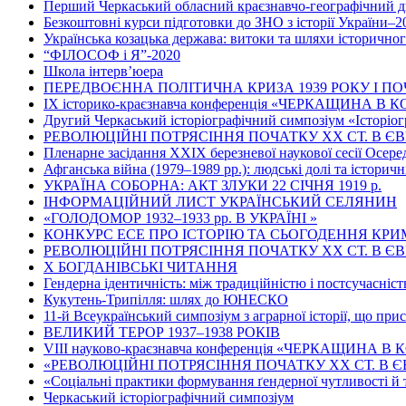
Перший Черкаський обласний краєзнавчо-географічний д
Безкоштовні курси підготовки до ЗНО з історії України–2
Українська козацька держава: витоки та шляхи історично
“ФІЛОСОФ і Я”-2020
Школа інтерв’юера
ПЕРЕДВОЄННА ПОЛІТИЧНА КРИЗА 1939 РОКУ І ПО
ІХ історико-краєзнавча конференція «ЧЕРКАЩИНА В
Другий Черкаський історіографічний симпозіум «Історіог
РЕВОЛЮЦІЙНІ ПОТРЯСІННЯ ПОЧАТКУ ХХ СТ. В Є
Пленарне засідання ХХІХ березневої наукової сесії Осер
Афганська війна (1979–1989 рр.): людські долі та історичн
УКРАЇНА СОБОРНА: АКТ ЗЛУКИ 22 СІЧНЯ 1919 р.
ІНФОРМАЦІЙНИЙ ЛИСТ УКРАЇНСЬКИЙ СЕЛЯНИН
«ГОЛОДОМОР 1932–1933 рр. В УКРАЇНІ »
КОНКУРС ЕСЕ ПРО ІСТОРІЮ ТА СЬОГОДЕННЯ КР
РЕВОЛЮЦІЙНІ ПОТРЯСІННЯ ПОЧАТКУ ХХ СТ. В Є
Х БОГДАНІВСЬКІ ЧИТАННЯ
Гендерна ідентичність: між традиційністю і постсучасніс
Кукутень-Трипілля: шлях до ЮНЕСКО
11-й Всеукраїнський симпозіум з аграрної історії, що при
ВЕЛИКИЙ ТЕРОР 1937–1938 РОКІВ
VІІІ науково-краєзнавча конференція «ЧЕРКАЩИНА В КО
«РЕВОЛЮЦІЙНІ ПОТРЯСІННЯ ПОЧАТКУ ХХ СТ. В Є
«Соціальні практики формування ґендерної чутливості й 
Черкаський історіографічний симпозіум