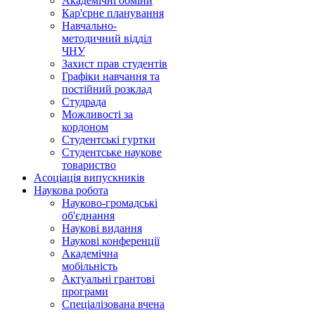
Академічні обміни
Кар'єрне планування
Навчально-
методичний відділ
ЧНУ
Захист прав студентів
Графіки навчання та
постійний розклад
Студрада
Можливості за
кордоном
Студентські гуртки
Студентське наукове
товариство
Асоціація випускників
Наукова робота
Науково-громадські
об'єднання
Наукові видання
Наукові конференції
Академічна
мобільність
Актуальні грантові
програми
Спеціалізована вчена