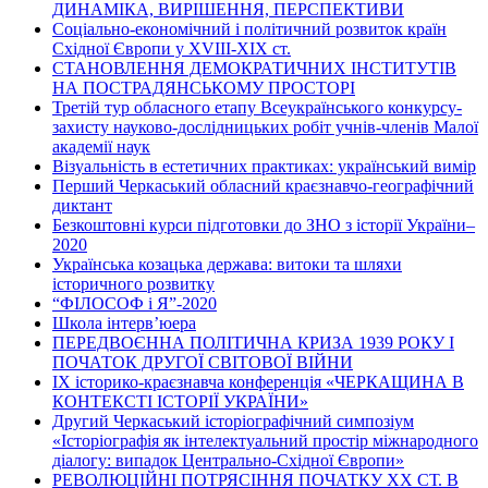
ДИНАМІКА, ВИРІШЕННЯ, ПЕРСПЕКТИВИ
Соціально-економічний і політичний розвиток країн
Східної Європи у ХVІІІ-ХІХ ст.
СТАНОВЛЕННЯ ДЕМОКРАТИЧНИХ ІНСТИТУТІВ
НА ПОСТРАДЯНСЬКОМУ ПРОСТОРІ
Третій тур обласного етапу Всеукраїнського конкурсу-
захисту науково-дослідницьких робіт учнів-членів Малої
академії наук
Візуальність в естетичних практиках: український вимір
Перший Черкаський обласний краєзнавчо-географічний
диктант
Безкоштовні курси підготовки до ЗНО з історії України–
2020
Українська козацька держава: витоки та шляхи
історичного розвитку
“ФІЛОСОФ і Я”-2020
Школа інтерв’юера
ПЕРЕДВОЄННА ПОЛІТИЧНА КРИЗА 1939 РОКУ І
ПОЧАТОК ДРУГОЇ СВІТОВОЇ ВІЙНИ
ІХ історико-краєзнавча конференція «ЧЕРКАЩИНА В
КОНТЕКСТІ ІСТОРІЇ УКРАЇНИ»
Другий Черкаський історіографічний симпозіум
«Історіографія як інтелектуальний простір міжнародного
діалогу: випадок Центрально-Східної Європи»
РЕВОЛЮЦІЙНІ ПОТРЯСІННЯ ПОЧАТКУ ХХ СТ. В