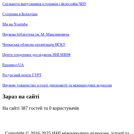
Спільнота випускників істориків і філософів ЧНУ
Сторінка в Instagram
Ми на Youtube
Наукова бібліотека ім. М. Максимовича
Черкаська обласна організація НCКУ
Центр ґендерних досліджень ННІ МВІФ
Erasmus+UA
Ресурсний центр ГУРТ
Наукове товариство історії дипломатії та міжнародних відносин
Зараз на сайті
На сайті 387 гостей та 0 користувачів
Copyright © 2016-2025 ННІ міжнародних відносин, історії та