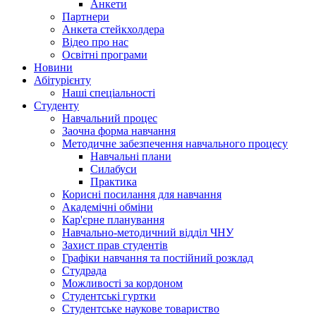
Анкети
Партнери
Анкета стейкхолдера
Відео про нас
Освітні програми
Hовини
Абітурієнту
Наші спеціальності
Студенту
Навчальний процес
Заочна форма навчання
Методичне забезпечення навчального процесу
Навчальні плани
Силабуси
Практика
Корисні посилання для навчання
Академічні обміни
Кар'єрне планування
Навчально-методичний відділ ЧНУ
Захист прав студентів
Графіки навчання та постійний розклад
Студрада
Можливості за кордоном
Студентські гуртки
Студентське наукове товариство