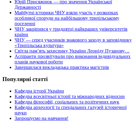
Юрій Присяжнюк — про значення Української
Державності
Майбутні історики ЧНУ взяли участь у розкопках
особливої споруди на найбільшому трипільському
поселенні
ЧНУ закріпився у тридцятці найкращих університетів
країни
ЧНУ — серед учасників знакового заходу в заповіднику
«Трипільська культура»
Світла пам’ять захиснику України Леоніду Пузанову…
Аспіранти прозвітували про виконання індивідуальних
планів наукової роботи
Завершилася викладацька практика магістрів
Популярні статті
Кафедра історії України
Кафедра всесвітньої історії та міжнародних відносин
Кафедра філософії, соціальних та політичних наук
Кафедра археології та спеціальних галузей історичної
науки
Запрошуємо на навчання!