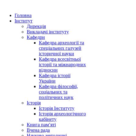
Головна
Інститут
Дирекція
Викладачі інституту
Кафедри
Кафедра археології та
спеціальних галузей
історичної науки
Кафедра всесвітньої
історії та міжнародних
відносин
Кафедра історії
України
Кафедра філософії,
соціальних та
політичних наук
Історія
Історія Інституту
Історія археологічного
кабінету
Книга памʼяті
Вчена рада
Науково-методичні