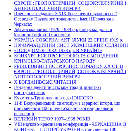
ЄВРОПІ : ГЕОПОЛІТИЧНИЙ, СОЦІОКУЛЬТУРНИЙ І
АНТРОПОЛОГІЧНИЙ ВИМІРИ
Пленарне засідання ХХІХ березневої наукової сесії
Осередку Наукового товариства імені Шевченка в
Черкасах
Афганська війна (1979–1989 рр.): людські долі та
історичні оцінки і висновки
УКРАЇНА СОБОРНА: АКТ ЗЛУКИ 22 СІЧНЯ 1919 р.
ІНФОРМАЦІЙНИЙ ЛИСТ УКРАЇНСЬКИЙ СЕЛЯНИН
«ГОЛОДОМОР 1932–1933 рр. В УКРАЇНІ »
КОНКУРС ЕСЕ ПРО ІСТОРІЮ ТА СЬОГОДЕННЯ
КРИМСЬКО-ТАТАРСЬКОГО НАРОДУ
РЕВОЛЮЦІЙНІ ПОТРЯСІННЯ ПОЧАТКУ ХХ СТ. В
ЄВРОПІ : ГЕОПОЛІТИЧНИЙ, СОЦІОКУЛЬТУРНИЙ І
АНТРОПОЛОГІЧНИЙ ВИМІРИ
Х БОГДАНІВСЬКІ ЧИТАННЯ
Гендерна ідентичність: між традиційністю і
постсучасністю
Кукутень-Трипілля: шлях до ЮНЕСКО
11-й Всеукраїнський симпозіум з аграрної історії, що
присвячений 100-річчю Української національної
революції
ВЕЛИКИЙ ТЕРОР 1937–1938 РОКІВ
VІІІ науково-краєзнавча конференція «ЧЕРКАЩИНА В
КОНТЕКСТІ ІСТОРІЇ УКРАЇНИ», присвячена 100-