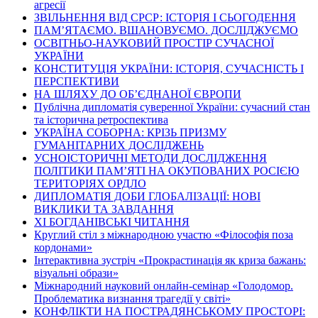
агресії
ЗВІЛЬНЕННЯ ВІД СРСР: ІСТОРІЯ І СЬОГОДЕННЯ
ПАМ’ЯТАЄМО. ВШАНОВУЄМО. ДОСЛІДЖУЄМО
ОСВІТНЬО-НАУКОВИЙ ПРОСТІР СУЧАСНОЇ
УКРАЇНИ
КОНСТИТУЦІЯ УКРАЇНИ: ІСТОРІЯ, СУЧАСНІСТЬ І
ПЕРСПЕКТИВИ
НА ШЛЯХУ ДО ОБ’ЄДНАНОЇ ЄВРОПИ
Публічна дипломатія суверенної України: сучасний стан
та історична ретроспектива
УКРАЇНА СОБОРНА: КРІЗЬ ПРИЗМУ
ГУМАНІТАРНИХ ДОСЛІДЖЕНЬ
УСНОІСТОРИЧНІ МЕТОДИ ДОСЛІДЖЕННЯ
ПОЛІТИКИ ПАМ’ЯТІ НА ОКУПОВАНИХ РОСІЄЮ
ТЕРИТОРІЯХ ОРДЛО
ДИПЛОМАТІЯ ДОБИ ГЛОБАЛІЗАЦІЇ: НОВІ
ВИКЛИКИ ТА ЗАВДАННЯ
ХІ БОГДАНІВСЬКІ ЧИТАННЯ
Круглий стіл з міжнародною участю «Філософія поза
кордонами»
Інтерактивна зустріч «Прокрастинація як криза бажань:
візуальні образи»
Міжнародний науковий онлайн-семінар «Голодомор.
Проблематика визнання трагедії у світі»
КОНФЛІКТИ НА ПОСТРАДЯНСЬКОМУ ПРОСТОРІ: