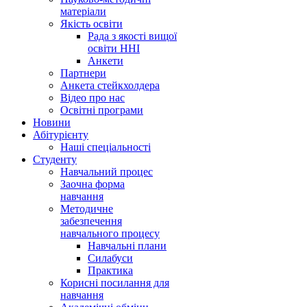
матеріали
Якість освіти
Рада з якості вищої
освіти ННІ
Анкети
Партнери
Анкета стейкхолдера
Відео про нас
Освітні програми
Hовини
Абітурієнту
Наші спеціальності
Студенту
Навчальний процес
Заочна форма
навчання
Методичне
забезпечення
навчального процесу
Навчальні плани
Силабуси
Практика
Корисні посилання для
навчання