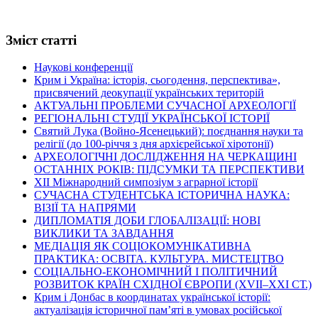
Зміст статті
Наукові конференції
Крим і Україна: історія, сьогодення, перспектива»,
присвячений деокупації українських територій
АКТУАЛЬНІ ПРОБЛЕМИ СУЧАСНОЇ АРХЕОЛОГІЇ
РЕГІОНАЛЬНІ СТУДІЇ УКРАЇНСЬКОЇ ІСТОРІЇ
Святий Лука (Войно-Ясенецький): поєднання науки та
релігії (до 100-річчя з дня архієрейської хіротонії)
АРХЕОЛОГІЧНІ ДОСЛІДЖЕННЯ НА ЧЕРКАЩИНІ
ОСТАННІХ РОКІВ: ПІДСУМКИ ТА ПЕРСПЕКТИВИ
ХІІ Міжнародний симпозіум з аграрної історії
СУЧАСНА СТУДЕНТСЬКА ІСТОРИЧНА НАУКА:
ВІЗІЇ ТА НАПРЯМИ
ДИПЛОМАТІЯ ДОБИ ГЛОБАЛІЗАЦІЇ: НОВІ
ВИКЛИКИ ТА ЗАВДАННЯ
МЕДІАЦІЯ ЯК СОЦІОКОМУНІКАТИВНА
ПРАКТИКА: ОСВІТА. КУЛЬТУРА. МИСТЕЦТВО
СОЦІАЛЬНО-ЕКОНОМІЧНИЙ І ПОЛІТИЧНИЙ
РОЗВИТОК КРАЇН СХІДНОЇ ЄВРОПИ (ХVІІ–ХХІ СТ.)
Крим і Донбас в координатах української історії:
актуалізація історичної пам’яті в умовах російської