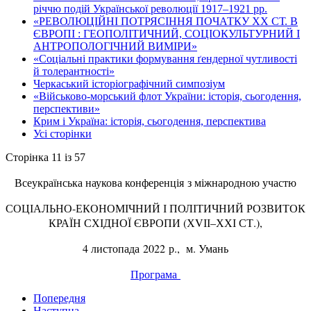
річчю подій Української революції 1917–1921 рр.
«РЕВОЛЮЦІЙНІ ПОТРЯСІННЯ ПОЧАТКУ ХХ СТ. В
ЄВРОПІ : ГЕОПОЛІТИЧНИЙ, СОЦІОКУЛЬТУРНИЙ І
АНТРОПОЛОГІЧНИЙ ВИМІРИ»
«Соціальні практики формування ґендерної чутливості
й толерантності»
Черкаський історіографічний симпозіум
«Військово-морський флот України: історія, сьогодення,
перспективи»
Крим і Україна: історія, сьогодення, перспектива
Усі сторінки
Сторінка 11 із 57
Всеукраїнська наукова конференція з міжнародною участю
СОЦІАЛЬНО-ЕКОНОМІЧНИЙ І ПОЛІТИЧНИЙ РОЗВИТОК
КРАЇН СХІДНОЇ ЄВРОПИ (ХVІІ–ХХІ СТ.),
4 листопада 2022 р., м. Умань
Програма
Попередня
Наступна