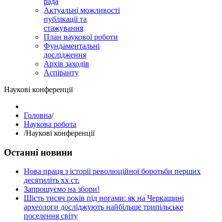
рада
Актуальні можливості
публікації та
стажування
План наукової роботи
Фундаментальні
дослідження
Архів заходів
Аспіранту
Наукові конференції
Головна
/
Наукова робота
/
Наукові конференції
Останні новини
Нова праця з історії революційної боротьби перших
десятиліть хх ст.
Запрошуємо на збори!
Шість тисяч років під ногами: як на Черкащині
археологи досліджують найбільше трипільське
поселення світу