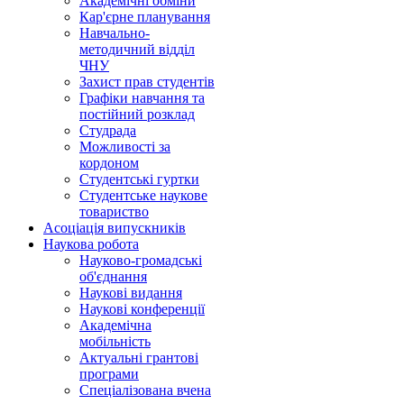
Академічні обміни
Кар'єрне планування
Навчально-
методичний відділ
ЧНУ
Захист прав студентів
Графіки навчання та
постійний розклад
Студрада
Можливості за
кордоном
Студентські гуртки
Студентське наукове
товариство
Асоціація випускників
Наукова робота
Науково-громадські
об'єднання
Наукові видання
Наукові конференції
Академічна
мобільність
Актуальні грантові
програми
Спеціалізована вчена