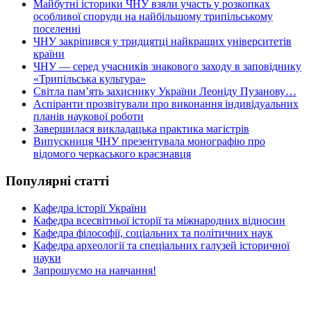
Майбутні історики ЧНУ взяли участь у розкопках
особливої споруди на найбільшому трипільському
поселенні
ЧНУ закріпився у тридцятці найкращих університетів
країни
ЧНУ — серед учасників знакового заходу в заповіднику
«Трипільська культура»
Світла пам’ять захиснику України Леоніду Пузанову…
Аспіранти прозвітували про виконання індивідуальних
планів наукової роботи
Завершилася викладацька практика магістрів
Випускниця ЧНУ презентувала монографію про
відомого черкаського краєзнавця
Популярні статті
Кафедра історії України
Кафедра всесвітньої історії та міжнародних відносин
Кафедра філософії, соціальних та політичних наук
Кафедра археології та спеціальних галузей історичної
науки
Запрошуємо на навчання!