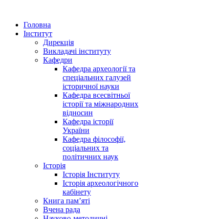
Головна
Інститут
Дирекція
Викладачі інституту
Кафедри
Кафедра археології та
спеціальних галузей
історичної науки
Кафедра всесвітньої
історії та міжнародних
відносин
Кафедра історії
України
Кафедра філософії,
соціальних та
політичних наук
Історія
Історія Інституту
Історія археологічного
кабінету
Книга памʼяті
Вчена рада
Науково-методичні