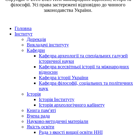
філософії. Усі права застережені відповідно до чинного
законодавства України.
Головна
Інститут
Дирекція
Викладачі інституту
Кафедри
Кафедра археології та спеціальних галузей
історичної науки
Кафедра всесвітньої історії та міжнародних
відносин
Кафедра історії України
Кафедра філософії, соціальних та політичних
наук
Історія
Історія Інституту
Історія археологічного кабінету
Книга памʼяті
Вчена рада
Науково-методичні матеріали
Якість освіти
Рада з якості вищої освіти ННІ