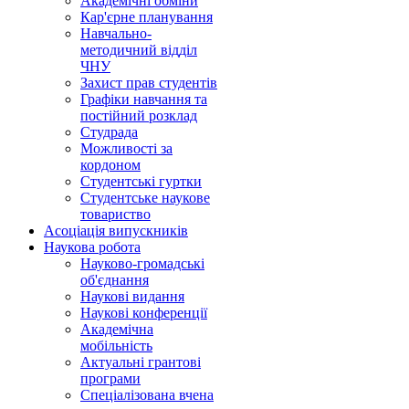
Академічні обміни
Кар'єрне планування
Навчально-
методичний відділ
ЧНУ
Захист прав студентів
Графіки навчання та
постійний розклад
Студрада
Можливості за
кордоном
Студентські гуртки
Студентське наукове
товариство
Асоціація випускників
Наукова робота
Науково-громадські
об'єднання
Наукові видання
Наукові конференції
Академічна
мобільність
Актуальні грантові
програми
Спеціалізована вчена