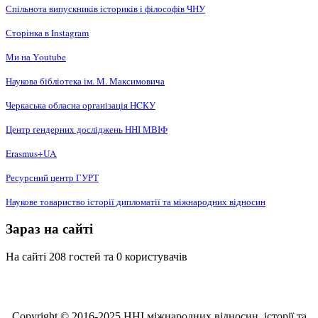
Спільнота випускників істориків і філософів ЧНУ
Сторінка в Instagram
Ми на Youtube
Наукова бібліотека ім. М. Максимовича
Черкаська обласна організація НCКУ
Центр ґендерних досліджень ННІ МВІФ
Erasmus+UA
Ресурсний центр ГУРТ
Наукове товариство історії дипломатії та міжнародних відносин
Зараз на сайті
На сайті 208 гостей та 0 користувачів
Copyright © 2016-2025 ННІ міжнародних відносин, історії та