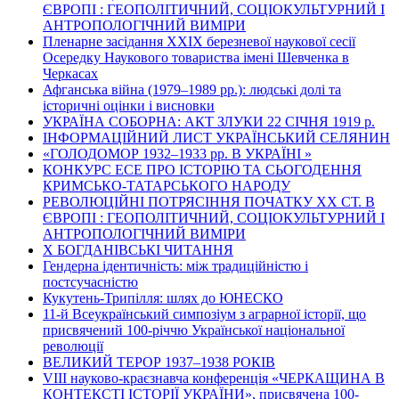
ЄВРОПІ : ГЕОПОЛІТИЧНИЙ, СОЦІОКУЛЬТУРНИЙ І
АНТРОПОЛОГІЧНИЙ ВИМІРИ
Пленарне засідання ХХІХ березневої наукової сесії
Осередку Наукового товариства імені Шевченка в
Черкасах
Афганська війна (1979–1989 рр.): людські долі та
історичні оцінки і висновки
УКРАЇНА СОБОРНА: АКТ ЗЛУКИ 22 СІЧНЯ 1919 р.
ІНФОРМАЦІЙНИЙ ЛИСТ УКРАЇНСЬКИЙ СЕЛЯНИН
«ГОЛОДОМОР 1932–1933 рр. В УКРАЇНІ »
КОНКУРС ЕСЕ ПРО ІСТОРІЮ ТА СЬОГОДЕННЯ
КРИМСЬКО-ТАТАРСЬКОГО НАРОДУ
РЕВОЛЮЦІЙНІ ПОТРЯСІННЯ ПОЧАТКУ ХХ СТ. В
ЄВРОПІ : ГЕОПОЛІТИЧНИЙ, СОЦІОКУЛЬТУРНИЙ І
АНТРОПОЛОГІЧНИЙ ВИМІРИ
Х БОГДАНІВСЬКІ ЧИТАННЯ
Гендерна ідентичність: між традиційністю і
постсучасністю
Кукутень-Трипілля: шлях до ЮНЕСКО
11-й Всеукраїнський симпозіум з аграрної історії, що
присвячений 100-річчю Української національної
революції
ВЕЛИКИЙ ТЕРОР 1937–1938 РОКІВ
VІІІ науково-краєзнавча конференція «ЧЕРКАЩИНА В
КОНТЕКСТІ ІСТОРІЇ УКРАЇНИ», присвячена 100-