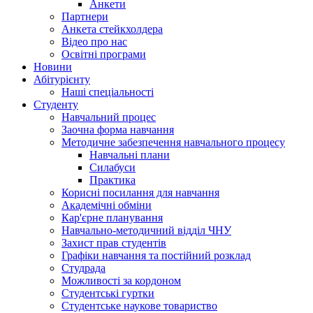
Анкети
Партнери
Анкета стейкхолдера
Відео про нас
Освітні програми
Hовини
Абітурієнту
Наші спеціальності
Студенту
Навчальний процес
Заочна форма навчання
Методичне забезпечення навчального процесу
Навчальні плани
Силабуси
Практика
Корисні посилання для навчання
Академічні обміни
Кар'єрне планування
Навчально-методичний відділ ЧНУ
Захист прав студентів
Графіки навчання та постійний розклад
Студрада
Можливості за кордоном
Студентські гуртки
Студентське наукове товариство