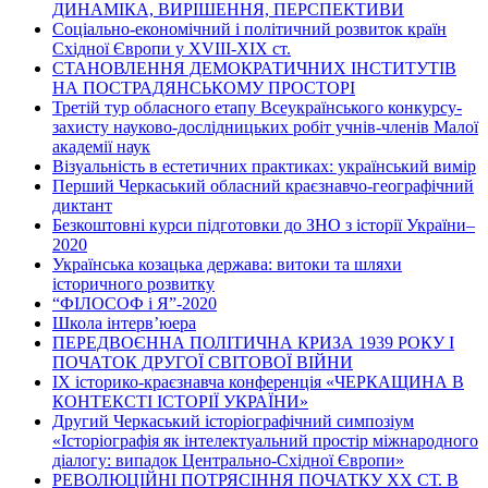
ДИНАМІКА, ВИРІШЕННЯ, ПЕРСПЕКТИВИ
Соціально-економічний і політичний розвиток країн
Східної Європи у ХVІІІ-ХІХ ст.
СТАНОВЛЕННЯ ДЕМОКРАТИЧНИХ ІНСТИТУТІВ
НА ПОСТРАДЯНСЬКОМУ ПРОСТОРІ
Третій тур обласного етапу Всеукраїнського конкурсу-
захисту науково-дослідницьких робіт учнів-членів Малої
академії наук
Візуальність в естетичних практиках: український вимір
Перший Черкаський обласний краєзнавчо-географічний
диктант
Безкоштовні курси підготовки до ЗНО з історії України–
2020
Українська козацька держава: витоки та шляхи
історичного розвитку
“ФІЛОСОФ і Я”-2020
Школа інтерв’юера
ПЕРЕДВОЄННА ПОЛІТИЧНА КРИЗА 1939 РОКУ І
ПОЧАТОК ДРУГОЇ СВІТОВОЇ ВІЙНИ
ІХ історико-краєзнавча конференція «ЧЕРКАЩИНА В
КОНТЕКСТІ ІСТОРІЇ УКРАЇНИ»
Другий Черкаський історіографічний симпозіум
«Історіографія як інтелектуальний простір міжнародного
діалогу: випадок Центрально-Східної Європи»
РЕВОЛЮЦІЙНІ ПОТРЯСІННЯ ПОЧАТКУ ХХ СТ. В