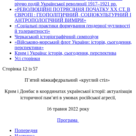
річчю подій Української революції 1917–1921 рр.
«РЕВОЛЮЦІЙНІ ПОТРЯСІННЯ ПОЧАТКУ ХХ СТ. В
ЄВРОПІ : ГЕОПОЛІТИЧНИЙ, СОЦІОКУЛЬТУРНИЙ І
АНТРОПОЛОГІЧНИЙ ВИМІРИ»
«Соціальні практики формування ґендерної чутливості
й толерантності»
Черкаський історіографічний симпозіум
«Військово-морський флот України: історія, сьогодення,
перспективи»
Крим і Україна: історія, сьогодення, перспектива
Усі сторінки
Сторінка 12 із 57
П’ятий міжкафедральний «круглий стіл»
Крим і Донбас в координатах української історії: актуалізація
історичної пам’яті в умовах російської агресії,
16 травня 2022 року
Програма
Попередня
Наступна