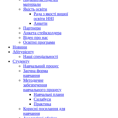
матеріали
Якість освіти
Рада з якості вищої
освіти ННІ
Анкети
Партнери
Анкета стейкхолдера
Відео про нас
Освітні програми
Hовини
Абітурієнту
Наші спеціальності
Студенту
Навчальний процес
Заочна форма
навчання
Методичне
забезпечення
навчального процесу
Навчальні плани
Силабуси
Практика
Корисні посилання для
навчання