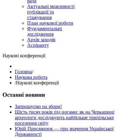
рада
Актуальні можливості
публікації та
стажування
План наукової роботи
Фундаментальні
дослідження
Архів заходів
Аспіранту
Наукові конференції
Головна
/
Наукова робота
/
Наукові конференції
Останні новини
Запрошуємо на збори!
Шість тисяч років під ногами: як на Черкащині
археологи досліджують найбільше трипільське
поселення світу
Юрій Присяжнюк — про значення Української
Державності