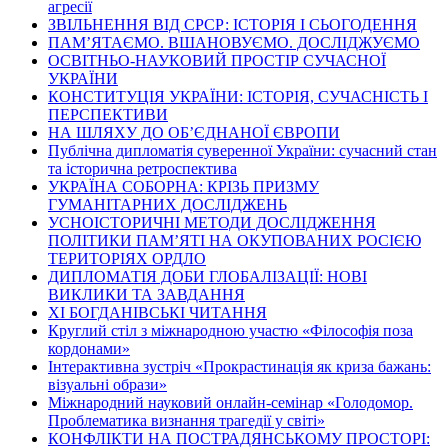
агресії
ЗВІЛЬНЕННЯ ВІД СРСР: ІСТОРІЯ І СЬОГОДЕННЯ
ПАМ’ЯТАЄМО. ВШАНОВУЄМО. ДОСЛІДЖУЄМО
ОСВІТНЬО-НАУКОВИЙ ПРОСТІР СУЧАСНОЇ
УКРАЇНИ
КОНСТИТУЦІЯ УКРАЇНИ: ІСТОРІЯ, СУЧАСНІСТЬ І
ПЕРСПЕКТИВИ
НА ШЛЯХУ ДО ОБ’ЄДНАНОЇ ЄВРОПИ
Публічна дипломатія суверенної України: сучасний стан
та історична ретроспектива
УКРАЇНА СОБОРНА: КРІЗЬ ПРИЗМУ
ГУМАНІТАРНИХ ДОСЛІДЖЕНЬ
УСНОІСТОРИЧНІ МЕТОДИ ДОСЛІДЖЕННЯ
ПОЛІТИКИ ПАМ’ЯТІ НА ОКУПОВАНИХ РОСІЄЮ
ТЕРИТОРІЯХ ОРДЛО
ДИПЛОМАТІЯ ДОБИ ГЛОБАЛІЗАЦІЇ: НОВІ
ВИКЛИКИ ТА ЗАВДАННЯ
ХІ БОГДАНІВСЬКІ ЧИТАННЯ
Круглий стіл з міжнародною участю «Філософія поза
кордонами»
Інтерактивна зустріч «Прокрастинація як криза бажань:
візуальні образи»
Міжнародний науковий онлайн-семінар «Голодомор.
Проблематика визнання трагедії у світі»
КОНФЛІКТИ НА ПОСТРАДЯНСЬКОМУ ПРОСТОРІ: