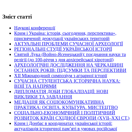
Зміст статті
Наукові конференції
Крим і Україна: історія, сьогодення, перспектива»,
присвячений деокупації українських територій
АКТУАЛЬНІ ПРОБЛЕМИ СУЧАСНОЇ АРХЕОЛОГІЇ
РЕГІОНАЛЬНІ СТУДІЇ УКРАЇНСЬКОЇ ІСТОРІЇ
Святий Лука (Войно-Ясенецький): поєднання науки та
релігії (до 100-річчя з дня архієрейської хіротонії)
АРХЕОЛОГІЧНІ ДОСЛІДЖЕННЯ НА ЧЕРКАЩИНІ
ОСТАННІХ РОКІВ: ПІДСУМКИ ТА ПЕРСПЕКТИВИ
ХІІ Міжнародний симпозіум з аграрної історії
СУЧАСНА СТУДЕНТСЬКА ІСТОРИЧНА НАУКА:
ВІЗІЇ ТА НАПРЯМИ
ДИПЛОМАТІЯ ДОБИ ГЛОБАЛІЗАЦІЇ: НОВІ
ВИКЛИКИ ТА ЗАВДАННЯ
МЕДІАЦІЯ ЯК СОЦІОКОМУНІКАТИВНА
ПРАКТИКА: ОСВІТА. КУЛЬТУРА. МИСТЕЦТВО
СОЦІАЛЬНО-ЕКОНОМІЧНИЙ І ПОЛІТИЧНИЙ
РОЗВИТОК КРАЇН СХІДНОЇ ЄВРОПИ (ХVІІ–ХХІ СТ.)
Крим і Донбас в координатах української історії:
актуалізація історичної пам’яті в умовах російської