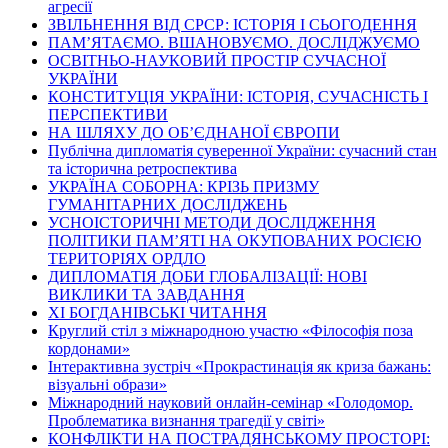
агресії
ЗВІЛЬНЕННЯ ВІД СРСР: ІСТОРІЯ І СЬОГОДЕННЯ
ПАМ’ЯТАЄМО. ВШАНОВУЄМО. ДОСЛІДЖУЄМО
ОСВІТНЬО-НАУКОВИЙ ПРОСТІР СУЧАСНОЇ
УКРАЇНИ
КОНСТИТУЦІЯ УКРАЇНИ: ІСТОРІЯ, СУЧАСНІСТЬ І
ПЕРСПЕКТИВИ
НА ШЛЯХУ ДО ОБ’ЄДНАНОЇ ЄВРОПИ
Публічна дипломатія суверенної України: сучасний стан
та історична ретроспектива
УКРАЇНА СОБОРНА: КРІЗЬ ПРИЗМУ
ГУМАНІТАРНИХ ДОСЛІДЖЕНЬ
УСНОІСТОРИЧНІ МЕТОДИ ДОСЛІДЖЕННЯ
ПОЛІТИКИ ПАМ’ЯТІ НА ОКУПОВАНИХ РОСІЄЮ
ТЕРИТОРІЯХ ОРДЛО
ДИПЛОМАТІЯ ДОБИ ГЛОБАЛІЗАЦІЇ: НОВІ
ВИКЛИКИ ТА ЗАВДАННЯ
ХІ БОГДАНІВСЬКІ ЧИТАННЯ
Круглий стіл з міжнародною участю «Філософія поза
кордонами»
Інтерактивна зустріч «Прокрастинація як криза бажань:
візуальні образи»
Міжнародний науковий онлайн-семінар «Голодомор.
Проблематика визнання трагедії у світі»
КОНФЛІКТИ НА ПОСТРАДЯНСЬКОМУ ПРОСТОРІ: