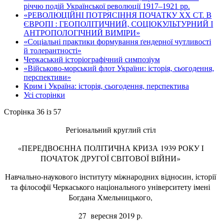
річчю подій Української революції 1917–1921 рр.
«РЕВОЛЮЦІЙНІ ПОТРЯСІННЯ ПОЧАТКУ ХХ СТ. В
ЄВРОПІ : ГЕОПОЛІТИЧНИЙ, СОЦІОКУЛЬТУРНИЙ І
АНТРОПОЛОГІЧНИЙ ВИМІРИ»
«Соціальні практики формування ґендерної чутливості
й толерантності»
Черкаський історіографічний симпозіум
«Військово-морський флот України: історія, сьогодення,
перспективи»
Крим і Україна: історія, сьогодення, перспектива
Усі сторінки
Сторінка 36 із 57
Регіональний круглий стіл
«ПЕРЕДВОЄННА ПОЛІТИЧНА КРИЗА 1939 РОКУ І
ПОЧАТОК ДРУГОЇ СВІТОВОЇ ВІЙНИ»
Навчально-наукового інституту міжнародних відносин, історії
та філософії Черкаського національного університету імені
Богдана Хмельницького,
27 вересня 2019 р.