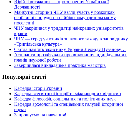
Юрій Присяжнюк — про значення Української
Державності
Майбутні історики ЧНУ взяли участь у розкопках
особливої споруди на найбільшому трипільському
поселенні
ЧНУ закріпився у тридцятці найкращих університетів
країни
ЧНУ — серед учасників знакового заходу в заповіднику
«Трипільська культура»
Світла пам’ять захиснику України Леоніду Пузанову…
Аспіранти прозвітували про виконання індивідуальних
планів наукової роботи
Завершилася викладацька практика магістрів
Популярні статті
Кафедра історії України
Кафедра всесвітньої історії та міжнародних відносин
Кафедра філософії, соціальних та політичних наук
Кафедра археології та спеціальних галузей історичної
науки
Запрошуємо на навчання!