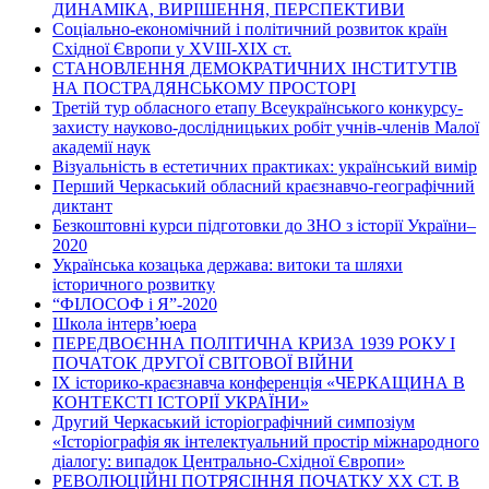
ДИНАМІКА, ВИРІШЕННЯ, ПЕРСПЕКТИВИ
Соціально-економічний і політичний розвиток країн
Східної Європи у ХVІІІ-ХІХ ст.
СТАНОВЛЕННЯ ДЕМОКРАТИЧНИХ ІНСТИТУТІВ
НА ПОСТРАДЯНСЬКОМУ ПРОСТОРІ
Третій тур обласного етапу Всеукраїнського конкурсу-
захисту науково-дослідницьких робіт учнів-членів Малої
академії наук
Візуальність в естетичних практиках: український вимір
Перший Черкаський обласний краєзнавчо-географічний
диктант
Безкоштовні курси підготовки до ЗНО з історії України–
2020
Українська козацька держава: витоки та шляхи
історичного розвитку
“ФІЛОСОФ і Я”-2020
Школа інтерв’юера
ПЕРЕДВОЄННА ПОЛІТИЧНА КРИЗА 1939 РОКУ І
ПОЧАТОК ДРУГОЇ СВІТОВОЇ ВІЙНИ
ІХ історико-краєзнавча конференція «ЧЕРКАЩИНА В
КОНТЕКСТІ ІСТОРІЇ УКРАЇНИ»
Другий Черкаський історіографічний симпозіум
«Історіографія як інтелектуальний простір міжнародного
діалогу: випадок Центрально-Східної Європи»
РЕВОЛЮЦІЙНІ ПОТРЯСІННЯ ПОЧАТКУ ХХ СТ. В