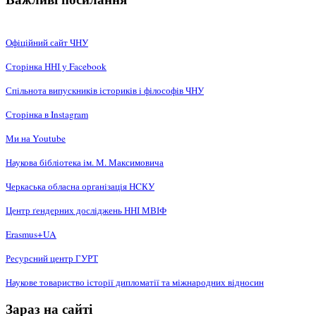
Офіційний сайт ЧНУ
Сторінка ННІ у Facebook
Спільнота випускників істориків і філософів ЧНУ
Сторінка в Instagram
Ми на Youtube
Наукова бібліотека ім. М. Максимовича
Черкаська обласна організація НCКУ
Центр ґендерних досліджень ННІ МВІФ
Erasmus+UA
Ресурсний центр ГУРТ
Наукове товариство історії дипломатії та міжнародних відносин
Зараз на сайті