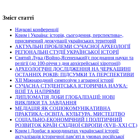
Зміст статті
Наукові конференції
Крим і Україна: історія, сьогодення, перспектива»,
присвячений деокупації українських територій
АКТУАЛЬНІ ПРОБЛЕМИ СУЧАСНОЇ АРХЕОЛОГІЇ
РЕГІОНАЛЬНІ СТУДІЇ УКРАЇНСЬКОЇ ІСТОРІЇ
Святий Лука (Войно-Ясенецький): поєднання науки та
релігії (до 100-річчя з дня архієрейської хіротонії)
АРХЕОЛОГІЧНІ ДОСЛІДЖЕННЯ НА ЧЕРКАЩИНІ
ОСТАННІХ РОКІВ: ПІДСУМКИ ТА ПЕРСПЕКТИВИ
ХІІ Міжнародний симпозіум з аграрної історії
СУЧАСНА СТУДЕНТСЬКА ІСТОРИЧНА НАУКА:
ВІЗІЇ ТА НАПРЯМИ
ДИПЛОМАТІЯ ДОБИ ГЛОБАЛІЗАЦІЇ: НОВІ
ВИКЛИКИ ТА ЗАВДАННЯ
МЕДІАЦІЯ ЯК СОЦІОКОМУНІКАТИВНА
ПРАКТИКА: ОСВІТА. КУЛЬТУРА. МИСТЕЦТВО
СОЦІАЛЬНО-ЕКОНОМІЧНИЙ І ПОЛІТИЧНИЙ
РОЗВИТОК КРАЇН СХІДНОЇ ЄВРОПИ (ХVІІ–ХХІ СТ.)
Крим і Донбас в координатах української історії:
актуалізація історичної пам’яті в умовах російської