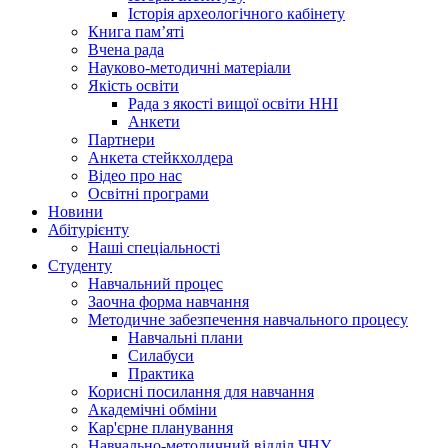
Історія археологічного кабінету
Книга памʼяті
Вчена рада
Науково-методичні матеріали
Якість освіти
Рада з якості вищої освіти ННІ
Анкети
Партнери
Анкета стейкхолдера
Відео про нас
Освітні програми
Hовини
Абітурієнту
Наші спеціальності
Студенту
Навчальний процес
Заочна форма навчання
Методичне забезпечення навчального процесу
Навчальні плани
Силабуси
Практика
Корисні посилання для навчання
Академічні обміни
Кар'єрне планування
Навчально-методичний відділ ЧНУ