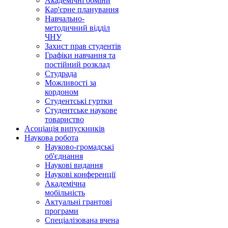
Академічні обміни
Кар'єрне планування
Навчально-
методичний відділ
ЧНУ
Захист прав студентів
Графіки навчання та
постійний розклад
Студрада
Можливості за
кордоном
Студентські гуртки
Студентське наукове
товариство
Асоціація випускників
Наукова робота
Науково-громадські
об'єднання
Наукові видання
Наукові конференції
Академічна
мобільність
Актуальні грантові
програми
Спеціалізована вчена