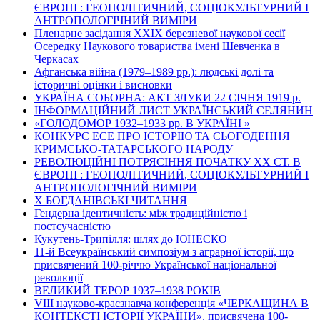
ЄВРОПІ : ГЕОПОЛІТИЧНИЙ, СОЦІОКУЛЬТУРНИЙ І
АНТРОПОЛОГІЧНИЙ ВИМІРИ
Пленарне засідання ХХІХ березневої наукової сесії
Осередку Наукового товариства імені Шевченка в
Черкасах
Афганська війна (1979–1989 рр.): людські долі та
історичні оцінки і висновки
УКРАЇНА СОБОРНА: АКТ ЗЛУКИ 22 СІЧНЯ 1919 р.
ІНФОРМАЦІЙНИЙ ЛИСТ УКРАЇНСЬКИЙ СЕЛЯНИН
«ГОЛОДОМОР 1932–1933 рр. В УКРАЇНІ »
КОНКУРС ЕСЕ ПРО ІСТОРІЮ ТА СЬОГОДЕННЯ
КРИМСЬКО-ТАТАРСЬКОГО НАРОДУ
РЕВОЛЮЦІЙНІ ПОТРЯСІННЯ ПОЧАТКУ ХХ СТ. В
ЄВРОПІ : ГЕОПОЛІТИЧНИЙ, СОЦІОКУЛЬТУРНИЙ І
АНТРОПОЛОГІЧНИЙ ВИМІРИ
Х БОГДАНІВСЬКІ ЧИТАННЯ
Гендерна ідентичність: між традиційністю і
постсучасністю
Кукутень-Трипілля: шлях до ЮНЕСКО
11-й Всеукраїнський симпозіум з аграрної історії, що
присвячений 100-річчю Української національної
революції
ВЕЛИКИЙ ТЕРОР 1937–1938 РОКІВ
VІІІ науково-краєзнавча конференція «ЧЕРКАЩИНА В
КОНТЕКСТІ ІСТОРІЇ УКРАЇНИ», присвячена 100-