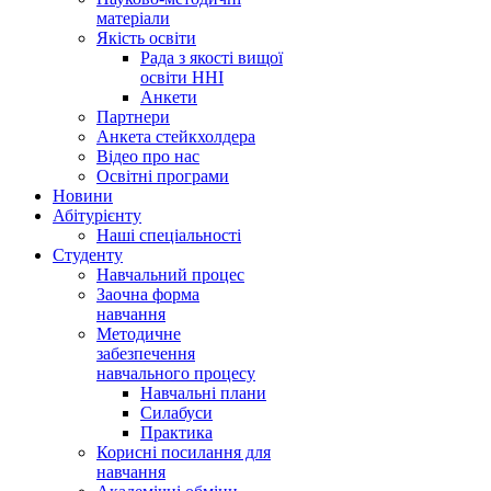
матеріали
Якість освіти
Рада з якості вищої
освіти ННІ
Анкети
Партнери
Анкета стейкхолдера
Відео про нас
Освітні програми
Hовини
Абітурієнту
Наші спеціальності
Студенту
Навчальний процес
Заочна форма
навчання
Методичне
забезпечення
навчального процесу
Навчальні плани
Силабуси
Практика
Корисні посилання для
навчання