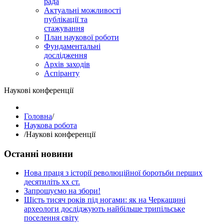
рада
Актуальні можливості
публікації та
стажування
План наукової роботи
Фундаментальні
дослідження
Архів заходів
Аспіранту
Наукові конференції
Головна
/
Наукова робота
/
Наукові конференції
Останні новини
Нова праця з історії революційної боротьби перших
десятиліть хх ст.
Запрошуємо на збори!
Шість тисяч років під ногами: як на Черкащині
археологи досліджують найбільше трипільське
поселення світу