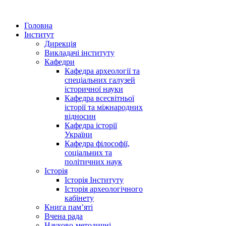
Головна
Інститут
Дирекція
Викладачі інституту
Кафедри
Кафедра археології та
спеціальних галузей
історичної науки
Кафедра всесвітньої
історії та міжнародних
відносин
Кафедра історії
України
Кафедра філософії,
соціальних та
політичних наук
Історія
Історія Інституту
Історія археологічного
кабінету
Книга памʼяті
Вчена рада
Науково-методичні