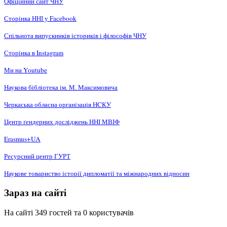
Офіційний сайт ЧНУ
Сторінка ННІ у Facebook
Спільнота випускників істориків і філософів ЧНУ
Сторінка в Instagram
Ми на Youtube
Наукова бібліотека ім. М. Максимовича
Черкаська обласна організація НCКУ
Центр ґендерних досліджень ННІ МВІФ
Erasmus+UA
Ресурсний центр ГУРТ
Наукове товариство історії дипломатії та міжнародних відносин
Зараз на сайті
На сайті 349 гостей та 0 користувачів