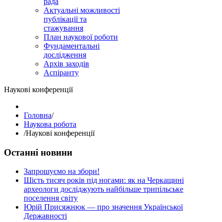
рада
Актуальні можливості
публікації та
стажування
План наукової роботи
Фундаментальні
дослідження
Архів заходів
Аспіранту
Наукові конференції
Головна
/
Наукова робота
/
Наукові конференції
Останні новини
Запрошуємо на збори!
Шість тисяч років під ногами: як на Черкащині
археологи досліджують найбільше трипільське
поселення світу
Юрій Присяжнюк — про значення Української
Державності