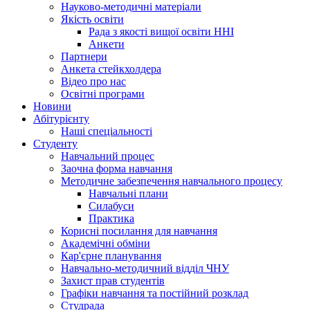
Науково-методичні матеріали
Якість освіти
Рада з якості вищої освіти ННІ
Анкети
Партнери
Анкета стейкхолдера
Відео про нас
Освітні програми
Hовини
Абітурієнту
Наші спеціальності
Студенту
Навчальний процес
Заочна форма навчання
Методичне забезпечення навчального процесу
Навчальні плани
Силабуси
Практика
Корисні посилання для навчання
Академічні обміни
Кар'єрне планування
Навчально-методичний відділ ЧНУ
Захист прав студентів
Графіки навчання та постійний розклад
Студрада