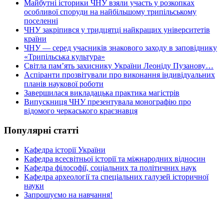
Майбутні історики ЧНУ взяли участь у розкопках
особливої споруди на найбільшому трипільському
поселенні
ЧНУ закріпився у тридцятці найкращих університетів
країни
ЧНУ — серед учасників знакового заходу в заповіднику
«Трипільська культура»
Світла пам’ять захиснику України Леоніду Пузанову…
Аспіранти прозвітували про виконання індивідуальних
планів наукової роботи
Завершилася викладацька практика магістрів
Випускниця ЧНУ презентувала монографію про
відомого черкаського краєзнавця
Популярні статті
Кафедра історії України
Кафедра всесвітньої історії та міжнародних відносин
Кафедра філософії, соціальних та політичних наук
Кафедра археології та спеціальних галузей історичної
науки
Запрошуємо на навчання!