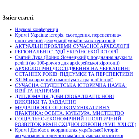
Зміст статті
Наукові конференції
Крим і Україна: історія, сьогодення, перспектива»,
присвячений деокупації українських територій
АКТУАЛЬНІ ПРОБЛЕМИ СУЧАСНОЇ АРХЕОЛОГІЇ
РЕГІОНАЛЬНІ СТУДІЇ УКРАЇНСЬКОЇ ІСТОРІЇ
Святий Лука (Войно-Ясенецький): поєднання науки та
релігії (до 100-річчя з дня архієрейської хіротонії)
АРХЕОЛОГІЧНІ ДОСЛІДЖЕННЯ НА ЧЕРКАЩИНІ
ОСТАННІХ РОКІВ: ПІДСУМКИ ТА ПЕРСПЕКТИВИ
ХІІ Міжнародний симпозіум з аграрної історії
СУЧАСНА СТУДЕНТСЬКА ІСТОРИЧНА НАУКА:
ВІЗІЇ ТА НАПРЯМИ
ДИПЛОМАТІЯ ДОБИ ГЛОБАЛІЗАЦІЇ: НОВІ
ВИКЛИКИ ТА ЗАВДАННЯ
МЕДІАЦІЯ ЯК СОЦІОКОМУНІКАТИВНА
ПРАКТИКА: ОСВІТА. КУЛЬТУРА. МИСТЕЦТВО
СОЦІАЛЬНО-ЕКОНОМІЧНИЙ І ПОЛІТИЧНИЙ
РОЗВИТОК КРАЇН СХІДНОЇ ЄВРОПИ (ХVІІ–ХХІ СТ.)
Крим і Донбас в координатах української історії:
актуалізація історичної пам’яті в умовах російської