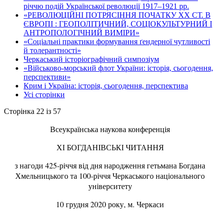
річчю подій Української революції 1917–1921 рр.
«РЕВОЛЮЦІЙНІ ПОТРЯСІННЯ ПОЧАТКУ ХХ СТ. В
ЄВРОПІ : ГЕОПОЛІТИЧНИЙ, СОЦІОКУЛЬТУРНИЙ І
АНТРОПОЛОГІЧНИЙ ВИМІРИ»
«Соціальні практики формування ґендерної чутливості
й толерантності»
Черкаський історіографічний симпозіум
«Військово-морський флот України: історія, сьогодення,
перспективи»
Крим і Україна: історія, сьогодення, перспектива
Усі сторінки
Сторінка 22 із 57
Всеукраїнська наукова конференція
ХІ БОГДАНІВСЬКІ ЧИТАННЯ
з нагоди 425-річчя від дня народження гетьмана Богдана
Хмельницького та 100-річчя Черкаського національного
університету
10 грудня 2020 року, м. Черкаси