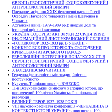
ЄВРОПІ : ГЕОПОЛІТИЧНИЙ, СОЦІОКУЛЬТУРНИЙ І
АНТРОПОЛОГІЧНИЙ ВИМІРИ
Пленарне засідання ХХІХ березневої наукової сесії
Осередку Наукового товариства імені Шевченка в
Черкасах
Афганська війна (1979–1989 рр.): людські долі та
історичні оцінки і висновки
УКРАЇНА СОБОРНА: АКТ ЗЛУКИ 22 СІЧНЯ 1919 р.
ІНФОРМАЦІЙНИЙ ЛИСТ УКРАЇНСЬКИЙ СЕЛЯНИН
«ГОЛОДОМОР 1932–1933 рр. В УКРАЇНІ »
КОНКУРС ЕСЕ ПРО ІСТОРІЮ ТА СЬОГОДЕННЯ
КРИМСЬКО-ТАТАРСЬКОГО НАРОДУ
РЕВОЛЮЦІЙНІ ПОТРЯСІННЯ ПОЧАТКУ ХХ СТ. В
ЄВРОПІ : ГЕОПОЛІТИЧНИЙ, СОЦІОКУЛЬТУРНИЙ І
АНТРОПОЛОГІЧНИЙ ВИМІРИ
Х БОГДАНІВСЬКІ ЧИТАННЯ
Гендерна ідентичність: між традиційністю і
постсучасністю
Кукутень-Трипілля: шлях до ЮНЕСКО
11-й Всеукраїнський симпозіум з аграрної історії, що
присвячений 100-річчю Української національної
революції
ВЕЛИКИЙ ТЕРОР 1937–1938 РОКІВ
VІІІ науково-краєзнавча конференція «ЧЕРКАЩИНА В
КОНТЕКСТІ ІСТОРІЇ УКРАЇНИ», присвячена 100-