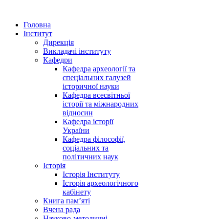
Головна
Інститут
Дирекція
Викладачі інституту
Кафедри
Кафедра археології та
спеціальних галузей
історичної науки
Кафедра всесвітньої
історії та міжнародних
відносин
Кафедра історії
України
Кафедра філософії,
соціальних та
політичних наук
Історія
Історія Інституту
Історія археологічного
кабінету
Книга памʼяті
Вчена рада
Науково-методичні