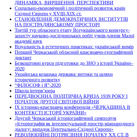
ДИНАМІКА, ВИРІШЕННЯ, ПЕРСПЕКТИВИ
Соціально-економічний і політичний розвиток країн
Східної Європи у ХVІІІ-ХІХ ст.
СТАНОВЛЕННЯ ДЕМОКРАТИЧНИХ ІНСТИТУТІВ
НА ПОСТРАДЯНСЬКОМУ ПРОСТОРІ
Третій тур обласного етапу Всеукраїнського конкурсу-
захисту науково-дослідницьких робіт учнів-членів Малої
академії наук
Візуальність в естетичних практиках: український вимір
Перший Черкаський обласний краєзнавчо-географічний
диктант
Безкоштовні курси підготовки до ЗНО з історії України–
2020
Українська козацька держава: витоки та шляхи
історичного розвитку
“ФІЛОСОФ і Я”-2020
Школа інтерв’юера
ПЕРЕДВОЄННА ПОЛІТИЧНА КРИЗА 1939 РОКУ І
ПОЧАТОК ДРУГОЇ СВІТОВОЇ ВІЙНИ
ІХ історико-краєзнавча конференція «ЧЕРКАЩИНА В
КОНТЕКСТІ ІСТОРІЇ УКРАЇНИ»
Другий Черкаський історіографічний симпозіум
«Історіографія як інтелектуальний простір міжнародного
діалогу: випадок Центрально-Східної Європи»
РЕВОЛЮЦІЙНІ ПОТРЯСІННЯ ПОЧАТКУ ХХ СТ. В