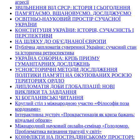
агресії
ЗВІЛЬНЕННЯ ВІД СРСР: ІСТОРІЯ І СЬОГОДЕННЯ
ПАМ’ЯТАЄМО. ВШАНОВУЄМО. ДОСЛІДЖУЄМО
ОСВІТНЬО-НАУКОВИЙ ПРОСТІР СУЧАСНОЇ
УКРАЇНИ
КОНСТИТУЦІЯ УКРАЇНИ: ІСТОРІЯ, СУЧАСНІСТЬ І
ПЕРСПЕКТИВИ
НА ШЛЯХУ ДО ОБ’ЄДНАНОЇ ЄВРОПИ
Публічна дипломатія суверенної України: сучасний стан
та історична ретроспектива
УКРАЇНА СОБОРНА: КРІЗЬ ПРИЗМУ
ГУМАНІТАРНИХ ДОСЛІДЖЕНЬ
УСНОІСТОРИЧНІ МЕТОДИ ДОСЛІДЖЕННЯ
ПОЛІТИКИ ПАМ’ЯТІ НА ОКУПОВАНИХ РОСІЄЮ
ТЕРИТОРІЯХ ОРДЛО
ДИПЛОМАТІЯ ДОБИ ГЛОБАЛІЗАЦІЇ: НОВІ
ВИКЛИКИ ТА ЗАВДАННЯ
ХІ БОГДАНІВСЬКІ ЧИТАННЯ
Круглий стіл з міжнародною участю «Філософія поза
кордонами»
Інтерактивна зустріч «Прокрастинація як криза бажань:
візуальні образи»
Міжнародний науковий онлайн-семінар «Голодомор.
Проблематика визнання трагедії у світі»
КОНФЛІКТИ НА ПОСТРАДЯНСЬКОМУ ПРОСТОРІ: