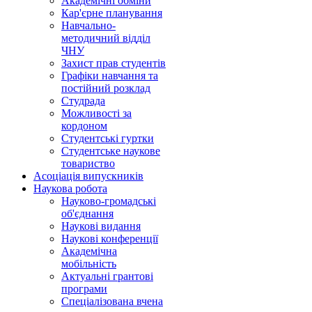
Академічні обміни
Кар'єрне планування
Навчально-
методичний відділ
ЧНУ
Захист прав студентів
Графіки навчання та
постійний розклад
Студрада
Можливості за
кордоном
Студентські гуртки
Студентське наукове
товариство
Асоціація випускників
Наукова робота
Науково-громадські
об'єднання
Наукові видання
Наукові конференції
Академічна
мобільність
Актуальні грантові
програми
Спеціалізована вчена