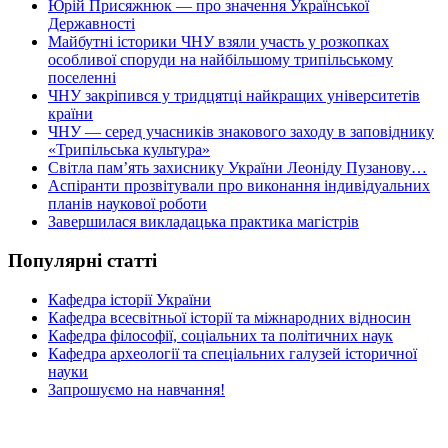
Юрій Присяжнюк — про значення Української
Державності
Майбутні історики ЧНУ взяли участь у розкопках
особливої споруди на найбільшому трипільському
поселенні
ЧНУ закріпився у тридцятці найкращих університетів
країни
ЧНУ — серед учасників знакового заходу в заповіднику
«Трипільська культура»
Світла пам’ять захиснику України Леоніду Пузанову…
Аспіранти прозвітували про виконання індивідуальних
планів наукової роботи
Завершилася викладацька практика магістрів
Популярні статті
Кафедра історії України
Кафедра всесвітньої історії та міжнародних відносин
Кафедра філософії, соціальних та політичних наук
Кафедра археології та спеціальних галузей історичної
науки
Запрошуємо на навчання!