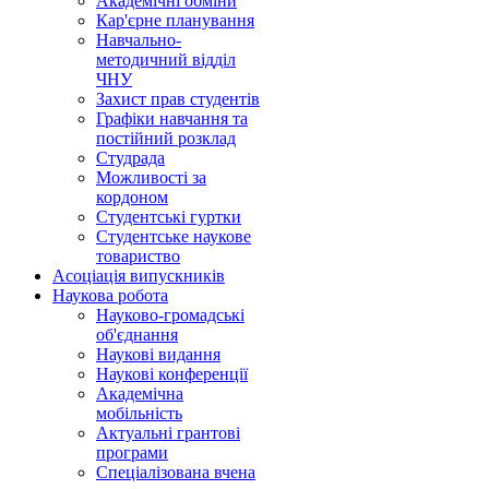
Академічні обміни
Кар'єрне планування
Навчально-
методичний відділ
ЧНУ
Захист прав студентів
Графіки навчання та
постійний розклад
Студрада
Можливості за
кордоном
Студентські гуртки
Студентське наукове
товариство
Асоціація випускників
Наукова робота
Науково-громадські
об'єднання
Наукові видання
Наукові конференції
Академічна
мобільність
Актуальні грантові
програми
Спеціалізована вчена