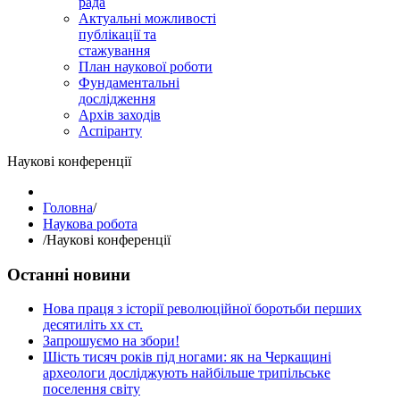
рада
Актуальні можливості
публікації та
стажування
План наукової роботи
Фундаментальні
дослідження
Архів заходів
Аспіранту
Наукові конференції
Головна
/
Наукова робота
/
Наукові конференції
Останні новини
Нова праця з історії революційної боротьби перших
десятиліть хх ст.
Запрошуємо на збори!
Шість тисяч років під ногами: як на Черкащині
археологи досліджують найбільше трипільське
поселення світу