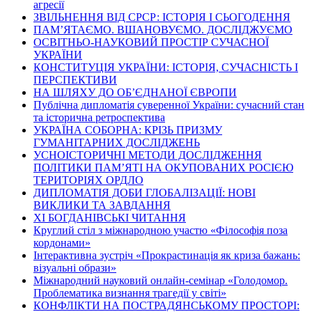
агресії
ЗВІЛЬНЕННЯ ВІД СРСР: ІСТОРІЯ І СЬОГОДЕННЯ
ПАМ’ЯТАЄМО. ВШАНОВУЄМО. ДОСЛІДЖУЄМО
ОСВІТНЬО-НАУКОВИЙ ПРОСТІР СУЧАСНОЇ
УКРАЇНИ
КОНСТИТУЦІЯ УКРАЇНИ: ІСТОРІЯ, СУЧАСНІСТЬ І
ПЕРСПЕКТИВИ
НА ШЛЯХУ ДО ОБ’ЄДНАНОЇ ЄВРОПИ
Публічна дипломатія суверенної України: сучасний стан
та історична ретроспектива
УКРАЇНА СОБОРНА: КРІЗЬ ПРИЗМУ
ГУМАНІТАРНИХ ДОСЛІДЖЕНЬ
УСНОІСТОРИЧНІ МЕТОДИ ДОСЛІДЖЕННЯ
ПОЛІТИКИ ПАМ’ЯТІ НА ОКУПОВАНИХ РОСІЄЮ
ТЕРИТОРІЯХ ОРДЛО
ДИПЛОМАТІЯ ДОБИ ГЛОБАЛІЗАЦІЇ: НОВІ
ВИКЛИКИ ТА ЗАВДАННЯ
ХІ БОГДАНІВСЬКІ ЧИТАННЯ
Круглий стіл з міжнародною участю «Філософія поза
кордонами»
Інтерактивна зустріч «Прокрастинація як криза бажань:
візуальні образи»
Міжнародний науковий онлайн-семінар «Голодомор.
Проблематика визнання трагедії у світі»
КОНФЛІКТИ НА ПОСТРАДЯНСЬКОМУ ПРОСТОРІ: