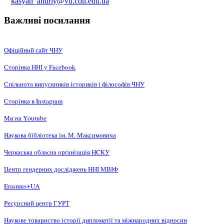
kasyan_andriy@vu.cdu.edu.ua
Важливі посилання
Офіційний сайт ЧНУ
Сторінка ННІ у Facebook
Спільнота випускників істориків і філософів ЧНУ
Сторінка в Instagram
Ми на Youtube
Наукова бібліотека ім. М. Максимовича
Черкаська обласна організація НCКУ
Центр ґендерних досліджень ННІ МВІФ
Erasmus+UA
Ресурсний центр ГУРТ
Наукове товариство історії дипломатії та міжнародних відносин