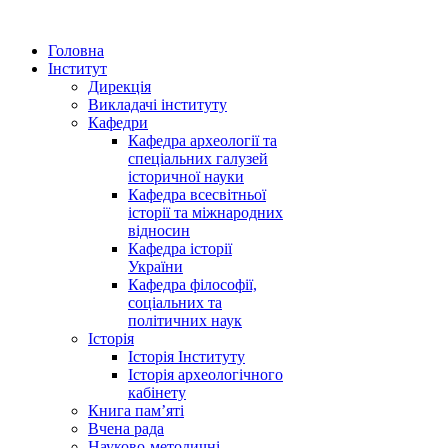
Головна
Інститут
Дирекція
Викладачі інституту
Кафедри
Кафедра археології та
спеціальних галузей
історичної науки
Кафедра всесвітньої
історії та міжнародних
відносин
Кафедра історії
України
Кафедра філософії,
соціальних та
політичних наук
Історія
Історія Інституту
Історія археологічного
кабінету
Книга памʼяті
Вчена рада
Науково-методичні