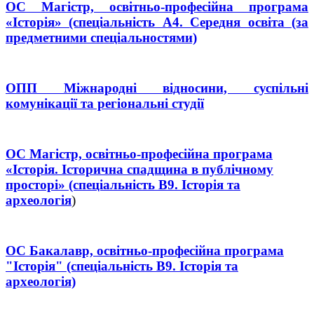
ОС Магістр, освітньо-професійна програма
«Історія» (спеціальність А4. Середня освіта (за
предметними спеціальностями)
ОПП Міжнародні відносини, суспільні
комунікації та регіональні студії
ОС Магістр, освітньо-професійна програма
«Історія. Історична спадщина в публічному
просторі» (спеціальність В9. Історія та
археологія
)
ОС Бакалавр, освітньо-професійна програма
"Історія" (спеціальність В9. Історія та
археологія)