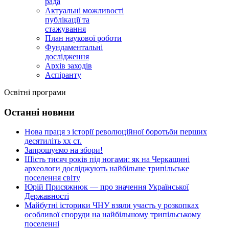
рада
Актуальні можливості
публікації та
стажування
План наукової роботи
Фундаментальні
дослідження
Архів заходів
Аспіранту
Освітні програми
Останні новини
Нова праця з історії революційної боротьби перших
десятиліть хх ст.
Запрошуємо на збори!
Шість тисяч років під ногами: як на Черкащині
археологи досліджують найбільше трипільське
поселення світу
Юрій Присяжнюк — про значення Української
Державності
Майбутні історики ЧНУ взяли участь у розкопках
особливої споруди на найбільшому трипільському
поселенні