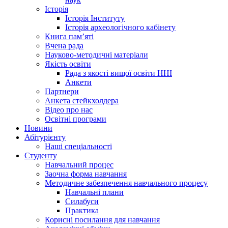
Історія
Історія Інституту
Історія археологічного кабінету
Книга памʼяті
Вчена рада
Науково-методичні матеріали
Якість освіти
Рада з якості вищої освіти ННІ
Анкети
Партнери
Анкета стейкхолдера
Відео про нас
Освітні програми
Hовини
Абітурієнту
Наші спеціальності
Студенту
Навчальний процес
Заочна форма навчання
Методичне забезпечення навчального процесу
Навчальні плани
Силабуси
Практика
Корисні посилання для навчання