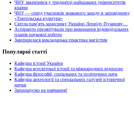
ЧНУ закріпився у тридцятці найкращих університетів
країни
ЧНУ — серед учасників знакового заходу в заповіднику
«Трипільська культура»
Світла пам’ять захиснику України Леоніду Пузанову…
Аспіранти прозвітували про виконання індивідуальних
планів наукової роботи
Завершилася викладацька практика магістрів
Популярні статті
Кафедра історії України
Кафедра всесвітньої історії та міжнародних відносин
Кафедра філософії, соціальних та політичних наук
Кафедра археології та спеціальних галузей історичної
науки
Запрошуємо на навчання!