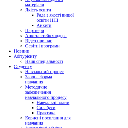
матеріали
Якість освіти
Рада з якості вищої
освіти ННІ
Анкети
Партнери
Анкета стейкхолдера
Відео про нас
Освітні програми
Hовини
Абітурієнту
Наші спеціальності
Студенту
Навчальний процес
Заочна форма
навчання
Методичне
забезпечення
навчального процесу
Навчальні плани
Силабуси
Практика
Корисні посилання для
навчання