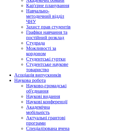
Академічні обміни
Кар'єрне планування
Навчально-
методичний відділ
ЧНУ
Захист прав студентів
Графіки навчання та
постійний розклад
Студрада
Можливості за
кордоном
Студентські гуртки
Студентське наукове
товариство
Асоціація випускників
Наукова робота
Науково-громадські
об'єднання
Наукові видання
Наукові конференції
Академічна
мобільність
Актуальні грантові
програми
Спеціалізована вчена