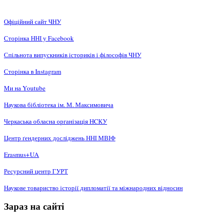
Офіційний сайт ЧНУ
Сторінка ННІ у Facebook
Спільнота випускників істориків і філософів ЧНУ
Сторінка в Instagram
Ми на Youtube
Наукова бібліотека ім. М. Максимовича
Черкаська обласна організація НCКУ
Центр ґендерних досліджень ННІ МВІФ
Erasmus+UA
Ресурсний центр ГУРТ
Наукове товариство історії дипломатії та міжнародних відносин
Зараз на сайті