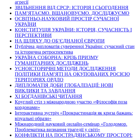
агресії
ЗВІЛЬНЕННЯ ВІД СРСР: ІСТОРІЯ І СЬОГОДЕННЯ
ПАМ’ЯТАЄМО. ВШАНОВУЄМО. ДОСЛІДЖУЄМО
ОСВІТНЬО-НАУКОВИЙ ПРОСТІР СУЧАСНОЇ
УКРАЇНИ
КОНСТИТУЦІЯ УКРАЇНИ: ІСТОРІЯ, СУЧАСНІСТЬ І
ПЕРСПЕКТИВИ
НА ШЛЯХУ ДО ОБ’ЄДНАНОЇ ЄВРОПИ
Публічна дипломатія суверенної України: сучасний стан
та історична ретроспектива
УКРАЇНА СОБОРНА: КРІЗЬ ПРИЗМУ
ГУМАНІТАРНИХ ДОСЛІДЖЕНЬ
УСНОІСТОРИЧНІ МЕТОДИ ДОСЛІДЖЕННЯ
ПОЛІТИКИ ПАМ’ЯТІ НА ОКУПОВАНИХ РОСІЄЮ
ТЕРИТОРІЯХ ОРДЛО
ДИПЛОМАТІЯ ДОБИ ГЛОБАЛІЗАЦІЇ: НОВІ
ВИКЛИКИ ТА ЗАВДАННЯ
ХІ БОГДАНІВСЬКІ ЧИТАННЯ
Круглий стіл з міжнародною участю «Філософія поза
кордонами»
Інтерактивна зустріч «Прокрастинація як криза бажань:
візуальні образи»
Міжнародний науковий онлайн-семінар «Голодомор.
Проблематика визнання трагедії у світі»
КОНФЛІКТИ НА ПОСТРАДЯНСЬКОМУ ПРОСТОРІ: