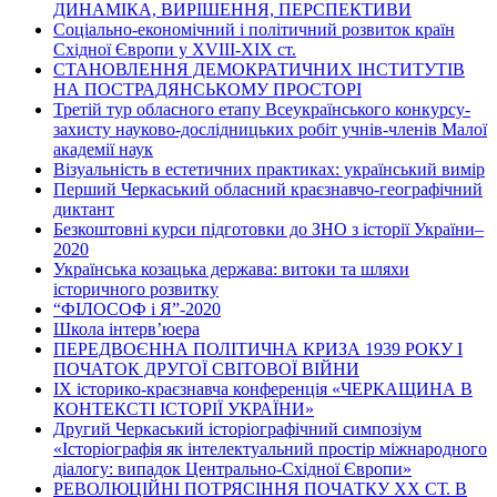
ДИНАМІКА, ВИРІШЕННЯ, ПЕРСПЕКТИВИ
Соціально-економічний і політичний розвиток країн
Східної Європи у ХVІІІ-ХІХ ст.
СТАНОВЛЕННЯ ДЕМОКРАТИЧНИХ ІНСТИТУТІВ
НА ПОСТРАДЯНСЬКОМУ ПРОСТОРІ
Третій тур обласного етапу Всеукраїнського конкурсу-
захисту науково-дослідницьких робіт учнів-членів Малої
академії наук
Візуальність в естетичних практиках: український вимір
Перший Черкаський обласний краєзнавчо-географічний
диктант
Безкоштовні курси підготовки до ЗНО з історії України–
2020
Українська козацька держава: витоки та шляхи
історичного розвитку
“ФІЛОСОФ і Я”-2020
Школа інтерв’юера
ПЕРЕДВОЄННА ПОЛІТИЧНА КРИЗА 1939 РОКУ І
ПОЧАТОК ДРУГОЇ СВІТОВОЇ ВІЙНИ
ІХ історико-краєзнавча конференція «ЧЕРКАЩИНА В
КОНТЕКСТІ ІСТОРІЇ УКРАЇНИ»
Другий Черкаський історіографічний симпозіум
«Історіографія як інтелектуальний простір міжнародного
діалогу: випадок Центрально-Східної Європи»
РЕВОЛЮЦІЙНІ ПОТРЯСІННЯ ПОЧАТКУ ХХ СТ. В