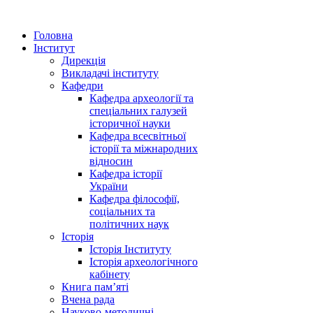
Головна
Інститут
Дирекція
Викладачі інституту
Кафедри
Кафедра археології та
спеціальних галузей
історичної науки
Кафедра всесвітньої
історії та міжнародних
відносин
Кафедра історії
України
Кафедра філософії,
соціальних та
політичних наук
Історія
Історія Інституту
Історія археологічного
кабінету
Книга памʼяті
Вчена рада
Науково-методичні