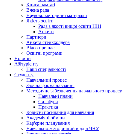
Книга памʼяті
Вчена рада
Науково-методичні матеріали
Якість освіти
Рада з якості вищої освіти ННІ
Анкети
Партнери
Анкета стейкхолдера
Відео про нас
Освітні програми
Hовини
Абітурієнту
Наші спеціальності
Студенту
Навчальний процес
Заочна форма навчання
Методичне забезпечення навчального процесу
Навчальні плани
Силабуси
Практика
Корисні посилання для навчання
Академічні обміни
Кар'єрне планування
Навчально-методичний відділ ЧНУ
Захист прав студентів