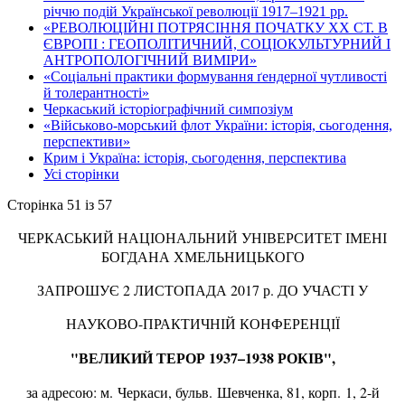
річчю подій Української революції 1917–1921 рр.
«РЕВОЛЮЦІЙНІ ПОТРЯСІННЯ ПОЧАТКУ ХХ СТ. В
ЄВРОПІ : ГЕОПОЛІТИЧНИЙ, СОЦІОКУЛЬТУРНИЙ І
АНТРОПОЛОГІЧНИЙ ВИМІРИ»
«Соціальні практики формування ґендерної чутливості
й толерантності»
Черкаський історіографічний симпозіум
«Військово-морський флот України: історія, сьогодення,
перспективи»
Крим і Україна: історія, сьогодення, перспектива
Усі сторінки
Сторінка 51 із 57
ЧЕРКАСЬКИЙ НАЦІОНАЛЬНИЙ УНІВЕРСИТЕТ ІМЕНІ
БОГДАНА ХМЕЛЬНИЦЬКОГО
ЗАПРОШУЄ 2 ЛИСТОПАДА 2017 р. ДО УЧАСТІ У
НАУКОВО-ПРАКТИЧНІЙ КОНФЕРЕНЦІЇ
"ВЕЛИКИЙ ТЕРОР 1937–1938 РОКІВ",
за адресою: м. Черкаси, бульв. Шевченка, 81, корп. 1, 2-й