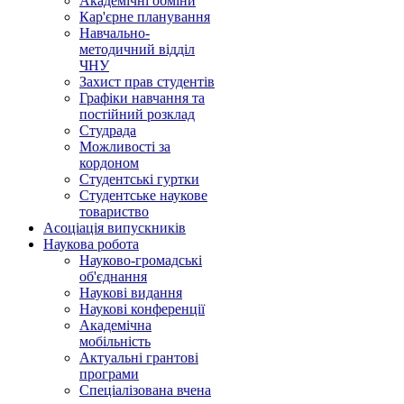
Академічні обміни
Кар'єрне планування
Навчально-
методичний відділ
ЧНУ
Захист прав студентів
Графіки навчання та
постійний розклад
Студрада
Можливості за
кордоном
Студентські гуртки
Студентське наукове
товариство
Асоціація випускників
Наукова робота
Науково-громадські
об'єднання
Наукові видання
Наукові конференції
Академічна
мобільність
Актуальні грантові
програми
Спеціалізована вчена