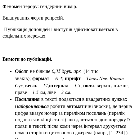
Феномен терору: гендерний вимір.
Вшанування жертв репресій.
Публікація доповідей і виступів здійснюватиметься в
соціальних мережах.
Вимоги до публікацій.
Обсяг
не більше
0,35 друк. арк.
(14 тис.
формат
шрифт
знаків);
–
А-4
;
–
Times New Roman
кегль
інтервал
поля
Cyr
;
–
14
;
–
1,5
;
: верхнє, нижнє,
праве –
1,5 см
, ліве –
3 см
.
Посилання
в тексті подаються в квадратних дужках
(
забороняється
робити автоматичні зноски), де перша
цифра вказує номер за переліком посилань (перелік
подається в кінці статті), що даються згідно порядку їх
появи в тексті; після коми через інтервал друкується
номер сторінки цитованого джерела (напр., [1, 234].).