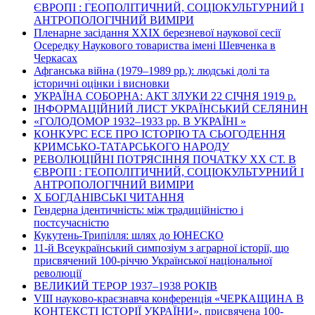
ЄВРОПІ : ГЕОПОЛІТИЧНИЙ, СОЦІОКУЛЬТУРНИЙ І
АНТРОПОЛОГІЧНИЙ ВИМІРИ
Пленарне засідання ХХІХ березневої наукової сесії
Осередку Наукового товариства імені Шевченка в
Черкасах
Афганська війна (1979–1989 рр.): людські долі та
історичні оцінки і висновки
УКРАЇНА СОБОРНА: АКТ ЗЛУКИ 22 СІЧНЯ 1919 р.
ІНФОРМАЦІЙНИЙ ЛИСТ УКРАЇНСЬКИЙ СЕЛЯНИН
«ГОЛОДОМОР 1932–1933 рр. В УКРАЇНІ »
КОНКУРС ЕСЕ ПРО ІСТОРІЮ ТА СЬОГОДЕННЯ
КРИМСЬКО-ТАТАРСЬКОГО НАРОДУ
РЕВОЛЮЦІЙНІ ПОТРЯСІННЯ ПОЧАТКУ ХХ СТ. В
ЄВРОПІ : ГЕОПОЛІТИЧНИЙ, СОЦІОКУЛЬТУРНИЙ І
АНТРОПОЛОГІЧНИЙ ВИМІРИ
Х БОГДАНІВСЬКІ ЧИТАННЯ
Гендерна ідентичність: між традиційністю і
постсучасністю
Кукутень-Трипілля: шлях до ЮНЕСКО
11-й Всеукраїнський симпозіум з аграрної історії, що
присвячений 100-річчю Української національної
революції
ВЕЛИКИЙ ТЕРОР 1937–1938 РОКІВ
VІІІ науково-краєзнавча конференція «ЧЕРКАЩИНА В
КОНТЕКСТІ ІСТОРІЇ УКРАЇНИ», присвячена 100-