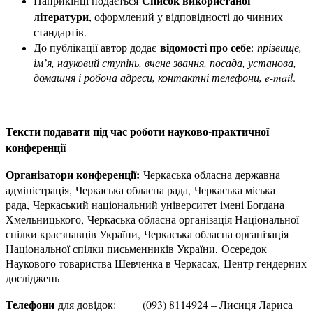
Список використаної
Наприкінці подається
літератури
, оформлений у відповідності до чинних
стандартів.
відомості про себе
До публікації автор додає
:
прізвище,
ім’я, науковий ступінь, вчене звання, посада, установа,
домашня і робоча адреси, контактні телефони, e-mail
.
Тексти подавати під час роботи науково-практичної
конференції
Організатори конференції:
Черкаська обласна державна
адміністрація, Черкаська обласна рада, Черкаська міська
рада, Черкаський національний університет імені Богдана
Хмельницького, Черкаська обласна організація Національної
спілки краєзнавців України, Черкаська обласна організація
Національної спілки письменників України, Осередок
Наукового товариства Шевченка в Черкасах, Центр гендерних
досліджень
Телефони
для довідок: (093) 8114924 – Лисиця Лариса