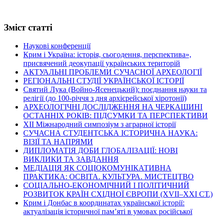
Зміст статті
Наукові конференції
Крим і Україна: історія, сьогодення, перспектива»,
присвячений деокупації українських територій
АКТУАЛЬНІ ПРОБЛЕМИ СУЧАСНОЇ АРХЕОЛОГІЇ
РЕГІОНАЛЬНІ СТУДІЇ УКРАЇНСЬКОЇ ІСТОРІЇ
Святий Лука (Войно-Ясенецький): поєднання науки та
релігії (до 100-річчя з дня архієрейської хіротонії)
АРХЕОЛОГІЧНІ ДОСЛІДЖЕННЯ НА ЧЕРКАЩИНІ
ОСТАННІХ РОКІВ: ПІДСУМКИ ТА ПЕРСПЕКТИВИ
ХІІ Міжнародний симпозіум з аграрної історії
СУЧАСНА СТУДЕНТСЬКА ІСТОРИЧНА НАУКА:
ВІЗІЇ ТА НАПРЯМИ
ДИПЛОМАТІЯ ДОБИ ГЛОБАЛІЗАЦІЇ: НОВІ
ВИКЛИКИ ТА ЗАВДАННЯ
МЕДІАЦІЯ ЯК СОЦІОКОМУНІКАТИВНА
ПРАКТИКА: ОСВІТА. КУЛЬТУРА. МИСТЕЦТВО
СОЦІАЛЬНО-ЕКОНОМІЧНИЙ І ПОЛІТИЧНИЙ
РОЗВИТОК КРАЇН СХІДНОЇ ЄВРОПИ (ХVІІ–ХХІ СТ.)
Крим і Донбас в координатах української історії:
актуалізація історичної пам’яті в умовах російської