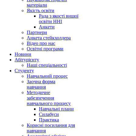
матеріали
Якість освіти
Рада з якості вищої
освіти ННІ
Анкети
Партнери
Анкета стейкхолдера
Відео про нас
Освітні програми
Hовини
Абітурієнту
Наші спеціальності
Студенту
Навчальний процес
Заочна форма
навчання
Методичне
забезпечення
навчального процесу
Навчальні плани
Силабуси
Практика
Корисні посилання для
навчання