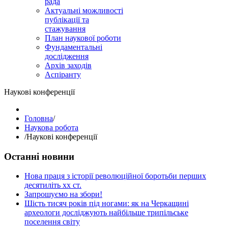
рада
Актуальні можливості
публікації та
стажування
План наукової роботи
Фундаментальні
дослідження
Архів заходів
Аспіранту
Наукові конференції
Головна
/
Наукова робота
/
Наукові конференції
Останні новини
Нова праця з історії революційної боротьби перших
десятиліть хх ст.
Запрошуємо на збори!
Шість тисяч років під ногами: як на Черкащині
археологи досліджують найбільше трипільське
поселення світу