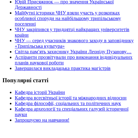
Юрій Присяжнюк — про значення Української
Державності
Майбутні історики ЧНУ взяли участь у розкопках
особливої споруди на найбільшому трипільському
поселенні
ЧНУ закріпився у тридцятці найкращих університетів
країни
ЧНУ — серед учасників знакового заходу в заповіднику
«Трипільська культура»
Світла пам’ять захиснику України Леоніду Пузанову…
Аспіранти прозвітували про виконання індивідуальних
планів наукової роботи
Завершилася викладацька практика магістрів
Популярні статті
Кафедра історії України
Кафедра всесвітньої історії та міжнародних відносин
Кафедра філософії, соціальних та політичних наук
Кафедра археології та спеціальних галузей історичної
науки
Запрошуємо на навчання!