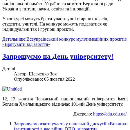
національної пам’яті України та комітет Верховної ради
України з питань науки, освіти та інновацій.
У конкурсі можуть брати участь учні старших класів,
студенти, учителі. На конкурс можуть подаватися як
індивідуальні так і групові проєкти.
Детальніше:Всеукраїнський конкурс мультимедійних проєктів
«Врятувати від забуття»
Запрошуємо на День університету!
Деталі
Автор:
Шевченко Зоя
Опубліковано: 05 жовтня 2022
12, 13 жовтня Черкаський національний університет імені
Богдана Хмельницького відзначає 101-ий День університету.
Джерело:
https://cdu.edu.ua/
Запрошуємо взяти участь у панельній дискусії «Виклики
ідентичності в час війни. ВПО, мігранти»