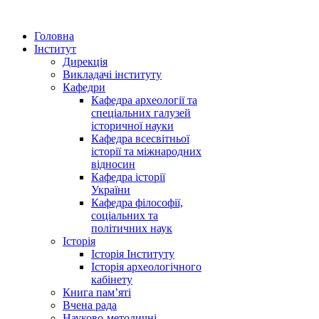
Головна
Інститут
Дирекція
Викладачі інституту
Кафедри
Кафедра археології та
спеціальних галузей
історичної науки
Кафедра всесвітньої
історії та міжнародних
відносин
Кафедра історії
України
Кафедра філософії,
соціальних та
політичних наук
Історія
Історія Інституту
Історія археологічного
кабінету
Книга памʼяті
Вчена рада
Науково-методичні