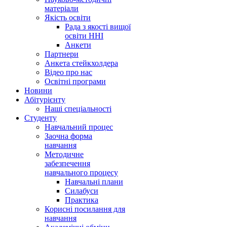
матеріали
Якість освіти
Рада з якості вищої
освіти ННІ
Анкети
Партнери
Анкета стейкхолдера
Відео про нас
Освітні програми
Hовини
Абітурієнту
Наші спеціальності
Студенту
Навчальний процес
Заочна форма
навчання
Методичне
забезпечення
навчального процесу
Навчальні плани
Силабуси
Практика
Корисні посилання для
навчання