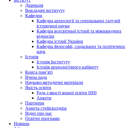
Інститут
Дирекція
Викладачі інституту
Кафедри
Кафедра археології та спеціальних галузей
історичної науки
Кафедра всесвітньої історії та міжнародних
відносин
Кафедра історії України
Кафедра філософії, соціальних та політичних
наук
Історія
Історія Інституту
Історія археологічного кабінету
Книга памʼяті
Вчена рада
Науково-методичні матеріали
Якість освіти
Рада з якості вищої освіти ННІ
Анкети
Партнери
Анкета стейкхолдера
Відео про нас
Освітні програми
Hовини