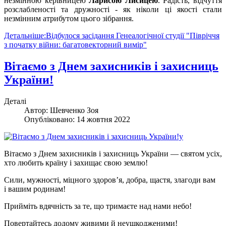
незмінною керівницею
Ларисою Лисицею
. Радість, відчуття
розслабленості та дружності - як ніколи ці якості стали
незмінним атрибутом цього зібрання.
Детальніше:Відбулося засідання Генеалогічної студії "Півріччя
з початку війни: багатовекторний вимір"
Вітаємо з Днем захисників і захисниць
України!
Деталі
Автор:
Шевченко Зоя
Опубліковано: 14 жовтня 2022
Вітаємо з Днем захисників і захисниць України — святом усіх,
хто любить країну і захищає свою землю!
Сили, мужності, міцного здоров’я, добра, щастя, злагоди вам
і вашим родинам!
Прийміть вдячність за те, що тримаєте над нами небо!
Повертайтесь додому живими й неушкодженими!