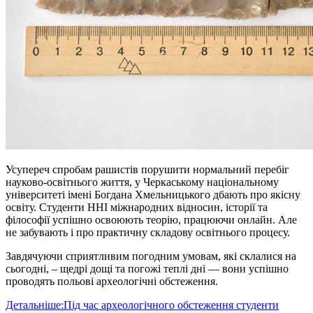
Усупереч спробам рашистів порушити нормальний перебіг
науково-освітнього життя, у Черкаському національному
університеті імені Богдана Хмельницького дбають про якісну
освіту. Студенти ННІ міжнародних відносин, історії та
філософії успішно освоюють теорію, працюючи онлайн. Але
не забувають і про практичну складову освітнього процесу.
Завдячуючи сприятливим погодним умовам, які склалися на
сьогодні, – щедрі дощі та погожі теплі дні — вони успішно
проводять польові археологічні обстеження.
Детальніше:Під час археологічного обстеження студенти