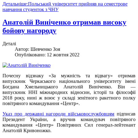
Детальніше:Польський університет прийняв на семестрове
навчання студенток з ЧНУ
Анатолій Виніченко отримав високу
бойову нагороду
Деталі
Автор:
Шевченко Зоя
Опубліковано: 12 жовтня 2022
Почесну відзнаку «За мужність та відвагу» отримав
випускник Черкаського національного університету імені
Богдана Хмельницького Анатолій Виніченко. Він —
випускник ННІ міжнародних відносин, історії та філософії
2018 року, нині ж воює у складі зенітного ракетного полку
повітряного командування «Центр».
Указ про державні нагороди військовослужбовцям
підписав
Президент України, а вручив командувач повітряного
командування «Центр» Повітряних Сил генерал-лейтенант
Анатолій Кривоножко.