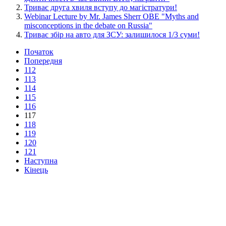
Триває друга хвиля вступу до магістратури!
Webinar Lecture by Mr. James Sherr OBE "Myths and
misconceptions in the debate on Russia"
Триває збір на авто для ЗСУ: залишилося 1/3 суми!
Початок
Попередня
112
113
114
115
116
117
118
119
120
121
Наступна
Кінець