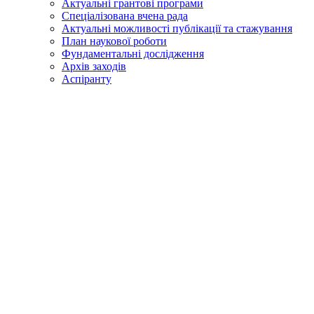
Актуальні грантові програми
Спеціалізована вчена рада
Актуальні можливості публікації та стажування
План наукової роботи
Фундаментальні дослідження
Архів заходів
Аспіранту