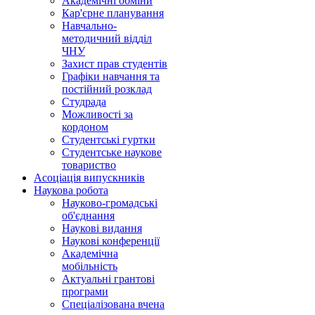
Академічні обміни
Кар'єрне планування
Навчально-
методичний відділ
ЧНУ
Захист прав студентів
Графіки навчання та
постійний розклад
Студрада
Можливості за
кордоном
Студентські гуртки
Студентське наукове
товариство
Асоціація випускників
Наукова робота
Науково-громадські
об'єднання
Наукові видання
Наукові конференції
Академічна
мобільність
Актуальні грантові
програми
Спеціалізована вчена