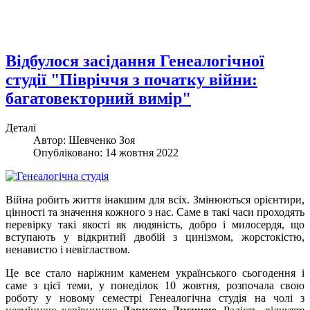
Відбулося засідання Генеалогічної
студії "Півріччя з початку війни:
багатовекторний вимір"
Деталі
Автор:
Шевченко Зоя
Опубліковано: 14 жовтня 2022
Війна робить життя інакшим для всіх. Змінюються орієнтири,
цінності та значення кожного з нас. Саме в такі часи проходять
перевірку такі якості як людяність, добро і милосердя, що
вступають у відкритий двобій з цинізмом, жорстокістю,
ненавистю і невіглаством.
Це все стало наріжним каменем українського сьогодення і
саме з цієї теми, у понеділок 10 жовтня, розпочала свою
роботу у новому семестрі Генеалогічна студія на чолі з