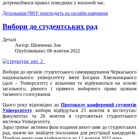
дотримуймося правил поведінки у воєнний час.
Детальніше:ЧНУ переходить на онлайн-навчання
Вибори до студентських рад
Деталі
Автор:
Шевченко Зоя
Опубліковано: 08 жовтня 2022
Вибори до органів студентського самоврядування Черкаського
національного університету імені Богдана Хмельницького
(далі – Університет) є вільними та відбуваються на основі
загального, рівного і прямого виборчого права шляхом
таємного голосування.
Цього року відповідно до
Протоколу конференції студентів
Університету
вибори відбудуться 25 жовтня в інститутах/
факультетах та 26 жовтня в гуртожитках студентського
містечка Університету.
Зараз триває активна фаза подання анкет-заяв до студентських
рад, нижче ви знайдете посилання для реєстрації кандидатів.
Прийом анкет-заяв відбувається до 12 жовтня 2022 року.