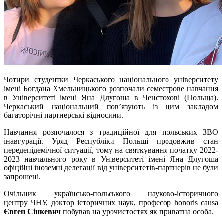
Чотири студентки Черкаського національного університету
імені Богдана Хмельницького розпочали семестрове навчання
в Університеті імені Яна Длугоша в Ченстохові (Польща).
Черкаський національний пов’язують із цим закладом
багаторічні партнерські відносини.
Навчання розпочалося з традиційної для польських ЗВО
інавгурації. Уряд Республіки Польщі продовжив стан
передепідемічної ситуації, тому на святкування початку 2022-
2023 навчального року в Університеті імені Яна Длугоша
офіційні іноземні делегації від університетів-партнерів не були
запрошені.
Очільник українсько-польського науково-історичного
центру ЧНУ, доктор історичних наук, професор honoris causa
Євген Сінкевич
побував на урочистостях як приватна особа.