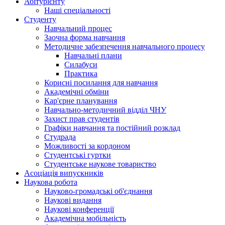
Абітурієнту
Наші спеціальності
Студенту
Навчальний процес
Заочна форма навчання
Методичне забезпечення навчального процесу
Навчальні плани
Силабуси
Практика
Корисні посилання для навчання
Академічні обміни
Кар'єрне планування
Навчально-методичний відділ ЧНУ
Захист прав студентів
Графіки навчання та постійний розклад
Студрада
Можливості за кордоном
Студентські гуртки
Студентське наукове товариство
Асоціація випускників
Наукова робота
Науково-громадські об'єднання
Наукові видання
Наукові конференції
Академічна мобільність