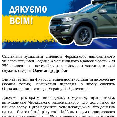
Спільними зусиллями спільноті Черкаського національного
університету імен Богдана Хмельницького вдалося зібрати 228
250 гривень на автомобіль для військової частини, в якій
служить студент
Олександр Дрибас
.
Він навчається на 4 курсі спеціальності «Історія та археологія»
(заочна форма). Військовий підрозділ, в якому служить
Олександр, нині захищає Україну на Донеччині.
Дякуємо ректорату, викладачам, студентам, працівникам,
випускникам Черкаського національного, хто долучився до
нашого збору. Щира вдячність усім небайдужим, хто донатив
на наш благодійний рахунок! Найбільша сума одноразового
переказу, яка надійшла — 9950 гривень від інституту, в якому