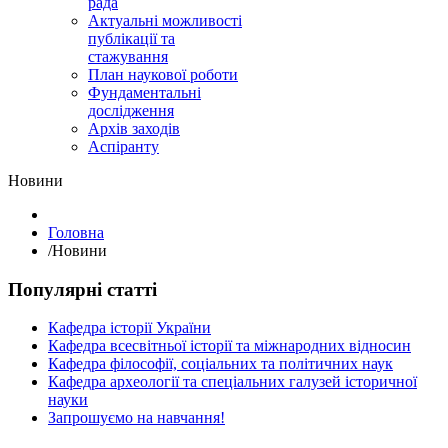
рада
Актуальні можливості
публікації та
стажування
План наукової роботи
Фундаментальні
дослідження
Архів заходів
Аспіранту
Hовини
Головна
/
Hовини
Популярні статті
Кафедра історії України
Кафедра всесвітньої історії та міжнародних відносин
Кафедра філософії, соціальних та політичних наук
Кафедра археології та спеціальних галузей історичної
науки
Запрошуємо на навчання!