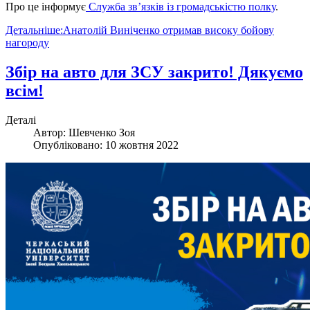
Про це інформує
Служба зв’язків із громадськістю полку
.
Детальніше:Анатолій Виніченко отримав високу бойову
нагороду
Збір на авто для ЗСУ закрито! Дякуємо
всім!
Деталі
Автор:
Шевченко Зоя
Опубліковано: 10 жовтня 2022