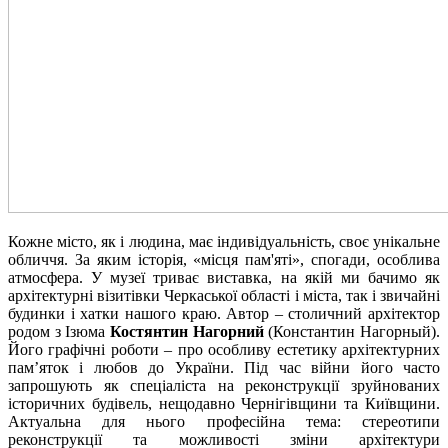
Кожне місто, як і людина, має індивідуальність, своє унікальне
обличчя. За яким історія, «місця пам'яті», спогади, особлива
атмосфера. У музеї триває виставка, на якій ми бачимо як
архітектурні візитівки Черкаської області і міста, так і звичайні
будинки і хатки нашого краю. Автор – столичний архітектор
родом з Ізюма
Костянтин Нагорний
(Константин Нагорный).
Його графічні роботи – про особливу естетику архітектурних
пам’яток і любов до України. Під час війни його часто
запрошують як спеціаліста на реконструкції зруйнованих
історичних будівель, нещодавно Чернігівщини та Київщини.
Актуальна для нього професійна тема: стереотипи
реконструкції та можливості зміни архітектури