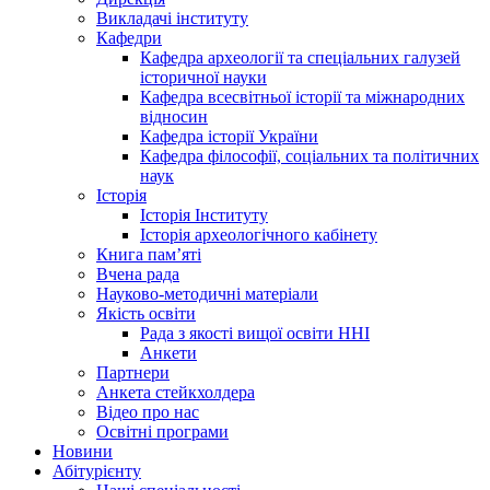
Викладачі інституту
Кафедри
Кафедра археології та спеціальних галузей
історичної науки
Кафедра всесвітньої історії та міжнародних
відносин
Кафедра історії України
Кафедра філософії, соціальних та політичних
наук
Історія
Історія Інституту
Історія археологічного кабінету
Книга памʼяті
Вчена рада
Науково-методичні матеріали
Якість освіти
Рада з якості вищої освіти ННІ
Анкети
Партнери
Анкета стейкхолдера
Відео про нас
Освітні програми
Hовини
Абітурієнту