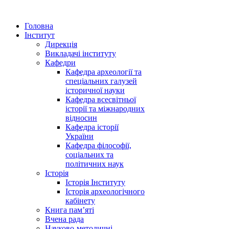
Головна
Інститут
Дирекція
Викладачі інституту
Кафедри
Кафедра археології та
спеціальних галузей
історичної науки
Кафедра всесвітньої
історії та міжнародних
відносин
Кафедра історії
України
Кафедра філософії,
соціальних та
політичних наук
Історія
Історія Інституту
Історія археологічного
кабінету
Книга памʼяті
Вчена рада
Науково-методичні