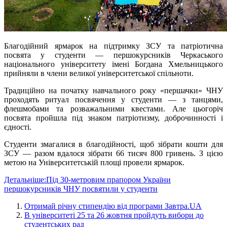
Благодійний ярмарок на підтримку ЗСУ та патріотична
посвята у студенти — першокурсників Черкаського
національного університету імені Богдана Хмельницького
прийняли в члени великої університетської спільноти.
Традиційно на початку навчального року «першачки» ЧНУ
проходять ритуал посвячення у студенти — з танцями,
флешмобами та розважальними квестами. Але цьогоріч
посвята пройшла під знаком патріотизму, доброчинності і
єдності.
Студенти змагалися в благодійності, щоб зібрати кошти для
ЗСУ — разом вдалося зібрати 66 тисяч 800 гривень. З цією
метою на Університетській площі провели ярмарок.
Детальніше:Під 30-метровим прапором України
першокурсників ЧНУ посвятили у студенти
Отримай річну стипендію від програми Завтра.UA
В університеті 25 та 26 жовтня пройдуть вибори до
студентських рад