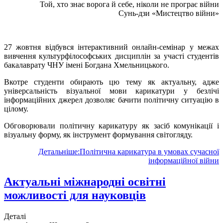
Той, хто знає ворога й себе, ніколи не програє війни
Сунь-дзи «Мистецтво війни»
27 жовтня відбувся інтерактивний онлайн-семінар у межах
вивчення культурфілософських дисциплін за участі студентів
бакалаврату ЧНУ імені Богдана Хмельницького.
Вкотре студенти обирають цю тему як актуальну, адже
універсальність візуальної мови карикатури у безлічі
інформаційних джерел дозволяє бачити політичну ситуацію в
цілому.
Обговорювали політичну карикатуру як засіб комунікації і
візуальну форму, як інструмент формування світогляду.
Детальніше:Політична карикатура в умовах сучасної
інформаційної війни
Актуальні міжнародні освітні
можливості для науковців
Деталі