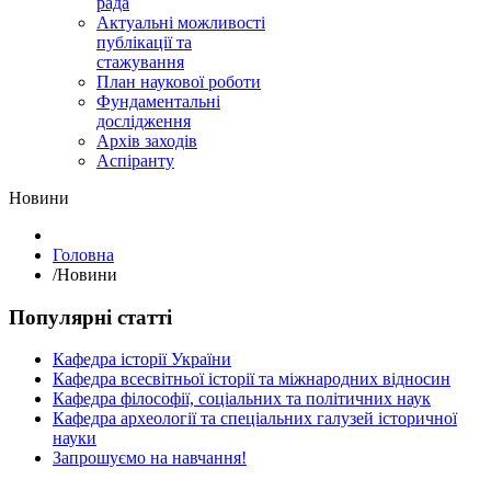
рада
Актуальні можливості
публікації та
стажування
План наукової роботи
Фундаментальні
дослідження
Архів заходів
Аспіранту
Hовини
Головна
/
Hовини
Популярні статті
Кафедра історії України
Кафедра всесвітньої історії та міжнародних відносин
Кафедра філософії, соціальних та політичних наук
Кафедра археології та спеціальних галузей історичної
науки
Запрошуємо на навчання!