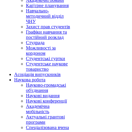
Академічні обміни
Кар'єрне планування
Навчально-
методичний відділ
ЧНУ
Захист прав студентів
Графіки навчання та
постійний розклад
Студрада
Можливості за
кордоном
Студентські гуртки
Студентське наукове
товариство
Асоціація випускників
Наукова робота
Науково-громадські
об'єднання
Наукові видання
Наукові конференції
Академічна
мобільність
Актуальні грантові
програми
Спеціалізована вчена