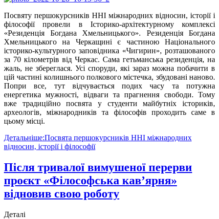
Посвяту першокурсників ННІ міжнародних відносин, історії і
філософії провели в Історико-архітектурному комплексі
«Резиденція Богдана Хмельницького». Резиденція Богдана
Хмельницького на Черкащині є частиною Національного
історико-культурного заповідника «Чигирин», розташованого
за 70 кілометрів від Черкас. Сама гетьманська резиденція, на
жаль, не збереглася. Усі споруди, які зараз можна побачити в
цій частині колишнього полкового містечка, збудовані наново.
Попри все, тут відчувається подих часу та потужна
енергетика мужності, відваги та прагнення свободи. Тому
вже традиційно посвята у студенти майбутніх істориків,
археологів, міжнародників та філософів проходить саме в
цьому місці.
Детальніше:Посвята першокурсників ННІ міжнародних
відносин, історії і філософії
Після тривалої вимушеної перерви
проєкт «Філософська кав’ярня»
відновив свою роботу
Деталі