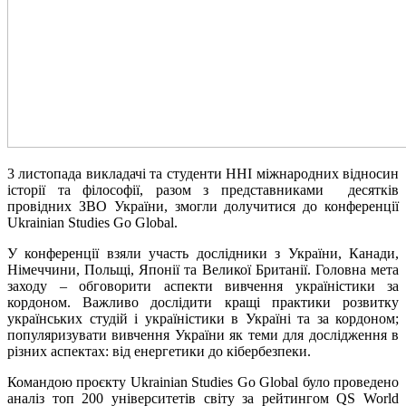
3 листопада викладачі та студенти ННІ міжнародних відносин
історії та філософії, разом з представниками десятків
провідних ЗВО України, змогли долучитися до конференції
Ukrainian Studies Go Global.
У конференції взяли участь дослідники з України, Канади,
Німеччини, Польщі, Японії та Великої Британії. Головна мета
заходу – обговорити аспекти вивчення україністики за
кордоном. Важливо дослідити кращі практики розвитку
українських студій і україністики в Україні та за кордоном;
популяризувати вивчення України як теми для дослідження в
різних аспектах: від енергетики до кібербезпеки.
Командою проєкту Ukrainian Studies Go Global було проведено
аналіз топ 200 університетів світу за рейтингом QS World