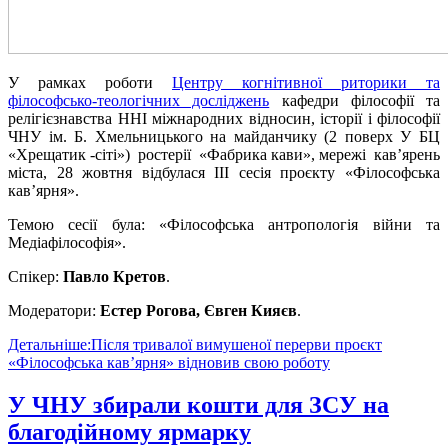
У рамках роботи
Центру когнітивної риторики та
філософсько-теологічних досліджень
кафедри філософії та
релігієзнавства ННІ міжнародних відносин, історії і філософії
ЧНУ ім. Б. Хмельницького на майданчику (2 поверх У БЦ
«Хрещатик -сіті») ростерії «Фабрика кави», мережі кав’ярень
міста, 28 жовтня відбулася ІІІ сесія проєкту «Філософська
кав’ярня».
Темою сесії була: «Філософська антропологія війни та
Медіафілософія».
Спікер:
Павло Кретов
.
Модератори:
Естер Рогова, Євген Кияєв
.
Детальніше:Після тривалої вимушеної перерви проєкт
«Філософська кав’ярня» відновив свою роботу
У ЧНУ збирали кошти для ЗСУ на
благодійному ярмарку