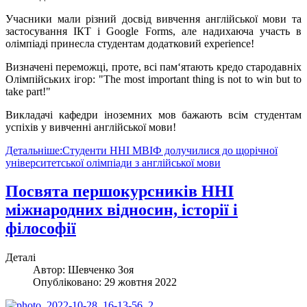
Учасники мали різний досвід вивчення англійської мови та
застосування ІКТ і Google Forms, але надихаюча участь в
олімпіаді принесла студентам додатковий experience!
Визначені переможці, проте, всі пам‘ятають кредо стародавніх
Олімпійських ігор: "The most important thing is not to win but to
take part!"
Викладачі кафедри іноземних мов бажають всім студентам
успіхів у вивченні англійської мови!
Детальніше:Студенти ННІ МВІФ долучилися до щорічної
університетської олімпіади з англійської мови
Посвята першокурсників ННІ
міжнародних відносин, історії і
філософії
Деталі
Автор:
Шевченко Зоя
Опубліковано: 29 жовтня 2022