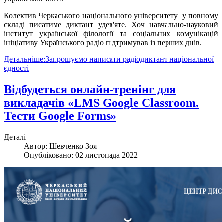
Колектив Черкаського національного університету у повному
складі писатиме диктант удев'яте. Хоч навчально-науковий
інститут української філології та соціальних комунікацій
ініціативу Українського радіо підтримував із перших днів.
Детальніше:Запрошуємо написати радіодиктант національної
єдності
Відбудеться онлайн-тренінг для
викладачів «LMS Google Classroom.
Тести Google Forms»
Деталі
Автор:
Шевченко Зоя
Опубліковано: 02 листопада 2022