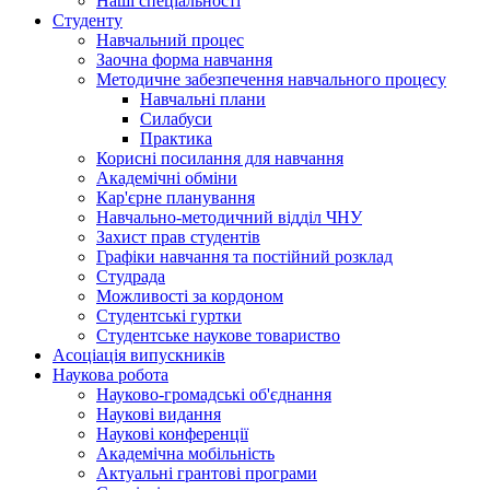
Наші спеціальності
Студенту
Навчальний процес
Заочна форма навчання
Методичне забезпечення навчального процесу
Навчальні плани
Силабуси
Практика
Корисні посилання для навчання
Академічні обміни
Кар'єрне планування
Навчально-методичний відділ ЧНУ
Захист прав студентів
Графіки навчання та постійний розклад
Студрада
Можливості за кордоном
Студентські гуртки
Студентське наукове товариство
Асоціація випускників
Наукова робота
Науково-громадські об'єднання
Наукові видання
Наукові конференції
Академічна мобільність
Актуальні грантові програми