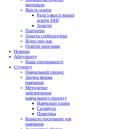
матеріали
Якість освіти
Рада з якості вищої
освіти ННІ
Анкети
Партнери
Анкета стейкхолдера
Відео про нас
Освітні програми
Hовини
Абітурієнту
Наші спеціальності
Студенту
Навчальний процес
Заочна форма
навчання
Методичне
забезпечення
навчального процесу
Навчальні плани
Силабуси
Практика
Корисні посилання для
навчання