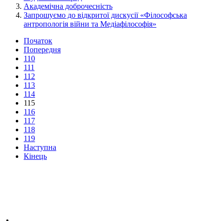
Академічна доброчесність
Запрошуємо до відкритої дискусії «Філософська
антропологія війни та Медіафілософія»
Початок
Попередня
110
111
112
113
114
115
116
117
118
119
Наступна
Кінець