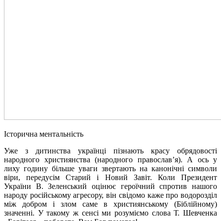
Історична ментальність
Уже з дитинства українці пізнають красу обрядовості
народного християнства (народного православ’я). А ось у
лиху годину більше уваги звертають на канонічні символи
віри, передусім Старий і Новий Завіт. Коли Президент
України В. Зеленський оцінює героїчний спротив нашого
народу російському агресору, він свідомо каже про водорозділ
між добром і злом саме в християнському (Біблійному)
значенні. У такому ж сенсі ми розуміємо слова Т. Шевченка