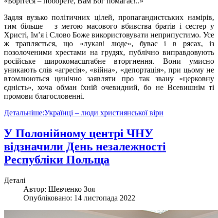
«Борітеся – поборете, Вам Бог помагає!..»
Задля вузько політичних цілей, пропагандистських намірів,
тим більше – з метою масового вбивства братів і сестер у
Христі, Ім’я і Слово Боже використовувати неприпустимо. Усе
ж трапляється, що «лукаві люде», буває і в рясах, із
позолоченими хрестами на грудях, публічно виправдовують
російське широкомасштабне вторгнення. Вони умисно
уникають слів «агресія», «війна», «депортація», при цьому не
втомлюються цинічно заявляти про так звану «церковну
єдність», хоча обман їхній очевидний, бо не Всевишнім ті
промови благословенні.
Детальніше:Українці – люди християнської віри
У Полонійному центрі ЧНУ
відзначили День незалежності
Республіки Польща
Деталі
Автор:
Шевченко Зоя
Опубліковано: 14 листопада 2022