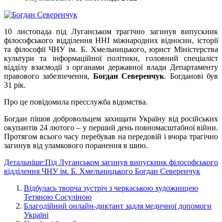
10 листопада під Луганськом трагічно загинув випускник
філософського відділення ННІ міжнародних відносин, історії
та філософії ЧНУ ім. Б. Хмельницького, юрист Міністерства
культури та інформаційної політики, головний спеціаліст
відділу взаємодії з органами державної влади Департаменту
правового забезпечення,
Богдан Северенчук
. Богданові був
31 рік.
Про це повідомила пресслужба відомства.
Богдан пішов добровольцем захищати Україну від російських
окупантів 24 лютого – у перший день повномасштабної війни.
Протягом всього часу перебував на передовій і вчора трагічно
загинув від уламкового поранення в шию.
Детальніше:Під Луганськом загинув випускник філософського
відділення ЧНУ ім. Б. Хмельницького Богдан Северенчук
Відбулась творча зустріч з черкаською художницею
Тетяною Сосуліною
Благодійний онлайн-диктант задля медичної допомоги
Україні