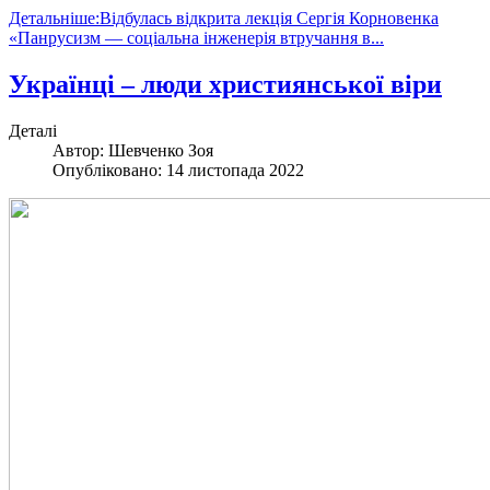
Детальніше:Відбулась відкрита лекція Сергія Корновенка
«Панрусизм — соціальна інженерія втручання в...
Українці – люди християнської віри
Деталі
Автор:
Шевченко Зоя
Опубліковано: 14 листопада 2022