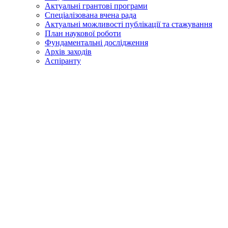
Актуальні грантові програми
Спеціалізована вчена рада
Актуальні можливості публікації та стажування
План наукової роботи
Фундаментальні дослідження
Архів заходів
Аспіранту