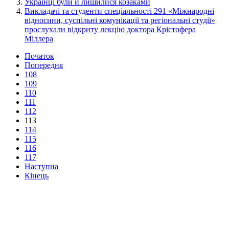
Українці були й лишилися козаками
Викладачі та студенти спеціальності 291 «Міжнародні
відносини, суспільні комунікації та регіональні студії»
прослухали відкриту лекцію доктора Крістофера
Міллера
Початок
Попередня
108
109
110
111
112
113
114
115
116
117
Наступна
Кінець