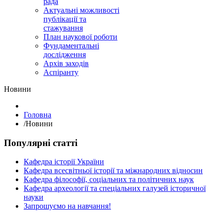
рада
Актуальні можливості
публікації та
стажування
План наукової роботи
Фундаментальні
дослідження
Архів заходів
Аспіранту
Hовини
Головна
/
Hовини
Популярні статті
Кафедра історії України
Кафедра всесвітньої історії та міжнародних відносин
Кафедра філософії, соціальних та політичних наук
Кафедра археології та спеціальних галузей історичної
науки
Запрошуємо на навчання!