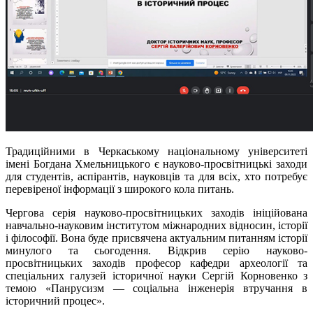
Традиційними в Черкаському національному університеті
імені Богдана Хмельницького є науково-просвітницькі заходи
для студентів, аспірантів, науковців та для всіх, хто потребує
перевіреної інформації з широкого кола питань.
Чергова серія науково-просвітницьких заходів ініційована
навчально-науковим інститутом міжнародних відносин, історії
і філософії. Вона буде присвячена актуальним питанням історії
минулого та сьогодення. Відкрив серію науково-
просвітницьких заходів професор кафедри археології та
спеціальних галузей історичної науки Сергій Корновенко з
темою «Панрусизм — соціальна інженерія втручання в
історичний процес».