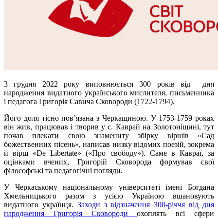
3 грудня 2022 року виповнюється 300 років від дня
народження видатного українського мислителя, письменника
і педагога Григорія Савича Сковороди (1722-1794).
Його доля тісно пов’язана з Черкащиною. У 1753-1759 роках
він жив, працював і творив у с. Каврай на Золотоніщині, тут
почав плекати свою знамениту збірку віршів «Сад
божественних пісень», написав низку відомих поезій, зокрема
й вірш «De Libertate» («Про свободу»). Саме в Кавраї, за
оцінками вчених, Григорій Сковорода формував свої
філософські та педагогічні погляди.
У Черкаському національному університеті імені Богдана
Хмельницького разом з усією Україною вшановують
видатного українця.
Заходи з відзначення 300-річчя від дня
народження Григорія Сковороди
охоплять всі сфери