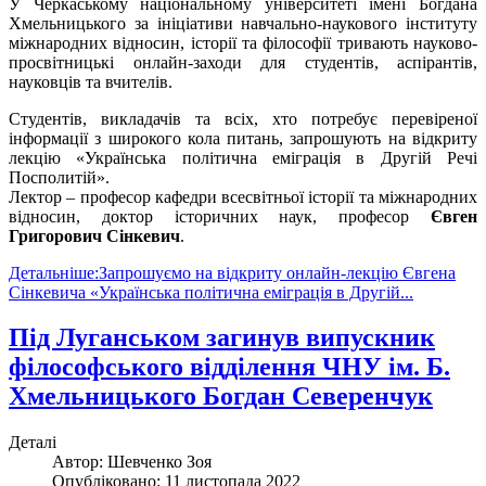
У Черкаському національному університеті імені Богдана
Хмельницького за ініціативи навчально-наукового інституту
міжнародних відносин, історії та філософії тривають науково-
просвітницькі онлайн-заходи для студентів, аспірантів,
науковців та вчителів.
Студентів, викладачів та всіх, хто потребує перевіреної
інформації з широкого кола питань, запрошують на відкриту
лекцію «Українська політична еміграція в Другій Речі
Посполитій».
Лектор – професор кафедри всесвітньої історії та міжнародних
відносин, доктор історичних наук, професор
Євген
Григорович Сінкевич
.
Детальніше:Запрошуємо на відкриту онлайн-лекцію Євгена
Сінкевича «Українська політична еміграція в Другій...
Під Луганськом загинув випускник
філософського відділення ЧНУ ім. Б.
Хмельницького Богдан Северенчук
Деталі
Автор:
Шевченко Зоя
Опубліковано: 11 листопада 2022