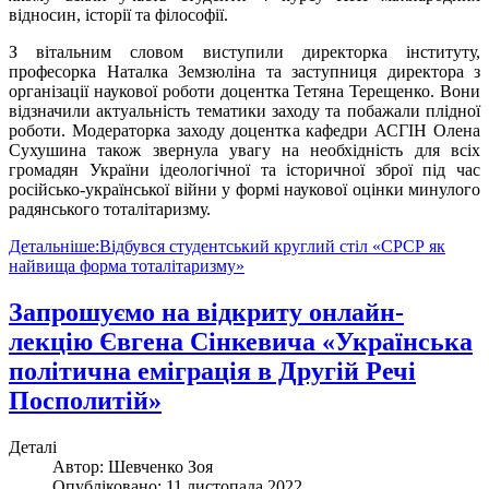
відносин, історії та філософії.
З вітальним словом виступили директорка інституту,
професорка Наталка Земзюліна та заступниця директора з
організації наукової роботи доцентка Тетяна Терещенко. Вони
відзначили актуальність тематики заходу та побажали плідної
роботи. Модераторка заходу доцентка кафедри АСГІН Олена
Сухушина також звернула увагу на необхідність для всіх
громадян України ідеологічної та історичної зброї під час
російсько-української війни у формі наукової оцінки минулого
радянського тоталітаризму.
Детальніше:Відбувся студентський круглий стіл «СРСР як
найвища форма тоталітаризму»
Запрошуємо на відкриту онлайн-
лекцію Євгена Сінкевича «Українська
політична еміграція в Другій Речі
Посполитій»
Деталі
Автор:
Шевченко Зоя
Опубліковано: 11 листопада 2022