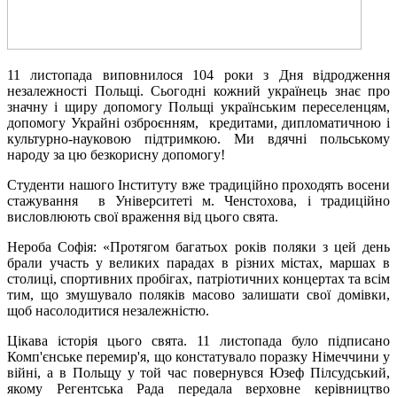
11 листопада виповнилося 104 роки з Дня відродження
незалежності Польщі. Сьогодні кожний українець знає про
значну і щиру допомогу Польщі українським переселенцям,
допомогу Украйні озброєнням, кредитами, дипломатичною і
культурно-науковою підтримкою. Ми вдячні польському
народу за цю безкорисну допомогу!
Студенти нашого Інституту вже традиційно проходять восени
стажування в Університеті м. Ченстохова, і традиційно
висловлюють свої враження від цього свята.
Нероба Софія: «Протягом багатьох років поляки з цей день
брали участь у великих парадах в різних містах, маршах в
столиці, спортивних пробігах, патріотичних концертах та всім
тим, що змушувало поляків масово залишати свої домівки,
щоб насолодитися незалежністю.
Цікава історія цього свята. 11 листопада було підписано
Комп'єнське перемир'я, що констатувало поразку Німеччини у
війні, а в Польщу у той час повернувся Юзеф Пілсудський,
якому Регентська Рада передала верховне керівництво