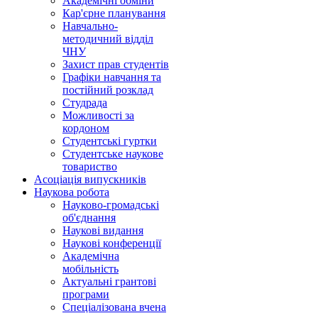
Академічні обміни
Кар'єрне планування
Навчально-
методичний відділ
ЧНУ
Захист прав студентів
Графіки навчання та
постійний розклад
Студрада
Можливості за
кордоном
Студентські гуртки
Студентське наукове
товариство
Асоціація випускників
Наукова робота
Науково-громадські
об'єднання
Наукові видання
Наукові конференції
Академічна
мобільність
Актуальні грантові
програми
Спеціалізована вчена