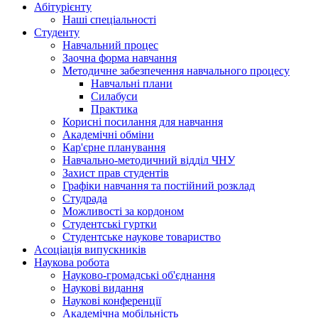
Абітурієнту
Наші спеціальності
Студенту
Навчальний процес
Заочна форма навчання
Методичне забезпечення навчального процесу
Навчальні плани
Силабуси
Практика
Корисні посилання для навчання
Академічні обміни
Кар'єрне планування
Навчально-методичний відділ ЧНУ
Захист прав студентів
Графіки навчання та постійний розклад
Студрада
Можливості за кордоном
Студентські гуртки
Студентське наукове товариство
Асоціація випускників
Наукова робота
Науково-громадські об'єднання
Наукові видання
Наукові конференції
Академічна мобільність