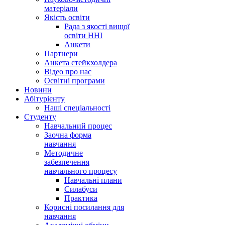
матеріали
Якість освіти
Рада з якості вищої
освіти ННІ
Анкети
Партнери
Анкета стейкхолдера
Відео про нас
Освітні програми
Hовини
Абітурієнту
Наші спеціальності
Студенту
Навчальний процес
Заочна форма
навчання
Методичне
забезпечення
навчального процесу
Навчальні плани
Силабуси
Практика
Корисні посилання для
навчання