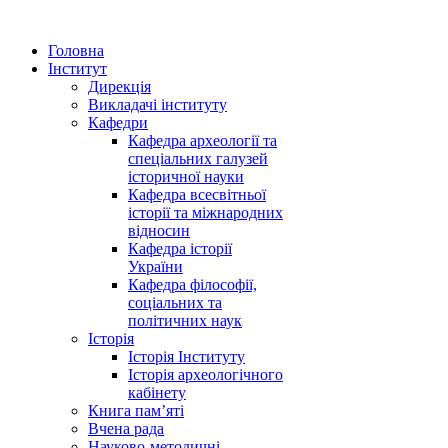
Головна
Інститут
Дирекція
Викладачі інституту
Кафедри
Кафедра археології та
спеціальних галузей
історичної науки
Кафедра всесвітньої
історії та міжнародних
відносин
Кафедра історії
України
Кафедра філософії,
соціальних та
політичних наук
Історія
Історія Інституту
Історія археологічного
кабінету
Книга памʼяті
Вчена рада
Науково-методичні