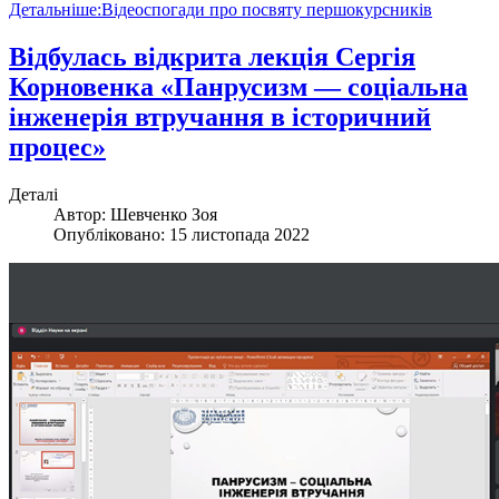
Детальніше:Відеоспогади про посвяту першокурсників
Відбулась відкрита лекція Сергія
Корновенка «Панрусизм — соціальна
інженерія втручання в історичний
процес»
Деталі
Автор:
Шевченко Зоя
Опубліковано: 15 листопада 2022