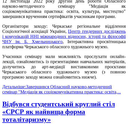
12 листопада 2022 року другий день роботи Обласного
науково-методичного семінару "Медіація як
соціокомунікативна практика: освіта, культура, мистецтво"
завершився врученням сертифікатів учасникам програми.
Організатори заходу: Черкаське регіональне відділення
Соціологічної асоціації України,
Центр ґендерних досліджень
і комунікацій ННІ міжнародних відносин, історії та філософії
ЧНУ ім. Б. Хмельницького
, Інтерактивна просвітницька
платформа Черкаського обласного художнього музею.
Учасники семінару мали можливість прослухати онлайн-
лекції, ознайомитись із презентаціями навчальних матеріалів,
долучитись до арт-медіації виставковими проєктами
Черкаського обласного художнього музею (з повною
програмою заходу можна ознайомитись нижче).
Детальніше:Завершився Обласний науково-методичний
семінар "Медіація як соціокомунікативна практика: освіта,...
Відбувся студентський круглий стіл
«СРСР як найвища форма
тоталітаризму»