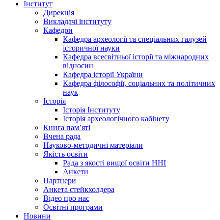
Інститут
Дирекція
Викладачі інституту
Кафедри
Кафедра археології та спеціальних галузей
історичної науки
Кафедра всесвітньої історії та міжнародних
відносин
Кафедра історії України
Кафедра філософії, соціальних та політичних
наук
Історія
Історія Інституту
Історія археологічного кабінету
Книга памʼяті
Вчена рада
Науково-методичні матеріали
Якість освіти
Рада з якості вищої освіти ННІ
Анкети
Партнери
Анкета стейкхолдера
Відео про нас
Освітні програми
Hовини