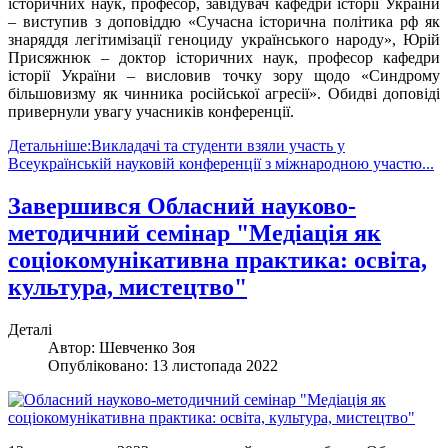
історичних наук, професор, завідувач кафедри історії України
– виступив з доповіддю «Сучасна історична політика рф як
знаряддя легітимізації геноциду українського народу», Юрій
Присяжнюк – доктор історичних наук, професор кафедри
історії України – висловив точку зору щодо «Синдрому
більшовизму як чинника російської агресії». Обидві доповіді
привернули увагу учасників конференції.
Детальніше:Викладачі та студенти взяли участь у
Всеукраїнській науковій конференції з міжнародною участю...
Завершився Обласний науково-
методичний семінар "Медіація як
соціокомунікативна практика: освіта,
культура, мистецтво"
Деталі
Автор:
Шевченко Зоя
Опубліковано: 13 листопада 2022