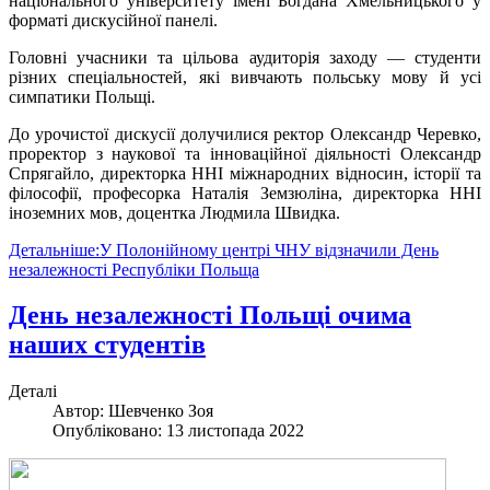
національного університету імені Богдана Хмельницького у
форматі дискусійної панелі.
Головні учасники та цільова аудиторія заходу — студенти
різних спеціальностей, які вивчають польську мову й усі
симпатики Польщі.
До урочистої дискусії долучилися ректор Олександр Черевко,
проректор з наукової та інноваційної діяльності Олександр
Спрягайло, директорка ННІ міжнародних відносин, історії та
філософії, професорка Наталія Земзюліна, директорка ННІ
іноземних мов, доцентка Людмила Швидка.
Детальніше:У Полонійному центрі ЧНУ відзначили День
незалежності Республіки Польща
День незалежності Польщі очима
наших студентів
Деталі
Автор:
Шевченко Зоя
Опубліковано: 13 листопада 2022