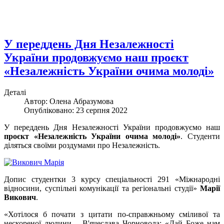
У переддень Дня Незалежності
України продовжуємо наш проєкт
«Незалежність України очима молоді»
Деталі
Автор:
Олена Абразумова
Опубліковано: 23 серпня 2022
У переддень Дня Незалежності України продовжуємо наш
проєкт «Незалежність України очима молоді»
. Студенти
діляться своїми роздумами про Незалежність.
Допис студентки 3 курсу спеціальності 291 «Міжнародні
відносини, суспільні комунікації та регіональні студії»
Марії
Викович
.
«Хотілося б почати з цитати по-справжньому сміливої та
нескореної людини – В'ячеслава Чорновола: «Дай Боже нам