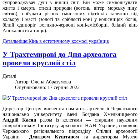
супроводжувач душ в інший світ. Він може символізувати
життя і смерть, стихії природи (вогонь, вітер, морську піну,
світло), набувати різних смислових відтінків залежно від
кольору і масті (золоті та сріблясті коні у колісницях богів,
білий єдиноріг, вогняно-червоні коні-змієборці, блідий кінь
Апокаліпсиса тощо).
Детальніше:Кінь в естетичному космосі українців
У Трахтемирові до Дня археолога
провели круглий стіл
Деталі
Автор:
Олена Абразумова
Опубліковано: 17 серпня 2022
Директор Центру вивчення пам’яток археології Черкаського
національно університету імені Богдана Хмельницького
Андрій Касян
разом із колегами — старшим науковим
співробітником Інституту археології НАН України, головою
Черкаського регіонального підрозділу Спілки археології
України
Дмитром Куштаном
та директором Музею