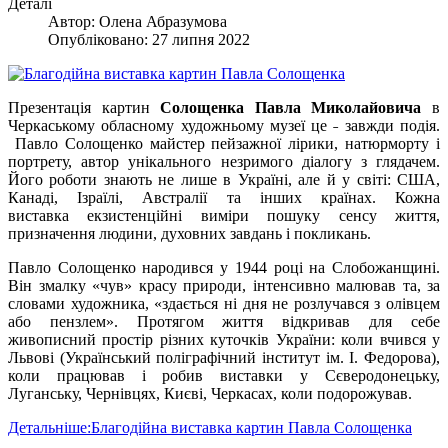
Деталі
Автор:
Олена Абразумова
Опубліковано: 27 липня 2022
Презентація картин
Солощенка Павла Миколайовича
в
Черкаському обласному художньому музеї це ˗ завжди подія.
Павло Солощенко майстер пейзажної лірики, натюрморту і
портрету, автор унікального незримого діалогу з глядачем.
Його роботи знають не лише в Україні, але й у світі: США,
Канаді, Ізраїлі, Австралії та інших країнах. Кожна
виставка екзистенційні виміри пошуку сенсу життя,
призначення людини, духовних завдань і покликань.
Павло Солощенко народився у 1944 році на Слобожанщині.
Він змалку «чув» красу природи, інтенсивно малював та, за
словами художника, «здається ні дня не розлучався з олівцем
або пензлем». Протягом життя відкривав для себе
живописний простір різних куточків України: коли вчився у
Львові (Український поліграфічний інститут ім. І. Федорова),
коли працював і робив виставки у Сєверодонецьку,
Луганську, Чернівцях, Києві, Черкасах, коли подорожував.
Детальніше:Благодійна виставка картин Павла Солощенка