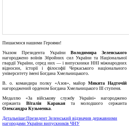
Пишаємося нашими Героями!
Указом Президента України
Володимира Зеленського
нагороджено воїнів Збройних сил України та Національної
гвардії України, серед них — і випускники ННІ міжнародних
відносин, історії і філософії Черкаського національного
університету імені Богдана Хмельницького.
В. о. командира полку «Азов», майор
Микита Надточій
нагороджений орденом Богдана Хмельницького III ступеня.
Медаллю «За військову службу Україні» нагороджено
сержанта
Віталія Каракая
та молодшого сержанта
Олександра Кузьменка
.
Детальніше:Президент Зеленський відзначив державними
нагородами України випускників ЧНУ