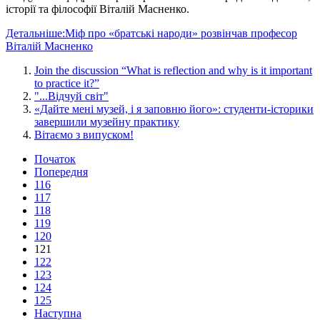
історії та філософії Віталій Масненко.
Детальніше:Міф про «братські народи» розвінчав професор
Віталій Масненко
Join the discussion “What is reflection and why is it important
to practice it?”
"...Відчуй світ"
«Дайте мені музей, і я заповню його»: студенти-історики
завершили музейну практику
Вітаємо з випуском!
Початок
Попередня
116
117
118
119
120
121
122
123
124
125
Наступна