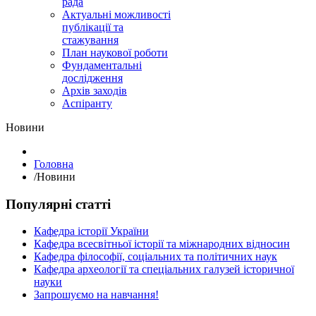
рада
Актуальні можливості
публікації та
стажування
План наукової роботи
Фундаментальні
дослідження
Архів заходів
Аспіранту
Hовини
Головна
/
Hовини
Популярні статті
Кафедра історії України
Кафедра всесвітньої історії та міжнародних відносин
Кафедра філософії, соціальних та політичних наук
Кафедра археології та спеціальних галузей історичної
науки
Запрошуємо на навчання!