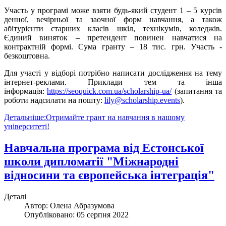
Участь у програмі може взяти будь-який студент 1 – 5 курсів
денної, вечірньої та заочної форм навчання, а також
абітурієнти старших класів шкіл, технікумів, коледжів.
Єдиний виняток – претендент повинен навчатися на
контрактній формі. Сума гранту – 18 тис. грн. Участь -
безкоштовна.
Для участі у відборі потрібно написати дослідження на тему
інтернет-реклами. Приклади тем та інша
інформація:
https://seoquick.com.ua/scholarship-ua/
(запитання та
роботи надсилати на пошту:
lily@scholarship.events
).
Детальніше:Отримайте грант на навчання в нашому
університеті!
Навчальна програма від Естонської
школи дипломатії "Міжнародні
відносини та європейська інтеграція"
Деталі
Автор:
Олена Абразумова
Опубліковано: 05 серпня 2022