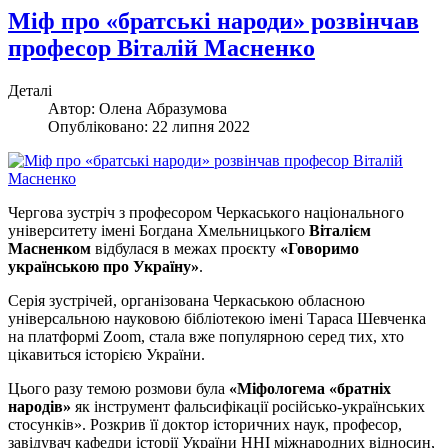
Міф про «братські народи» розвінчав
професор Віталій Масненко
Деталі
Автор:
Олена Абразумова
Опубліковано: 22 липня 2022
Чергова зустріч з професором Черкаського національного
університету імені Богдана Хмельницького
Віталієм
Масненком
відбулася в межах проєкту
«Говоримо
українською про Україну»
.
Серія зустрічей, організована Черкаською обласною
універсальною науковою бібліотекою імені Тараса Шевченка
на платформі Zoom, стала вже популярною серед тих, хто
цікавиться історією України.
Цього разу темою розмови була
«Міфологема «братніх
народів»
як інструмент фальсифікації російсько-українських
стосунків». Розкрив її доктор історичних наук, професор,
завідувач кафедри історії України ННІ міжнародних відносин,