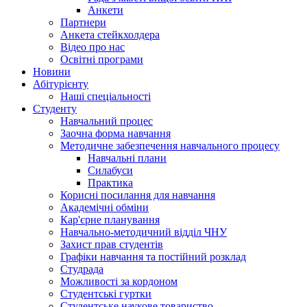
Анкети
Партнери
Анкета стейкхолдера
Відео про нас
Освітні програми
Hовини
Абітурієнту
Наші спеціальності
Студенту
Навчальний процес
Заочна форма навчання
Методичне забезпечення навчального процесу
Навчальні плани
Силабуси
Практика
Корисні посилання для навчання
Академічні обміни
Кар'єрне планування
Навчально-методичний відділ ЧНУ
Захист прав студентів
Графіки навчання та постійний розклад
Студрада
Можливості за кордоном
Студентські гуртки
Студентське наукове товариство