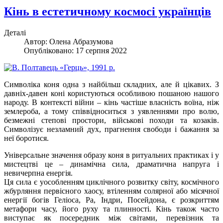
Кінь в естетичному космосі українців
Деталі
Автор:
Олена Абразумова
Опубліковано: 17 серпня 2022
Символіка коня одна з найбільш складних, але й цікавих. З
давніх-давен коні користуються особливою пошаною нашого
народу. В контексті війни – кінь частіше власність воїна, ніж
землероба, а тому співвідноситься з уявленнями про волю,
безмежні степові простори, військові походи та козаків.
Символізує незламний дух, прагнення свободи і бажання за
неї боротися.
Універсальне значення образу коня в ритуальних практиках і у
мистецтві це – динамічна сила, драматична напруга і
невичерпна енергія.
Ця сила є уособленням циклічного розвитку світу, космічного
жбурляння первісного хаосу, втіленням солярної або місячної
енергії богів Геліоса, Ра, Індри, Посейдона, є розкриттям
метафори часу, його руху та плинності. Кінь також часто
виступає як посередник між світами, перевізник та