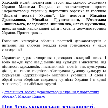
Художній музей презентував твори заслуженого художника
України
Максима Гладька
, які започатковують проєкт
"Державотворці України у портретних образах" та колекцію
"Видатні постаті України". Це портрети
Михайла
Драгоманова, Михайла Грушевського, Вʼячеслава
Липинського, Володимира Винниченка, Левка Лук’яненка
,
представників національної еліти і стовпів державотворення
України. Проєкт триває.
Головним критерієм обрання постатей державотворців є
питання: які ключові меседжі вони транслюють у наше
сьогодення?
Українське державотворення проходило складний шлях. І
воно завжди було невідʼємним від культури і мистецтва, від
діяльності художників, письменників, поетів, тих культурних
діячів, які своєю творчістю збагачували духовну культуру та
формували «державницьке» мислення українців. В слові і
образі вони зберігали сакральну сутність України і в кращі
часи історії, і в найбільш скрутні.
Детальніше:Проєкт "Державотворці України у портретних
образах": Максим Гладько
Про День української державності,