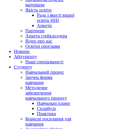
матеріали
Якість освіти
Рада з якості вищої
освіти ННІ
Анкети
Партнери
Анкета стейкхолдера
Відео про нас
Освітні програми
Hовини
Абітурієнту
Наші спеціальності
Студенту
Навчальний процес
Заочна форма
навчання
Методичне
забезпечення
навчального процесу
Навчальні плани
Силабуси
Практика
Корисні посилання для
навчання