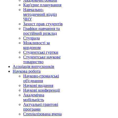
Академічні обміни
Кар'єрне планування
Навчально-
методичний відділ
ЧНУ
Захист прав студентів
Графіки навчання та
постійний розклад
Студрада
Можливості за
кордоном
Студентські гуртки
Студентське наукове
товариство
Асоціація випускників
Наукова робота
Науково-громадські
об'єднання
Наукові видання
Наукові конференції
Академічна
мобільність
Актуальні грантові
програми
Спеціалізована вчена