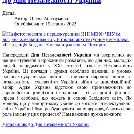
До Дня Незалежності України
Деталі
Автор:
Олена Абразумова
Опубліковано: 19 серпня 2022
Напередодні
Дня Незалежності України
ми звернулися до
наших студентів з проханням розказати, що для них, молодих
людей, народжених у ХХІ столітті, означає Незалежність
України. Ці погляди і думки особливо важливі в умовах
російсько-української війни – тривалої народної війни за
незалежність і суверенітет України, війни за цивілізаційний
вибір. Адже Україна відстоює свою приналежність до
європейської цивілізації і водночас – ті засадничі цінності,
права і свободи, що лежать в основі Західного світу. Як
молодь, що у майбутньому увійде до когорти інтелектуальної
еліти України і буде розбудовувати нашу державу, бачить свою
роль і місце у цих процесах? Нам важлива думка кожного.
Детальніше:До Дня Незалежності України