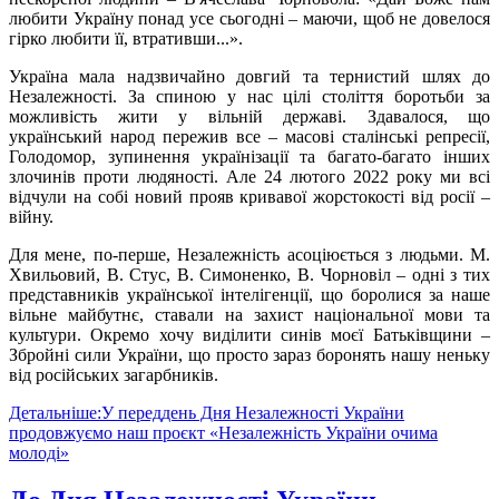
любити Україну понад усе сьогодні – маючи, щоб не довелося
гірко любити її, втративши...».
Україна мала надзвичайно довгий та тернистий шлях до
Незалежності. За спиною у нас цілі століття боротьби за
можливість жити у вільній державі. Здавалося, що
український народ пережив все – масові сталінські репресії,
Голодомор, зупинення українізації та багато-багато інших
злочинів проти людяності. Але 24 лютого 2022 року ми всі
відчули на собі новий прояв кривавої жорстокості від росії –
війну.
Для мене, по-перше, Незалежність асоціюється з людьми. М.
Хвильовий, В. Стус, В. Симоненко, В. Чорновіл – одні з тих
представників української інтелігенції, що боролися за наше
вільне майбутнє, ставали на захист національної мови та
культури. Окремо хочу виділити синів моєї Батьківщини –
Збройні сили України, що просто зараз боронять нашу неньку
від російських загарбників.
Детальніше:У переддень Дня Незалежності України
продовжуємо наш проєкт «Незалежність України очима
молоді»