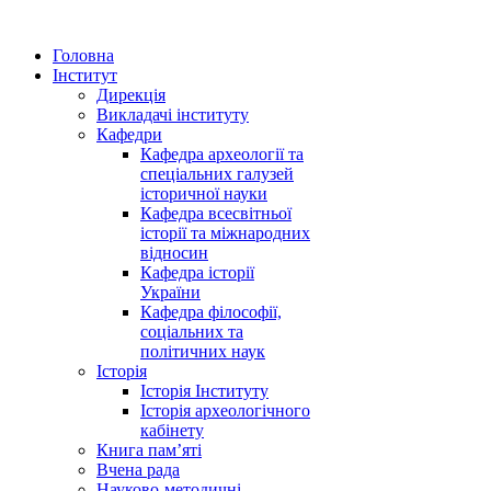
Головна
Інститут
Дирекція
Викладачі інституту
Кафедри
Кафедра археології та
спеціальних галузей
історичної науки
Кафедра всесвітньої
історії та міжнародних
відносин
Кафедра історії
України
Кафедра філософії,
соціальних та
політичних наук
Історія
Історія Інституту
Історія археологічного
кабінету
Книга памʼяті
Вчена рада
Науково-методичні