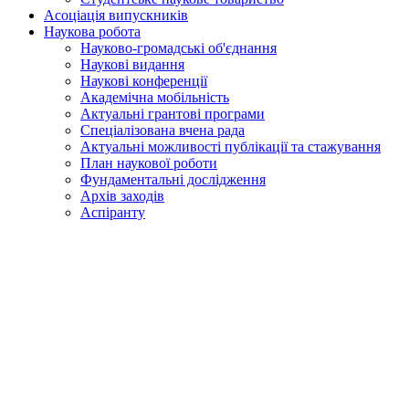
Асоціація випускників
Наукова робота
Науково-громадські об'єднання
Наукові видання
Наукові конференції
Академічна мобільність
Актуальні грантові програми
Спеціалізована вчена рада
Актуальні можливості публікації та стажування
План наукової роботи
Фундаментальні дослідження
Архів заходів
Аспіранту