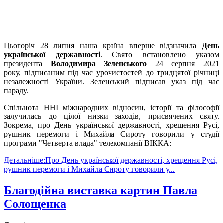
Цьогоріч 28 липня наша країна вперше відзначила
День
української державності
. Свято встановлено указом
президента
Володимира Зеленського
24 серпня 2021
року, підписаним під час урочистостей до тридцятої річниці
незалежності України. Зеленський підписав указ під час
параду.
Спільнота ННІ міжнародних відносин, історії та філософії
залучилась до цілої низки заходів, присвячених святу.
Зокрема, про День української державності, хрещення Русі,
рушник перемоги і Михайла Сироту говорили у студії
програми "Четверта влада" телекомпанії ВІККА:
Детальніше:Про День української державності, хрещення Русі,
рушник перемоги і Михайла Сироту говорили у...
Благодійна виставка картин Павла
Солощенка