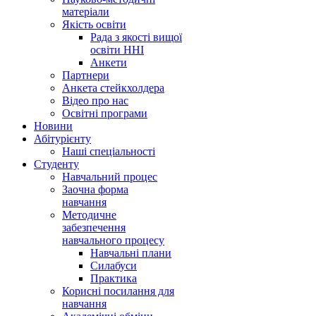
матеріали
Якість освіти
Рада з якості вищої
освіти ННІ
Анкети
Партнери
Анкета стейкхолдера
Відео про нас
Освітні програми
Hовини
Абітурієнту
Наші спеціальності
Студенту
Навчальний процес
Заочна форма
навчання
Методичне
забезпечення
навчального процесу
Навчальні плани
Силабуси
Практика
Корисні посилання для
навчання