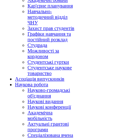
Академічні обміни
Кар'єрне планування
Навчально-
методичний відділ
ЧНУ
Захист прав студентів
Графіки навчання та
постійний розклад
Студрада
Можливості за
кордоном
Студентські гуртки
Студентське наукове
товариство
Асоціація випускників
Наукова робота
Науково-громадські
об'єднання
Наукові видання
Наукові конференції
Академічна
мобільність
Актуальні грантові
програми
Спеціалізована вчена