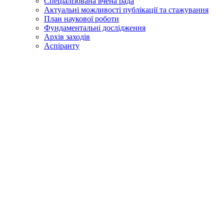
Спеціалізована вчена рада
Актуальні можливості публікації та стажування
План наукової роботи
Фундаментальні дослідження
Архів заходів
Аспіранту