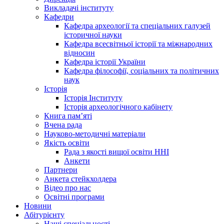
Викладачі інституту
Кафедри
Кафедра археології та спеціальних галузей
історичної науки
Кафедра всесвітньої історії та міжнародних
відносин
Кафедра історії України
Кафедра філософії, соціальних та політичних
наук
Історія
Історія Інституту
Історія археологічного кабінету
Книга памʼяті
Вчена рада
Науково-методичні матеріали
Якість освіти
Рада з якості вищої освіти ННІ
Анкети
Партнери
Анкета стейкхолдера
Відео про нас
Освітні програми
Hовини
Абітурієнту
Наші спеціальності