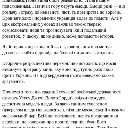
повсякденням. Зазвичай гору беруть емоції. Емоції різні — від
розпачу і страху до ненависті, люті та презирства до ворогів.
Кров загиблих і поранених українців волає до помсти. Але у
цих екстремальних умовах важливо також тверезо
осмислювати події та прогнозувати їхній подальший
розвиток. У цьому, як не дивно, може допомогти історія.
Як історик я переконаний — наукове знання про минуле
дозволяє знайти відповіді на болючі питання сьогодення.
Історична ретроспектива переконливо доводить, що Росія
неминуче програє у війні, яку вона підступно розв’язала
проти України. На підтвердження цього наведемо кілька
аргументів.
Почнемо з того, що традиції сучасної російської державності
сягають Улусу Джучі (Золотої орди), звідки походить
деспотична модель влади. За якою єдиним сувереном
(джерелом влади) вважався хан, пізніше московський князь чи
московський цар. Всі інші московити, навіть представники
верхівки, не говорячи про простолюдинів, були його
безправними підданими, а по суті — холопами. Такий тип