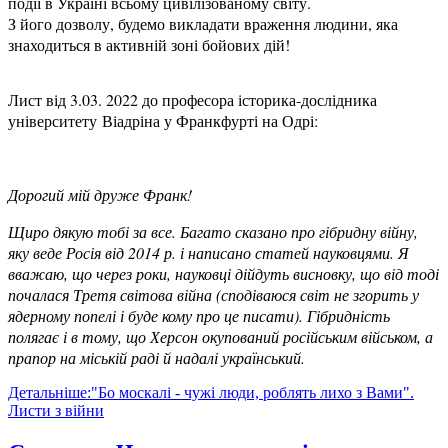
події в Україні всьому цивілізованому світу.
З його дозволу, будемо викладати враження людини, яка
знаходиться в активній зоні бойових дій!
Лист від 3.03. 2022 до професора історика-дослідника
університету Віадріна у Франкфурті на Одрі:
Дорогий мій друже Франк!
Щиро дякую тобі за все. Багато сказано про гібридну війну,
яку веде Росія від 2014 р. і написано статей науковцями. Я
вважаю, що через роки, науковці дійдуть висновку, що від тоді
почалася Третя світова війна (сподіваюся світ не згорить у
ядерному попелі і буде кому про це писати). Гібридність
полягає і в тому, що Херсон окупований російським військом, а
прапор на міській раді й надалі український.
Детальніше:"Бо москалі - чужі люди, роблять лихо з Вами".
Листи з війни