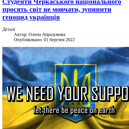
Студенти Черкаського національного
просять світ не мовчати, зупинити
геноцид українців
Деталі
Автор:
Олена Абразумова
Опубліковано: 01 березня 2022