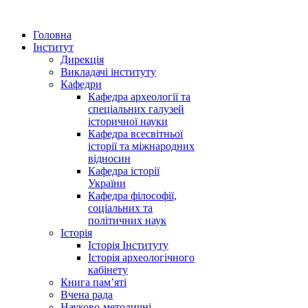
Головна
Інститут
Дирекція
Викладачі інституту
Кафедри
Кафедра археології та
спеціальних галузей
історичної науки
Кафедра всесвітньої
історії та міжнародних
відносин
Кафедра історії
України
Кафедра філософії,
соціальних та
політичних наук
Історія
Історія Інституту
Історія археологічного
кабінету
Книга памʼяті
Вчена рада
Науково-методичні