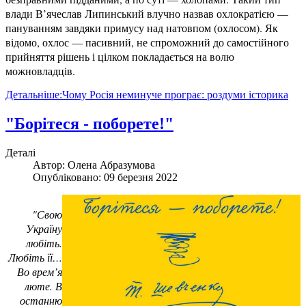
влади В’ячеслав Липинський влучно назвав охлократією —
пануванням завдяки примусу над натовпом (охлосом). Як
відомо, охлос — пасивний, не спроможний до самостійного
прийняття рішень і цілком покладається на волю
можновладців.
Детальніше:Чому Росія неминуче програє: роздуми історика
"Борітеся - поборете!"
Деталі
Автор:
Олена Абразумова
Опубліковано: 09 березня 2022
"Свою
Україну
любіть.
Любіть її…
Во врем’я
люте. В
останню