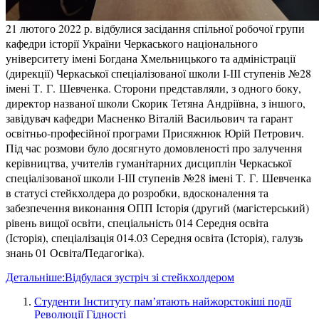
21 лютого 2022 р. відбулися засідання спільної робочої групи
кафедри історії України Черкаського національного
університету імені Богдана Хмельницького та адміністрації
(дирекції) Черкаської спеціалізованої школи І-ІІІ ступенів №28
імені Т. Г. Шевченка. Сторони представляли, з одного боку,
директор названої школи Скорик Тетяна Андріївна, з іншого,
завідувач кафедри Масненко Віталій Васильович та гарант
освітньо-професійної програми Присяжнюк Юрій Петрович.
Під час розмови було досягнуто домовленості про залучення
керівництва, учителів гуманітарних дисциплін Черкаської
спеціалізованої школи І-ІІІ ступенів №28 імені Т. Г. Шевченка
в статусі стейкхолдера до розробки, вдосконалення та
забезпечення виконання ОПП Історія (другий (магістерський)
рівень вищої освіти, спеціальність 014 Середня освіта
(Історія), спеціалізація 014.03 Середня освіта (Історія), галузь
знань 01 Освіта/Педагогіка).
Детальніше:Відбулася зустріч зі стейкхолдером
Студенти Інституту пам’ятають найжорстокіші події
Революції Гідності