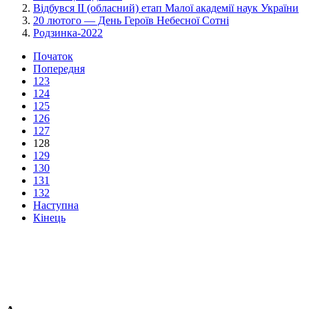
Відбувся ІІ (обласний) етап Малої академії наук України
20 лютого — День Героїв Небесної Сотні
Родзинка-2022
Початок
Попередня
123
124
125
126
127
128
129
130
131
132
Наступна
Кінець