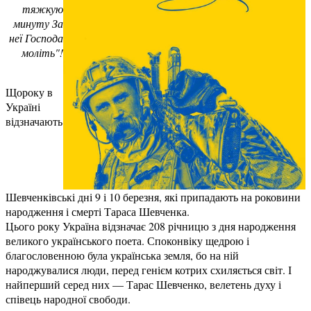
тяжкую
минуту За
неї Господа
моліть"!
Щороку в
Україні
відзначають
Шевченківські дні 9 і 10 березня, які припадають на роковини
народження і смерті Тараса Шевченка.
Цього року Україна відзначає 208 річницю з дня народження
великого українського поета. Споконвіку щедрою і
благословенною була українська земля, бо на ній
народжувалися люди, перед генієм котрих схиляється світ. І
найперший серед них — Тарас Шевченко, велетень духу і
співець народної свободи.