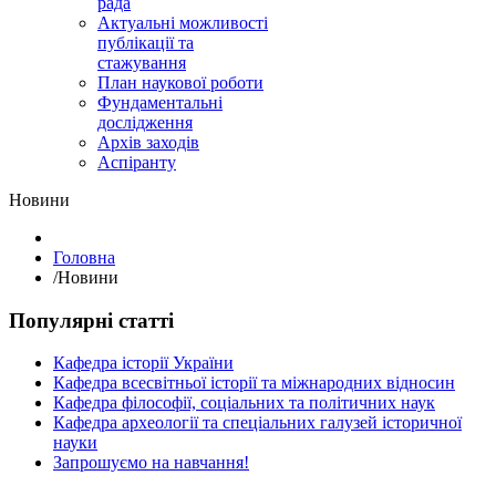
рада
Актуальні можливості
публікації та
стажування
План наукової роботи
Фундаментальні
дослідження
Архів заходів
Аспіранту
Hовини
Головна
/
Hовини
Популярні статті
Кафедра історії України
Кафедра всесвітньої історії та міжнародних відносин
Кафедра філософії, соціальних та політичних наук
Кафедра археології та спеціальних галузей історичної
науки
Запрошуємо на навчання!