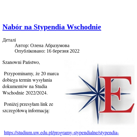
Nabór na Stypendia Wschodnie
Деталі
Автор:
Олена Абразумова
Опубліковано: 16 березня 2022
Szanowni Państwo,
Przypominamy, że 20 marca
dobiega termin wysyłania
dokumentów na Studia
Wschodnie 2022/2024.
Poniżej przesyłam link ze
szczegółową informacją:
https://studium.uw.edu.pl/programy-stypendialne/stypendia-