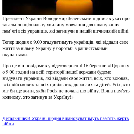
Президент України Володимир Зеленський підписав указ про
загальнонаціональну хвилину мовчання для вшанування
пам’яті всіх українців, які загинули в нашій вітчизняній війні.
Тепер щодня о 9.00 згадуватимуть українців, які віддали своє
життя за вільну Україну у боротьбі з рашистськими
окупантами.
Про це він повідомив у відеозверненні 16 березня: «Щоранку
о 9.00 годині на всій території нашої держави будемо
згадувати українців, які віддали своє життя, всіх, хто воював,
всіх військових та всіх цивільних, дорослих та дітей. Усіх, хто
міг би ще жити, якби Росія не почала цю війну. Вічна пам’ять
кожному, хто загинув за Україну!»
Детальніше:В Україні щодня вшановуватимуть пам’ять жертв
війни