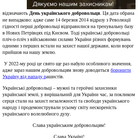
День українського добровольця
відзначають
. Ця дата обрана
не випадково: адже саме 14 березня 2014 відразу з Революції
гідності перші добровольці відправилися на тренувальну базу
в Нових Петрівцях під Києвом. Тоді українські добровольці
пліч-о-пліч з військовими силами України різних формувань
одними з перших встали на захист нашої держави, коли ворог
прийшов на нашу землю.
У 2022-му році це свято ще раз набуло особливого значення,
адже зараз нашим добровольцям знову доводиться
боронити
Україну від нападу р
ашистів.
Українські добровольці – мужні та героїчні захисники
української землі, у вирішальний для України час, за покликом
серця стали на захист незалежності та свободи українського
народу і продемонстрували усьому світу нескореність
українського волелюбного духу.
Слава українським добровольцям!
Слава Україні!