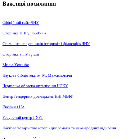
Важливі посилання
Офіційний сайт ЧНУ
Сторінка ННІ у Facebook
Спільнота випускників істориків і філософів ЧНУ
Сторінка в Instagram
Ми на Youtube
Наукова бібліотека ім. М. Максимовича
Черкаська обласна організація НCКУ
Центр ґендерних досліджень ННІ МВІФ
Erasmus+UA
Ресурсний центр ГУРТ
Наукове товариство історії дипломатії та міжнародних відносин