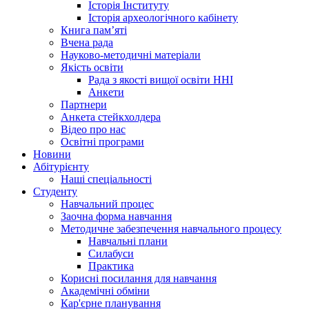
Історія Інституту
Історія археологічного кабінету
Книга памʼяті
Вчена рада
Науково-методичні матеріали
Якість освіти
Рада з якості вищої освіти ННІ
Анкети
Партнери
Анкета стейкхолдера
Відео про нас
Освітні програми
Hовини
Абітурієнту
Наші спеціальності
Студенту
Навчальний процес
Заочна форма навчання
Методичне забезпечення навчального процесу
Навчальні плани
Силабуси
Практика
Корисні посилання для навчання
Академічні обміни
Кар'єрне планування