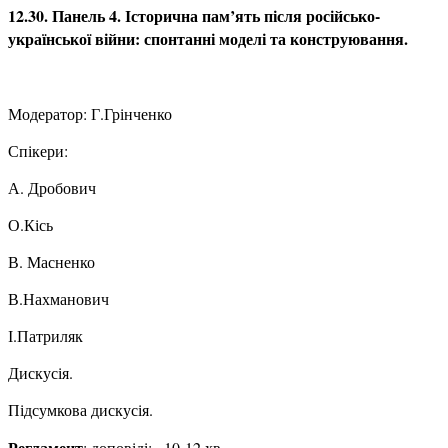
12.30. Панель 4. Історична пам’ять після російсько-
української війни: спонтанні моделі та конструювання.
Модератор: Г.Грінченко
Спікери:
А. Дробович
О.Кісь
В. Масненко
В.Нахманович
І.Патриляк
Дискусія.
Підсумкова дискусія.
Регламент
: доповіді: –10-12 хв.