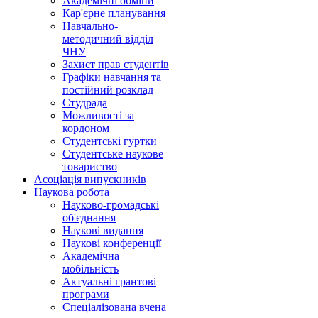
Академічні обміни
Кар'єрне планування
Навчально-
методичний відділ
ЧНУ
Захист прав студентів
Графіки навчання та
постійний розклад
Студрада
Можливості за
кордоном
Студентські гуртки
Студентське наукове
товариство
Асоціація випускників
Наукова робота
Науково-громадські
об'єднання
Наукові видання
Наукові конференції
Академічна
мобільність
Актуальні грантові
програми
Спеціалізована вчена