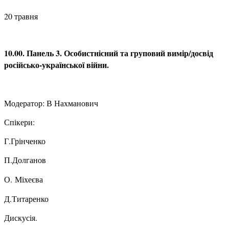
20 травня
10.00. Панель 3. Особистнісний та груповий вимір/досвід
російсько-української війни.
Модератор: В Нахманович
Спікери:
Г.Грінченко
П.Долганов
О.
Міхеєва
Д.Титаренко
Дискусія.