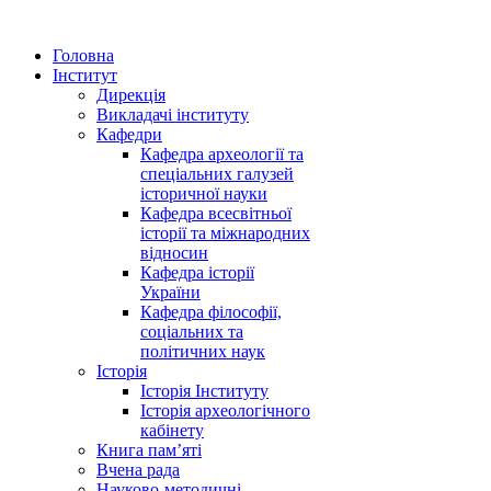
Головна
Інститут
Дирекція
Викладачі інституту
Кафедри
Кафедра археології та
спеціальних галузей
історичної науки
Кафедра всесвітньої
історії та міжнародних
відносин
Кафедра історії
України
Кафедра філософії,
соціальних та
політичних наук
Історія
Історія Інституту
Історія археологічного
кабінету
Книга памʼяті
Вчена рада
Науково-методичні