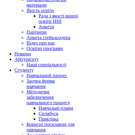
матеріали
Якість освіти
Рада з якості вищої
освіти ННІ
Анкети
Партнери
Анкета стейкхолдера
Відео про нас
Освітні програми
Hовини
Абітурієнту
Наші спеціальності
Студенту
Навчальний процес
Заочна форма
навчання
Методичне
забезпечення
навчального процесу
Навчальні плани
Силабуси
Практика
Корисні посилання для
навчання