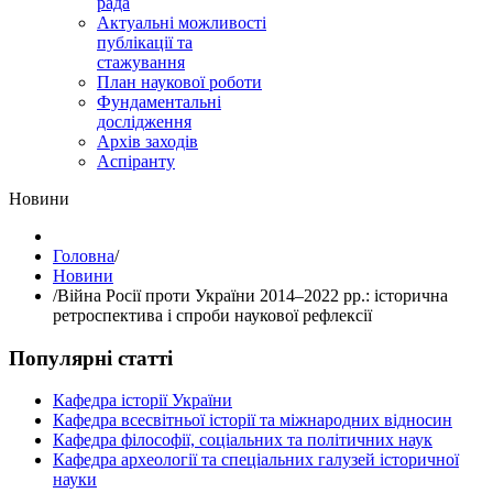
рада
Актуальні можливості
публікації та
стажування
План наукової роботи
Фундаментальні
дослідження
Архів заходів
Аспіранту
Hовини
Головна
/
Hовини
/
Війна Росії проти України 2014–2022 рр.: історична
ретроспектива і спроби наукової рефлексії
Популярні статті
Кафедра історії України
Кафедра всесвітньої історії та міжнародних відносин
Кафедра філософії, соціальних та політичних наук
Кафедра археології та спеціальних галузей історичної
науки