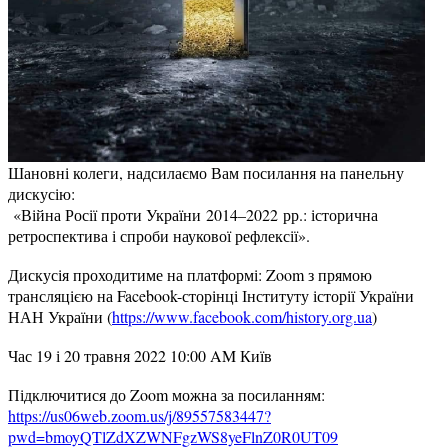
Шановні колеги, надсилаємо Вам посилання на панельну
дискусію:
«Війна Росії проти України 2014–2022 рр.: історична
ретроспектива і спроби наукової рефлексії».
Дискусія проходитиме на платформі: Zoom з прямою
трансляцією на Facebook-сторінці Інституту історії України
НАН України (
https://www.facebook.com/history.org.ua
)
Час 19 і 20 травня 2022 10:00 AM Київ
Підключитися до Zoom можна за посиланням:
https://us06web.zoom.us/j/89557583447?
pwd=bmoyQTlZdXZWNFgzWS8yeFlnZ0R0UT09