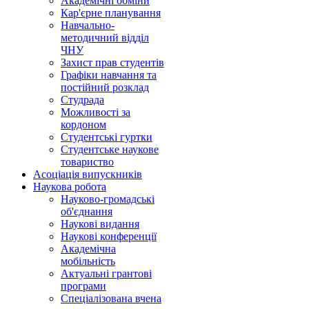
Академічні обміни
Кар'єрне планування
Навчально-
методичний відділ
ЧНУ
Захист прав студентів
Графіки навчання та
постійний розклад
Студрада
Можливості за
кордоном
Студентські гуртки
Студентське наукове
товариство
Асоціація випускників
Наукова робота
Науково-громадські
об'єднання
Наукові видання
Наукові конференції
Академічна
мобільність
Актуальні грантові
програми
Спеціалізована вчена