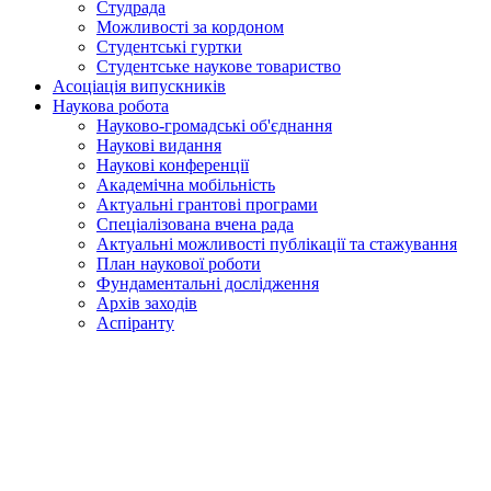
Студрада
Можливості за кордоном
Студентські гуртки
Студентське наукове товариство
Асоціація випускників
Наукова робота
Науково-громадські об'єднання
Наукові видання
Наукові конференції
Академічна мобільність
Актуальні грантові програми
Спеціалізована вчена рада
Актуальні можливості публікації та стажування
План наукової роботи
Фундаментальні дослідження
Архів заходів
Аспіранту