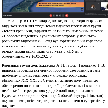
17.05.2022 р. в ННІ міжнародних відносин, історії та філософії
відбулося засідання студентської наукової проблемної групи
«Історія країн Азії, Африки та Латинської Америки» на тему:
«Проблема південних Курильських островів у японсько-
російських відносинах». Захід був зорганізований кафедрою
всесвітньої історії та міжнародних відносин і відбувся у
рамках тижня науки, який стартував у ЧНУ ім. Б.
Хмельницького з 16.05.2022 р.
Керівники групи доц. Іржавська А. П. та доц. Терещенко Т. В.
ініціювали розгляд актуальної проблеми сьогодення, а саме
проблему спірних територій у японсько-російських
відносинах ХІХ-ХХІ ст. Студенти активно долучилися до
обговорення низки питань з даної проблематики і виявили
неабиякий інтерес до заяв уряду Японії щодо визнання
Курильських островів (Кунашир, Хабомай, Ітупур, Шикотан)
окупованими росією територіями та оголошення суверенітету
над ними.