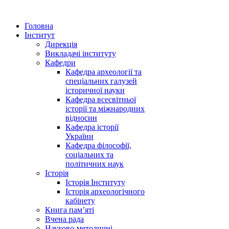
Головна
Інститут
Дирекція
Викладачі інституту
Кафедри
Кафедра археології та
спеціальних галузей
історичної науки
Кафедра всесвітньої
історії та міжнародних
відносин
Кафедра історії
України
Кафедра філософії,
соціальних та
політичних наук
Історія
Історія Інституту
Історія археологічного
кабінету
Книга памʼяті
Вчена рада
Науково-методичні