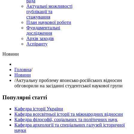
рада
Актуальні можливості
публікації та
стажування
План наукової роботи
Фундаментальні
дослідження
Архів заходів
Аспіранту
Hовини
Головна
/
Hовини
/
Актуальну проблему японсько-російських відносин
обговорили на засіданні студентської наукової групи
Популярні статті
Кафедра історії України
Кафедра всесвітньої історії та міжнародних відносин
Кафедра філософії, соціальних та політичних наук
Кафедра археології та спеціальних галузей історичної
науки