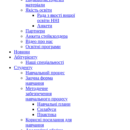
матеріали
Якість освіти
Рада з якості вищої
освіти ННІ
Анкети
Партнери
Анкета стейкхолдера
Відео про нас
Освітні програми
Hовини
Абітурієнту
Наші спеціальності
Студенту
Навчальний процес
Заочна форма
навчання
Методичне
забезпечення
навчального процесу
Навчальні плани
Силабуси
Практика
Корисні посилання для
навчання