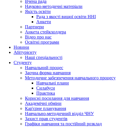
Вчена рада
Науково-методичні матеріали
Якість освіти
Рада з якості вищої освіти ННІ
Анкети
Партнери
Анкета стейкхолдера
Відео про нас
Освітні програми
Hовини
Абітурієнту
Наші спеціальності
Студенту
Навчальний процес
Заочна форма навчання
Методичне забезпечення навчального процесу
Навчальні плани
Силабуси
Практика
Корисні посилання для навчання
Академічні обміни
Кар'єрне планування
Навчально-методичний відділ ЧНУ
Захист прав студентів
Графіки навчання та постійний розклад