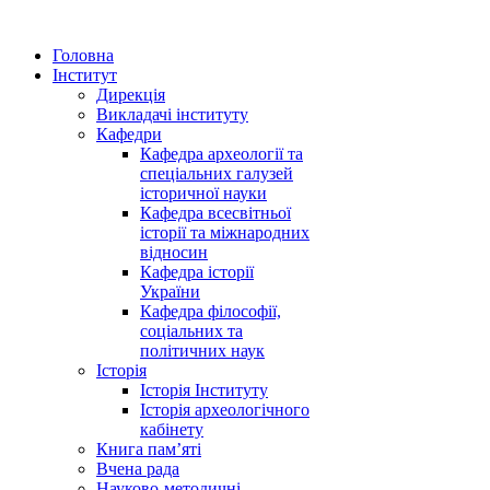
Головна
Інститут
Дирекція
Викладачі інституту
Кафедри
Кафедра археології та
спеціальних галузей
історичної науки
Кафедра всесвітньої
історії та міжнародних
відносин
Кафедра історії
України
Кафедра філософії,
соціальних та
політичних наук
Історія
Історія Інституту
Історія археологічного
кабінету
Книга памʼяті
Вчена рада
Науково-методичні