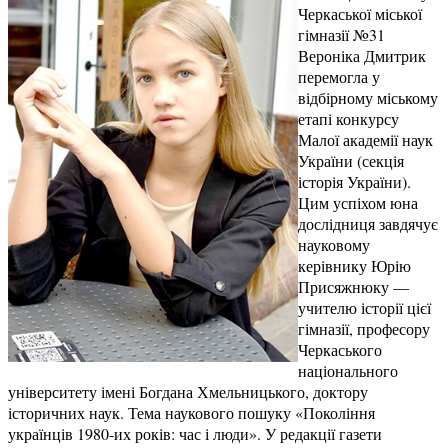
Черкаської міської
гімназії №31
Вероніка Дмитрик
перемогла у
відбірному міському
етапі конкурсу
Малої академії наук
України (секція
історія України).
Цим успіхом юна
дослідниця завдячує
науковому
керівнику Юрію
Присяжнюку —
учителю історії цієї
гімназії, професору
Черкаського
національного
університету імені Богдана Хмельницького, доктору
історичних наук. Тема наукового пошуку «Покоління
українців 1980-их років: час і люди». У редакції газети