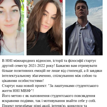
В ННІ міжнародних відносин, історії та філософії стартує
другий семестр 2021-2022 року! Бажаємо вам отримувати
більше позитивних емоцій не лише від стипендії, а й завдяки
інтелектуальному збагаченню, спілкуванню між собою та
цікавими особистостями!
Стартує наш новий проект: "За лаштунками студентського
життя ННІ МВІФ"!
Його метою є як наповнення студентського повсякдення
яскравими подіями, так і мотивування знайти себе у собі.
Проект передбачає різні акції, інтерв'ю, конкурси та