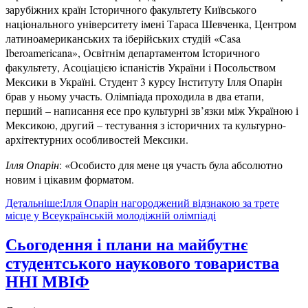
зарубіжних країн Історичного факультету Київського
національного університету імені Тараса Шевченка, Центром
латиноамериканських та іберійських студій «Casa
Iberoamericana», Освітнім департаментом Історичного
факультету, Асоціацією іспаністів України і Посольством
Мексики в Україні. Студент 3 курсу Інституту Ілля Опарін
брав у ньому участь. Олімпіада проходила в два етапи,
перший – написання есе про культурні зв’язки між Україною і
Мексикою, другий – тестування з історичних та культурно-
архітектурних особливостей Мексики.
Ілля Опарін
: «Особисто для мене ця участь була абсолютно
новим і цікавим форматом.
Детальніше:Ілля Опарін нагороджений відзнакою за трете
місце у Всеукраїнській молодіжній олімпіаді
Сьогодення і плани на майбутнє
студентського наукового товариства
ННІ МВІФ