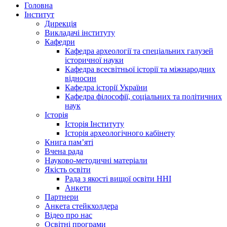
Головна
Інститут
Дирекція
Викладачі інституту
Кафедри
Кафедра археології та спеціальних галузей
історичної науки
Кафедра всесвітньої історії та міжнародних
відносин
Кафедра історії України
Кафедра філософії, соціальних та політичних
наук
Історія
Історія Інституту
Історія археологічного кабінету
Книга памʼяті
Вчена рада
Науково-методичні матеріали
Якість освіти
Рада з якості вищої освіти ННІ
Анкети
Партнери
Анкета стейкхолдера
Відео про нас
Освітні програми