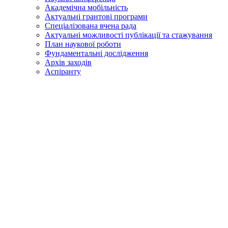
Академічна мобільність
Актуальні грантові програми
Спеціалізована вчена рада
Актуальні можливості публікації та стажування
План наукової роботи
Фундаментальні дослідження
Архів заходів
Аспіранту