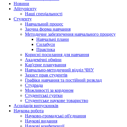
Hовини
Абітурієнту
Наші спеціальності
Студенту
Навчальний процес
Заочна форма навчання
Методичне забезпечення навчального процесу
Навчальні плани
Силабуси
Практика
Корисні посилання для навчання
Академічні обміни
Кар'єрне планування
Навчально-методичний відділ ЧНУ
Захист прав студентів
Графіки навчання та постійний розклад
Студрада
Можливості за кордоном
Студентські гуртки
Студентське наукове товариство
Асоціація випускників
Наукова робота
Науково-громадські об'єднання
Наукові видання
Наукові конференції