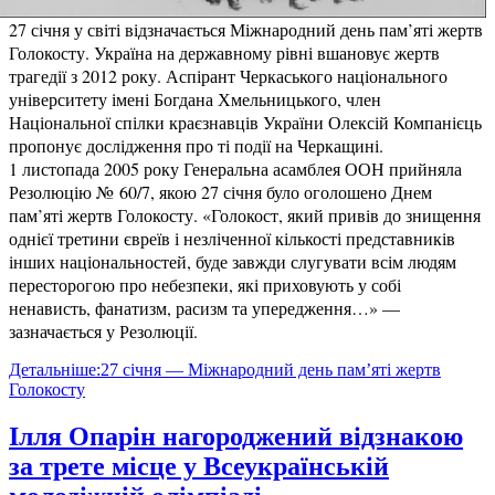
27 січня у світі відзначається Міжнародний день пам’яті жертв
Голокосту. Україна на державному рівні вшановує жертв
трагедії з 2012 року. Аспірант Черкаського національного
університету імені Богдана Хмельницького, член
Національної спілки краєзнавців України Олексій Компанієць
пропонує дослідження про ті події на Черкащині.
1 листопада 2005 року Генеральна асамблея ООН прийняла
Резолюцію № 60/7, якою 27 січня було оголошено Днем
пам’яті жертв Голокосту. «Голокост, який привів до знищення
однієї третини євреїв і незліченної кількості представників
інших національностей, буде завжди слугувати всім людям
пересторогою про небезпеки, які приховують у собі
ненависть, фанатизм, расизм та упередження…» —
зазначається у Резолюції.
Детальніше:27 січня — Міжнародний день пам’яті жертв
Голокосту
Ілля Опарін нагороджений відзнакою
за трете місце у Всеукраїнській