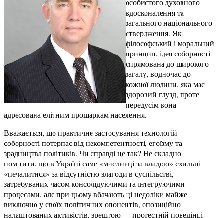
особистого духовного
вдосконалення та
загального національного
ствердження. Як
філософський і моральний
принцип, ідея соборності
спрямована до широкого
загалу, водночас до
кожної людини, яка має
здоровий глузд, проте
передусім вона
адресована елітним прошаркам населення.
Вважається, що практичне застосування технологій
соборності потерпає від некомпетентності, егоїзму та
зрадництва політиків. Чи справді це так? Не складно
помітити, що в Україні саме «мисливці за владою» схильні
«печалитися» за відсутністю злагоди в суспільстві,
затребуваних часом консолідуючими та інтегруючими
процесами, але при цьому вбачають ці недоліки майже
виключно у своїх політичних опонентів, опозиційно
налаштованих активістів, зрештою — протестній поведінці