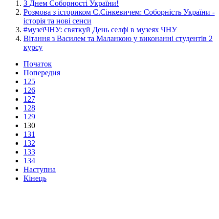
З Днем Соборності України!
Розмова з істориком Є.Сінкевичем: Соборність України -
історія та нові сенси
#музеїЧНУ: святкуй День селфі в музеях ЧНУ
Вітання з Василем та Маланкою у виконанні студентів 2
курсу
Початок
Попередня
125
126
127
128
129
130
131
132
133
134
Наступна
Кінець