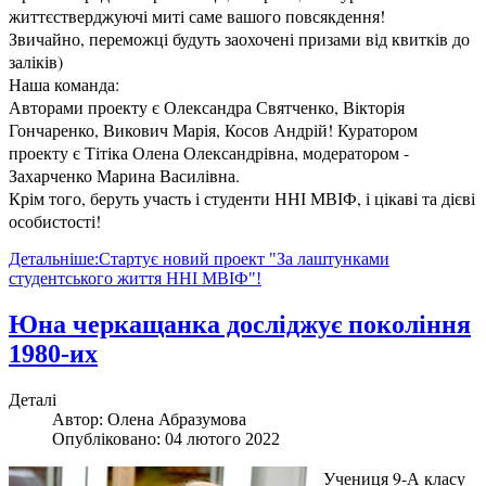
життєстверджуючі миті саме вашого повсякдення!
Звичайно, переможці будуть заохочені призами від квитків до
заліків)
Наша команда:
Авторами проекту є Олександра Святченко, Вікторія
Гончаренко, Викович Марія, Косов Андрій! Куратором
проекту є Тітіка Олена Олександрівна, модератором -
Захарченко Марина Василівна.
Крім того, беруть участь і студенти ННІ МВІФ, і цікаві та дієві
особистості!
Детальніше:Стартує новий проект "За лаштунками
студентського життя ННІ МВІФ"!
Юна черкащанка досліджує покоління
1980-их
Деталі
Автор:
Олена Абразумова
Опубліковано: 04 лютого 2022
Учениця 9-А класу