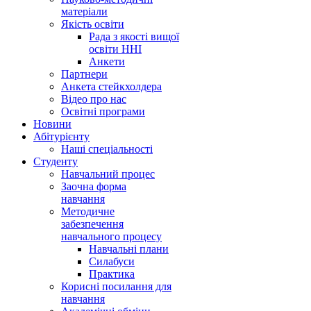
матеріали
Якість освіти
Рада з якості вищої
освіти ННІ
Анкети
Партнери
Анкета стейкхолдера
Відео про нас
Освітні програми
Hовини
Абітурієнту
Наші спеціальності
Студенту
Навчальний процес
Заочна форма
навчання
Методичне
забезпечення
навчального процесу
Навчальні плани
Силабуси
Практика
Корисні посилання для
навчання