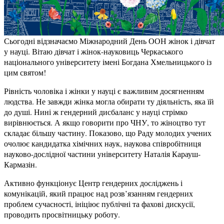
Сьогодні відзначаємо Міжнародний День ООН жінок і дівчат
у науці. Вітаю дівчат і жінок-науковиць Черкаського
національного університету імені Богдана Хмельницького із
цим святом!
Рівність чоловіка і жінки у науці є важливим досягненням
людства. Не завжди жінка могла обирати ту діяльність, яка їй
до душі. Нині ж гендерний дисбаланс у науці стрімко
вирівнюється. А якщо говорити про ЧНУ, то жіноцтво тут
складає більшу частину. Показово, що Раду молодих учених
очолює кандидатка хімічних наук, наукова співробітниця
науково-дослідної частини університету Наталія Карауш-
Кармазін.
Активно функціонує Центр гендерних досліджень і
комунікацій, який працює над розв’язанням гендерних
проблем сучасності, ініціює публічні та фахові дискусії,
проводить просвітницьку роботу.