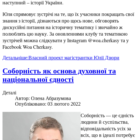
наступний – історії України.
Юля спрямовує зустрічі на те, що їх учасники покращать свої
знання з історії, дізнаються про щось нове, обговорять
дискусійні питання на історичну тематику і звичайно ж
полюблять цю науку. За оновленнями клубу та тематикою
зустрічей можна слідкувати у Instagram @woa.cherkasy та у
Facebook Woa Cherkasy.
Детальніше:Власний проект магістрантки Юлії Дзюри
Соборність як основа духовної та
національної єдності
Деталі
Автор:
Олена Абразумова
Опубліковано: 03 лютого 2022
Соборність — це єдність
людини й суспільства,
відповідальність усіх за
всіх, що в ідеалі потребує