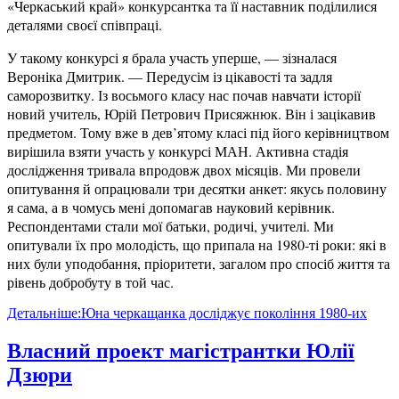
«Черкаський край» конкурсантка та її наставник поділилися
деталями своєї співпраці.
У такому конкурсі я брала участь уперше, — зізналася
Вероніка Дмитрик. — Передусім із цікавості та задля
саморозвитку. Із восьмого класу нас почав навчати історії
новий учитель, Юрій Петрович Присяжнюк. Він і зацікавив
предметом. Тому вже в дев’ятому класі під його керівництвом
вирішила взяти участь у конкурсі МАН. Активна стадія
дослідження тривала впродовж двох місяців. Ми провели
опитування й опрацювали три десятки анкет: якусь половину
я сама, а в чомусь мені допомагав науковий керівник.
Респондентами стали мої батьки, родичі, учителі. Ми
опитували їх про молодість, що припала на 1980-ті роки: які в
них були уподобання, пріоритети, загалом про спосіб життя та
рівень добробуту в той час.
Детальніше:Юна черкащанка досліджує покоління 1980-их
Власний проект магістрантки Юлії
Дзюри