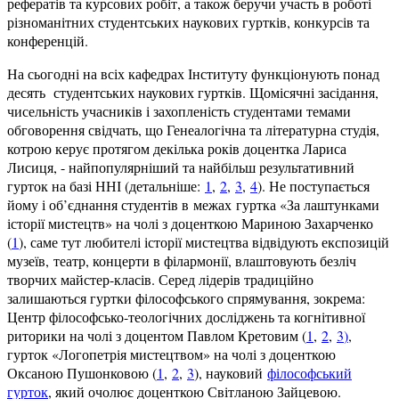
рефератів та курсових робіт, а також беручи участь в роботі
різноманітних студентських наукових гуртків, конкурсів та
конференцій.
На сьогодні на всіх кафедрах Інституту функціонують понад
десять студентських наукових гуртків. Щомісячні засідання,
чисельність учасників і захопленість студентами темами
обговорення свідчать, що Генеалогічна та літературна студія,
котрою керує протягом декілька років доцентка Лариса
Лисиця, - найпопулярніший та найбільш результативний
гурток на базі ННІ (детальніше:
1
,
2
,
3
,
4
). Не поступається
йому і об’єднання студентів в межах гуртка «За лаштунками
історії мистецтв» на чолі з доценткою Мариною Захарченко
(
1
), саме тут любителі історії мистецтва відвідують експозицій
музеїв, театр, концерти в філармонії, влаштовують безліч
творчих майстер-класів. Серед лідерів традиційно
залишаються гуртки філософського спрямування, зокрема:
Центр філософсько-теологічних досліджень та когнітивної
риторики на чолі з доцентом Павлом Кретовим (
1
,
2
,
3
)
,
гурток «Логопетрія мистецтвом» на чолі з доценткою
Оксаною Пушонковою (
1
,
2
,
3
), науковий
філософський
гурток
, який очолює доценткою Світланою Зайцевою.