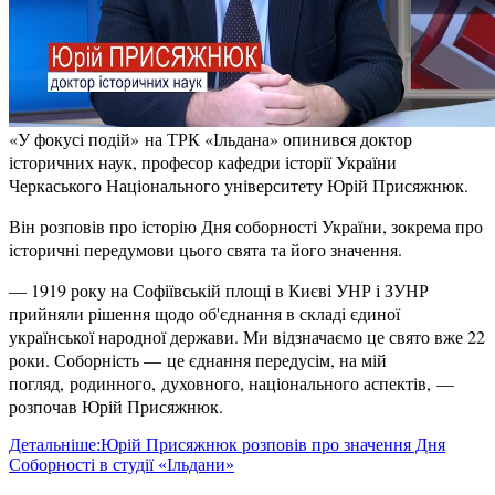
«У фокусі подій» на ТРК «Ільдана» опинився доктор
історичних наук, професор кафедри історії України
Черкаського Національного університету Юрій Присяжнюк.
Він розповів про історію Дня соборності України, зокрема про
історичні передумови цього свята та його значення.
— 1919 року на Софіївській площі в Києві УНР і ЗУНР
прийняли рішення щодо об'єднання в складі єдиної
української народної держави. Ми відзначаємо це свято вже 22
роки. Соборність — це єднання передусім, на мій
погляд, родинного, духовного, національного аспектів, —
розпочав Юрій Присяжнюк.
Детальніше:Юрій Присяжнюк розповів про значення Дня
Соборності в студії «Ільдани»