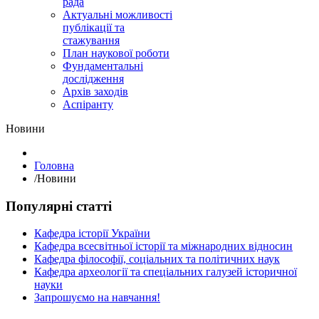
рада
Актуальні можливості
публікації та
стажування
План наукової роботи
Фундаментальні
дослідження
Архів заходів
Аспіранту
Hовини
Головна
/
Hовини
Популярні статті
Кафедра історії України
Кафедра всесвітньої історії та міжнародних відносин
Кафедра філософії, соціальних та політичних наук
Кафедра археології та спеціальних галузей історичної
науки
Запрошуємо на навчання!