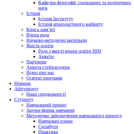
Кафедра філософії, соціальних та політичних
наук
Історія
Історія Інституту
Історія археологічного кабінету
Книга памʼяті
Вчена рада
Науково-методичні матеріали
Якість освіти
Рада з якості вищої освіти ННІ
Анкети
Партнери
Анкета стейкхолдера
Відео про нас
Освітні програми
Hовини
Абітурієнту
Наші спеціальності
Студенту
Навчальний процес
Заочна форма навчання
Методичне забезпечення навчального процесу
Навчальні плани
Силабуси
Практика