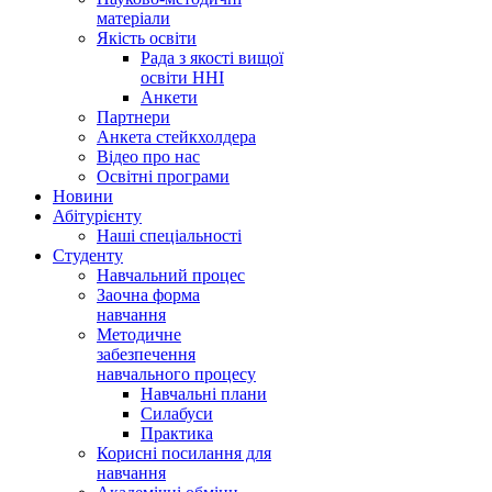
матеріали
Якість освіти
Рада з якості вищої
освіти ННІ
Анкети
Партнери
Анкета стейкхолдера
Відео про нас
Освітні програми
Hовини
Абітурієнту
Наші спеціальності
Студенту
Навчальний процес
Заочна форма
навчання
Методичне
забезпечення
навчального процесу
Навчальні плани
Силабуси
Практика
Корисні посилання для
навчання