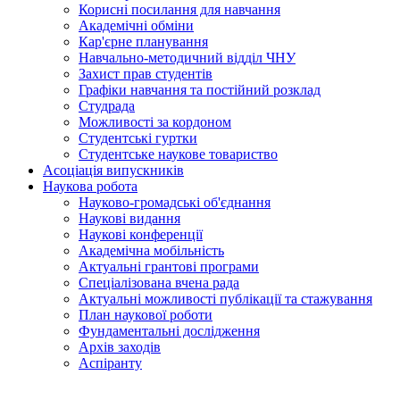
Корисні посилання для навчання
Академічні обміни
Кар'єрне планування
Навчально-методичний відділ ЧНУ
Захист прав студентів
Графіки навчання та постійний розклад
Студрада
Можливості за кордоном
Студентські гуртки
Студентське наукове товариство
Асоціація випускників
Наукова робота
Науково-громадські об'єднання
Наукові видання
Наукові конференції
Академічна мобільність
Актуальні грантові програми
Спеціалізована вчена рада
Актуальні можливості публікації та стажування
План наукової роботи
Фундаментальні дослідження
Архів заходів
Аспіранту