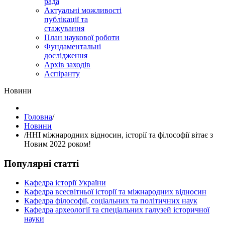
рада
Актуальні можливості
публікації та
стажування
План наукової роботи
Фундаментальні
дослідження
Архів заходів
Аспіранту
Hовини
Головна
/
Hовини
/
ННІ міжнародних відносин, історії та філософії вітає з
Новим 2022 роком!
Популярні статті
Кафедра історії України
Кафедра всесвітньої історії та міжнародних відносин
Кафедра філософії, соціальних та політичних наук
Кафедра археології та спеціальних галузей історичної
науки