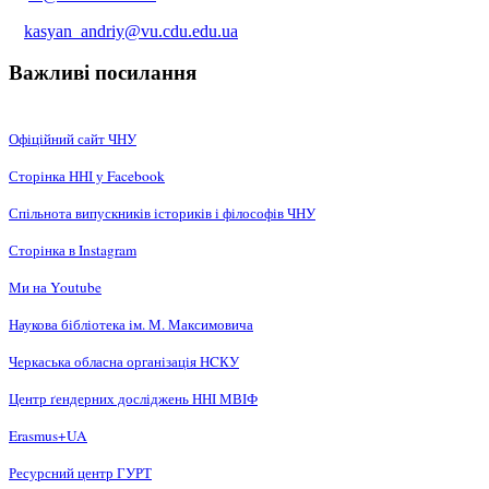
kasyan_andriy@vu.cdu.edu.ua
Важливі посилання
Офіційний сайт ЧНУ
Сторінка ННІ у Facebook
Спільнота випускників істориків і філософів ЧНУ
Сторінка в Instagram
Ми на Youtube
Наукова бібліотека ім. М. Максимовича
Черкаська обласна організація НCКУ
Центр ґендерних досліджень ННІ МВІФ
Erasmus+UA
Ресурсний центр ГУРТ