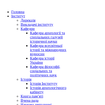
Головна
Інститут
Дирекція
Викладачі інституту
Кафедри
Кафедра археології та
спеціальних галузей
історичної науки
Кафедра всесвітньої
історії та міжнародних
відносин
Кафедра історії
України
Кафедра філософії,
соціальних та
політичних наук
Історія
Історія Інституту
Історія археологічного
кабінету
Книга памʼяті
Вчена рада
Науково-методичні