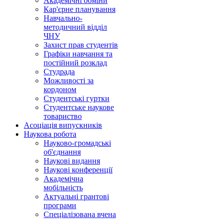
Академічні обміни
Кар'єрне планування
Навчально-
методичний відділ
ЧНУ
Захист прав студентів
Графіки навчання та
постійний розклад
Студрада
Можливості за
кордоном
Студентські гуртки
Студентське наукове
товариство
Асоціація випускників
Наукова робота
Науково-громадські
об'єднання
Наукові видання
Наукові конференції
Академічна
мобільність
Актуальні грантові
програми
Спеціалізована вчена