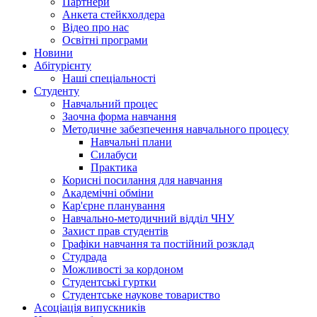
Партнери
Анкета стейкхолдера
Відео про нас
Освітні програми
Hовини
Абітурієнту
Наші спеціальності
Студенту
Навчальний процес
Заочна форма навчання
Методичне забезпечення навчального процесу
Навчальні плани
Силабуси
Практика
Корисні посилання для навчання
Академічні обміни
Кар'єрне планування
Навчально-методичний відділ ЧНУ
Захист прав студентів
Графіки навчання та постійний розклад
Студрада
Можливості за кордоном
Студентські гуртки
Студентське наукове товариство
Асоціація випускників