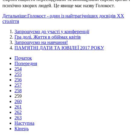
психічно хворих людей. Це явище має назву Голокост.
Детальніше:Голокост - один із найтрагічніших досвідів ХХ
століття
Запрошуємо до участі у конференції
Гра долі. Життя в обіймах квітів
Запрошуємо на навчання!
ПАМ'ЯТНІ ДАТИ ТА ЮВІЛЕЇ 2017 РОКУ
Початок
Попередня
254
255
256
257
258
259
260
261
262
263
Наступна
Кінець