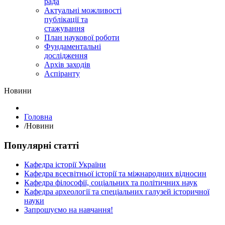
рада
Актуальні можливості
публікації та
стажування
План наукової роботи
Фундаментальні
дослідження
Архів заходів
Аспіранту
Hовини
Головна
/
Hовини
Популярні статті
Кафедра історії України
Кафедра всесвітньої історії та міжнародних відносин
Кафедра філософії, соціальних та політичних наук
Кафедра археології та спеціальних галузей історичної
науки
Запрошуємо на навчання!