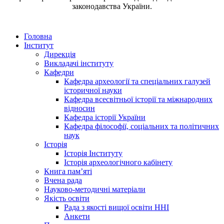
законодавства України.
Головна
Інститут
Дирекція
Викладачі інституту
Кафедри
Кафедра археології та спеціальних галузей
історичної науки
Кафедра всесвітньої історії та міжнародних
відносин
Кафедра історії України
Кафедра філософії, соціальних та політичних
наук
Історія
Історія Інституту
Історія археологічного кабінету
Книга памʼяті
Вчена рада
Науково-методичні матеріали
Якість освіти
Рада з якості вищої освіти ННІ
Анкети