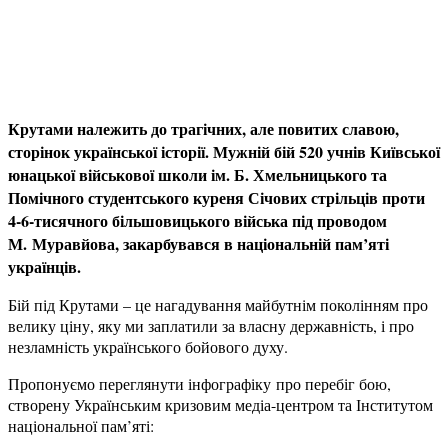
Крутами належить до трагічних, але повитих славою,
сторінок української історії. Мужній бій 520 учнів Київської
юнацької військової школи ім. Б. Хмельницького та
Помічного студентського куреня Січових стрільців проти
4-6-тисячного більшовицького війська під проводом
М. Муравйова, закарбувався в національній пам’яті
українців.
Бій під Крутами – це нагадування майбутнім поколінням про
велику ціну, яку ми заплатили за власну державність, і про
незламність українського бойового духу.
Пропонуємо переглянути інфографіку про перебіг бою,
створену Українським кризовим медіа-центром та Інститутом
національної пам’яті: