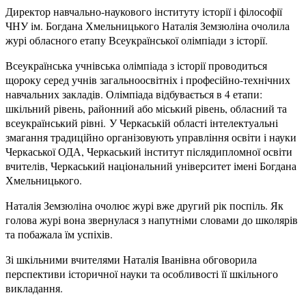
Директор навчально-наукового
і
нституту
і
стор
ії і
ф
іл
ософ
ії
ЧНУ ім. Богдана Хмельницького Наталія Земзюліна очолила
журі обласного етапу Всеукраїнської олімпіади з історії.
Всеукраїнська учнівська олімпіада з історії проводиться
щороку серед учнів загальноосвітніх і професійно-технічних
навчальних закладів.
Олімпіада відбувається в 4 етапи:
шкільний рівень,
р
айонний або міський рівень,
обласний та
всеукраїнський рівні.
У Черкаській області інтелектуальні
змагання традиційно організовують управління освіти і науки
Черкаської ОДА, Черкаський інститут післядипломної освіти
вчителів, Черкаський національний університет імені Богдана
Хмельницького.
Наталія Земзюліна очолює журі вже другий рік поспіль. Як
голова журі вона звернулася з напутніми словами до школярів
та побажала їм успіхів.
Зі шкільними вчителями Наталія Іванівна обговорила
перспективи історичної науки та особливості її шкільного
викладання.