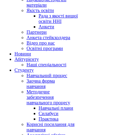
матеріали
Якість освіти
Рада з якості вищої
освіти ННІ
Анкети
Партнери
Анкета стейкхолдера
Відео про нас
Освітні програми
Hовини
Абітурієнту
Наші спеціальності
Студенту
Навчальний процес
Заочна форма
навчання
Методичне
забезпечення
навчального процесу
Навчальні плани
Силабуси
Практика
Корисні посилання для
навчання