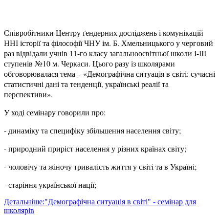
Співробітники Центру ґендерних досліджень і комунікацій
ННІ історії та філософії ЧНУ ім. Б. Хмельницького у черговий
раз відвідали учнів 11-го класу загальноосвітньої школи І-ІІІ
ступенів №10 м. Черкаси. Цього разу із школярами
обговорювалася тема – «Демографічна ситуація в світі: сучасні
статистичні дані та тенденції, українські реалії та
перспективи».
У ході семінару говорили про:
- динаміку та специфіку збільшення населення світу;
- природний приріст населення у різних країнах світу;
- чоловічу та жіночу тривалість життя у світі та в Україні;
- старіння української нації;
Детальніше:"Демографічна ситуація в світі" - семінар для
школярів