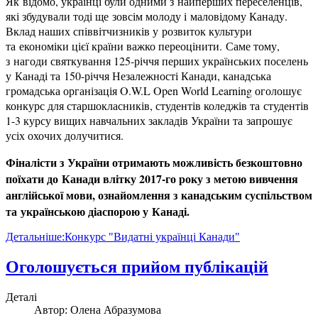
Як відомо, українці були одними з найперших переселенців,
які збудували тоді ще зовсім молоду і маловідому Канаду.
Вклад наших співвітчизників у розвиток культури
та економіки цієї країни важко переоцінити.
Саме тому,
з нагоди святкування 125-річчя перших українських поселень
у Канаді та 150-річчя Незалежності Канади, канадська
громадська організація O.W.L Open World Learning оголошує
конкурс для старшокласників, студентів коледжів та студентів
1-3 курсу вищих навчальних закладів України та запрошує
усіх охочих долучитися.
Фіналісти з України отримають можливість безкоштовно
поїхати до Канади влітку 2017-го року з метою вивчення
англійської мови, ознайомлення з канадським суспільством
та українською діаспорою у Канаді.
Детальніше:Конкурс "Видатні українці Канади"
Оголошується прийом публікацій
Деталі
Автор:
Олена Абразумова