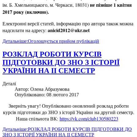
не пізніше 1
квітня
ім. Б. Хмельницького, м. Черкаси, 18031)
2017 року (включно).
Електронні версії статей, інформацію про автора також можна
anicid
2012
@
ukr
.
net
надсилати на адресу:
Детальніше:Оголошується прийом публікацій
РОЗКЛАД РОБОТИ КУРСІВ
ПІДГОТОВКИ ДО ЗНО З ІСТОРІЇ
УКРАЇНИ НА ІІ СЕМЕСТР
Деталі
Автор:
Олена Абразумова
Опубліковано: 08 лютого 2017
Зверніть увагу! Опубліковано оновлений розклад роботи
курсів підготовки до ЗНО з історії України
на другий семестр.
Наша спільнота ВК:
https://vk.com/club130580223
Детальніше:РОЗКЛАД РОБОТИ КУРСІВ ПІДГОТОВКИ ДО
ЗНО З ІСТОРІЇ УКРАЇНИ НА ІІ СЕМЕСТР