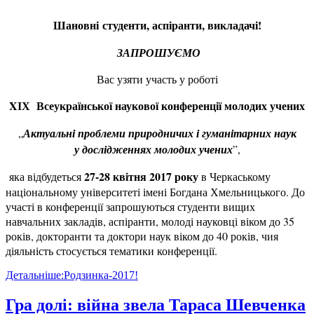
Шановні
студенти, аспіранти, викладачі!
ЗАПРОШУЄМО
Вас узяти участь у роботі
X
ІХ Всеукраїнської наукової конференції молодих учених
„
Актуальні проблеми природничих і гуманітарних наук
у дослідженнях молодих учених
”,
27-28 квітня 20
17
року
яка відбудеться
в Черкаському
національному університеті імені Богдана Хмельницького. До
участі в конференції запрошуються студенти вищих
навчальних закладів, аспіранти, молоді науковці віком до 35
років, докторанти та доктори наук віком до 40 років, чия
діяльність стосується тематики конференції.
Детальніше:Родзинка-2017!
Гра долі: війна звела Тараса Шевченка