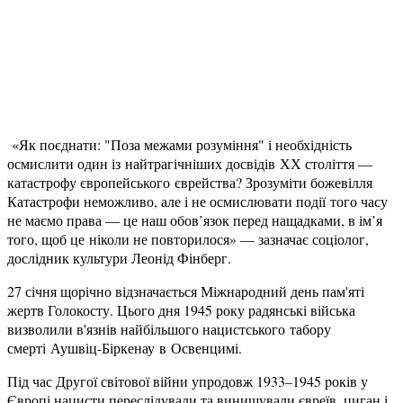
«Як поєднати: "Поза межами розуміння" і необхідність
осмислити один із найтрагічніших досвідів ХХ століття —
катастрофу європейського єврейства? Зрозуміти божевілля
Катастрофи неможливо, але і не осмислювати події того часу
не маємо права — це наш обов’язок перед нащадками, в ім’я
того, щоб це ніколи не повторилося» — зазначає соціолог,
дослідник культури Леонід Фінберг.
27 січня щорічно відзначається Міжнародний день пам'яті
жертв Голокосту. Цього дня 1945 року радянські війська
визволили в'язнів найбільшого нацистського табору
смерті Аушвіц-Біркенау в Освенцимі.
Під час Другої світової війни упродовж 1933–1945 pоків у
Європі нацисти переслідували та винищували євреїв, циган і