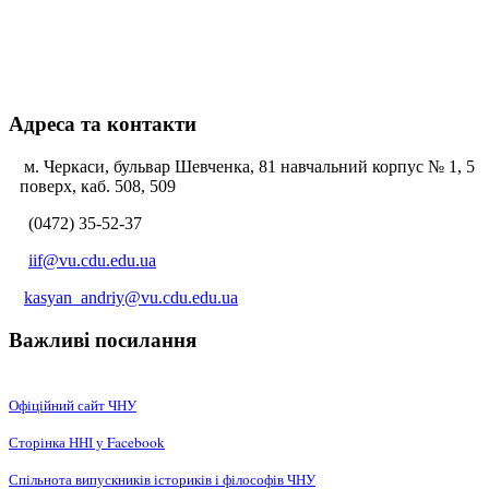
Адреса та контакти
м. Черкаси, бульвар Шевченка, 81 навчальний корпус № 1, 5
поверх, каб. 508, 509
(0472) 35-52-37
iif@vu.cdu.edu.ua
kasyan_andriy@vu.cdu.edu.ua
Важливі посилання
Офіційний сайт ЧНУ
Сторінка ННІ у Facebook
Спільнота випускників істориків і філософів ЧНУ