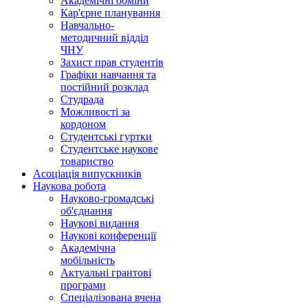
Академічні обміни
Кар'єрне планування
Навчально-
методичний відділ
ЧНУ
Захист прав студентів
Графіки навчання та
постійний розклад
Студрада
Можливості за
кордоном
Студентські гуртки
Студентське наукове
товариство
Асоціація випускників
Наукова робота
Науково-громадські
об'єднання
Наукові видання
Наукові конференції
Академічна
мобільність
Актуальні грантові
програми
Спеціалізована вчена