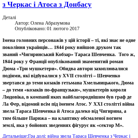
з Черкас і Атоса з Донбасу
Деталі
Автор:
Олена Абразумова
Опубліковано: 01 лютого 2017
Імена головних персонажів у цій історії – ті, які знає не одне
покоління українців… 1844 року вийшов друком так
званий «Чигиринський Кобзар» Тараса Шевченка. Того ж,
1844 року у Франції опублікований знаменитий роман
Дюма «Три мушкетери». Обидва автори захоплювалися
подіями, які відбувалися у ХVII столітті – Шевченко
звертався до теми козаків гетьмана Хмельницького, Дюма
– до теми «козаків по-французьки», мушкетерів короля
Людовіка, в компанії яких найблагороднішим був граф де
Ла Фер, відомий всім під іменем Атос. У ХХІ столітті війна
звела Тараса Шевченка й Атоса далеко від Чигирина, а
тим більше Парижа – на клаптику обсмаленої вогнем
землі, яка у бойових зведеннях фігурує як «сектор М».
Детальніше:Гра долі: війна звела Тараса Шевченка з Черкас і