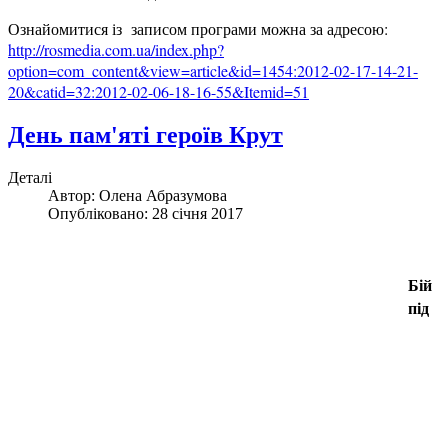
Ознайомитися із записом програми можна за адресою:
http://rosmedia.com.ua/index.php?
option=com_content&view=article&id=1454:2012-02-17-14-21-
20&catid=32:2012-02-06-18-16-55&Itemid=51
День пам'яті героїв Крут
Деталі
Автор:
Олена Абразумова
Опубліковано: 28 січня 2017
Бій
під