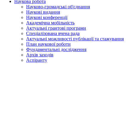
Наукова робота
Науково-громадські об'єднання
Наукові видання
Наукові конференції
Академічна мобільність
Актуальні грантові програми
Спеціалізована вчена рада
Актуальні можливості публікації та стажування
План наукової роботи
Фундаментальні дослідження
Архів заходів
Аспіранту