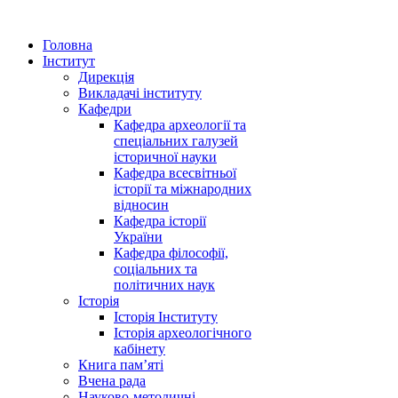
Головна
Інститут
Дирекція
Викладачі інституту
Кафедри
Кафедра археології та
спеціальних галузей
історичної науки
Кафедра всесвітньої
історії та міжнародних
відносин
Кафедра історії
України
Кафедра філософії,
соціальних та
політичних наук
Історія
Історія Інституту
Історія археологічного
кабінету
Книга памʼяті
Вчена рада
Науково-методичні