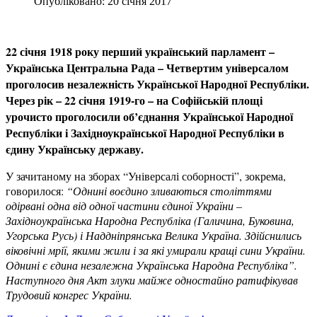
Опубліковано: 20 січня 2017
22 січня 1918 року перший український парламент –
Українська Центральна Рада – Четвертим універсалом
проголосив незалежність Української Народної Республіки.
Через рік – 22 січня 1919-го – на Софійській площі
урочисто проголосили об’єднання Української Народної
Республіки і Західноукраїнської Народної Республіки в
єдину Українську державу.
У зачитаному на зборах “Універсалі соборності”, зокрема,
говорилося:
“Однині воєдино зливаються століттями
одірвані одна від одної частини єдиної України –
Західноукраїнська Народна Республіка (Галичина, Буковина,
Угорська Русь) і Наддніпрянська Велика Україна. Здійснились
віковічні мрії, якими жили і за які умирали кращі сини України.
Однині є єдина незалежна Українська Народна Республіка”.
Наступного дня Акт злуки майже одностайно ратифікував
Трудовий конгрес України.