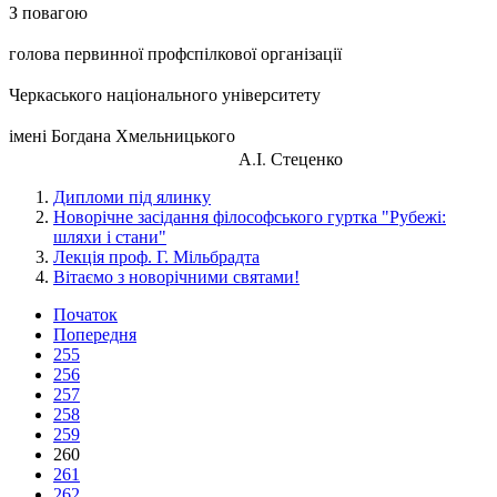
З повагою
голова первинної профспілкової організації
Черкаського національного університету
імені Богдана Хмельницького
А.І. Стеценко
Дипломи під ялинку
Новорічне засідання філософського гуртка "Рубежі:
шляхи і стани"
Лекція проф. Г. Мільбрадта
Вітаємо з новорічними святами!
Початок
Попередня
255
256
257
258
259
260
261
262