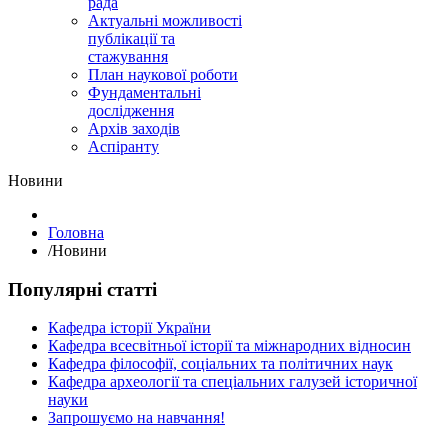
рада
Актуальні можливості
публікації та
стажування
План наукової роботи
Фундаментальні
дослідження
Архів заходів
Аспіранту
Hовини
Головна
/
Hовини
Популярні статті
Кафедра історії України
Кафедра всесвітньої історії та міжнародних відносин
Кафедра філософії, соціальних та політичних наук
Кафедра археології та спеціальних галузей історичної
науки
Запрошуємо на навчання!