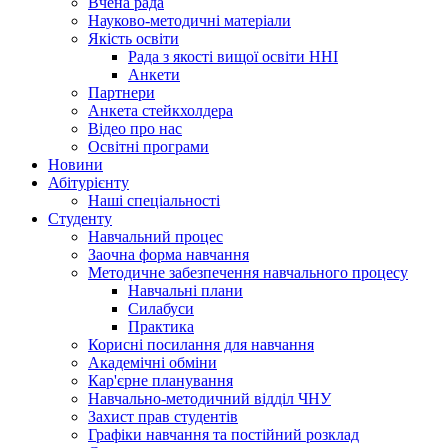
Вчена рада
Науково-методичні матеріали
Якість освіти
Рада з якості вищої освіти ННІ
Анкети
Партнери
Анкета стейкхолдера
Відео про нас
Освітні програми
Hовини
Абітурієнту
Наші спеціальності
Студенту
Навчальний процес
Заочна форма навчання
Методичне забезпечення навчального процесу
Навчальні плани
Силабуси
Практика
Корисні посилання для навчання
Академічні обміни
Кар'єрне планування
Навчально-методичний відділ ЧНУ
Захист прав студентів
Графіки навчання та постійний розклад