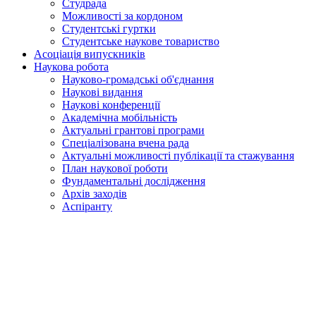
Студрада
Можливості за кордоном
Студентські гуртки
Студентське наукове товариство
Асоціація випускників
Наукова робота
Науково-громадські об'єднання
Наукові видання
Наукові конференції
Академічна мобільність
Актуальні грантові програми
Спеціалізована вчена рада
Актуальні можливості публікації та стажування
План наукової роботи
Фундаментальні дослідження
Архів заходів
Аспіранту