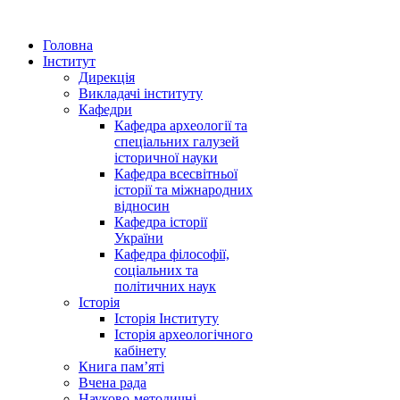
Головна
Інститут
Дирекція
Викладачі інституту
Кафедри
Кафедра археології та
спеціальних галузей
історичної науки
Кафедра всесвітньої
історії та міжнародних
відносин
Кафедра історії
України
Кафедра філософії,
соціальних та
політичних наук
Історія
Історія Інституту
Історія археологічного
кабінету
Книга памʼяті
Вчена рада
Науково-методичні