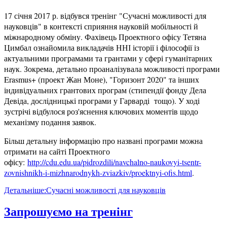
17 січня 2017 р. відбувся тренінг "Сучасні можливості для
науковців" в контексті сприяння науковій мобільності й
міжнародному обміну. Фахівець Проектного офісу Тетяна
Цимбал ознайомила викладачів ННІ історії і філософії із
актуальними програмами та грантами у сфері гуманітарних
наук. Зокрема, детально проаналізувала можливості програми
Erasmus+ (проект Жан Моне), "Горизонт 2020" та інших
індивідуальних грантових програм (стипендії фонду Дела
Девіда, дослідницькі програми у Гарварді тощо). У ході
зустрічі відбулося роз'яснення ключових моментів щодо
механізму подання заявок.
Більш детальну інформацію про названі програми можна
отримати на сайті Проектного
офісу:
http://cdu.edu.ua/pidrozdili/navchalno-naukovyi-tsentr-
zovnishnikh-i-mizhnarodnykh-zviazkiv/proektnyi-ofis.html
.
Детальніше:Сучасні можливості для науковців
Запрошуємо на тренінг