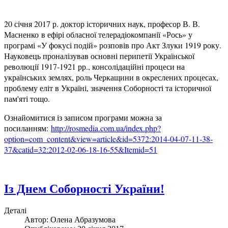
20 січня 2017 р. доктор історичних наук, професор В. В.
Масненко в ефірі обласної телерадіокомпанії «Рось» у
програмі «У фокусі подій» розповів про Акт Злуки 1919 року.
Науковець проналізував основні перипетії Української
революції 1917-1921 рр., консолідаційні процеси на
українських землях, роль Черкащини в окреслених процесах,
проблему еліт в Україні, значення Соборності та історичної
пам'яті тощо.
Ознайомитися із записом програми можна за
посиланням:
http://rosmedia.com.ua/index.php?
option=com_content&view=article&id=5372:2014-04-07-11-38-
37&catid=32:2012-02-06-18-16-55&Itemid=51
Із Днем Соборності України!
Деталі
Автор:
Олена Абразумова