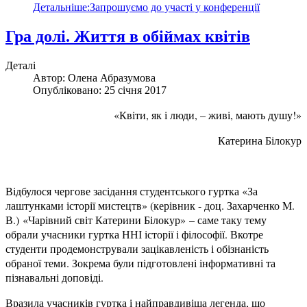
Детальніше:Запрошуємо до участі у конференції
Гра долі. Життя в обіймах квітів
Деталі
Автор:
Олена Абразумова
Опубліковано: 25 січня 2017
«Квіти, як і люди, – живі, мають душу!»
Катерина Білокур
Відбулося чергове засідання студентського гуртка «За
лаштунками історії мистецтв» (керівник - доц. Захарченко М.
В.)
«Чарівний світ Катерини Білокур»
– саме таку тему
обрали учасники гуртка ННІ історії і філософії. Вкотре
студенти продемонстрували зацікавленість і обізнаність
обраної теми. Зокрема були підготовлені інформативні та
пізнавальні доповіді.
Вразила учасників гуртка і найправдивіша легенда, що