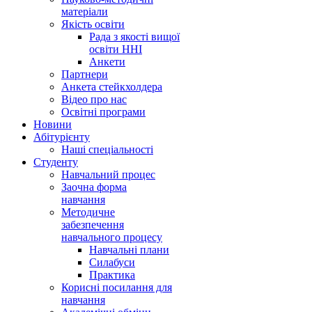
матеріали
Якість освіти
Рада з якості вищої
освіти ННІ
Анкети
Партнери
Анкета стейкхолдера
Відео про нас
Освітні програми
Hовини
Абітурієнту
Наші спеціальності
Студенту
Навчальний процес
Заочна форма
навчання
Методичне
забезпечення
навчального процесу
Навчальні плани
Силабуси
Практика
Корисні посилання для
навчання