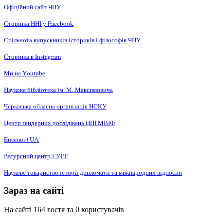
Офіційний сайт ЧНУ
Сторінка ННІ у Facebook
Спільнота випускників істориків і філософів ЧНУ
Сторінка в Instagram
Ми на Youtube
Наукова бібліотека ім. М. Максимовича
Черкаська обласна організація НCКУ
Центр ґендерних досліджень ННІ МВІФ
Erasmus+UA
Ресурсний центр ГУРТ
Наукове товариство історії дипломатії та міжнародних відносин
Зараз на сайті
На сайті 164 гостя та 0 користувачів