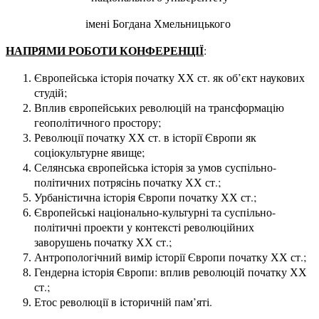
імені Богдана Хмельницького
НАПРЯМИ
РОБОТИ КОНФЕРЕНЦІЇ
:
Європейська історія початку ХХ ст. як об’єкт наукових
студій;
Вплив європейських революцій на трансформацію
геополітичного простору;
Революції початку ХХ ст. в історії Європи як
соціокультурне явище;
Селянська європейська історія за умов суспільно-
політичних потрясінь початку ХХ ст.;
Урбаністична історія Європи початку ХХ ст.;
Європейські національно-культурні та суспільно-
політичні проекти у контексті революційних
заворушень початку ХХ ст.;
Антропологічний вимір історії Європи початку ХХ ст.;
Гендерна історія Європи: вплив революцій початку ХХ
ст.;
Етос революції в історичній пам’яті.