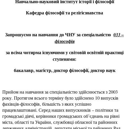
Навчально-науковий інститут історії і філософії
Кафедра філософії та релігієзнавства
Запрошуємо на навчання до ЧНУ за спеціальністю
033 –
філософія
за всіма чотирма існуючими у світовій освітній практиці
ступенями:
бакалавр, магістр, доктор філософії, доктор наук
Прийом на навчання за спеціальністю здійснюється з 2003
року. Протягом всього терміну було здійснено 10 випусків
фахівців-філософів, більшість з яких успішно
працевлаштовані. Серед наших випускників – політики та
громадські діячі, керівники громадських об’єднань на рівні
міста, області та України, службовці обласної та районних
державних адміністрацій, депутати міської та районних Рад,