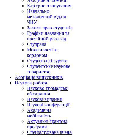
Академічні обміни
Кар'єрне планування
Навчально-
методичний відділ
ЧНУ
Захист прав студентів
Графіки навчання та
постійний розклад
Студрада
Можливості за
кордоном
Студентські гуртки
Студентське наукове
товариство
Асоціація випускників
Наукова робота
Науково-громадські
об'єднання
Наукові видання
Наукові конференції
Академічна
мобільність
Актуальні грантові
програми
Спеціалізована вчена