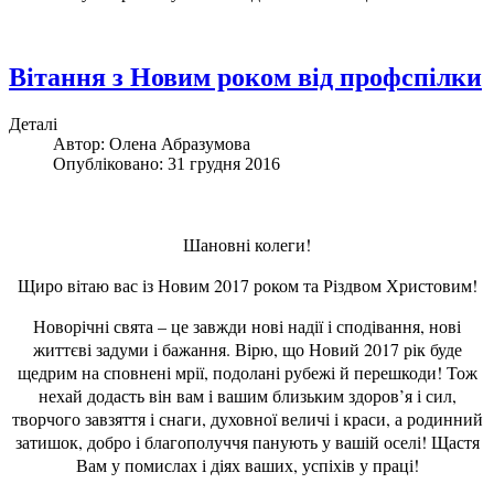
Вітання з Новим роком від профспілки
Деталі
Автор:
Олена Абразумова
Опубліковано: 31 грудня 2016
Шановні колеги!
Щиро вітаю вас із Новим 2017 роком та Різдвом Христовим!
Новорічні свята – це завжди нові надії і сподівання, нові
життєві задуми і бажання. Вірю, що Новий 2017 рік буде
щедрим на сповнені мрії, подолані рубежі й перешкоди! Тож
нехай додасть він вам і вашим близьким здоров’я і сил,
творчого завзяття і снаги, духовної величі і краси, а родинний
затишок, добро і благополуччя панують у вашій оселі! Щастя
Вам у помислах і діях ваших, успіхів у праці!