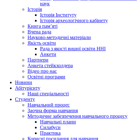
наук
Історія
Історія Інституту
Історія археологічного кабінету
Книга памʼяті
Вчена рада
Науково-методичні матеріали
Якість освіти
Рада з якості вищої освіти ННІ
Анкети
Партнери
Анкета стейкхолдера
Відео про нас
Освітні програми
Hовини
Абітурієнту
Наші спеціальності
Студенту
Навчальний процес
Заочна форма навчання
Методичне забезпечення навчального процесу
Навчальні плани
Силабуси
Практика
Корисні посилання для навчання