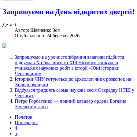
Запрошуємо на День відкритих дверей!
Деталі
Автор:
Шевченко Зоя
Опубліковано: 24 березня 2026
Запрошуємо на урочисте зібрання з нагоди підбиття
підсумків Х обласного та ХІІІ міського конкурсів
учнівських наукових робіт з історії «Юні історики
Черкащини»
Історики ЧНУ готуються до археологічних розкопок на
Холодноярщині
Відбулася тридцять сьома наукова сесія Осередку НТШ у
Черкасах
Петро Горбатенко — повний кавалер ордена Богдана
Хмельницького
Початок
Попередня
4
5