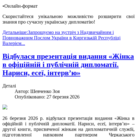
•Онлайн-формат
Скористайтеся унікальною можливістю розширити свої
знання про сучасну українську дипломатію!
Детальніше:Запрошуємо на зустріч з Надзвичайним і
Повноважним Послом України в Киргизькій Республіці
Валерієм...
Відбулася презентація видання «Жінка
в офіційній і публічній дипломатії.
Нариси, есеї, інтерв’ю»
Деталі
Автор:
Шевченко Зоя
Опубліковано: 27 березня 2026
26 березня 2026 р. відбулася презентація видання «Жінка в
офіційній і публічній дипломатії. Нариси, есеї, інтерв’ю» –
другої книги, присвяченої жінкам на дипломатичній службі,
підготовленої науковим партнером Черкаського