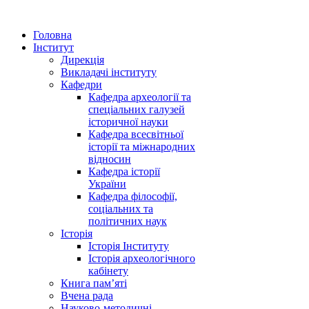
Головна
Інститут
Дирекція
Викладачі інституту
Кафедри
Кафедра археології та
спеціальних галузей
історичної науки
Кафедра всесвітньої
історії та міжнародних
відносин
Кафедра історії
України
Кафедра філософії,
соціальних та
політичних наук
Історія
Історія Інституту
Історія археологічного
кабінету
Книга памʼяті
Вчена рада
Науково-методичні