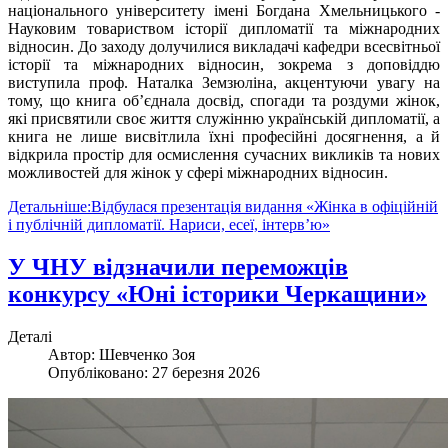
національного університету імені Богдана Хмельницького -
Науковим товариством історії дипломатії та міжнародних
відносин. До заходу долучилися викладачі кафедри всесвітньої
історії та міжнародних відносин, зокрема з доповіддю
виступила проф. Наталка Земзюліна, акцентуючи увагу на
тому, що книга об’єднала досвід, спогади та роздуми жінок,
які присвятили своє життя служінню українській дипломатії, а
книга не лише висвітлила їхні професійні досягнення, а й
відкрила простір для осмислення сучасних викликів та нових
можливостей для жінок у сфері міжнародних відносин.
Детальніше:Відбулася презентація видання «Жінка в офіційній
і публічній дипломатії. Нариси, есеї, інтерв’ю»
У ЧНУ відзначили переможців
конкурсу «Юні історики Черкащини»
Деталі
Автор:
Шевченко Зоя
Опубліковано: 27 березня 2026