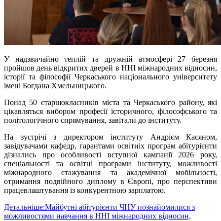
У надзвичайно теплій та дружній атмосфері 27 березня
пройшов день відкритих дверей в ННІ міжнародних відносин,
історії та філософії Черкаського національного університету
імені Богдана Хмельницького.
Понад 50 старшокласників міста та Черкаського району, які
цікавляться вибором професії історичного, філософського та
політологічного спрямування, завітали до інституту.
На зустрічі з директором інституту Андрієм Касяном,
завідувачами кафедр, гарантами освітніх програм абітурієнти
дізнались про особливості вступної кампанії 2026 року,
спеціальності та освітні програми інституту, можливості
міжнародного стажування та академічної мобільності,
отримання
подвійного диплому
в Європі, про перспективи
працевлаштування із конкурентною зарплатою.
Детальніше:Майбутні абітурієнти ЧНУ познайомилися з
можливостями навчання в ННІ міжнародних відносин,