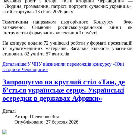
наукових робіт з історії «Юні історики Черкащини» —
«Людина, громадянин, патріот: портрети сучасних українців»,
який стартував 13 січня 2026 року.
Тематичним напрямком цьогорічного Конкурсу було
визначено: Символи російсько-української війни як
інструменти формування колективної пам’яті.
На конкурс подано 72 учнівські роботи у форматі презентацій
та мультимедійних матеріалів. Загальна кількість учасників
становить 82 учні та 57 вчителів.
Детальніше:У ЧНУ відзначили переможців конкурсу «Юні
історики Черкащини»
Запрошуємо на круглий стіл «Там, де
б’ється українське серце. Українські
осередки в державах Африки»
Деталі
Автор:
Шевченко Зоя
Опубліковано: 27 березня 2026