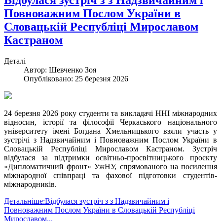
Відбулася зустріч з з Надзвичайним і
Повноважним Послом України в
Словацькій Республіці Мирославом
Кастраном
Деталі
Автор:
Шевченко Зоя
Опубліковано: 25 березня 2026
24 березня 2026 року студенти та викладачі ННІ міжнародних
відносин, історії та філософії Черкаського національного
університету імені Богдана Хмельницького взяли участь у
зустрічі з Надзвичайним і Повноважним Послом України в
Словацькій Республіці Мирославом Кастраном. Зустріч
відбулася за підтримки освітньо-просвітницького проєкту
«Дипломатичний фронт» УжНУ, спрямованого на посилення
міжнародної співпраці та фахової підготовки студентів-
міжнародників.
Детальніше:Відбулася зустріч з з Надзвичайним і
Повноважним Послом України в Словацькій Республіці
Мирославом...