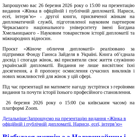
Запрошуємо вас 26 березня 2026 року о 15:00 на презентацію
видання «Жінка в офіційній і публічній дипломатії. Нариси,
есеї, інтерв’ю» - другої книги, присвяченої жінкам на
дипломатичній службі, підготовленої науковим партнером
Черкаського національного університету імені Богдана
Хмельницького - Науковим товариством історії дипломатії та
міжнародних відносин.
Проєкт «Жіноче обличчя дипломатії» реалізовано за
підтримки Фонду Ганнса Зайделя в Україні. Книга об’єднала
досвід і спогади жінок, які присвятили своє життя служінню
українській дипломатії. Видання не лише висвітлює їхні
досягнення, а й пропонує осмислення сучасних викликів і
нових можливостей для жінок у цій сфері.
Під час презентації ви матимете нагоду зустрітися з героїнями
видання та почути історії їхнього професійного становлення.
26 березня 2026 року о 15:00 (за київським часом) на
платформі Zoom.
Детальніше:Запрошуємо на презентацію видання «Жінка в
офіційній і публічній дипломатії. Нариси, есеї, інтерв’ю»