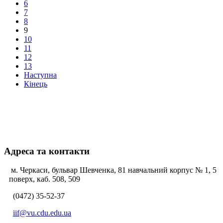
6
7
8
9
10
11
12
13
Наступна
Кінець
Адреса та контакти
м. Черкаси, бульвар Шевченка, 81 навчальний корпус № 1, 5
поверх, каб. 508, 509
(0472) 35-52-37
iif@vu.cdu.edu.ua