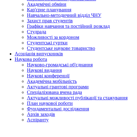
Академічні обміни
Кар'єрне планування
Навчально-методичний відділ ЧНУ
Захист прав студентів
Графіки навчання та постійний розклад
Студрада
Можливості за кордоном
Студентські гуртки
Студентське наукове товариство
Асоціація випускників
Наукова робота
Науково-громадські об'єднання
Наукові видання
Наукові конференції
Академічна мобільність
Актуальні грантові програми
Спеціалізована вчена рада
Актуальні можливості публікації та стажування
План наукової роботи
Фундаментальні дослідження
Архів заходів
Аспіранту