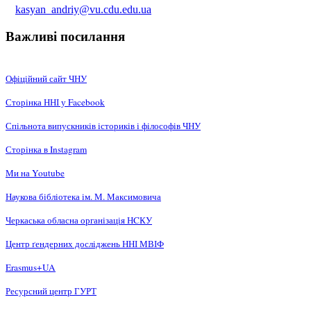
kasyan_andriy@vu.cdu.edu.ua
Важливі посилання
Офіційний сайт ЧНУ
Сторінка ННІ у Facebook
Спільнота випускників істориків і філософів ЧНУ
Сторінка в Instagram
Ми на Youtube
Наукова бібліотека ім. М. Максимовича
Черкаська обласна організація НCКУ
Центр ґендерних досліджень ННІ МВІФ
Erasmus+UA
Ресурсний центр ГУРТ