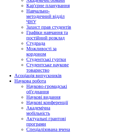
Академічні обміни
Кар'єрне планування
Навчально-
методичний відділ
ЧНУ
Захист прав студентів
Графіки навчання та
постійний розклад
Студрада
Можливості за
кордоном
Студентські гуртки
Студентське наукове
товариство
Асоціація випускників
Наукова робота
Науково-громадські
об'єднання
Наукові видання
Наукові конференції
Академічна
мобільність
Актуальні грантові
програми
Спеціалізована вчена