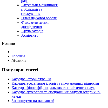
рада
Актуальні можливості
публікації та
стажування
План наукової роботи
Фундаментальні
дослідження
Архів заходів
Аспіранту
Hовини
Головна
/
Hовини
Популярні статті
Кафедра історії України
Кафедра всесвітньої історії та міжнародних відносин
Кафедра філософії, соціальних та політичних наук
Кафедра археології та спеціальних галузей історичної
науки
Запрошуємо на навчання!