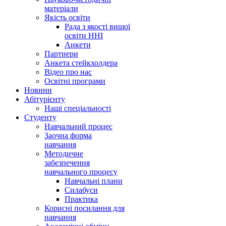
матеріали
Якість освіти
Рада з якості вищої
освіти ННІ
Анкети
Партнери
Анкета стейкхолдера
Відео про нас
Освітні програми
Hовини
Абітурієнту
Наші спеціальності
Студенту
Навчальний процес
Заочна форма
навчання
Методичне
забезпечення
навчального процесу
Навчальні плани
Силабуси
Практика
Корисні посилання для
навчання