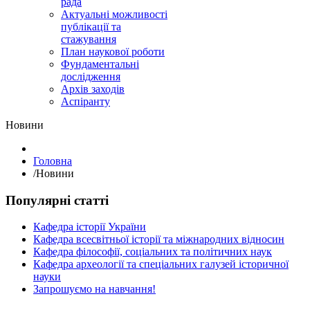
рада
Актуальні можливості
публікації та
стажування
План наукової роботи
Фундаментальні
дослідження
Архів заходів
Аспіранту
Hовини
Головна
/
Hовини
Популярні статті
Кафедра історії України
Кафедра всесвітньої історії та міжнародних відносин
Кафедра філософії, соціальних та політичних наук
Кафедра археології та спеціальних галузей історичної
науки
Запрошуємо на навчання!