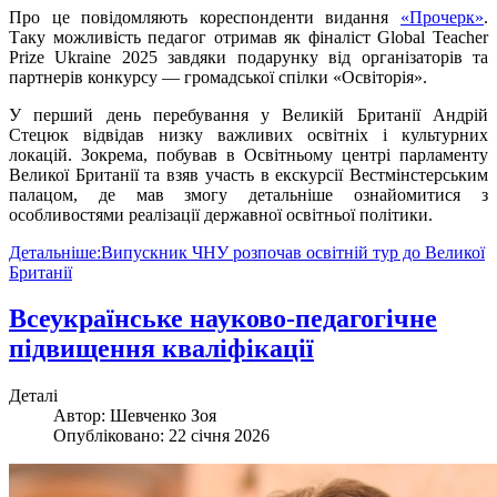
Про це повідомляють кореспонденти видання
«Прочерк»
.
Таку можливість педагог отримав як фіналіст Global Teacher
Prize Ukraine 2025 завдяки подарунку від організаторів та
партнерів конкурсу — громадської спілки «Освіторія».
У перший день перебування у Великій Британії Андрій
Стецюк відвідав низку важливих освітніх і культурних
локацій. Зокрема, побував в Освітньому центрі парламенту
Великої Британії та взяв участь в екскурсії Вестмінстерським
палацом, де мав змогу детальніше ознайомитися з
особливостями реалізації державної освітньої політики.
Детальніше:Випускник ЧНУ розпочав освітній тур до Великої
Британії
Всеукраїнське науково-педагогічне
підвищення кваліфікації
Деталі
Автор:
Шевченко Зоя
Опубліковано: 22 січня 2026