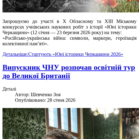
Запрошуємо до участі в
Х
Обласному та
ХІІІ
Міському
конкурсах учнівських наукових робіт з історії «Юні історики
Черкащини» (12 січня — 23 березня 2026 року) на тему:
«Російсько-українська війна: символи, маркери, героїзація
колективної пам’яті».
Детальніше:Стартують «Юні історики Черкащини 2026»
Випускник ЧНУ розпочав освітній тур
до Великої Британії
Деталі
Автор:
Шевченко Зоя
Опубліковано: 28 січня 2026