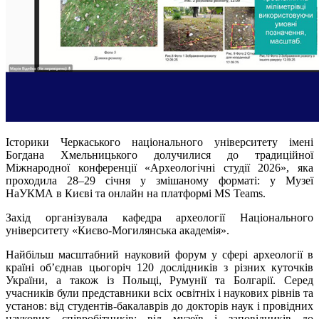
Історики Черкаського національного університету імені
Богдана Хмельницького долучилися до традиційної
Міжнародної конференції «Археологічні студії 2026», яка
проходила 28–29 січня у змішаному форматі: у Музеї
НаУКМА в Києві та онлайн на платформі MS Teams.
Захід організувала кафедра археології Національного
університету «Києво-Могилянська академія».
Найбільш масштабний науковий форум у сфері археології в
країні об’єднав цьогоріч 120 дослідників з різних куточків
України, а також із Польщі, Румунії та Болгарії. Серед
учасників були представники всіх освітніх і наукових рівнів та
установ: від студентів-бакалаврів до докторів наук і провідних
наукових співробітників; від музеїв і заповідників до