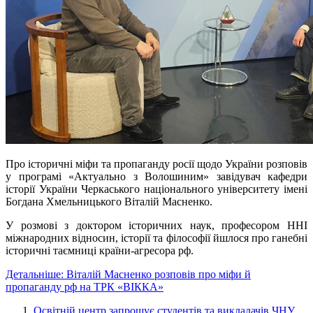
Про історичні міфи та пропаганду
росії
щодо України розповів
у програмі «Актуально з Волошиним» завідувач кафедри
історії України Черкаського національного університету імені
Богдана Хмельницького Віталій
Масненко
.
У розмові з доктором історичних наук, професором ННІ
міжнародних відносин, історії та філософії йшлося про ганебні
історичні таємниці країни-агресора
рф
.
Детальніше: Віталій Масненко розповів про міфи й
пропаганду рф на ТРК «ВІККА»
Освітній центр запрошує студентів та викладачів ЧНУ