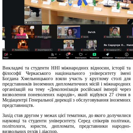
Викладачі та студенти ННІ міжнародних відносин, історії та
філософії Черкаського національного університету імені
Богдана Хмельницького взяли участь у круглому столі для
представників іноземних дипломатичних місій і міжнародних
організацій на тему «Деколонізація російської імперії через
визволення поневолених народів», який відбувся 27 січня в
Медіацентрі Генеральної дирекції з обслуговування іноземних
представництв.
Захід став другим у межах цієї тематики, до якого долучилися
науковці та студенти університету. Серед спікерів політики,
політологи, юристи, дипломати, представники народно-
визвольних рухів і діаспор.