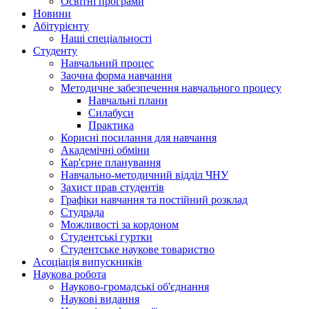
Освітні програми
Hовини
Абітурієнту
Наші спеціальності
Студенту
Навчальний процес
Заочна форма навчання
Методичне забезпечення навчального процесу
Навчальні плани
Силабуси
Практика
Корисні посилання для навчання
Академічні обміни
Кар'єрне планування
Навчально-методичний відділ ЧНУ
Захист прав студентів
Графіки навчання та постійний розклад
Студрада
Можливості за кордоном
Студентські гуртки
Студентське наукове товариство
Асоціація випускників
Наукова робота
Науково-громадські об'єднання
Наукові видання