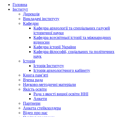
Головна
Інститут
Дирекція
Викладачі інституту
Кафедри
Кафедра археології та спеціальних галузей
історичної науки
Кафедра всесвітньої історії та міжнародних
відносин
Кафедра історії України
Кафедра філософії, соціальних та політичних
наук
Історія
Історія Інституту
Історія археологічного кабінету
Книга памʼяті
Вчена рада
Науково-методичні матеріали
Якість освіти
Рада з якості вищої освіти ННІ
Анкети
Партнери
Анкета стейкхолдера
Відео про нас