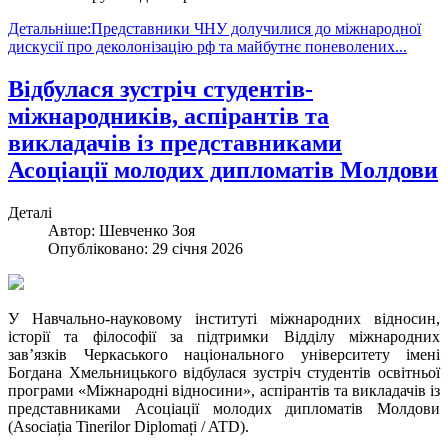
Детальніше:Представники ЧНУ долучилися до міжнародної
дискусії про деколонізацію рф та майбутнє поневолених...
Відбулася зустріч студентів-
міжнародників, аспірантів та
викладачів із представниками
Асоціації молодих дипломатів Молдови
Деталі
Автор:
Шевченко Зоя
Опубліковано: 29 січня 2026
У Навчально-науковому інституті міжнародних відносин,
історії та філософії за підтримки Відділу міжнародних
зав’язків Черкаського національного університету імені
Богдана Хмельницького відбулася зустріч студентів освітньої
програми «Міжнародні відносини», аспірантів та викладачів із
представниками Асоціації молодих дипломатів Молдови
(Asociația Tinerilor Diplomați / ATD).