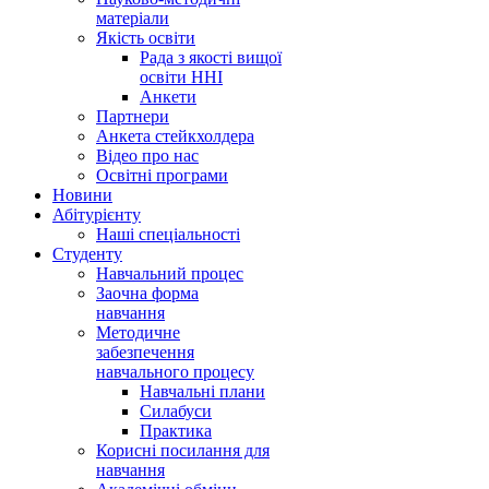
матеріали
Якість освіти
Рада з якості вищої
освіти ННІ
Анкети
Партнери
Анкета стейкхолдера
Відео про нас
Освітні програми
Hовини
Абітурієнту
Наші спеціальності
Студенту
Навчальний процес
Заочна форма
навчання
Методичне
забезпечення
навчального процесу
Навчальні плани
Силабуси
Практика
Корисні посилання для
навчання