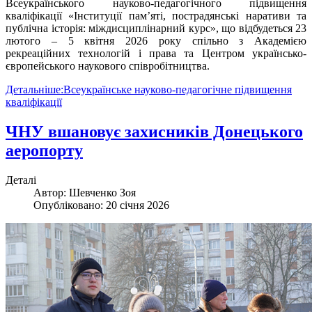
Всеукраїнського науково-педагогічного підвищення
кваліфікації «Інституції пам’яті, пострадянські наративи та
публічна історія: міждисциплінарний курс», що відбудеться 23
лютого – 5 квітня 2026 року спільно з Академією
рекреаційних технологій і права та Центром українсько-
європейського наукового співробітництва.
Детальніше:Всеукраїнське науково-педагогічне підвищення
кваліфікації
ЧНУ вшановує захисників Донецького
аеропорту
Деталі
Автор:
Шевченко Зоя
Опубліковано: 20 січня 2026