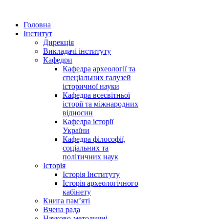
Головна
Інститут
Дирекція
Викладачі інституту
Кафедри
Кафедра археології та
спеціальних галузей
історичної науки
Кафедра всесвітньої
історії та міжнародних
відносин
Кафедра історії
України
Кафедра філософії,
соціальних та
політичних наук
Історія
Історія Інституту
Історія археологічного
кабінету
Книга памʼяті
Вчена рада
Науково-методичні