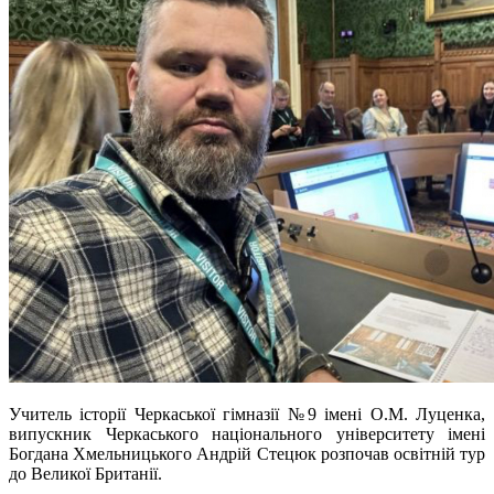
Учитель історії Черкаської гімназії №9 імені О.М. Луценка,
випускник Черкаського національного університету імені
Богдана Хмельницького Андрій Стецюк розпочав освітній тур
до Великої Британії.