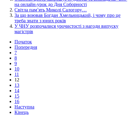
на онлайн-урок до Дня Соборності
Світла пам’ять Миколі Салогору…
За що воював Богдан Хмельницький, і чому про це
треба знати з юних років
У ЧНУ розпочалися урочистості з нагоди випуску
магістрів
Початок
Попередня
7
8
9
10
11
12
13
14
15
16
Наступна
Кінець