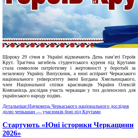
Щороку 29 січня в Україні відзначають День пам’яті Героїв
Крут. Трагічна загибель студентського куреня під Крутами
стала символом патріотизму і жертовності у боротьбі за
незалежну Україну. Випускник, а нині аспірант Черкаського
національного університету імені Богдана Хмельницького,
член Національної спілки краєзнавців України Олексій
Компанієць дослідив участь черкащан у тих доленосних для
українського народу подіях.
Детальніше:Науковець Черкаського національного дослідив
долю черкащан — учасників бою під Крутами
Стартують «Юні історики Черкащини
2026»