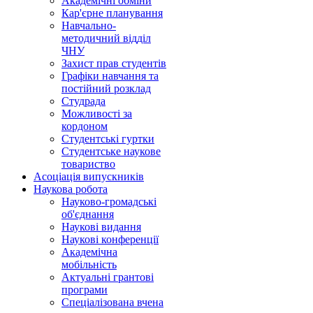
Академічні обміни
Кар'єрне планування
Навчально-
методичний відділ
ЧНУ
Захист прав студентів
Графіки навчання та
постійний розклад
Студрада
Можливості за
кордоном
Студентські гуртки
Студентське наукове
товариство
Асоціація випускників
Наукова робота
Науково-громадські
об'єднання
Наукові видання
Наукові конференції
Академічна
мобільність
Актуальні грантові
програми
Спеціалізована вчена