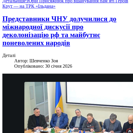
Детальніше:Юрій Присяжнюк про вшанування пам’яті Героїв
Крут — на ТРК «Ільдана»
Представники ЧНУ долучилися до
міжнародної дискусії про
деколонізацію рф та майбутнє
поневолених народів
Деталі
Автор:
Шевченко Зоя
Опубліковано: 30 січня 2026