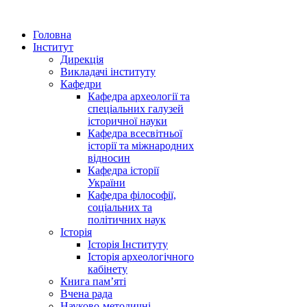
Головна
Інститут
Дирекція
Викладачі інституту
Кафедри
Кафедра археології та
спеціальних галузей
історичної науки
Кафедра всесвітньої
історії та міжнародних
відносин
Кафедра історії
України
Кафедра філософії,
соціальних та
політичних наук
Історія
Історія Інституту
Історія археологічного
кабінету
Книга памʼяті
Вчена рада
Науково-методичні