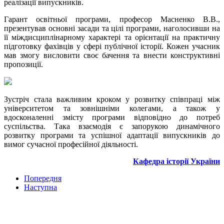
реалізації випускників.
Гарант освітньої програми, професор Масненко В.В.,
презентував основні засади та цілі програми, наголосивши на
її міждисциплінарному характері та орієнтації на практичну
підготовку фахівців у сфері публічної історії. Кожен учасник
мав змогу висловити своє бачення та внести конструктивні
пропозиції.
Зустріч стала важливим кроком у розвитку співпраці між
університетом та зовнішніми колегами, а також у
вдосконаленні змісту програми відповідно до потреб
суспільства. Така взаємодія є запорукою динамічного
розвитку програми та успішної адаптації випускників до
вимог сучасної професійної діяльності.
Кафедра історії України
Попередня
Наступна