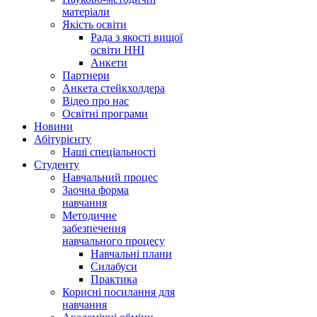
матеріали
Якість освіти
Рада з якості вищої
освіти ННІ
Анкети
Партнери
Анкета стейкхолдера
Відео про нас
Освітні програми
Hовини
Абітурієнту
Наші спеціальності
Студенту
Навчальний процес
Заочна форма
навчання
Методичне
забезпечення
навчального процесу
Навчальні плани
Силабуси
Практика
Корисні посилання для
навчання