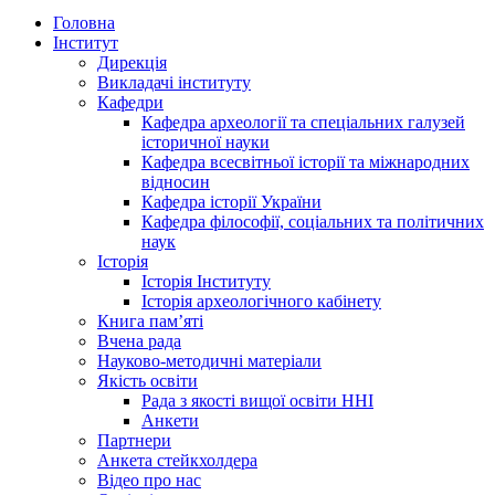
Головна
Інститут
Дирекція
Викладачі інституту
Кафедри
Кафедра археології та спеціальних галузей
історичної науки
Кафедра всесвітньої історії та міжнародних
відносин
Кафедра історії України
Кафедра філософії, соціальних та політичних
наук
Історія
Історія Інституту
Історія археологічного кабінету
Книга памʼяті
Вчена рада
Науково-методичні матеріали
Якість освіти
Рада з якості вищої освіти ННІ
Анкети
Партнери
Анкета стейкхолдера
Відео про нас