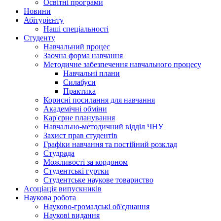
Освітні програми
Hовини
Абітурієнту
Наші спеціальності
Студенту
Навчальний процес
Заочна форма навчання
Методичне забезпечення навчального процесу
Навчальні плани
Силабуси
Практика
Корисні посилання для навчання
Академічні обміни
Кар'єрне планування
Навчально-методичний відділ ЧНУ
Захист прав студентів
Графіки навчання та постійний розклад
Студрада
Можливості за кордоном
Студентські гуртки
Студентське наукове товариство
Асоціація випускників
Наукова робота
Науково-громадські об'єднання
Наукові видання