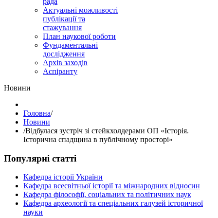
рада
Актуальні можливості
публікації та
стажування
План наукової роботи
Фундаментальні
дослідження
Архів заходів
Аспіранту
Hовини
Головна
/
Hовини
/
Відбулася зустріч зі стейкхолдерами ОП «Історія.
Історична спадщина в публічному просторі»
Популярні статті
Кафедра історії України
Кафедра всесвітньої історії та міжнародних відносин
Кафедра філософії, соціальних та політичних наук
Кафедра археології та спеціальних галузей історичної
науки