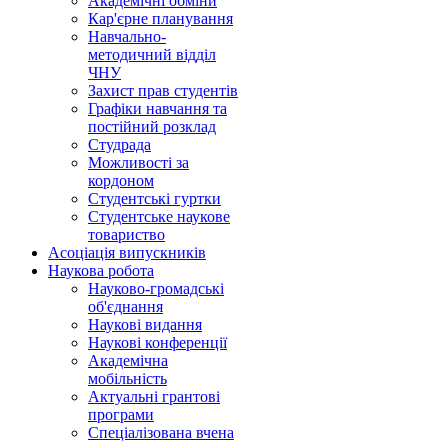
Академічні обміни
Кар'єрне планування
Навчально-
методичний відділ
ЧНУ
Захист прав студентів
Графіки навчання та
постійний розклад
Студрада
Можливості за
кордоном
Студентські гуртки
Студентське наукове
товариство
Асоціація випускників
Наукова робота
Науково-громадські
об'єднання
Наукові видання
Наукові конференції
Академічна
мобільність
Актуальні грантові
програми
Спеціалізована вчена