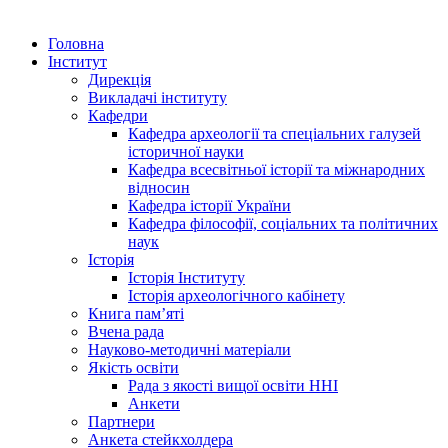
Головна
Інститут
Дирекція
Викладачі інституту
Кафедри
Кафедра археології та спеціальних галузей
історичної науки
Кафедра всесвітньої історії та міжнародних
відносин
Кафедра історії України
Кафедра філософії, соціальних та політичних
наук
Історія
Історія Інституту
Історія археологічного кабінету
Книга памʼяті
Вчена рада
Науково-методичні матеріали
Якість освіти
Рада з якості вищої освіти ННІ
Анкети
Партнери
Анкета стейкхолдера