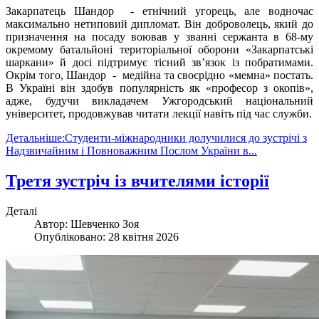
Закарпатець Шандор - етнічний угорець, але водночас
максимально нетиповий дипломат. Він доброволець, який до
призначення на посаду воював у званні сержанта в 68-му
окремому батальйоні територіальної оборони «Закарпатські
шаркани» й досі підтримує тісний зв’язок із побратимами.
Окрім того, Шандор - медійна та своєрідно «мемна» постать.
В Україні він здобув популярність як «професор з окопів»,
адже, будучи викладачем Ужгородський національний
університет, продовжував читати лекції навіть під час служби.
Детальніше:Студенти-міжнародники долучилися до зустрічі з
Надзвичайним і Повноважним Послом України в...
Третя зустріч із вчителями історії
Деталі
Автор:
Шевченко Зоя
Опубліковано: 28 квітня 2026