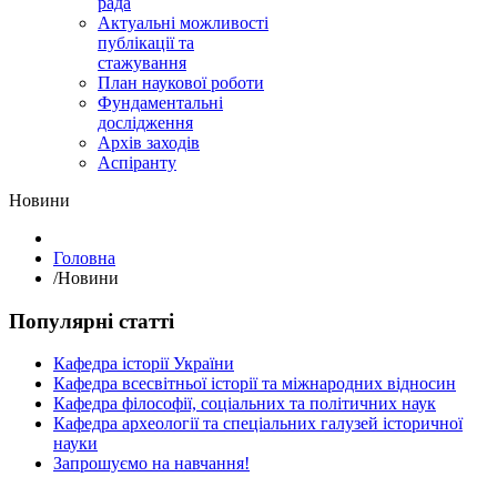
рада
Актуальні можливості
публікації та
стажування
План наукової роботи
Фундаментальні
дослідження
Архів заходів
Аспіранту
Hовини
Головна
/
Hовини
Популярні статті
Кафедра історії України
Кафедра всесвітньої історії та міжнародних відносин
Кафедра філософії, соціальних та політичних наук
Кафедра археології та спеціальних галузей історичної
науки
Запрошуємо на навчання!