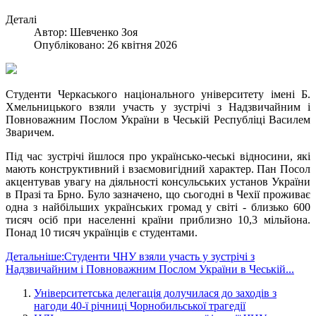
Деталі
Автор:
Шевченко Зоя
Опубліковано: 26 квітня 2026
Студенти Черкаського національного університету імені Б.
Хмельницького взяли участь у зустрічі з Надзвичайним і
Повноважним Послом України в Чеській Республіці Василем
Зваричем.
Під час зустрічі йшлося про українсько-чеські відносини, які
мають конструктивний і взаємовигідний характер. Пан Посол
акцентував увагу на діяльності консульських установ України
в Празі та Брно. Було зазначено, що сьогодні в Чехії проживає
одна з найбільших українських громад у світі - близько 600
тисяч осіб при населенні країни приблизно 10,3 мільйона.
Понад 10 тисяч українців є студентами.
Детальніше:Студенти ЧНУ взяли участь у зустрічі з
Надзвичайним і Повноважним Послом України в Чеській...
Університетська делегація долучилася до заходів з
нагоди 40-ї річниці Чорнобильської трагедії