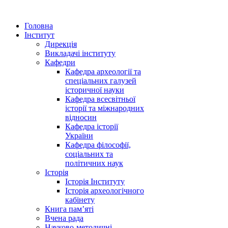
Головна
Інститут
Дирекція
Викладачі інституту
Кафедри
Кафедра археології та
спеціальних галузей
історичної науки
Кафедра всесвітньої
історії та міжнародних
відносин
Кафедра історії
України
Кафедра філософії,
соціальних та
політичних наук
Історія
Історія Інституту
Історія археологічного
кабінету
Книга памʼяті
Вчена рада
Науково-методичні