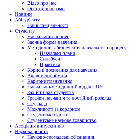
Відео про нас
Освітні програми
Hовини
Абітурієнту
Наші спеціальності
Студенту
Навчальний процес
Заочна форма навчання
Методичне забезпечення навчального процесу
Навчальні плани
Силабуси
Практика
Корисні посилання для навчання
Академічні обміни
Кар'єрне планування
Навчально-методичний відділ ЧНУ
Захист прав студентів
Графіки навчання та постійний розклад
Студрада
Можливості за кордоном
Студентські гуртки
Студентське наукове товариство
Асоціація випускників
Наукова робота
Науково-громадські об'єднання