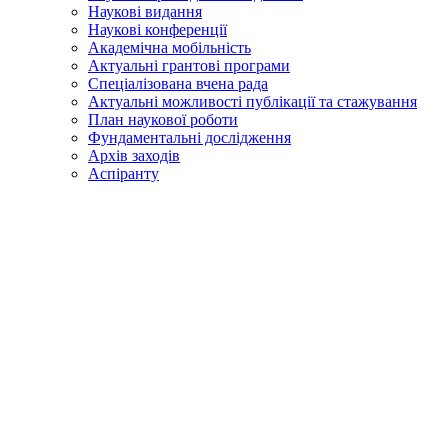
Наукові видання
Наукові конференції
Академічна мобільність
Актуальні грантові програми
Спеціалізована вчена рада
Актуальні можливості публікації та стажування
План наукової роботи
Фундаментальні дослідження
Архів заходів
Аспіранту