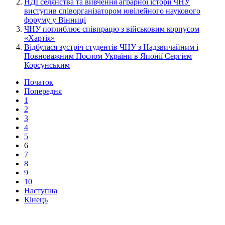
НДІ селянства та вивчення аграрної історії ЧНУ
виступив співорганізатором ювілейного наукового
форуму у Вінниці
ЧНУ поглиблює співпрацю з військовим корпусом
«Хартія»
Відбулася зустріч студентів ЧНУ з Надзвичайним і
Повноважним Послом України в Японії Сергієм
Корсунським
Початок
Попередня
1
2
3
4
5
6
7
8
9
10
Наступна
Кінець