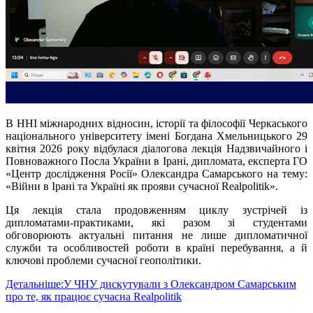
В ННІ міжнародних відносин, історії та філософії Черкаського
національного університету імені Богдана Хмельницького 29
квітня 2026 року відбулася діалогова лекція Надзвичайного і
Повноважного Посла України в Ірані, дипломата, експерта ГО
«Центр дослідження Росії» Олександра Самарського на тему:
«Війни в Ірані та Україні як прояви сучасної Realpolitik».
Ця лекція стала продовженням циклу зустрічей із
дипломатами-практиками, які разом зі студентами
обговорюють актуальні питання не лише дипломатичної
служби та особливостей роботи в країні перебування, а й
ключові проблеми сучасної геополітики.
Детальніше:У ЧНУ дискутували з Олександром Самарським
про те, як працює сучасна Realpolitik