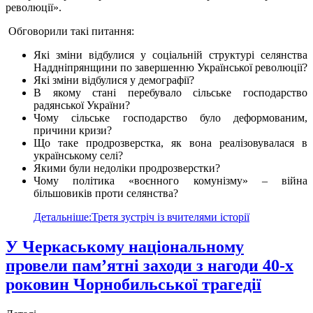
революції».
Обговорили такі питання:
Які зміни відбулися у соціальній структурі селянства
Наддніпрянщини по завершенню Української революції?
Які зміни відбулися у демографії?
В якому стані перебувало сільське господарство
радянської України?
Чому сільське господарство було деформованим,
причини кризи?
Що таке продрозверстка, як вона реалізовувалася в
українському селі?
Якими були недоліки продрозверстки?
Чому політика «воєнного комунізму» – війна
більшовиків проти селянства?
Детальніше:Третя зустріч із вчителями історії
У Черкаському національному
провели пам’ятні заходи з нагоди 40-х
роковин Чорнобильської трагедії