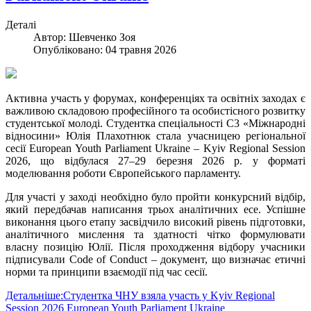
Деталі
Автор:
Шевченко Зоя
Опубліковано: 04 травня 2026
Активна участь у форумах, конференціях та освітніх заходах є
важливою складовою професійного та особистісного розвитку
студентської молоді. Студентка спеціальності С3 «Міжнародні
відносини» Юлія Плахотнюк стала учасницею регіональної
сесії European Youth Parliament Ukraine – Kyiv Regional Session
2026, що відбулася 27–29 березня 2026 р. у форматі
моделювання роботи Європейського парламенту.
Для участі у заході необхідно було пройти конкурсний відбір,
який передбачав написання трьох аналітичних есе. Успішне
виконання цього етапу засвідчило високий рівень підготовки,
аналітичного мислення та здатності чітко формулювати
власну позицію Юлії. Після проходження відбору учасники
підписували Code of Conduct – документ, що визначає етичні
норми та принципи взаємодії під час сесії.
Детальніше:Студентка ЧНУ взяла участь у Kyiv Regional
Session 2026 European Youth Parliament Ukraine