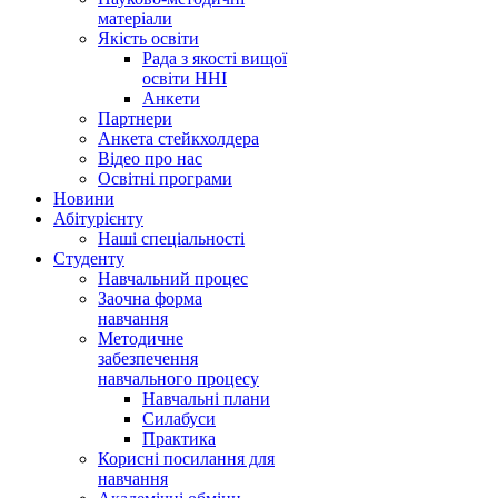
матеріали
Якість освіти
Рада з якості вищої
освіти ННІ
Анкети
Партнери
Анкета стейкхолдера
Відео про нас
Освітні програми
Hовини
Абітурієнту
Наші спеціальності
Студенту
Навчальний процес
Заочна форма
навчання
Методичне
забезпечення
навчального процесу
Навчальні плани
Силабуси
Практика
Корисні посилання для
навчання