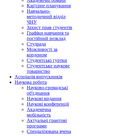
Академічні обміни
Кар'єрне планування
Навчально-
методичний відділ
ЧНУ
Захист прав студентів
Графіки навчання та
постійний розклад
Студрада
Можливості за
кордоном
Студентські гуртки
Студентське наукове
товариство
Асоціація випускників
Наукова робота
Науково-громадські
об'єднання
Наукові видання
Наукові конференції
Академічна
мобільність
Актуальні грантові
програми
Спеціалізована вчена