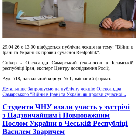
29.04.26 о 13.00 відбудеться п
ублічна лекція на тему: "Війни в
Ірані та Україні як прояви сучасної Realpolitik".
Спікер - Олександр Самарський (екс-посол в Ісламській
республіці Іран, експерт Центру дослідження Росії).
Ауд. 518, навчальний корпус № 1, змішаний формат.
Детальніше:Запрошуємо на публічну лекцію Олександра
Самарського "Війни в Ірані та Україні як прояви сучасної...
Студенти ЧНУ взяли участь у зустрічі
з Надзвичайним і Повноважним
Послом України в Чеській Республіці
Василем Зваричем