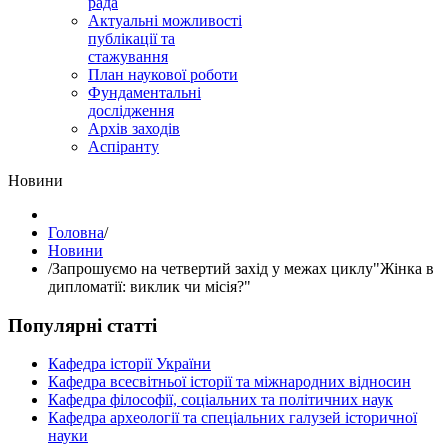
рада
Актуальні можливості
публікації та
стажування
План наукової роботи
Фундаментальні
дослідження
Архів заходів
Аспіранту
Hовини
Головна
/
Hовини
/
Запрошуємо на четвертий захід у межах циклу"Жінка в
дипломатії: виклик чи місія?"
Популярні статті
Кафедра історії України
Кафедра всесвітньої історії та міжнародних відносин
Кафедра філософії, соціальних та політичних наук
Кафедра археології та спеціальних галузей історичної
науки