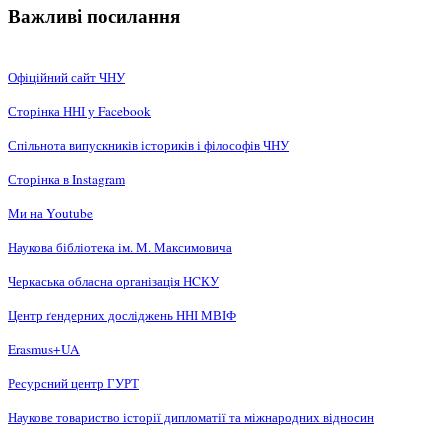
Важливі посилання
Офіційний сайт ЧНУ
Сторінка ННІ у Facebook
Спільнота випускників істориків і філософів ЧНУ
Сторінка в Instagram
Ми на Youtube
Наукова бібліотека ім. М. Максимовича
Черкаська обласна організація НCКУ
Центр ґендерних досліджень ННІ МВІФ
Erasmus+UA
Ресурсний центр ГУРТ
Наукове товариство історії дипломатії та міжнародних відносин