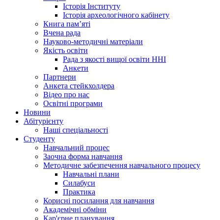
Історія Інституту
Історія археологічного кабінету
Книга памʼяті
Вчена рада
Науково-методичні матеріали
Якість освіти
Рада з якості вищої освіти ННІ
Анкети
Партнери
Анкета стейкхолдера
Відео про нас
Освітні програми
Hовини
Абітурієнту
Наші спеціальності
Студенту
Навчальний процес
Заочна форма навчання
Методичне забезпечення навчального процесу
Навчальні плани
Силабуси
Практика
Корисні посилання для навчання
Академічні обміни
Кар'єрне планування