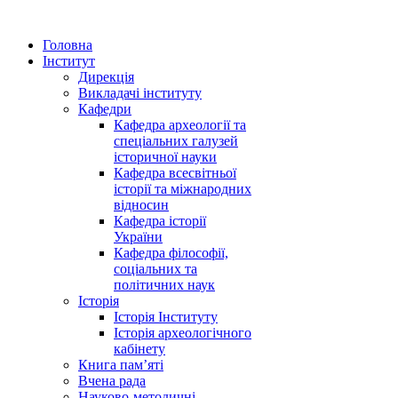
Головна
Інститут
Дирекція
Викладачі інституту
Кафедри
Кафедра археології та
спеціальних галузей
історичної науки
Кафедра всесвітньої
історії та міжнародних
відносин
Кафедра історії
України
Кафедра філософії,
соціальних та
політичних наук
Історія
Історія Інституту
Історія археологічного
кабінету
Книга памʼяті
Вчена рада
Науково-методичні