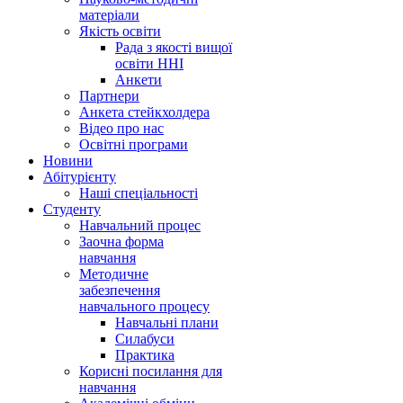
матеріали
Якість освіти
Рада з якості вищої
освіти ННІ
Анкети
Партнери
Анкета стейкхолдера
Відео про нас
Освітні програми
Hовини
Абітурієнту
Наші спеціальності
Студенту
Навчальний процес
Заочна форма
навчання
Методичне
забезпечення
навчального процесу
Навчальні плани
Силабуси
Практика
Корисні посилання для
навчання