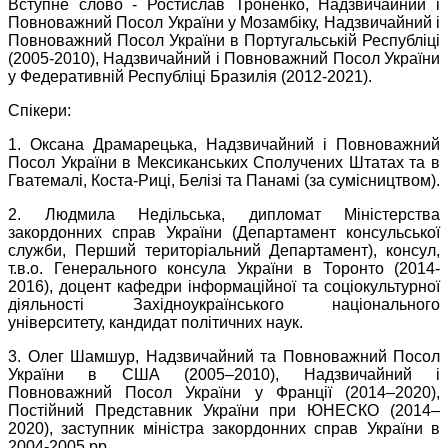
Вступне слово -
Ростислав Троненко, Надзвичайний і
Повноважний Посол України у Мозамбіку, Надзвичайний і
Повноважний Посол України в Португальській Республіці
(2005-2010), Надзвичайний і Повноважний Посол України
у Федеративній Республіці Бразилія (2012-2021).
Спікери:
1. Оксана Драмарецька, Надзвичайний і Повноважний
Посол України в Мексиканських Сполучених Штатах та в
Гватемалі, Коста-Риці, Белізі та Панамі (за сумісництвом).
2. Людмила Недільська, дипломат Міністерства
закордонних справ України (Департамент консульської
служби, Перший територіальний Департамент), консул,
т.в.о. Генерального консула України в Торонто (2014-
2016), доцент кафедри інформаційної та соціокультурної
діяльності Західноукраїнського національного
університету, кандидат політичних наук.
3. Олег Шамшур, Надзвичайний та Повноважний Посол
України в США (2005–2010), Надзвичайний і
Повноважний Посол України у Франції (2014–2020),
Постійний Представник України при ЮНЕСКО (2014–
2020), заступник міністра закордонних справ України в
2004-2005 рр.