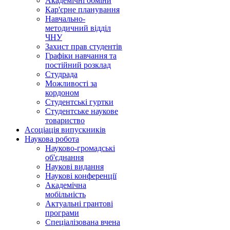
Академічні обміни
Кар'єрне планування
Навчально-
методичний відділ
ЧНУ
Захист прав студентів
Графіки навчання та
постійний розклад
Студрада
Можливості за
кордоном
Студентські гуртки
Студентське наукове
товариство
Асоціація випускників
Наукова робота
Науково-громадські
об'єднання
Наукові видання
Наукові конференції
Академічна
мобільність
Актуальні грантові
програми
Спеціалізована вчена