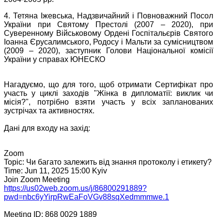
4. Тетяна Іжевська, Надзвичайний і Повноважний Посол
України при Святому Престолі (2007 – 2020), при
Суверенному Військовому Ордені Госпітальєрів Святого
Іоанна Єрусалимського, Родосу і Мальти за сумісництвом
(2009 – 2020), заступник Голови Національної комісії
України у справах ЮНЕСКО
Нагадуємо, що для того, щоб отримати Сертифікат про
участь у циклі заходів "Жінка в дипломатії: виклик чи
місія?", потрібно взяти участь у всіх запланованих
зустрічах та активностях.
Дані для входу на захід:
Zoom
Topic: Чи багато залежить від знання протоколу і етикету?
Time: Jun 11, 2025 15:00 Kyiv
Join Zoom Meeting
https://us02web.zoom.us/j/86800291889?
pwd=nbc6yYirpRwEaFoVGv88sqXedmmmwe.1
Meeting ID: 868 0029 1889