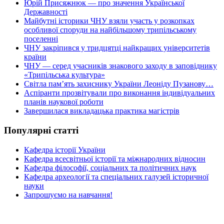
Юрій Присяжнюк — про значення Української
Державності
Майбутні історики ЧНУ взяли участь у розкопках
особливої споруди на найбільшому трипільському
поселенні
ЧНУ закріпився у тридцятці найкращих університетів
країни
ЧНУ — серед учасників знакового заходу в заповіднику
«Трипільська культура»
Світла пам’ять захиснику України Леоніду Пузанову…
Аспіранти прозвітували про виконання індивідуальних
планів наукової роботи
Завершилася викладацька практика магістрів
Популярні статті
Кафедра історії України
Кафедра всесвітньої історії та міжнародних відносин
Кафедра філософії, соціальних та політичних наук
Кафедра археології та спеціальних галузей історичної
науки
Запрошуємо на навчання!