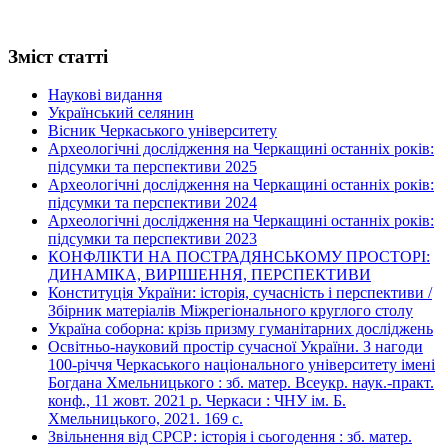
Зміст статті
Наукові видання
Український селянин
Вісник Черкаського університету
Археологічні дослідження на Черкащині останніх років:
підсумки та перспективи 2025
Археологічні дослідження на Черкащині останніх років:
підсумки та перспективи 2024
Археологічні дослідження на Черкащині останніх років:
підсумки та перспективи 2023
КОНФЛІКТИ НА ПОСТРАДЯНСЬКОМУ ПРОСТОРІ:
ДИНАМІКА, ВИРІШЕННЯ, ПЕРСПЕКТИВИ
Конституція України: історія, сучасність і перспективи /
Збірник матеріалів Міжрегіонального круглого столу
Україна соборна: крізь призму гуманітарних досліджень
Освітньо-науковий простір сучасної України. З нагоди
100-річчя Черкаського національного університету імені
Богдана Хмельницького : зб. матер. Всеукр. наук.-практ.
конф., 11 жовт. 2021 р. Черкаси : ЧНУ ім. Б.
Хмельницького, 2021. 169 с.
Звільнення від СРСР: історія і сьогодення : зб. матер.