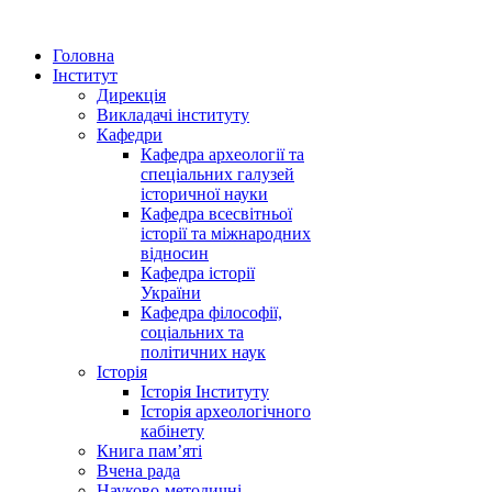
Головна
Інститут
Дирекція
Викладачі інституту
Кафедри
Кафедра археології та
спеціальних галузей
історичної науки
Кафедра всесвітньої
історії та міжнародних
відносин
Кафедра історії
України
Кафедра філософії,
соціальних та
політичних наук
Історія
Історія Інституту
Історія археологічного
кабінету
Книга памʼяті
Вчена рада
Науково-методичні