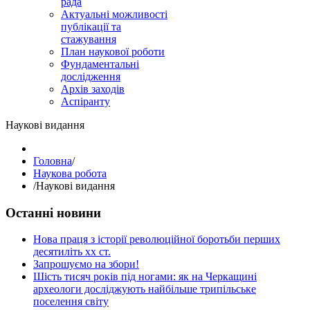
рада
Актуальні можливості
публікації та
стажування
План наукової роботи
Фундаментальні
дослідження
Архів заходів
Аспіранту
Наукові видання
Головна
/
Наукова робота
/
Наукові видання
Останні новини
Нова праця з історії революційної боротьби перших
десятиліть хх ст.
Запрошуємо на збори!
Шість тисяч років під ногами: як на Черкащині
археологи досліджують найбільше трипільське
поселення світу