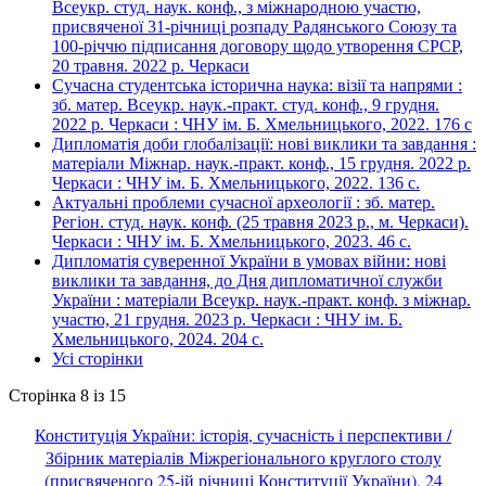
Всеукр. студ. наук. конф., з міжнародною участю,
присвяченої 31-річниці розпаду Радянського Союзу та
100-річчю підписання договору щодо утворення СРСР,
20 травня. 2022 р. Черкаси
Сучасна студентська історична наука: візії та напрями :
зб. матер. Всеукр. наук.-практ. студ. конф., 9 грудня.
2022 р. Черкаси : ЧНУ ім. Б. Хмельницького, 2022. 176 с
Дипломатія доби глобалізації: нові виклики та завдання :
матеріали Міжнар. наук.-практ. конф., 15 грудня. 2022 р.
Черкаси : ЧНУ ім. Б. Хмельницького, 2022. 136 с.
Актуальні проблеми сучасної археології : зб. матер.
Регіон. студ. наук. конф. (25 травня 2023 р., м. Черкаси).
Черкаси : ЧНУ ім. Б. Хмельницького, 2023. 46 с.
Дипломатія суверенної України в умовах війни: нові
виклики та завдання, до Дня дипломатичної служби
України : матеріали Всеукр. наук.-практ. конф. з міжнар.
участю, 21 грудня. 2023 р. Черкаси : ЧНУ ім. Б.
Хмельницького, 2024. 204 с.
Усі сторінки
Сторінка 8 із 15
Конституція України: історія, сучасність і перспективи /
Збірник матеріалів Міжрегіонального круглого столу
(присвяченого 25-ій річниці Конституції України), 24