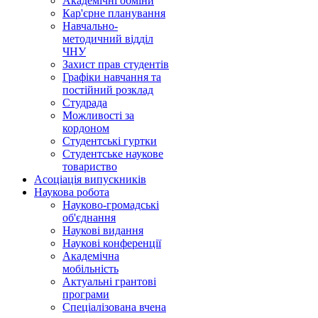
Академічні обміни
Кар'єрне планування
Навчально-
методичний відділ
ЧНУ
Захист прав студентів
Графіки навчання та
постійний розклад
Студрада
Можливості за
кордоном
Студентські гуртки
Студентське наукове
товариство
Асоціація випускників
Наукова робота
Науково-громадські
об'єднання
Наукові видання
Наукові конференції
Академічна
мобільність
Актуальні грантові
програми
Спеціалізована вчена