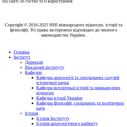
На сайті 50 гостей та 0 користувачів
Copyright © 2016-2025 ННІ міжнародних відносин, історії та
філософії. Усі права застережені відповідно до чинного
законодавства України.
Головна
Інститут
Дирекція
Викладачі інституту
Кафедри
Кафедра археології та спеціальних галузей
історичної науки
Кафедра всесвітньої історії та міжнародних
відносин
Кафедра історії України
Кафедра філософії, соціальних та політичних
наук
Історія
Історія Інституту
Історія археологічного кабінету