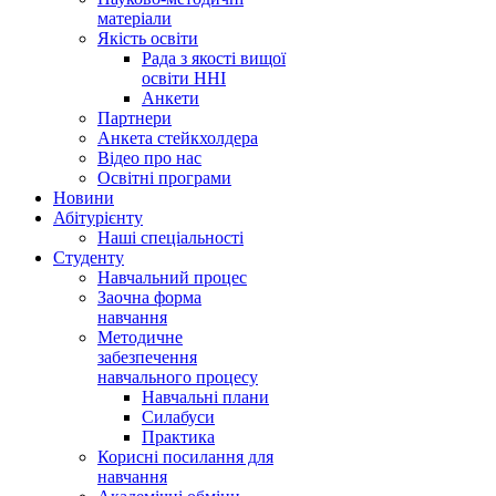
матеріали
Якість освіти
Рада з якості вищої
освіти ННІ
Анкети
Партнери
Анкета стейкхолдера
Відео про нас
Освітні програми
Hовини
Абітурієнту
Наші спеціальності
Студенту
Навчальний процес
Заочна форма
навчання
Методичне
забезпечення
навчального процесу
Навчальні плани
Силабуси
Практика
Корисні посилання для
навчання