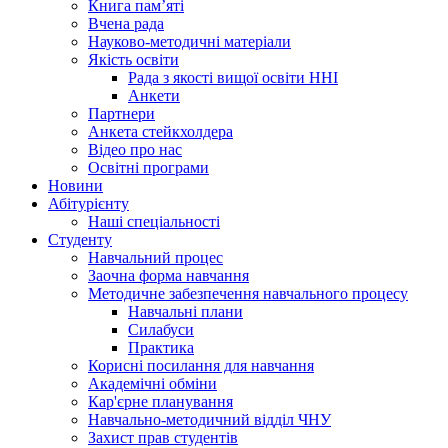
Книга памʼяті
Вчена рада
Науково-методичні матеріали
Якість освіти
Рада з якості вищої освіти ННІ
Анкети
Партнери
Анкета стейкхолдера
Відео про нас
Освітні програми
Hовини
Абітурієнту
Наші спеціальності
Студенту
Навчальний процес
Заочна форма навчання
Методичне забезпечення навчального процесу
Навчальні плани
Силабуси
Практика
Корисні посилання для навчання
Академічні обміни
Кар'єрне планування
Навчально-методичний відділ ЧНУ
Захист прав студентів