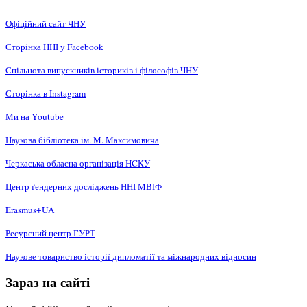
Офіційний сайт ЧНУ
Сторінка ННІ у Facebook
Спільнота випускників істориків і філософів ЧНУ
Сторінка в Instagram
Ми на Youtube
Наукова бібліотека ім. М. Максимовича
Черкаська обласна організація НCКУ
Центр ґендерних досліджень ННІ МВІФ
Erasmus+UA
Ресурсний центр ГУРТ
Наукове товариство історії дипломатії та міжнародних відносин
Зараз на сайті